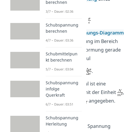
berechnen
Körpers
3/7 – Dauer: 02:36
Schubspannung
berechnen
Im
Spannungs-Dehnungs-Diagramm
entspricht die Steigung im Bereich
4/7 – Dauer: 03:36
der elastischen Verformung gerade
Schubmittelpun
dem Elastizitätsmodul
kt berechnen
5/7 – Dauer: 03:04
.
Schubspannung
Der Elastizitätsmodul ist eine
infolge
Materialkonstante mit der Einheit
,
Querkraft
häufiger aber in
angegeben.
6/7 – Dauer: 03:51
Mit den Formeln
Schubspannung
Herleitung
für die Spannung