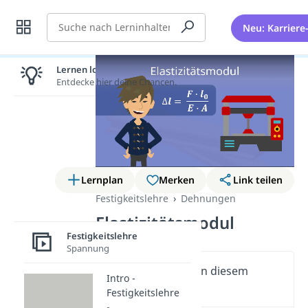
Suche
Neu: Karriere
Lernen lohnt sich!
Entdecke hier deine Chancen.
Lernplan
Merken
Link teilen
Festigkeitslehre
Dehnungen
Elastizitätsmodul
Festigkeitslehre
Spannung
Wichtige Inhalte in diesem
Intro -
Video
Festigkeitslehre
-