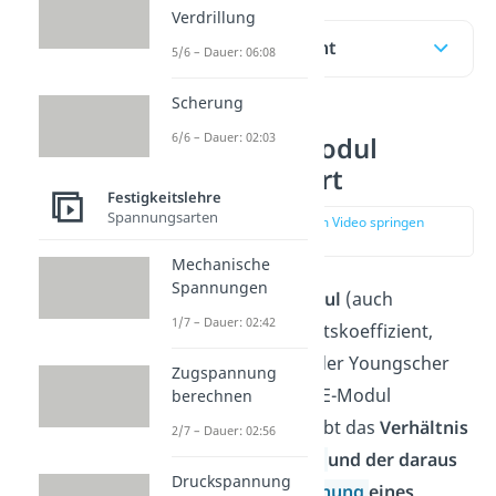
Verdrillung
Inhaltsübersicht
5/6 – Dauer: 06:08
Scherung
6/6 – Dauer: 02:03
Elastizitätsmodul
einfach erklärt
Festigkeitslehre
Spannungsarten
zur Stelle im Video springen
(00:13)
Mechanische
Spannungen
Der
Elastizitätsmodul
(auch
1/7 – Dauer: 02:42
Zugmodul, Elastizitätskoeffizient,
Dehnungsmodul, oder Youngscher
Zugspannung
Modul; wird oft mit E-Modul
berechnen
abgekürzt) beschreibt das
Verhältnis
2/7 – Dauer: 02:56
zwischen
Spannung
und der daraus
Druckspannung
resultierenden
Dehnung
eines