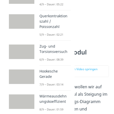
4/9 – Dauer: 05:22
Querkontraktion
szahl /
Poissonzahl
5/9 – Dauer: 02:21
Zug- und
Elastizitätsmodul
Torsionsversuch
Formel
6/9 – Dauer: 08:39
zur Stelle im Video springen
Hookesche
(01:27)
Gerade
7/9 – Dauer: 03:14
In diesem Abschnitt wollen wir auf
den Elastizitätsmodul als Steigung im
Wärmeausdehn
Spannungs-Dehnungs-Diagramm
ungskoeffizient
etwas näher eingehen und
8/9 – Dauer: 01:59