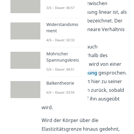
dem das Verhältnis zwischen
3/6 – Dauer: 06:57
Spannung und Dehnung linear ist, als
elastischer Bereich
bezeichnet. Der
Widerstandsmo
Punkt, ab dem das lineare Verhältnis
ment
verloren geht, heißt
4/6 – Dauer: 02:33
Elastizitätsgrenze
(auch
Mohrscher
Streckgrenze
). Innerhalb des
Spannungskreis
elastischen Bereichs wird von einer
5/6 – Dauer: 04:51
elastischen Verformung
gesprochen.
Der Prüfkörper kehrt hier zu seiner
Balkentheorie
ursprünglichen Form zurück, sobald
6/6 – Dauer: 03:55
keine Kraft mehr auf ihn ausgeübt
wird.
Wird der Körper über die
Elastizitätsgrenze hinaus gedehnt,