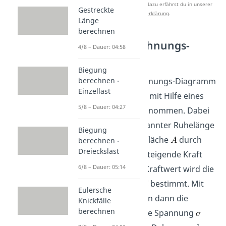
Studyflix zu verbessern. Mehr dazu erfährst du in unserer
Gestreckte
Datenschutzerklärung
.
Länge
berechnen
Spannungs-Dehnungs-
4/8 – Dauer: 04:58
Diagramm
Biegung
Das Spannungs-Dehnungs-Diagramm
berechnen -
Einzellast
eines Materials wird mit Hilfe eines
5/8 – Dauer: 04:27
Zugversuches
aufgenommen. Dabei
wird ein Körper bekannter Ruhelänge
Biegung
und Querschnittsfläche
durch
berechnen -
Dreieckslast
eine kontinuierlich steigende Kraft
6/8 – Dauer: 05:14
gedehnt. Für jeden Kraftwert wird die
Längenänderung
bestimmt. Mit
Eulersche
den Daten bildet man dann die
Knickfälle
berechnen
Verhältnisse
für die Spannung