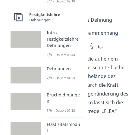
7/7 – Dauer: 02:10
und
Festigkeitslehre
für die Dehnung
Dehnungen
erhalten wir den Zusammenhang
Intro
Festigkeitslehre
.
Dehnungen
1/9 – Dauer: 00:44
Hier ist
die Kraft, die auf einem
Stab wirkt,
die Querschnittsfläche
Dehnungen
des Stabes,
die Ruhelänge des
2/9 – Dauer: 04:29
Stabes und
die durch die Kraft
hervorgerufene Längenänderung des
Bruchdehnunge
n
Stabes. In dieser Form lässt sich die
Formel mit der Merkregel „FLEA“
3/9 – Dauer: 02:12
leicht einprägen.
Elastizitätsmodu
l