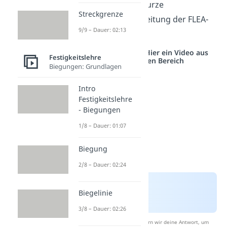
abschließend eine kurze
Streckgrenze
experimentelle Herleitung der FLEA-
9/9 – Dauer: 02:13
Formel aufzeigen.
Studyflix vernetzt: Hier ein Video aus
Festigkeitslehre
einem anderen Bereich
Biegungen: Grundlagen
Intro
Festigkeitslehre
- Biegungen
1/8 – Dauer: 01:07
Biegung
2/8 – Dauer: 02:24
Biegelinie
3/8 – Dauer: 02:26
Nach Beantwortung speichern wir deine Antwort, um