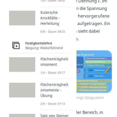
und
für die Dehnung
. Im
7/8 – Dauer: 04:02
Diagramm wird dann die Spannung
Eulersche
vertikal, die dadurch hervorgerufene
Knickfälle -
Dehnung horizontal aufgetragen. Ein
Herleitung
typisches Diagramm sieht dabei
8/8 – Dauer: 04:33
folgendermaßen aus.
Festigkeitslehre
Biegung: Weiterführend
Flächenträgheit
smoment
1/6 – Dauer: 03:17
Flächenträgheit
smomente -
Übung
Spannungs-Dehnungs-Diagramm
2/6 – Dauer: 07:13
Im Diagramm wird der Bereich, in
Satz von Steiner