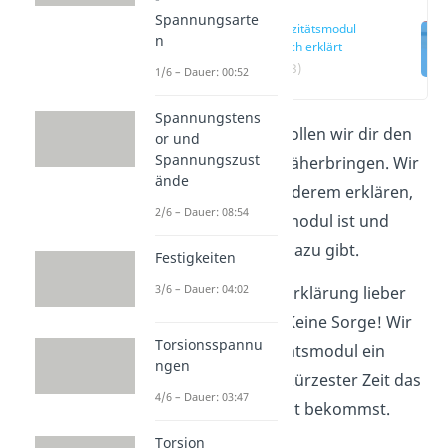
Spannungsarte
Elastizitätsmodul
n
einfach erklärt
(00:13)
1/6 – Dauer: 00:52
Spannungstens
In diesem Beitrag wollen wir dir den
or und
Spannungszust
Elastizitätsmodul
näherbringen. Wir
ände
werden dir unter anderem erklären,
2/6 – Dauer: 08:54
was der Elastizitätsmodul ist und
welche Formeln es dazu gibt.
Festigkeiten
3/6 – Dauer: 04:02
Du würdest dir die Erklärung lieber
anhören als lesen? Keine Sorge! Wir
Torsionsspannu
haben zum Elastizitätsmodul ein
ngen
Video
, worin du in kürzester Zeit das
4/6 – Dauer: 03:47
Nötigste beigebracht bekommst.
Torsion