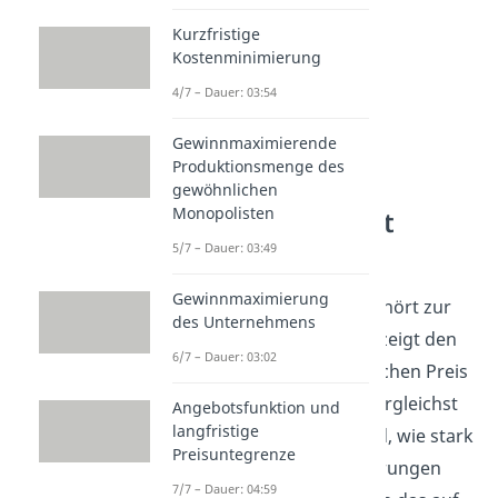
Kurzfristige
Kostenminimierung
4/7 – Dauer: 03:54
Gewinnmaximierende
Produktionsmenge des
gewöhnlichen
Monopolisten
Preiselastizität
verstehen
5/7 – Dauer: 03:49
Gewinnmaximierung
Die Preiselastizität gehört zur
des Unternehmens
Mikroökonomie und zeigt den
6/7 – Dauer: 03:02
Zusammenhang zwischen Preis
und Nachfrage. Du vergleichst
Angebotsfunktion und
langfristige
in diesem Themenfeld, wie stark
Preisuntegrenze
Käufer auf Preisänderungen
7/7 – Dauer: 04:59