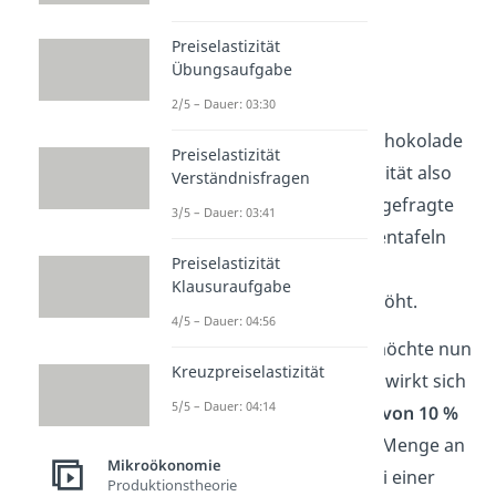
1
Preisänderung
Preiselastizität
p
: Preis nach der
2
Übungsaufgabe
Preisänderung
2/5 – Dauer: 03:30
Übertragen auf die Schokolade
Preiselastizität
drückt die Preiselastizität also
Verständnisfragen
aus, wie sich die nachgefragte
3/5 – Dauer: 03:41
Menge an Schokoladentafeln
Preiselastizität
ändert, wenn sich der
Klausuraufgabe
Schokoladenpreis erhöht.
4/5 – Dauer: 04:56
Der Chef vom Kiosk möchte nun
Kreuzpreiselastizität
konkrete Zahlen
: Wie wirkt sich
5/5 – Dauer: 04:14
eine
Preissteigerung
von
10 %
auf die nachgefragte Menge an
Mikroökonomie
Schokoladentafeln bei einer
Produktionstheorie