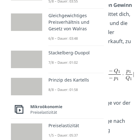
5/8 – Dauer: 03:55
Preiselastizität für den Gewinn
entscheidend
ist. Er bittet dich,
Gleichgewichtiges
Preisverhältnis und
die
Preiselastizität ε
und die
p
Gesetz von Walras
Formel
kurz anhand der
6/8 – Dauer: 03:48
Schokolade, die ihr verkauft, zu
erläutern.
Stackelberg-Duopol
7/8 – Dauer: 01:02
Prinzip des Kartells
Dabei gilt:
8/8 – Dauer: 01:58
Q
: Verkaufsmenge vor der
1
Mikroökonomie
Preisänderung
Preiselastizität
Q
: Verkaufsmenge nach
2
Preiselastizität
der Preisänderung
1/5 – Dauer: 05:37
p
: Preis vor der