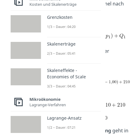
musst du nur die Formel nach
Kosten und Skalenerträge
Q
umstellen
.
2
Grenzkosten
1/3 – Dauer: 04:20
Skalenerträge
Wenn du die Werte hier
2/3 – Dauer: 05:41
einsetzt, erhältst du:
Skaleneffekte -
Economies of Scale
3/3 – Dauer: 04:45
Mikroökonomie
Lagrange-Verfahren
Lagrange-Ansatz
1/2 – Dauer: 07:21
Bei einer
Preiserhöhung
geht in