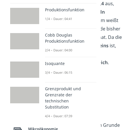
Preiselastizität von 1,4
aus,
Produktionsfunktion
wenn
vorher 210 Tafeln
1/4 – Dauer: 04:41
Schokolade
? Außerdem weißt
du, dass die Schokolade bisher
Cobb Douglas
einen Euro
gekostet hat. Da die
Produktionsfunktion
Elastizität
größer als eins
ist,
2/4 – Dauer: 04:00
befindet sie sich im
preiselastischen Bereich
.
Isoquante
3/4 – Dauer: 06:15
Gegeben ist also:
ε
= 1,4
Grenzprodukt und
p
Grenzrate der
P
= 1 €
1
technischen
P
= 1,10 €
2
Substitution
Q
= 210
1
4/4 – Dauer: 07:39
Du suchst noch
Q
. Im Grunde
2
Mikroökonomie