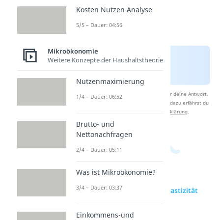
Kosten Nutzen Analyse
5/5 – Dauer: 04:56
Mikroökonomie
Weitere Konzepte der Haushaltstheorie
Nutzenmaximierung
Nach Beantwortung speichern wir deine Antwort,
1/4 – Dauer: 06:52
um Studyflix zu verbessern. Mehr dazu erfährst du
in unserer
Datenschutzerklärung
.
Brutto- und
Nettonachfragen
2/4 – Dauer: 05:11
Was ist Mikroökonomie?
3/4 – Dauer: 03:37
zur Videoseite: Preiselastizität
Übungsaufgabe
Einkommens-und