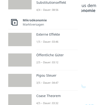
Substitutionseffekt
Beliebte Inhalte aus dem
Bereich
Mikroökonomie
4/4 – Dauer: 08:56
Mikroökonomie
Marktversagen
Kreuzp
Produ
Cobb
reisela
ktionsf
Dougla
Externe Effekte
stizität
unktio
s
Dauer:
n
Produ
1/5 – Dauer: 03:46
04:14
Dauer:
ktionsf
04:41
unktio
Öffentliche Güter
n
2/5 – Dauer: 03:12
Dauer:
04:00
Pigou Steuer
3/5 – Dauer: 04:47
Coase Theorem
4/5 – Dauer: 03:32