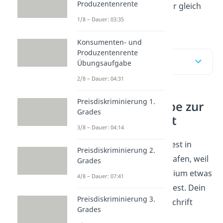
Produzentenrente
sie zu lösen? Legen wir gleich
los.
1/8 – Dauer: 03:35
Konsumenten- und
Produzentenrente
Inhaltsübersicht
Übungsaufgabe
2/8 – Dauer: 04:31
Preisdiskriminierung 1.
Übungsaufgabe zur
Grades
Preiselastizität
3/8 – Dauer: 04:14
Stell dir vor, du arbeitest in
Preisdiskriminierung 2.
einem Kiosk am Flughafen, weil
Grades
du dir zu deinem Studium etwas
4/8 – Dauer: 07:41
dazuverdienen möchtest. Dein
Preisdiskriminierung 3.
Chef hat in einer Zeitschrift
Grades
gelesen, dass die