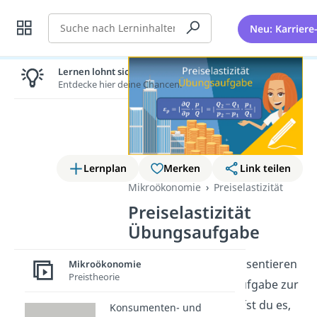
Suche
Neu: Karriere
Lernen lohnt sich!
Entdecke hier deine Chancen.
Lernplan
Merken
Link teilen
Mikroökonomie
Preiselastizität
Preiselastizität
Übungsaufgabe
Hier und im
Video
präsentieren
Mikroökonomie
Preistheorie
wir dir eine Übungsaufgabe zur
Preiselastizität. Schaffst du es,
Konsumenten- und