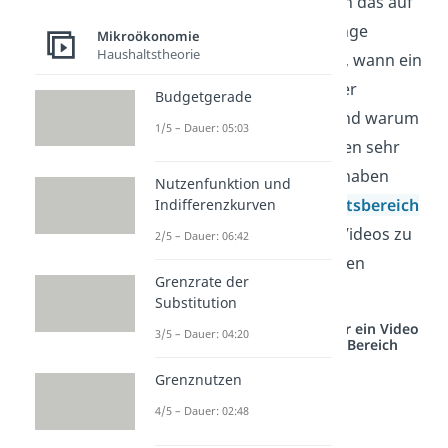
reagieren und wie sich das auf
die nachgefragte Menge
Mikroökonomie
Haushaltstheorie
auswirkt. So wird klar, wann ein
Gut preiselastisch oder
Budgetgerade
preisunelastisch ist und warum
1/5 – Dauer: 05:03
kleine Preisänderungen sehr
verschiedene Folgen haben
Nutzenfunktion und
können. Im
Wirtschaftsbereich
Indifferenzkurven
findest du passende Videos zu
2/5 – Dauer: 06:42
diesem und verwandten
Grenzrate der
Themen.
Substitution
Studyflix vernetzt: Hier ein Video
3/5 – Dauer: 04:20
aus einem anderen Bereich
Grenznutzen
4/5 – Dauer: 02:48