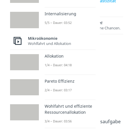
zur Videoseite: Preiselastizität
Übungsaufgabe
Internalisierung
Lernen lohnt sich!
5/5 – Dauer: 03:52
Entdecke hier deine Chancen.
Mikroökonomie
Wohlfahrt und Allokation
Allokation
1/4 – Dauer: 04:18
Pareto Effizienz
Weitere Inhalte:
2/4 – Dauer: 03:17
Mikroökonomie
Preiselastizität
Wohlfahrt und effiziente
Preiselastizität
Ressourcenallokation
Dauer: 05:37
Preiselastizität Übungsaufgabe
3/4 – Dauer: 03:56
Dauer: 03:30