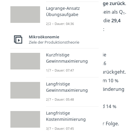
der Regel die
Nachfrage zurück
.
Lagrange-Ansatz
Q
muss also kleiner sein als Q
.
2
1
Übungsaufgabe
Deswegen
ziehen
wir die
29,4
2/2 – Dauer: 04:36
von
den
210
Tafeln
ab
:
Mikroökonomie
Q
= 210 -29,4 =
180,6
Ziele der Produktionstheorie
2
Die Lösung ist, dass die
Kurzfristige
Gewinnmaximierung
Absatzmenge auf 180,6
1/7 – Dauer: 07:47
verkaufte Einheiten zurückgeht.
Eine Preiserhöhung um 10 %
Langfristige
hat also eine Mengenänderung
Gewinnmaximierung
von 29,4 Einheiten
2/7 – Dauer: 05:48
beziehungsweise rund 14 %
Langfristige
weniger verkauften
Kostenminimierung
Schokoladentafeln zur Folge.
3/7 – Dauer: 07:45