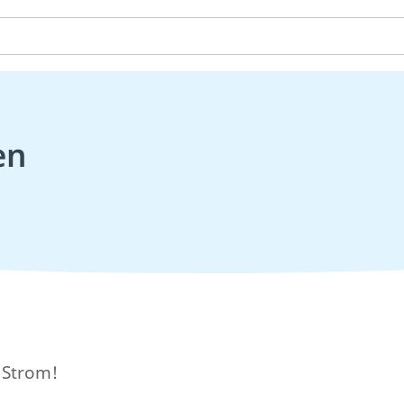
en
n Strom!