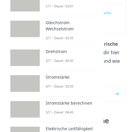
1/7 – Dauer: 03:01
Was ist elektrische
Leistung?
Gleichstrom
(00:13)
Wechselstrom
2/7 – Dauer: 02:55
Du willst wissen, was
elektrische
Drehstrom
Leistung
ist? Wir erklären dir hier
und im
Video,
was das ist und wie
3/7 – Dauer: 04:30
du damit rechnest!
Stromstärke
4/7 – Dauer: 03:35
Inhaltsübersicht
Stromstärke berechnen
5/7 – Dauer: 04:45
Was ist elektrische
Leistung?
Elektrische Leitfähigkeit