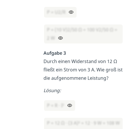
P = U2/R
P = (10 V)2/50 Ω = 100 V2/50 Ω =
2 W
Aufgabe 3
Durch einen Widerstand von 12 Ω
fließt ein Strom von 3 A. Wie groß ist
die aufgenommene Leistung?
Lösung:
P = R · I²
P = 12 Ω · (3 A)² = 12 · 9 W = 108 W