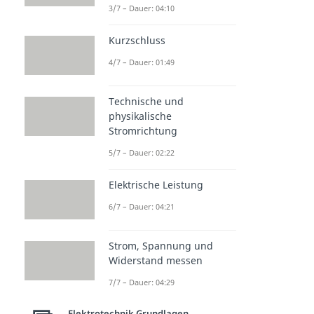
berechnen:
3/7 – Dauer: 04:10
P
=
U
·
I
Kurzschluss
4/7 – Dauer: 01:49
➡️
Beispiel:
Gegeben:
Technische und
physikalische
U = 12 V
Stromrichtung
I = 2 A
5/7 – Dauer: 02:22
Lösung:
Elektrische Leistung
P = U · I = 12 V · 2 A = 24 W
6/7 – Dauer: 04:21
Strom, Spannung und
Widerstand messen
7/7 – Dauer: 04:29
Elektrotechnik Grundlagen