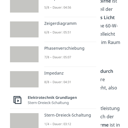
➡️
Beispiel:
Bei einer
Glühbirne
ist
5/8 – Dauer: 04:56
die Nutzleistung nur der Teil der
Energie, der
tatsächlich als Licht
Zeigerdiagramm
abgestrahlt wird. Wenn eine 60-W-
6/8 – Dauer: 05:51
Birne leuchtet, kommen vielleicht
nur 3 Watt als echtes Licht im Raum
Phasenverschiebung
an.
7/8 – Dauer: 05:07
Verlustleistung
= elektrische Leistung, die
durch
Impedanz
Umwandlung
in eine andere
8/8 – Dauer: 04:31
Energieform „
verloren
“ geht, also
nicht mehr nutzbar ist
Elektrotechnik Grundlagen
Stern-Dreieck-Schaltung
Meistens kannst du Verlustleistung
Stern-Dreieck-Schaltung
dadurch erkennen, dass sich der
1/4 – Dauer: 03:12
Verbraucher erwärmt.
Wärme
ist in