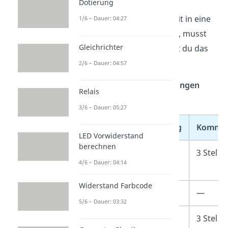
Dotierung
hinten
.
Wenn du eine kleine Einheit in eine
1/6 – Dauer: 04:27
größere
umwandeln willst, musst
Gleichrichter
du dividieren — also
ziehst du
das
Komma nach
vorn
.
2/6 – Dauer: 04:57
Die wichtigsten
Umrechnungen
Relais
sind:
3/6 – Dauer: 05:27
Einheit
Abkürzung
Kommav
LED Vorwiderstand
berechnen
Milliwatt
mW
3 Stelle
4/6 – Dauer: 04:14
Widerstand Farbcode
Watt
W
—
5/6 – Dauer: 03:32
Kilowatt
kW
3 Stelle