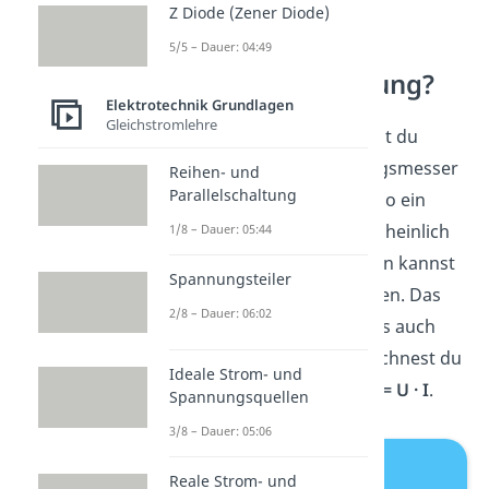
Z Diode (Zener Diode)
Wie misst du
5/5 – Dauer: 04:49
elektrische Leistung?
Elektrotechnik Grundlagen
Gleichstromlehre
Elektrische Leistung kannst du
einfach mit einem Leistungsmesser
Reihen- und
Parallelschaltung
oder Wattmeter messen. So ein
Gerät hast du aber wahrscheinlich
1/8 – Dauer: 05:44
nicht zu Hause. Stattdessen kannst
Spannungsteiler
du ein
Multimeter
benutzen. Das
2/8 – Dauer: 06:02
misst sowohl Spannung als auch
Stromstärke. Daraus berechnest du
Ideale Strom- und
einfach die Leistung mit
P = U · I
.
Spannungsquellen
3/8 – Dauer: 05:06
Reale Strom- und