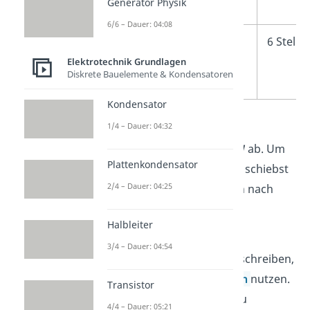
Generator Physik
6/6 – Dauer: 04:08
Megawatt
MW
6 Stelle
Elektrotechnik Grundlagen
Diskrete Bauelemente & Kondensatoren
Kondensator
➡️
Beispiel:
1/4 – Dauer: 04:32
Ein Ladegerät gibt
850 mW
ab. Um
Plattenkondensator
das in Watt umzurechnen, schiebst
2/4 – Dauer: 04:25
du das Komma drei Stellen nach
vorn:
Halbleiter
850 mW ÷ 1.000 =
0,85 W
3/4 – Dauer: 04:54
Tipp:
Statt viele Nullen zu schreiben,
kannst du
Zehnerpotenzen
nutzen.
Transistor
500.000.000 W schreibst du
4/4 – Dauer: 05:21