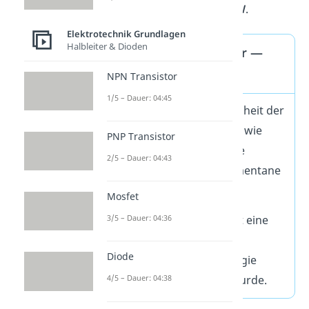
8
beispielsweise als
5 • 10
W
.
Elektrotechnik Grundlagen
Halbleiter & Dioden
Verwechslungsgefahr —
kW und kWh
NPN Transistor
1/5 – Dauer: 04:45
kW
(Kilowatt) ist eine Einheit der
Leistung. Sie beschreibt, wie
PNP Transistor
schnell ein Gerät Energie
2/5 – Dauer: 04:43
umsetzt — also die momentane
Rate.
Mosfet
3/5 – Dauer: 04:36
kWh
(Kilowattstunde) ist eine
Einheit der Energie. Sie
Diode
beschreibt, wie viel Energie
insgesamt umgesetzt wurde.
4/5 – Dauer: 04:38