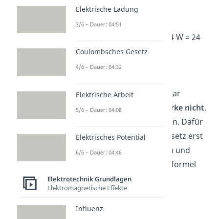
R = 6
Ω
Elektrische Ladung
Lösung:
3/6 – Dauer: 04:51
2
2
P = R · I
= 6
Ω
· (2 A)
= 6 · 4 W = 24
W
Coulombsches Gesetz
4/6 – Dauer: 04:32
Variante 2 — I ersetzen
Wenn du die
Spannung
zwar
Elektrische Arbeit
kennst, aber die
Stromstärke nicht
,
5/6 – Dauer: 04:08
kannst du auch sie ersetzen. Dafür
stellst du
das ohmsche Gesetz erst
Elektrisches Potential
nach der
Stromstärke
I
um und
6/6 – Dauer: 04:46
setzt es dann in die Grundformel
ein.
Elektrotechnik Grundlagen
Elektromagnetische Effekte
U = R • I → I =
Influenz
P = U • I