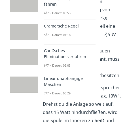
Liegt zum Beispiel an einem
fahren
Widerstand eine Spannung von
4/7 – Dauer: 08:53
R = 10 V
und eine Stromstärke
I = 0,75 A
an
,
wird das Bauteil eine
Cramersche Regel
elektrische Leistung von
P =
7,5 W
5/7 – Dauer: 04:18
umsetzen.
Damit Bauteil, das du verbauen
Gaußsches
Eliminationsverfahren
möchtest,
nicht durchbrennt
,
muss
6/7 – Dauer: 06:03
es also mindestens eine
Maximalleistung
von
7,5
W
besitzen
.
Linear unabhängige
Maschen
➡️
Beispiel:
Ein kleiner Lautsprecher
7/7 – Dauer: 06:29
hat oft eine Angabe wie „Max. 10W“.
Drehst du die Anlage so weit auf,
dass 15 Watt hindurchfließen, wird
die Spule im Inneren zu
heiß
und