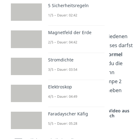
t = 4 s
5 Sicherheitsregeln
Lösung:
1/5 – Dauer: 02:42
P =
= 24 W
Magnetfeld der Erde
Wichtig:
Werte aus verschiedenen
2/5 – Dauer: 04:42
Abschnitten des Stromkreises darfst
du
niemals in derselben Formel
Stromdichte
kombinieren
. Berechnest du die
3/5 – Dauer: 03:54
Leistung von Lampe 1? Dann
ignoriere alles, was bei Lampe 2
Elektroskop
oder beim Widerstand daneben
4/5 – Dauer: 04:49
passiert.
Studyflix vernetzt: Hier ein Video aus
Faradayscher Käfig
einem anderen Bereich
5/5 – Dauer: 05:28