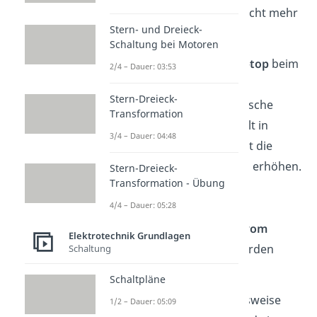
diesem Zusammenhang nicht mehr
Stern- und Dreieck-
nutzbare Energie.
Schaltung bei Motoren
➡️
Beispiel:
Wenn dein
Laptop
beim
2/4 – Dauer: 03:53
Spielen
heiß
wird, ist das
Stern-Dreieck-
Verlustleistung. Die elektrische
Transformation
Energie wird hier ungewollt in
3/4 – Dauer: 04:48
Wärme umgewandelt, statt die
Rechengeschwindigkeit zu erhöhen.
Stern-Dreieck-
Transformation - Übung
4/4 – Dauer: 05:28
Verfügbare Leistung
=
maximale
Leistung, die
vom
Elektrotechnik Grundlagen
Netzteil
bereitgestellt
werden
Schaltung
kann
Schaltpläne
Wenn ein Netzteil beispielsweise
1/2 – Dauer: 05:09