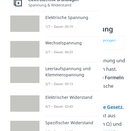
Spannung & Widerstand
Elektrische Spannung
Formeln für die
elektrische Leistung
1/7 – Dauer: 05:19
zur Stelle im Video springen
Wechselspannung
(00:24)
2/7 – Dauer: 04:23
Es kann sein, dass du Spannung und
Leerlaufspannung und
Stromstärke nicht gegeben hast.
Klemmenspannung
Dann musst du auf
andere Formeln
3/7 – Dauer: 05:13
ausweichen, um die elektrische
Leistung zu berechnen
Elektrischer Widerstand
Dabei hilft dir das
Ohmsche Gesetz
.
4/7 – Dauer: 03:43
Laut ihm ergibt das Produkt aus
Spezifischer Widerstand
Widerstand R
(Einheit Ohm Ω) und