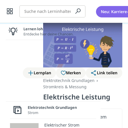
Suche
Neu: Karriere
Lernen lohnt sich!
Entdecke hier deine Chancen.
Lernplan
Merken
Link teilen
Elektrotechnik Grundlagen
Stromkreis & Messung
Elektrische Leistung
Elektrotechnik Grundlagen
Strom
Wichtige Inhalte in diesem
Video
Elektrischer Strom