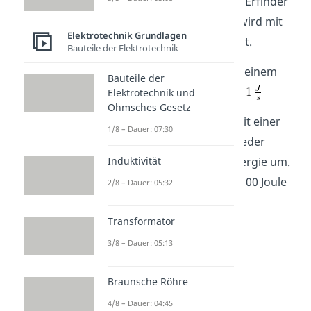
ist
nach dem schottischen Erfinder
James
Watt
benannt
und wird mit
Elektrotechnik Grundlagen
einem großen
W
abgekürzt.
Bauteile der Elektrotechnik
Ein Watt entspricht genau einem
Bauteile der
Joule pro Sekunde
:
Elektrotechnik und
Ohmsches Gesetz
Das bedeutet: Ein Gerät mit einer
1/8 – Dauer: 07:30
Leistung von 1 W setzt in jeder
Induktivität
Sekunde genau 1 Joule Energie um.
Ein Gerät mit 100 W setzt 100 Joule
2/8 – Dauer: 05:32
pro Sekunde um.
Transformator
3/8 – Dauer: 05:13
Braunsche Röhre
4/8 – Dauer: 04:45