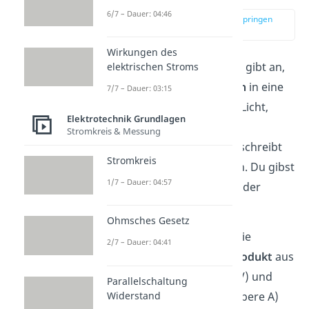
6/7 – Dauer: 04:46
zur Stelle im Video springen
(00:13)
Wirkungen des
Die
elektrische Leistung P
gibt an,
elektrischen Stroms
wie viel Energie
momentan
in eine
7/7 – Dauer: 03:15
andere Energieform (z. B. Licht,
Elektrotechnik Grundlagen
Wärme oder Bewegung)
Stromkreis & Messung
umgewandelt wird. Sie beschreibt
Stromkreis
also den Energieverbrauch.
Du gibst
1/7 – Dauer: 04:57
die elektrische Leistung in der
Einheit Watt
W
an.
Ohmsches Gesetz
Grundsätzlich kannst du die
2/7 – Dauer: 04:41
elektrische Leistung als
Produkt
aus
Spannung U
(Einheit Volt V) und
Parallelschaltung
Widerstand
Stromstärke I
(Einheit Ampere A)