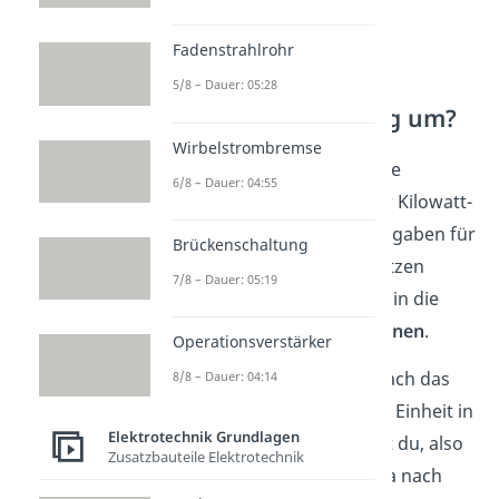
Fadenstrahlrohr
Wie rechnest du
5/8 – Dauer: 05:28
elektrische Leistung um?
Wirbelstrombremse
Manchmal begegnet dir die
6/8 – Dauer: 04:55
Leistung im Milliwatt- oder Kilowatt-
Bereich. Bevor du diese Angaben für
Brückenschaltung
weitere Berechnungen nutzen
7/8 – Dauer: 05:19
kannst, solltest du sie erst in die
Basiseinheit Watt umrechnen
.
Operationsverstärker
Dafür
verschiebst
du einfach das
8/8 – Dauer: 04:14
Komma
. Von einer großen Einheit in
Elektrotechnik Grundlagen
eine
kleinere
multiplizierst du, also
Zusatzbauteile Elektrotechnik
verschiebst du das Komma nach