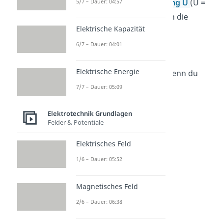
Stromstärke I
die
Spannung U
(U =
5/7 – Dauer: 04:57
R · I). Das kannst du jetzt in die
Elektrische Kapazität
Grundformel einsetzen:
6/7 – Dauer: 04:01
Variante 1 — U ersetzen
Elektrische Energie
Diese Variante nutzt du, wenn du
den
Widerstand
und die
7/7 – Dauer: 05:09
Stromstärke
kennst
.
Elektrotechnik Grundlagen
P = U • I
Felder & Potentiale
P = (R
•
I)
•
I
Elektrisches Feld
2
P
=
R
•
I
1/6 – Dauer: 05:52
➡️
Beispiel:
Magnetisches Feld
Gegeben:
2/6 – Dauer: 06:38
I = 2 A