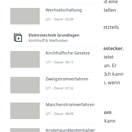
eine Spannung
U = 25 V
und eine
Stromstärke
I = 2 A
bereitstellen
Wechselschaltung
kann, so ist die verfügbare
2/2 – Dauer: 02:04
elektrische Leistung des Netzteils
Elektrotechnik Grundlagen
P
= 50 W.
VL
Kirchhoff & Methoden
➡️
Beispiel:
Ein
Handy-Ladestecker
,
Kirchhoffsche Gesetze
auf dem „20 Watt“ steht, bietet
1/7 – Dauer: 06:17
diese verfügbare Leistung an. Er
„sagt“ dem Handy damit: „Ich kann
Zweigstromverfahren
dir
maximal
20 Watt liefern, wenn
2/7 – Dauer: 07:32
du sie brauchst.“
Maximalleistung
Maschenstromverfahren
=
maximale
Leistung, die
vom
3/7 – Dauer: 08:09
Bauteil vertragen
werden kann
Knotenpunktpotentialver