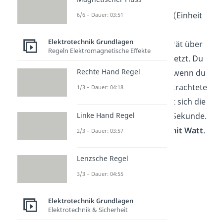
Die
elektrische Energie E
(Einheit
6/6 – Dauer: 03:51
Joule J)
beschreibt die
Elektrotechnik Grundlagen
Gesamtmenge
, die ein Gerät über
Regeln Elektromagnetische Effekte
eine bestimmte
Zeit t
umsetzt. Du
Rechte Hand Regel
erhältst also die Leistung, w
enn du
die Energie E durch die betrachtete
1/3 – Dauer: 04:18
Zeit t teilst. Dadurch ergibt sich die
Linke Hand Regel
Einheit
— also Joule pro Sekunde.
Das ist
gleichbedeutend
mit Watt
.
2/3 – Dauer: 03:57
P
=
Lenzsche Regel
➡️
Beispiel:
3/3 – Dauer: 04:55
Gegeben:
Elektrotechnik Grundlagen
E = 96 J
Elektrotechnik & Sicherheit