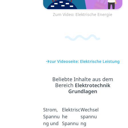
Zum Video: Elektrische Energie
zur Videoseite: Elektrische Leistung
Beliebte Inhalte aus dem
Bereich
Elektrotechnik
Grundlagen
Strom,
Elektrisc
Wechsel
Spannu
he
spannu
ng und
Spannu
ng