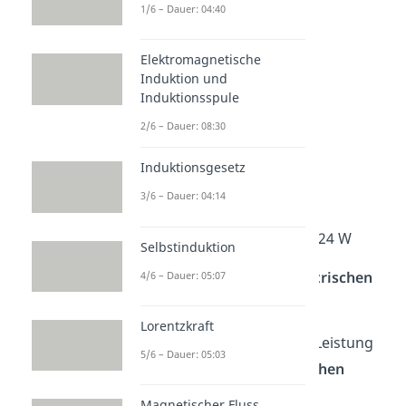
1/6 – Dauer: 04:40
P = U •
P
=
Elektromagnetische
Induktion und
➡️
Beispiel:
Induktionsspule
Gegeben:
2/6 – Dauer: 08:30
U = 12 V
Induktionsgesetz
R = 6
Ω
3/6 – Dauer: 04:14
Lösung:
P =
W = 24 W
Selbstinduktion
Variante 3 — mit der elektrischen
4/6 – Dauer: 05:07
Energie bereichnen
Lorentzkraft
Du kannst die elektrische Leistung
5/6 – Dauer: 05:03
auch mithilfe der
elektrischen
Energie
bestimmen.
Magnetischer Fluss