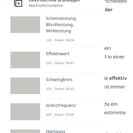
Elektrotechnik Grundlagen
In der Elektrotechnik unterscheidest
Wechselstromlehre
du unterschiedliche
Arten der
elektrischen Leistung
. Die
Scheinleistung,
Blindleistung,
wichtigsten sind:
Wirkleistung
Nutzleistung
1/8 – Dauer: 04:54
= elektrische Leistung, die ein
Effektivwert
Verbraucher
im Normalfall
in einer
2/8 – Dauer: 04:47
gewissen Zeit
verbraucht
Das ist also die Leistung, die
effektiv
Schwingkreis
genutzt
werden kann. Sie ist immer
3/8 – Dauer: 04:33
kleiner als die gesamte
aufgenommene Leistung, da ein
Grenzfrequenz
Verbraucher immer eine bestimmte
4/8 – Dauer: 03:59
Verlustleistung hat.
Hochpass