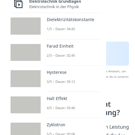
Elektrotechnik Grundlagen
Elektrotechnik in der Physik
Dielektrizitätskonstante
1/5 – Dauer: 04:45
Farad Einheit
2/5 – Dauer: 02:45
Nach Beantwortung speichern wir deine Antwort, um
Hysterese
Studyflix zu verbessern. Mehr dazu erfährst du in unserer
3/5 – Dauer: 05:12
Datenschutzerklärung
.
Hall Effekt
Welche Einheit hat
4/5 – Dauer: 03:46
elektrische Leistung?
Zyklotron
Die Einheit der elektrischen Leistung
5/5 – Dauer: 05:08