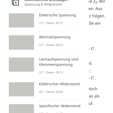
fließen die Ströme
,
und
. Wir
Spannung & Widerstand
definieren nun drei Maschen. Aus
Elektrische Spannung
dem Kirchhoffschen Gesetz folgen
die Maschengleichungen, die wir
1/7 – Dauer: 05:19
jetzt aufstellen:
Wechselspannung
Für Masche 1 gilt:
2/7 – Dauer: 04:23
.
Für Masche 2 gilt:
Leerlaufspannung und
.
Klemmenspannung
Und für Masche 3 folgt:
3/7 – Dauer: 05:13
.
Elektrischer Widerstand
Fällt dir schon etwas auf? Noch
4/7 – Dauer: 03:43
nicht? Dann schreiben wir es als
Matrix-Vektor-Gleichung auf.
Spezifischer Widerstand