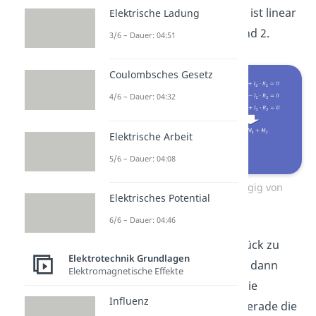
war also unnötig, denn sie ist linear
Elektrische Ladung
abhängig von Masche 1 und 2.
3/6 – Dauer: 04:51
Coulombsches Gesetz
4/6 – Dauer: 04:32
Elektrische Arbeit
5/6 – Dauer: 04:08
Masche 3 ist linear abhängig von
Elektrisches Potential
Masche 1 und 2
6/6 – Dauer: 04:46
Springen wir nochmal zurück zu
Elektrotechnik Grundlagen
den Maschengleichungen, dann
Elektromagnetische Effekte
siehst du auch hier, dass die
Influenz
Gleichung von Masche 3 gerade die