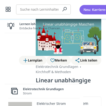
Suche
Neu: Karriere
Lernen lohnt sich!
Entdecke hier deine Chancen.
Lernplan
Merken
Link teilen
Elektrotechnik Grundlagen
Kirchhoff & Methoden
Linear unabhängige
Maschen
Elektrotechnik Grundlagen
Strom
Wichtige Inhalte in diesem
Elektrischer Strom