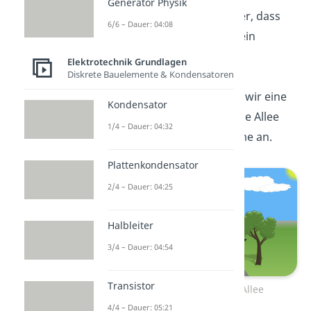
Generator Physik
Die beste Nachricht ist aber, dass
6/6 – Dauer: 04:08
die Graphentheorie auch ein
Verfahren bietet die linear
Elektrotechnik Grundlagen
Diskrete Bauelemente & Kondensatoren
unabhängige Maschen zu
bestimmen. Dazu machen wir eine
Kondensator
kleine Spritztour durch eine Allee
1/4 – Dauer: 04:32
und schauen uns die Bäume an.
Plattenkondensator
2/4 – Dauer: 04:25
Halbleiter
3/4 – Dauer: 04:54
Transistor
Spritztour durch eine Allee
4/4 – Dauer: 05:21