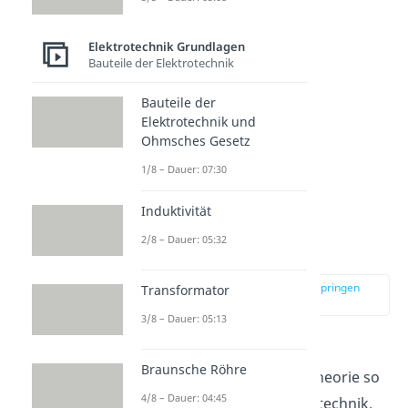
Zweig verbunden
Elektrotechnik Grundlagen
Bauteile der Elektrotechnik
Bauteile der
Elektrotechnik und
Ohmsches Gesetz
1/8 – Dauer: 07:30
Induktivität
Anwendung in der
2/8 – Dauer: 05:32
Elektrotechnik
zur Stelle im Video springen
Transformator
(02:39)
3/8 – Dauer: 05:13
Genau das macht die
Braunsche Röhre
mathematische Graphentheorie so
4/8 – Dauer: 04:45
interessant für die Elektrotechnik.