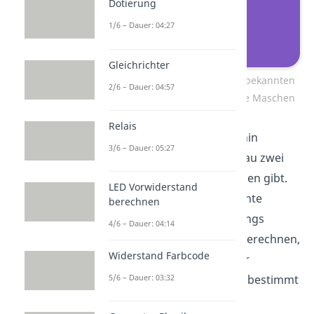
Dotierung
1/6 – Dauer: 04:27
Gleichrichter
In jedem Netzwerk mit N Unbekannten
2/6 – Dauer: 04:57
gibt es N linear unabhängige Maschen
Relais
Für die Schaltung von vorhin
3/6 – Dauer: 05:27
bedeutet das, dass es genau zwei
linear unabhängige Maschen gibt.
LED Vorwiderstand
Zwar gibt es drei unbekannte
berechnen
Ströme I
, I
und I
. Allerdings
1
2
3
4/6 – Dauer: 04:14
genügt es zwei davon zu berechnen,
Widerstand Farbcode
da der dritte Strom mit der
Knotengleichung I
-I
-I
=0 bestimmt
5/6 – Dauer: 03:32
1
2
3
werden kann.