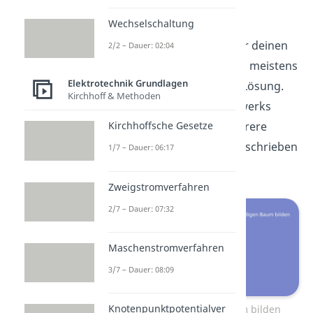
Wechselschaltung
Jetzt bildest du einen
vollständigen Baum für deinen
2/2 – Dauer: 02:04
Graphen. Dafür gibt es meistens
Elektrotechnik Grundlagen
nicht nur eine einzige Lösung.
Kirchhoff & Methoden
Der Graph eines Netzwerks
kann meist durch mehrere
Kirchhoffsche Gesetze
vollständige Bäume beschrieben
1/7 – Dauer: 06:17
werden.
Zweigstromverfahren
2/7 – Dauer: 07:32
Maschenstromverfahren
3/7 – Dauer: 08:09
Knotenpunktpotentialver
2. Vollständigen Baum bilden