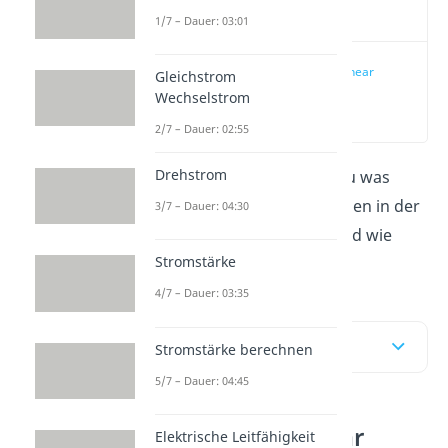
Video
1/7 – Dauer: 03:01
Bedeutung „linear
Gleichstrom
unabhängig“
Wechselstrom
(00:14)
2/7 – Dauer: 02:55
Drehstrom
In diesem Beitrag lernst du was
linear unabhängige Maschen in der
3/7 – Dauer: 04:30
Schaltungsanalyse sind und wie
Stromstärke
man sie berechnet.
4/7 – Dauer: 03:35
Inhaltsübersicht
Stromstärke berechnen
5/7 – Dauer: 04:45
Bedeutung „linear
Elektrische Leitfähigkeit