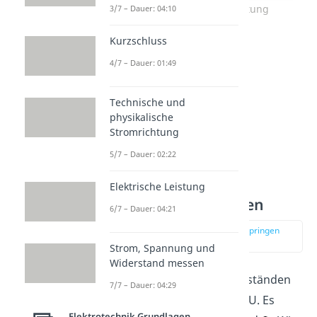
Beispiel für eine Schaltung
3/7 – Dauer: 04:10
Kurzschluss
4/7 – Dauer: 01:49
Technische und
physikalische
Stromrichtung
5/7 – Dauer: 02:22
Aufstellen der
Elektrische Leistung
Maschengleichungen
6/7 – Dauer: 04:21
zur Stelle im Video springen
(00:34)
Strom, Spannung und
Widerstand messen
Sie besteht aus drei Widerständen
7/7 – Dauer: 04:29
und der Spannungsquelle U. Es
Elektrotechnik Grundlagen