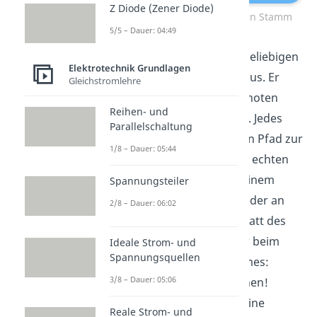
Z Diode (Zener Diode)
Ein Baum hat Äste und einen Stamm
5/5 – Dauer: 04:49
Dazu suchst du dir einen beliebigen
Elektrotechnik Grundlagen
Knoten als deinen Boden aus. Er
Gleichstromlehre
heißt Wurzelknoten. Die Knoten
Reihen- und
ganz außen heißen Blätter. Jedes
Parallelschaltung
Blatt hat nur einen einzigen Pfad zur
1/8 – Dauer: 05:44
Wurzel. Also wie bei einem echten
Baum. Alle Äste enden in einem
Spannungsteiler
Blatt, kein Blatt wächst wieder an
2/8 – Dauer: 06:02
einem anderen Ast oder Blatt des
Baumes an. Damit sind wir beim
Ideale Strom- und
Spannungsquellen
Hauptmerkmal eines Baumes:
3/8 – Dauer: 05:06
Bäume bilden keine Maschen!
Vollständige Bäume sind eine
Reale Strom- und