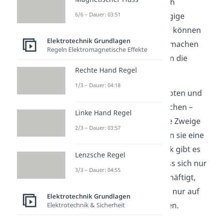
Wie du siehst ist es ziemlich
6/6 – Dauer: 03:51
umständlich, linear abhängige
Maschen aufzustellen. Wie können
Elektrotechnik Grundlagen
wir das verhindern? Dazu machen
Regeln Elektromagnetische Effekte
wir einen kleinen Ausflug in die
Rechte Hand Regel
Graphentheorie.
1/3 – Dauer: 04:18
Graphen bestehen aus Knoten und
den Verbindungen dazwischen –
Linke Hand Regel
den Zweigen. Schließen die Zweige
2/3 – Dauer: 03:57
eine Fläche ein, dann bilden sie eine
Masche. In der Mathematik gibt es
Lenzsche Regel
ein ganzes Fachgebiet, dass sich nur
3/3 – Dauer: 04:55
mit solchen Graphen beschäftigt,
daher werden wir uns hier nur auf
Elektrotechnik Grundlagen
das Wichtigste beschränken.
Elektrotechnik & Sicherheit