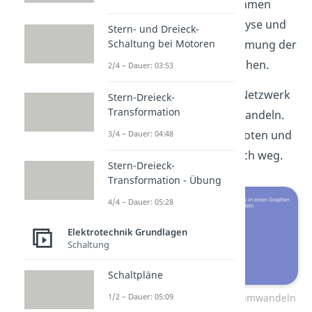
wir die Spritztour und kommen
zurück zur Schaltungsanalyse und
Stern- und Dreieck-
Schaltung bei Motoren
dem Verfahren zur Bestimmung der
linear unabhängigen Maschen.
2/4 – Dauer: 03:53
Zuerst musst du dein Netzwerk
Stern-Dreieck-
Transformation
in einen Graphen umwandeln.
Dazu suchst du alle Knoten und
3/4 – Dauer: 04:48
lässt die Bauteile einfach weg.
Stern-Dreieck-
Transformation - Übung
4/4 – Dauer: 05:28
Elektrotechnik Grundlagen
Schaltung
Schaltpläne
1. Netzwerk in Graphen umwandeln
1/2 – Dauer: 05:09