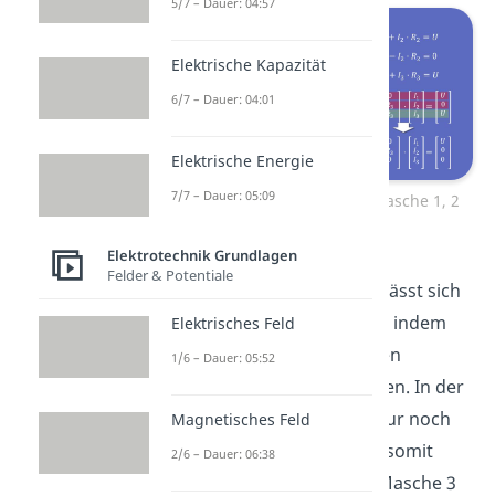
5/7 – Dauer: 04:57
Elektrische Kapazität
6/7 – Dauer: 04:01
Elektrische Energie
7/7 – Dauer: 05:09
Maschengleichungen für Masche 1, 2
und 3
Elektrotechnik Grundlagen
Felder & Potentiale
Durch Matrixumformung lässt sich
die letzte Zeile eliminieren, indem
Elektrisches Feld
wir von Zeile drei die beiden
1/6 – Dauer: 05:52
anderen Zeilen subtrahieren. In der
letzten Zeile stehen jetzt nur noch
Magnetisches Feld
Nullen, diese Zeile enthält somit
2/6 – Dauer: 06:38
keine Information mehr. Masche 3