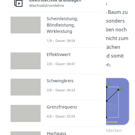
Elektrotechnik Grundlagen
Schauen wir uns folgendes
Wechselstromlehre
Netzwerk genauer an. Den Baum zu
Scheinleistung,
entdecken ist hier nicht besonders
Blindleistung,
schwer. Wie du siehst, bleiben noch
Wirkleistung
ein paar Zweige übrig, die nicht zum
1/8 – Dauer: 04:54
Baum gehören, da sonst Flächen
Effektivwert
eingeschlossen werden und somit
Maschen entstehen würden.
2/8 – Dauer: 04:47
Schwingkreis
3/8 – Dauer: 04:33
Grenzfrequenz
4/8 – Dauer: 03:59
Den Baum im Netzwerk entdecken
Hochpass