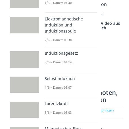
1/6 – Dauer: 04:40
Summe der Gleichungen von
Masche 1 und Masche 2 ist.
Elektromagnetische
Studyflix vernetzt: Hier ein Video aus
Induktion und
einem anderen Bereich
Induktionsspule
2/6 – Dauer: 08:30
Induktionsgesetz
3/6 – Dauer: 04:14
Selbstinduktion
4/6 – Dauer: 05:07
Graphentheorie: Knoten,
Zweige und Maschen
Lorentzkraft
zur Stelle im Video springen
5/6 – Dauer: 05:03
(01:44)
Magnetischer Fluss