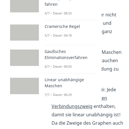
fahren
4/7 – Dauer: 08:53
Wir machen es uns aber nicht
komplizierter als es ist, und
Cramersche Regel
definieren den Knoten ganz
5/7 – Dauer: 04:18
unten als Wurzel.
Gaußsches
Achtung, es darf keine Maschen
Eliminationsverfahren
geben und natürlich brauchen
6/7 – Dauer: 06:03
alle Blätter eine Verbindung zu
der Wurzel.
Linear unabhängige
Maschen
Und nun der Trick dabei: Jede
7/7 – Dauer: 06:29
Masche darf
genau einen
Verbindungszweig
enthalten,
damit sie linear unabhängig ist!
Da die Zweige des Graphen auch