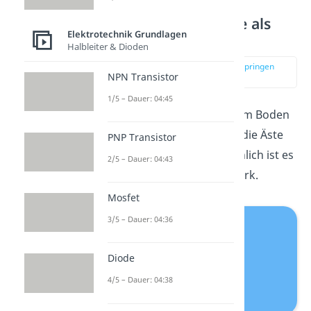
Vollständige Bäume als
Elektrotechnik Grundlagen
Spezialfall
Halbleiter & Dioden
zur Stelle im Video springen
NPN Transistor
(03:30)
1/5 – Dauer: 04:45
Wie sind die Blätter mit dem Boden
verbunden? Na klar, über die Äste
PNP Transistor
und den Stamm! Ganz ähnlich ist es
2/5 – Dauer: 04:43
auch hier in einem Netzwerk.
Mosfet
3/5 – Dauer: 04:36
Diode
4/5 – Dauer: 04:38