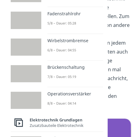
Wir können jedes beliebige
Fadenstrahlrohr
Netzwerk als Graph darstellen. Zum
5/8 – Dauer: 05:28
Glück haben das aber schon andere
für uns erforscht und
Wirbelstrombremse
herausgefunden, dass es in jedem
6/8 – Dauer: 04:55
Netzwerk mit N Unbekannten auch
genau N linear unabhängige
Brückenschaltung
Maschen gibt. Das ist schon mal
7/8 – Dauer: 05:19
eine sehr aufmunternde Nachricht,
denn nun weißt du wie viele
Operationsverstärker
Maschen du überhaupt finden
8/8 – Dauer: 04:14
musst.
Elektrotechnik Grundlagen
Zusatzbauteile Elektrotechnik