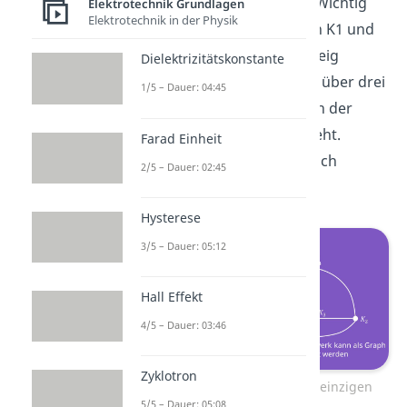
einen Graph umwandeln. Wichtig
Elektrotechnik Grundlagen
Elektrotechnik in der Physik
hierbei ist, dass die Knoten K1 und
K2 über einen einzigen Zweig
Dielektrizitätskonstante
verbunden sind, und nicht über drei
1/5 – Dauer: 04:45
Zweige, wie das vielleicht in der
eckigen Darstellung aussieht.
Farad Einheit
Zeichnen wir das ganze doch
2/5 – Dauer: 02:45
einfach rund.
Hysterese
3/5 – Dauer: 05:12
Hall Effekt
4/5 – Dauer: 03:46
Zyklotron
K1 und K2 sind über einen einzigen
5/5 – Dauer: 05:08