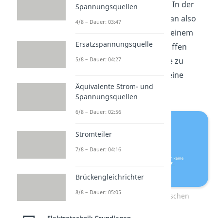
spezielle Art von Graphen. In der
Spannungsquellen
Graphentheorie spricht man also
4/8 – Dauer: 03:47
von einem Baum, wenn in einem
Ersatzspannungsquelle
Graphen alle Knoten getroffen
werden, ohne eine Masche zu
5/8 – Dauer: 04:27
bilden. Es werden somit keine
Äquivalente Strom- und
Flächen eingeschlossen.
Spannungsquellen
6/8 – Dauer: 02:56
Stromteiler
7/8 – Dauer: 04:16
Brückengleichrichter
8/8 – Dauer: 05:05
Bäume bilden keine Maschen