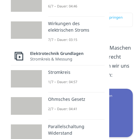
unabhängig“
6/7 – Dauer: 04:46
zur Stelle im Video springen
(00:14)
Wirkungen des
elektrischen Stroms
Aber was bedeutet „linear
7/7 – Dauer: 03:15
unabhängig“ in Bezug auf Maschen
Elektrotechnik Grundlagen
überhaupt? Das lässt sich recht
Stromkreis & Messung
schnell beantworten, wenn wir uns
Stromkreis
diese Schaltung anschauen:
1/7 – Dauer: 04:57
Ohmsches Gesetz
2/7 – Dauer: 04:41
Parallelschaltung
Widerstand