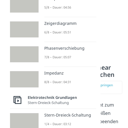
5/8 – Dauer: 04:56
Zeigerdiagramm
6/8 – Dauer: 05:51
Phasenverschiebung
7/8 – Dauer: 05:07
Bestimmung der linear
Impedanz
unabhängigen Maschen
8/8 – Dauer: 04:31
zur Stelle im Video springen
(04:42)
Elektrotechnik Grundlagen
Stern-Dreieck-Schaltung
Diese Zweige gehören nicht zum
vollständigen Baum. Sie heißen
Stern-Dreieck-Schaltung
Verbindungszweige
. Jetzt beenden
1/4 – Dauer: 03:12