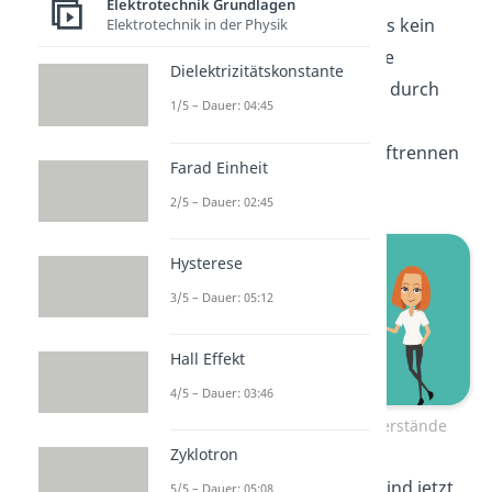
Elektrotechnik Grundlagen
großen Widerstand, sodass kein
Elektrotechnik in der Physik
Strom fließen kann. Unsere
Dielektrizitätskonstante
Schaltung vereinfacht sich durch
1/5 – Dauer: 04:45
Kurzschließen der
Spannungsquellen und Auftrennen
Farad Einheit
der Stromquellen zu:
2/5 – Dauer: 02:45
Hysterese
3/5 – Dauer: 05:12
Hall Effekt
4/5 – Dauer: 03:46
Zusammenfassen der Widerstände
Zyklotron
Wie du erkennen kannst, sind jetzt
5/5 – Dauer: 05:08