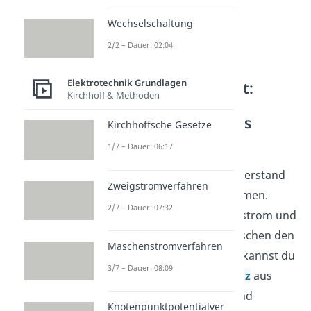
Wechselschaltung
2/2 – Dauer: 02:04
Elektrotechnik Grundlagen
Weitere Möglichkeit:
Kirchhoff & Methoden
Anwendung des
Ohm’schen Gesetzes
Kirchhoffsche Gesetze
1/7 – Dauer: 06:17
Es gibt noch eine zweite
Möglichkeit, den Innenwiderstand
Zweigstromverfahren
einer Schaltung zu bestimmen.
2/7 – Dauer: 07:32
Wenn du den Kurzschlussstrom und
die Leerlaufspannung zwischen den
Maschenstromverfahren
Klemmen A und B kennst, kannst du
3/7 – Dauer: 08:09
mit dem
Ohm’schen Gesetz
aus
ihnen den Ersatzwiderstand
Knotenpunktpotentialver