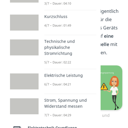
mehrere Strom- und
3/7 – Dauer: 04:10
Spannungsquellen. Aber eigentlich
Kurzschluss
interessierst du dich nur für die
4/7 – Dauer: 01:49
Ausgangsspannung deines Geräts
und willst die Schaltung auf
eine
Technische und
Spannungs- oder Stromquelle
mit
physikalische
Innenwiderstand
reduzieren.
Stromrichtung
5/7 – Dauer: 02:22
Elektrische Leistung
6/7 – Dauer: 04:21
Strom, Spannung und
Widerstand messen
Ersatzspannungsquelle und
7/7 – Dauer: 04:29
Ersatzstromquelle
Elektrotechnik Grundlagen