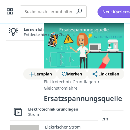
Suche
Neu: Karriere
Lernen lohnt sich!
Entdecke hier deine Chancen.
Lernplan
Merken
Link teilen
Elektrotechnik Grundlagen
Gleichstromlehre
Ersatzspannungsquelle
Elektrotechnik Grundlagen
Strom
Wichtige Inhalte in diesem
Video
Elektrischer Strom