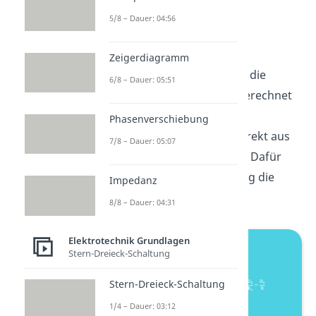
folgt:
5/8 – Dauer: 04:56
Zeigerdiagramm
Wenn du zuvor noch nicht die
6/8 – Dauer: 05:51
Ersatzspannungsquelle
berechnet
hast, kannst die die
Phasenverschiebung
Ersatzstromquelle auch direkt aus
7/8 – Dauer: 05:07
der Schaltung bestimmen. Dafür
schließt du in der Schaltung die
Impedanz
Klemmen A und B kurz.
8/8 – Dauer: 04:31
Elektrotechnik Grundlagen
Stern-Dreieck-Schaltung
Stern-Dreieck-Schaltung
1/4 – Dauer: 03:12