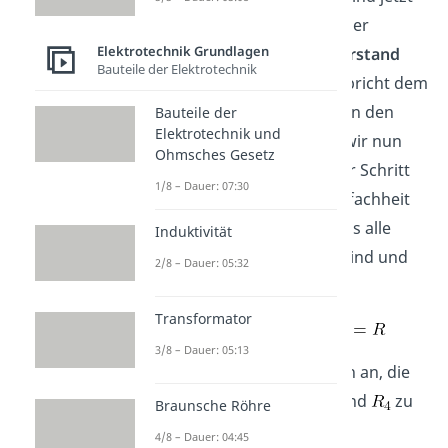
nur noch Widerstände in der
Elektrotechnik Grundlagen
Schaltung. Der
Innenwiderstand
Bauteile der Elektrotechnik
unserer Ersatzquelle entspricht dem
Ersatzwiderstand
zwischen den
Bauteile der
Elektrotechnik und
Klemmen. Daher können wir nun
Ohmsches Gesetz
die Widerstände Schritt für Schritt
1/8 – Dauer: 07:30
zusammenfassen. Der Einfachheit
halber nehmen wir an, dass alle
Induktivität
Widerstände gleich groß sind und
2/8 – Dauer: 05:32
den Wert
haben.
Transformator
3/8 – Dauer: 05:13
Anschließend bietet es sich an, die
Reihenschaltung aus
und
zu
Braunsche Röhre
zusammenzufassen.
4/8 – Dauer: 04:45