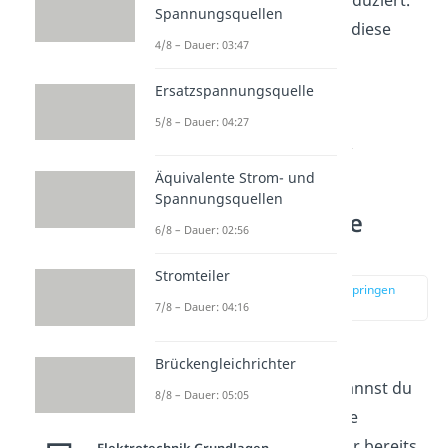
Spannungsquellen
Zusammengefasst gilt für diese
4/8 – Dauer: 03:47
Schaltung also.
Ersatzspannungsquelle
5/8 – Dauer: 04:27
Äquivalente Strom- und
Spannungsquellen
Ersatzstromquelle
6/8 – Dauer: 02:56
bestimmen
Stromteiler
zur Stelle im Video springen
(03:34)
7/8 – Dauer: 04:16
Alternativ zur
Brückengleichrichter
Ersatzspannungsquelle
kannst du
8/8 – Dauer: 05:05
auch die Ersatzstromquelle
bestimmen. Wenn du zuvor bereits