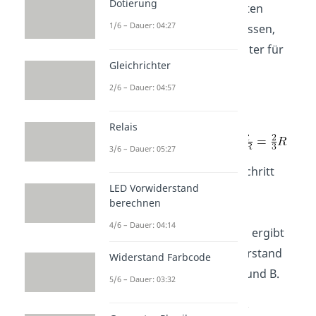
Dotierung
alle drei parallel geschalteten
1/6 – Dauer: 04:27
Widerstände zusammenfassen,
aber
können wir später für
Gleichrichter
die Bestimmung der
2/6 – Dauer: 04:57
Leerlaufspannung
noch
gebrauchen.
Relais
3/6 – Dauer: 05:27
Im nächsten und letzten Schritt
LED Vorwiderstand
fassen wir die parallelen
berechnen
Widerstände
und
4/6 – Dauer: 04:14
zusammen. Die Rechnung ergibt
. Das ist der Ersatzwiderstand
Widerstand Farbcode
zwischen den Klemmen A und B.
5/6 – Dauer: 03:32