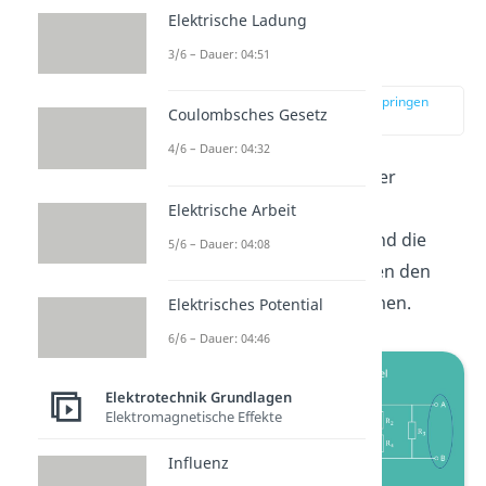
Elektrische Ladung
Umzeichnen des
Schaltplans
3/6 – Dauer: 04:51
zur Stelle im Video springen
Coulombsches Gesetz
(01:33)
4/6 – Dauer: 04:32
Wir wollen jetzt in folgender
Schaltung die
Elektrische Arbeit
Ersatzspannungsquelle
und die
5/6 – Dauer: 04:08
Ersatzstromquelle zwischen den
Klemmen A und B bestimmen.
Elektrisches Potential
6/6 – Dauer: 04:46
Elektrotechnik Grundlagen
Elektromagnetische Effekte
Influenz