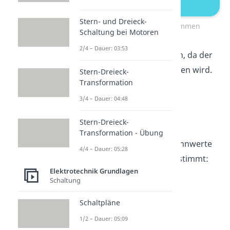
Stern- und Dreieck-
Ersatzstromquelle bestimmen
Schaltung bei Motoren
2/4 – Dauer: 03:53
kannst du ignorieren, da der
Widerstand kurzgeschlossen wird.
Stern-Dreieck-
Transformation
Übrig bleibt nur
. Der
Kurzschlussstrom ist also:
3/4 – Dauer: 04:48
Stern-Dreieck-
Transformation - Übung
Damit hast du auch die Kennwerte
4/4 – Dauer: 05:28
der
Ersatzstromquelle
bestimmt:
Elektrotechnik Grundlagen
und
.
Schaltung
Schaltpläne
1/2 – Dauer: 05:09