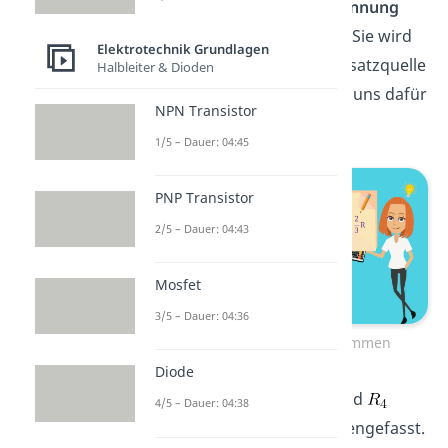
wird diese als
Leerlaufspannung
der Schaltung bezeichnet. Sie wird
Elektrotechnik Grundlagen
der Spannung
deiner Ersatzquelle
Halbleiter & Dioden
entsprechen. Wir schauen uns dafür
NPN Transistor
folgende Schaltung an:
1/5 – Dauer: 04:45
PNP Transistor
2/5 – Dauer: 04:43
Mosfet
3/5 – Dauer: 04:36
Leerlaufspannung bestimmen
Diode
Die Widerstände
,
und
4/5 – Dauer: 04:38
haben wir schon zusammengefasst.