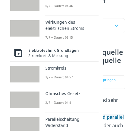
Vorgehen Schritt für Schritt.
6/7 – Dauer: 04:46
Wirkungen des
Inhaltsübersicht
elektrischen Stroms
7/7 – Dauer: 03:15
Ersatzspannungsquelle
Elektrotechnik Grundlagen
Stromkreis & Messung
und Ersatzstromquelle
einfach erklärt
Stromkreis
1/7 – Dauer: 04:57
zur Stelle im Video springen
(00:10)
Ohmsches Gesetz
Viele elektrische Geräte sind sehr
2/7 – Dauer: 04:41
kompliziert aufgebaut und
enthalten viele in
Reihe und parallel
Parallelschaltung
geschaltete Widerstände oder auch
Widerstand