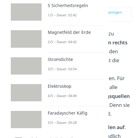
bestimmen
5 Sicherheitsregeln
zur Stelle im Video springen
1/5 – Dauer: 02:42
(01:54)
Magnetfeld der Erde
Um den
Innenwiderstand
zu
bestimmen, schaust du
von rechts
2/5 – Dauer: 04:42
in die Schaltung
zwischen den
Stromdichte
Klemmen A und B und fasst die
Widerstände zu einem
3/5 – Dauer: 03:54
Ersatzwiderstand zusammen. Für
Elektroskop
die Berechnung kannst du alle
vorkommenden
Spannungsquellen
4/5 – Dauer: 04:49
gedanklich
kurzschließen
. Denn sie
Faradayscher Käfig
haben den Widerstand Null.
5/5 – Dauer: 05:28
Du
trennst
alle
Stromquellen
auf
.
Das entspricht einem unendlich