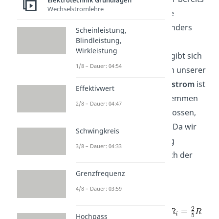
Elektrotechnik Grundlagen
Wechselstromlehre
die Ersatzspannungsquelle
bestimmt hast, ist es besonders
Scheinleistung,
Blindleistung,
einfach. Der Strom der
Wirkleistung
Ersatzspannungsquelle ergibt sich
1/8 – Dauer: 04:54
aus dem Kurzschlussstrom unserer
Schaltung. Der
Kurschlussstrom
ist
Effektivwert
der Strom, der über die Klemmen
2/8 – Dauer: 04:47
fließt, wenn sie kurzgeschlossen,
also ideal verbunden sind. Da wir
Schwingkreis
bereits die Ersatzschaltung
3/8 – Dauer: 04:33
bestimmt haben, ergibt sich der
Kurschlussstrom
zu:
Grenzfrequenz
4/8 – Dauer: 03:59
Mit
und
Hochpass