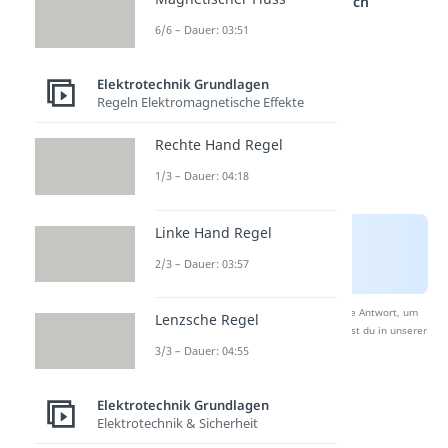
einem anderen Bereich
6/6 – Dauer: 03:51
Elektrotechnik Grundlagen
Regeln Elektromagnetische Effekte
Rechte Hand Regel
1/3 – Dauer: 04:18
Linke Hand Regel
2/3 – Dauer: 03:57
Nach Beantwortung speichern wir deine Antwort, um
Lenzsche Regel
Studyflix zu verbessern. Mehr dazu erfährst du in unserer
Datenschutzerklärung
.
3/3 – Dauer: 04:55
Elektrotechnik Grundlagen
Innenwiderstand
Elektrotechnik & Sicherheit