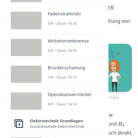
Fadenstrahlrohr
Nun liegt eine Parallelschaltung von
5/8 – Dauer: 05:28
,
und
vor.
Wirbelstrombremse
6/8 – Dauer: 04:55
Brückenschaltung
7/8 – Dauer: 05:19
Operationsverstärker
Innenwiderstand bestimmen
8/8 – Dauer: 04:14
Jetzt fassen wir zunächst die
Elektrotechnik Grundlagen
Parallelschaltung von
und
Zusatzbauteile Elektrotechnik
zusammen. Du könntest auch direkt