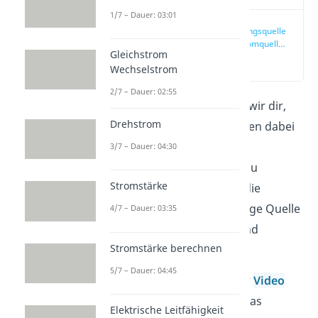
1/7 – Dauer: 03:01
Ersatzspannungsquelle
und Ersatzstromquelle
Gleichstrom
einfach erklärt
(00:10)
Wechselstrom
2/7 – Dauer: 02:55
In diesem Artikel erklären wir dir,
Drehstrom
wie Ersatzspannungsquellen dabei
helfen, komplexe
3/7 – Dauer: 04:30
Widerstandsschaltungen zu
Stromstärke
vereinfachen. Dabei wird die
Schaltung durch eine einzige Quelle
4/7 – Dauer: 03:35
und ihrem Innenwiderstand
Stromstärke berechnen
ausgedrückt.
5/7 – Dauer: 04:45
Schau auch direkt in unser
Video
rein. Darin zeigen wir dir das
Elektrische Leitfähigkeit