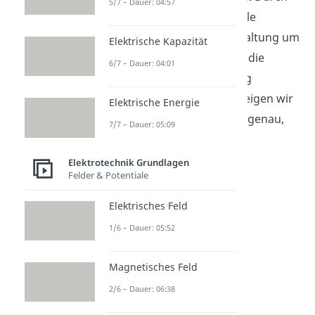
5/7 – Dauer: 04:57
Bestimmen der Ersatzquelle
vereinfacht sich deine Schaltung um
Elektrische Kapazität
ein Vielfaches, dadurch ist die
6/7 – Dauer: 04:01
anschließende Berechnung
einfacher. Im Folgenden zeigen wir
Elektrische Energie
dir anhand eines Beispiels genau,
7/7 – Dauer: 05:09
wie du vorgehen musst.
Elektrotechnik Grundlagen
Felder & Potentiale
Elektrisches Feld
1/6 – Dauer: 05:52
Magnetisches Feld
2/6 – Dauer: 06:38
Beispielaufgabe: