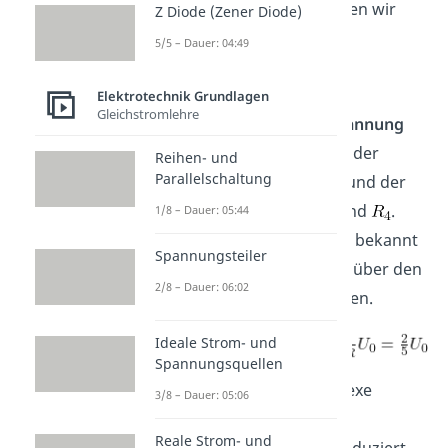
Und dieses Ergebnis können wir
Z Diode (Zener Diode)
jetzt verwenden.
5/5 – Dauer: 04:49
Elektrotechnik Grundlagen
Gleichstromlehre
Die gesuchte
Klemmenspannung
liegt in diesem Fall an der
Reihen- und
Parallelschaltung
Parallelschaltung
aus
und der
Reihenschaltung aus
und
.
1/8 – Dauer: 05:44
Wenn dir die Spannung
bekannt
Spannungsteiler
ist, kannst du
einfach über den
2/8 – Dauer: 06:02
Spannungsteiler
bestimmen.
Ideale Strom- und
Spannungsquellen
Damit hast du eine komplexe
3/8 – Dauer: 05:06
Schaltung auf eine
Reale Strom- und
Ersatzspannungsquelle
reduziert.