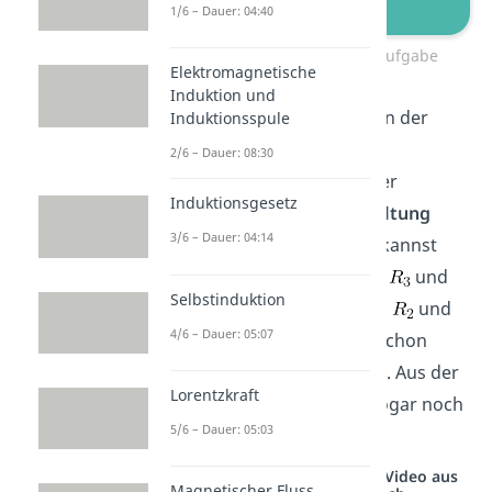
1/6 – Dauer: 04:40
Ersatzspannungsquelle Aufgabe
Elektromagnetische
Induktion und
Die Klemmen sind mitten in der
Induktionsspule
Zeichnung. Das stört die
2/6 – Dauer: 08:30
Übersichtlichkeit und daher
Induktionsgesetz
empfiehlt es sich, die
Schaltung
3/6 – Dauer: 04:14
etwas
umzuzeichnen
. Du kannst
den Zweig mit Widerstand
und
Selbstinduktion
den mit den Widerständen
und
4/6 – Dauer: 05:07
einfach tauschen und schon
liegen die Klemmen außen. Aus der
Lorentzkraft
Schaltung kannst du sie sogar noch
5/6 – Dauer: 05:03
etwas heraus zeichnen.
Studyflix vernetzt: Hier ein Video aus
Magnetischer Fluss