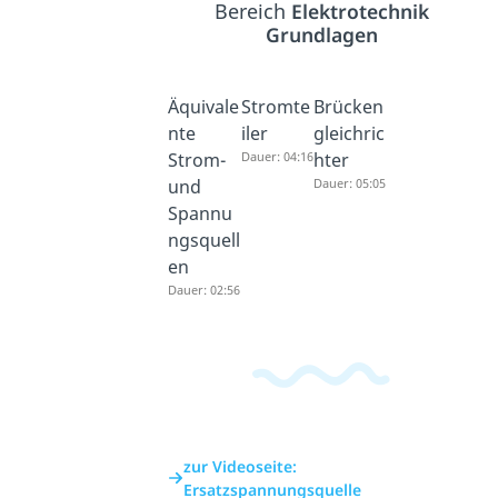
Bereich
Elektrotechnik
Grundlagen
Äquivale
Stromte
Brücken
nte
iler
gleichric
Strom-
Dauer: 04:16
hter
und
Dauer: 05:05
Spannu
ngsquell
en
Dauer: 02:56
zur Videoseite:
Ersatzspannungsquelle