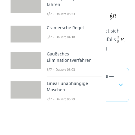
berechnen.
fahren
4/7 – Dauer: 08:53
Cramersche Regel
Für unsere Schaltung ergibt sich
5/7 – Dauer: 04:18
über diese Rechnung ebenfalls
.
Wir haben also alles richtig
Gaußsches
gemacht.
Eliminationsverfahren
6/7 – Dauer: 06:03
Ersatzspannungsquelle —
Linear unabhängige
häufigste Fragen
Maschen
(ausklappen)
7/7 – Dauer: 06:29