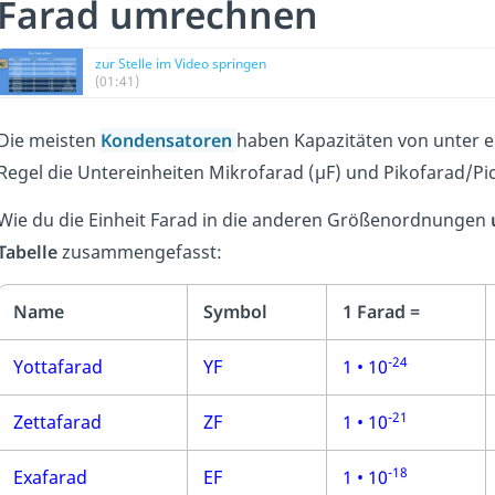
Farad umrechnen
zur Stelle im Video springen
(01:41)
Die meisten
Kondensatoren
haben Kapazitäten von unter e
Regel die Untereinheiten Mikrofarad (µF) und Pikofarad/P
Wie du die Einheit Farad in die anderen Größenordnungen
Tabelle
zusammengefasst:
Name
Symbol
1 Farad =
-24
Yottafarad
YF
1 • 10
-21
Zettafarad
ZF
1 • 10
-18
Exafarad
EF
1 • 10