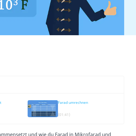
t
Farad umrechnen
(01:41)
sammensetzt und wie du Farad in Mikrofarad und