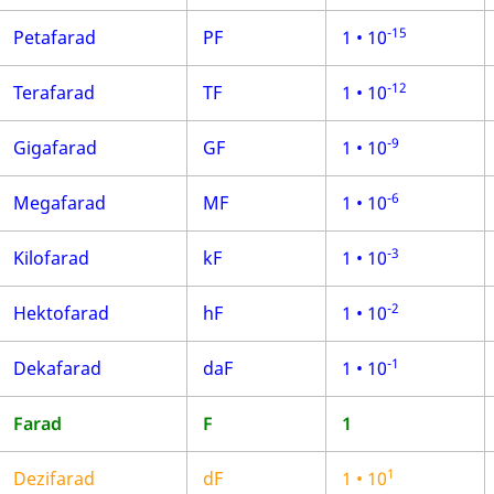
-15
Petafarad
PF
1 • 10
-12
Terafarad
TF
1 • 10
-9
Gigafarad
GF
1 • 10
-6
Megafarad
MF
1 • 10
-3
Kilofarad
kF
1 • 10
-2
Hektofarad
hF
1 • 10
-1
Dekafarad
daF
1 • 10
Farad
F
1
1
Dezifarad
dF
1
•
10