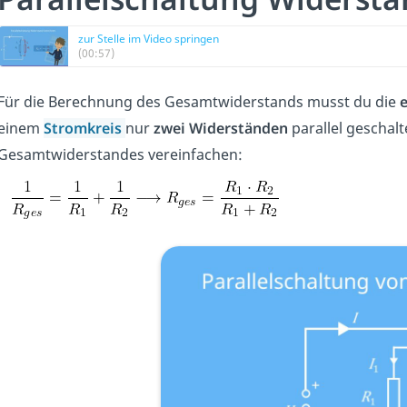
zur Stelle im Video springen
(00:57)
Für die Berechnung des Gesamtwiderstands musst du die
einem
Stromkreis
nur
zwei Widerständen
parallel geschal
Gesamtwiderstandes vereinfachen: