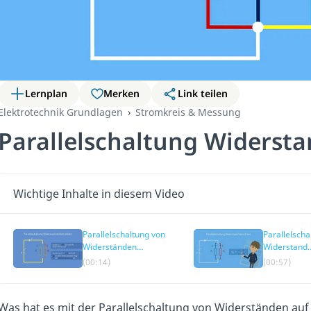
Lernplan
Merken
Link teilen
Elektrotechnik Grundlagen
Stromkreis & Messung
Parallelschaltung Widerst
Wichtige Inhalte in diesem Video
Parallelschaltung von
Parallelscha
Widerständen
Widerstand
einfach erklärt
berechnen
(00:14)
(00:57)
Was hat es mit der Parallelschaltung von Widerständen au