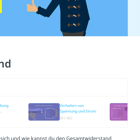
and
ltung
Verhalten von
Spannung und Strom
(01:46)
f sich und wie kannst du den Gesamtwiderstand