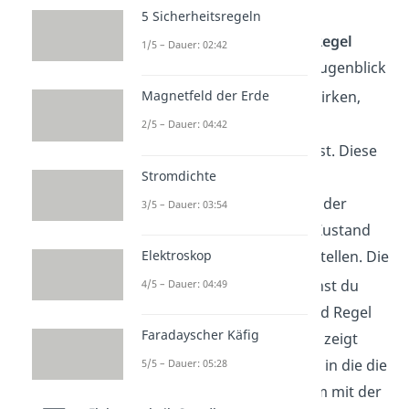
Stroms
.
5 Sicherheitsregeln
Aufgrund der
Lenzschen Regel
1/5 – Dauer: 02:42
muss genau im gleichen Augenblick
aber eine Gegenkraft
wirken,
Magnetfeld der Erde
welche entgegengesetzt
2/5 – Dauer: 04:42
zur
Ursache
, gerichtet ist. Diese
Stromdichte
Gegenkraft wird vom
Induktionsstrom
erzeugt, der
3/5 – Dauer: 03:54
sozusagen versucht, den Zustand
Elektroskop
vom Anfang wiederherzustellen. Die
Richtung der Kraft
kannst du
4/5 – Dauer: 04:49
wieder mit der Linken Hand Regel
Faradayscher Käfig
überprüfen. Dein Daumen zeigt
dieses mal in die Richtung, in die die
5/5 – Dauer: 05:28
Elektronen
fließen. Also, im mit der