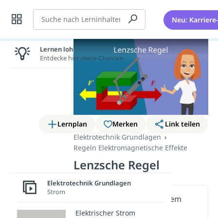
Suche
Neu: Karriere
Lernen lohnt sich!
Entdecke hier deine Chancen.
Lernplan
Merken
Link teilen
Elektrotechnik Grundlagen
Regeln Elektromagnetische Effekte
Lenzsche Regel
Elektrotechnik Grundlagen
Strom
Wichtige Inhalte in diesem
Video
Elektrischer Strom