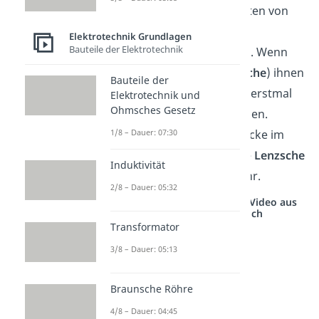
Lenz
auch mit dem Verhalten von
Jugendlichen (analog
Elektrotechnik Grundlagen
Bauteile der Elektrotechnik
Induktionsstrom
) merken. Wenn
deren Eltern (analog
Ursache
) ihnen
Bauteile der
etwas sagen, wollen diese erstmal
Elektrotechnik und
Ohmsches Gesetz
genau das Gegenteil machen.
1/8 – Dauer: 07:30
Behältst du diese Eselsbrücke im
Hinterkopf, vergisst du die
Lenzsche
Induktivität
Regel
garantiert nicht mehr.
2/8 – Dauer: 05:32
Studyflix vernetzt: Hier ein Video aus
einem anderen Bereich
Transformator
3/8 – Dauer: 05:13
Braunsche Röhre
4/8 – Dauer: 04:45