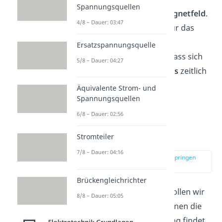
Spannungsquellen
Leiterschleife aus dem
Magnetfeld
.
4/8 – Dauer: 03:47
Eine andere Möglichkeit für das
Entstehen einer
Ersatzspannungsquelle
Induktionsspannung ist, dass sich
5/8 – Dauer: 04:27
die Stärke des
Magnetfelds
zeitlich
verändert.
Äquivalente Strom- und
Spannungsquellen
6/8 – Dauer: 02:56
Lenzsche Regel
Beispiele
Stromteiler
7/8 – Dauer: 04:16
zur Stelle im Video springen
(02:46)
Brückengleichrichter
Im Folgenden Abschnitt wollen wir
8/8 – Dauer: 05:05
auf einige Beispiele, bei denen die
Lenzsche Regel
Anwendung findet,