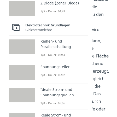
Z Diode (Zener Diode)
Flussdichte
und
für die
5/5 – Dauer: 04:49
Fläche
, welche senkrecht zu den
Feldlinien steht und vom
Elektrotechnik Grundlagen
Magnetfeld durchflossen wird.
Gleichstromlehre
ändert sich also immer dann,
Reihen- und
Parallelschaltung
wenn sich die
magnetische
1/8 – Dauer: 05:44
Flussdichte
und/oder die
Fläche
ändert. Dementsprechend
Spannungsteiler
wird
Induktionsspannung
erzeugt,
2/8 – Dauer: 06:02
wenn bei stationären, also gleich
bleibenden Magnetfeldern, die
Ideale Strom- und
senkrechte
Fläche
variiert. Das
Spannungsquellen
geschieht beispielsweise durch
3/8 – Dauer: 05:06
Rotation einer Leiterschleife oder
Reale Strom- und
durch Herausziehen einer