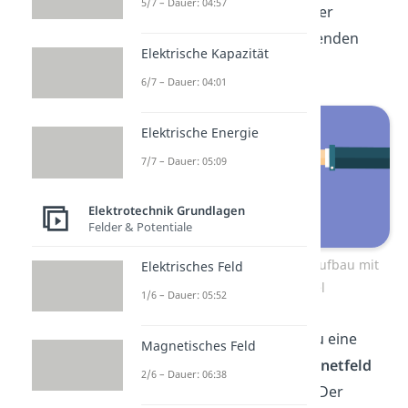
5/7 – Dauer: 04:57
Schau dir zur Herleitung der
Lenzschen Regel
den folgenden
Elektrische Kapazität
Versuchsaufbau an.
6/7 – Dauer: 04:01
Elektrische Energie
7/7 – Dauer: 05:09
Elektrotechnik Grundlagen
Felder & Potentiale
Lenzsche Regel – Versuchsaufbau mit
Elektrisches Feld
einer Leiterschaukel
1/6 – Dauer: 05:52
Für den Versuch hängst du eine
Magnetisches Feld
Leiterschaukel
in das
Magnetfeld
2/6 – Dauer: 06:38
eines Hufeisenmagneten. Der