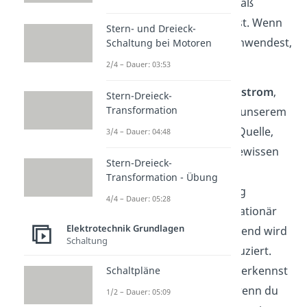
Induktionsspannung
gemäß
entstehen lässt. Wenn
Stern- und Dreieck-
du das
Lenzsche Gesetz
anwendest,
Schaltung bei Motoren
erkennnst du folgendes:
2/4 – Dauer: 03:53
Es entsteht ein
Induktionsstrom
,
Stern-Dreieck-
Transformation
der
gegen die Ursache,
in unserem
Fall gegen den Strom der Quelle,
3/4 – Dauer: 04:48
gerichtet ist. Nach einer gewissen
Stern-Dreieck-
Zeit jedoch, hat sich
Transformation - Übung
das
Magnetfeld
vollständig
4/4 – Dauer: 05:28
aufgebaut und kann als stationär
Elektrotechnik Grundlagen
betrachtet. Dementsprechend wird
Schaltung
auch kein Strom mehr induziert.
Genau diesen Sachverhalt erkennst
Schaltpläne
du auch am Oszilloskop, wenn du
1/2 – Dauer: 05:09