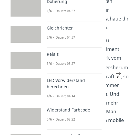
Lenzschen Regel
eingehalten
Dotierung
werden. Du hast Fragen zur
1/6 – Dauer: 04:27
Energieerhaltung
? Dann schaue dir
gerne unser Video dazu an.
Gleichrichter
2/6 – Dauer: 04:57
Zur Überprüfung kannst du
folgendes Gedankenexperiment
Relais
durchführen. Wäre die Kraft vom
3/6 – Dauer: 05:27
vorherigem Absatz
andersherum
gerichtet, also gleich der Kraft
, so
LED Vorwiderstand
würde die Leiterschaukel immer
berechnen
mehr beschleunigt werden. Und
4/6 – Dauer: 04:14
das, ohne dass von außen mehr
Widerstand Farbcode
Energie hinzugefügt wird. Man
5/6 – Dauer: 03:32
hätte somit ein Perpetuum mobile
geschaffen, was