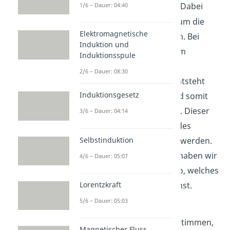
Hufeisenmagnet heraus“. Dabei
1/6 – Dauer: 04:40
benötigst du die Kraft
, um die
Elektromagnetische
Leiterschaukel zu bewegen. Bei
Induktion und
bewegten Teilchen in einem
Induktionsspule
Magnetfeld wirkt nun
2/6 – Dauer: 08:30
die
Lorentzkraft
und es entsteht
Induktionsgesetz
eine Ladungstrennung und somit
auch ein
Induktionsstrom
. Dieser
3/6 – Dauer: 04:14
kann am Nadelausschlag des
Selbstinduktion
Ampermeters beobachtet werden.
Zum Thema
Lorentzkraft
haben wir
4/6 – Dauer: 05:07
ebenfalls ein eigenes Video, welches
Lorentzkraft
du dir gerne ansehen kannst.
5/6 – Dauer: 05:03
Um die Richtung des
Induktionsstromes
zu bestimmen,
Magnetischer Fluss