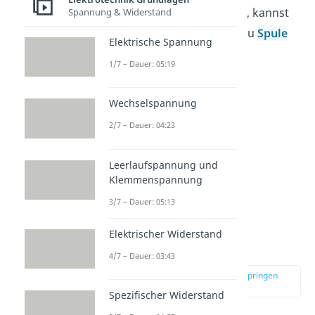
Induktionsstrom
entsteht, kannst
Spannung & Widerstand
du dir gerne unser Video zu
Spule
Elektrische Spannung
und Induktion
ansehen.
1/7 – Dauer: 05:19
Wechselspannung
2/7 – Dauer: 04:23
Leerlaufspannung und
Klemmenspannung
3/7 – Dauer: 05:13
Lenzsche Regel
Elektrischer Widerstand
Überlegung
4/7 – Dauer: 03:43
zur Stelle im Video springen
(00:25)
Spezifischer Widerstand