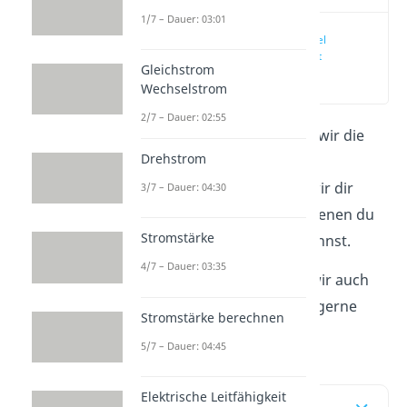
1/7 – Dauer: 03:01
Lenzsche Regel
einfach erklärt
Gleichstrom
(00:09)
Wechselstrom
2/7 – Dauer: 02:55
In diesem Artikel erklären wir die
Drehstrom
alles zur
Lenzschen
Regel
. Außerdem zeigen wir dir
3/7 – Dauer: 04:30
auch einige Beispiele, an denen du
Stromstärke
das
Lenzsche Gesetz
erkennst.
4/7 – Dauer: 03:35
Zu diesem Thema haben wir auch
ein
Video
, welches du dir gerne
Stromstärke berechnen
ansehen kannst.
5/7 – Dauer: 04:45
Elektrische Leitfähigkeit