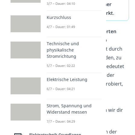
dass er der
Ursache seiner
3/7 – Dauer: 04:10
Entstehung entgegenwirkt
.
Kurzschluss
4/7 – Dauer: 01:49
Die in einem Leiter
induzierten
Ströme
sind also immer so
Technische und
gerichtet, dass sie die Kraft durch
physikalische
Stromrichtung
die sie hervorgerufen werden, zu
hemmen
versuchen. Das bedeutet
5/7 – Dauer: 02:22
einfach ausgedrückt, dass der
Elektrische Leistung
Induktionsstrom
immer probiert,
6/7 – Dauer: 04:21
den Zustand vom Anfang
beizubehalten. Wie das
Strom, Spannung und
bewerkstelligt wird, zeigen wir dir
Widerstand messen
im nächsten Kapitel.
7/7 – Dauer: 04:29
Falls du nicht weißt, warum der
Elektrotechnik Grundlagen