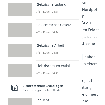
Hufeisenmagnet ist dabei so
Elektrische Ladung
positioniert, dass sich der Nordpol
3/6 – Dauer: 04:51
unten und der Südpol oben
befindet. Den Leiter schließt du
Coulombsches Gesetz
außerhalb des magnetischen Feldes
4/6 – Dauer: 04:32
an ein Strommessgerät an, also ist
im gesamten Stromkreis ist keine
Elektrische Arbeit
Quelle vorhanden. Zum
5/6 – Dauer: 04:08
Thema
magnetisches Feld
haben
wir alle wichtigen Aspekte in einem
Elektrisches Potential
weiteren Video erklärt.
6/6 – Dauer: 04:46
Beim Versuch bewegen wir jetzt die
Elektrotechnik Grundlagen
Leiterschaukel
in eine Richtung
Elektromagnetische Effekte
senkrecht zu den Magnetfeldlinien,
Influenz
also in unserem Fall „aus dem