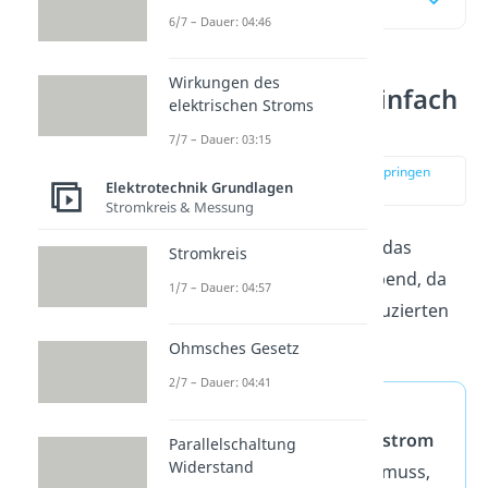
Inhaltsübersicht
6/7 – Dauer: 04:46
Wirkungen des
Lenzsche Regel einfach
elektrischen Stroms
erklärt
7/7 – Dauer: 03:15
zur Stelle im Video springen
Elektrotechnik Grundlagen
(00:09)
Stromkreis & Messung
Die
Lenzsche Regel
ist für das
Stromkreis
Induktionsgesetz
maßgebend, da
1/7 – Dauer: 04:57
diese die Richtung des induzierten
Stroms vorgibt.
Ohmsches Gesetz
2/7 – Dauer: 04:41
Sie besagt, dass der
entstehende
Induktionsstrom
Parallelschaltung
Widerstand
immer so gerichtet sein muss,