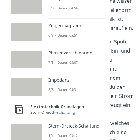
genaueres zu diesem Thema wissen
5/8 – Dauer: 04:56
möchtest. Da dieses Beispiel enorm
wichtig in der Elektrotechnik ist,
Zeigerdiagramm
gehen wir auch hier kurz darauf ein.
6/8 – Dauer: 05:51
Als erstes sehen wir uns die
Spule
im Gleichstromkreis
beim Ein- und
Phasenverschiebung
Ausschaltvorgang an. Dazu
7/8 – Dauer: 05:07
schaltest du eine
Spule
und
Spannungsquelle
mit einem
Impedanz
Schalter in Reihe. Schließt du den
8/8 – Dauer: 04:31
Schalter, so fließt plötzlich ein Strom
durch die
Spule
. Dieser erzeugt ein
Elektrotechnik Grundlagen
Stern-Dreieck-Schaltung
sich langsam
aufbauendes
Magnetfeld
, welches
Stern-Dreieck-Schaltung
durch
Selbstinduktion
auch eine
1/4 – Dauer: 03:12