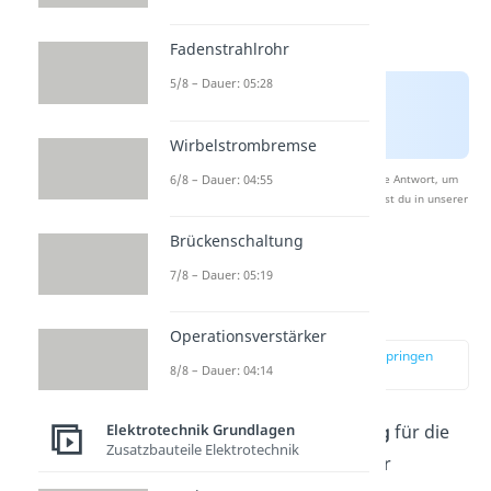
Fadenstrahlrohr
5/8 – Dauer: 05:28
Wirbelstrombremse
6/8 – Dauer: 04:55
Nach Beantwortung speichern wir deine Antwort, um
Studyflix zu verbessern. Mehr dazu erfährst du in unserer
Datenschutzerklärung
.
Brückenschaltung
7/8 – Dauer: 05:19
Energieerhaltung
Lenzsche Regel
Operationsverstärker
zur Stelle im Video springen
8/8 – Dauer: 04:14
(02:07)
Elektrotechnik Grundlagen
Auch die
Energieerhaltung
für die
Zusatzbauteile Elektrotechnik
Induktion kann nur mit der