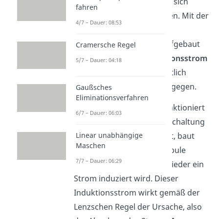
der Quelle wirkt und diese sich
fahren
somit gegenseitig aufheben. Mit der
4/7 – Dauer: 08:53
Zeit, nämlich bis sich das
Magnetfeld vollständig aufgebaut
Cramersche Regel
hat, lässt aber der
Induktionsstrom
5/7 – Dauer: 04:18
nach und steht dem eigentlich
Stromfluss nicht mehr entgegen.
Gaußsches
Eliminationsverfahren
Der
Ausschaltvorgang
funktioniert
6/7 – Dauer: 06:03
analog dazu. Obwohl die Schaltung
von der Quelle getrennt ist, baut
Linear unabhängige
Maschen
sich das Magnetfeld der Spule
7/7 – Dauer: 06:29
langsam ab, wobei auch wieder ein
Strom induziert wird. Dieser
Induktionsstrom wirkt gemäß der
Lenzschen Regel der Ursache, also