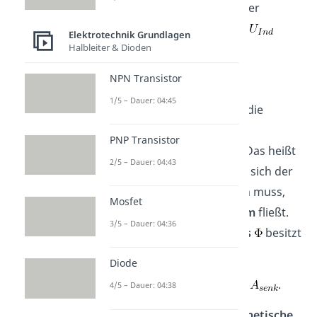
Induktionsstroms
ist immer
eine
Induktionsspannung
Elektrotechnik Grundlagen
.
Diese besitzt die Formel
Halbleiter & Dioden
NPN Transistor
.
1/5 – Dauer: 04:45
In der Formel steht
für die
zeitliche Ableitung des
PNP Transistor
magnetischen Flusses
. Das heißt
2/5 – Dauer: 04:43
einfach ausgedrückt, dass sich der
magnetische Fluss
ändern muss,
Mosfet
damit der
Induktionsstrom
fließt.
3/5 – Dauer: 04:36
Dieser
magnetischer Fluss
besitzt
die Formel
Diode
.
4/5 – Dauer: 04:38
Dabei steht
für die
magnetische