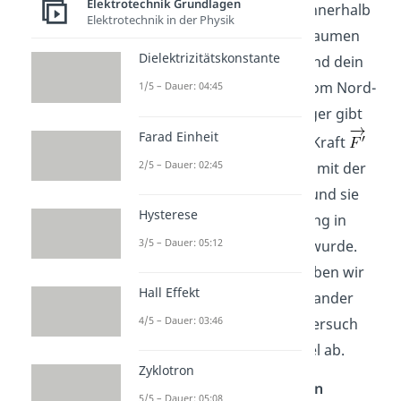
Elektrotechnik Grundlagen
Kraft
bewegten Leiter innerhalb
Elektrotechnik in der Physik
des Magnetes, zeigt der Daumen
Dielektrizitätskonstante
die Zeichenebene hinein und dein
Zeigefinger zeigt wieder vom Nord-
1/5 – Dauer: 04:45
zum Südpol. Der Mittelfinger gibt
Farad Einheit
dir dann die Richtung der Kraft
2/5 – Dauer: 02:45
an. Diese Richtung stimmt mit der
Lenzschen Regel
überein und sie
Hysterese
wirkt entgegen der Richtung in
3/5 – Dauer: 05:12
welche der Leiter bewegt wurde.
Zur Veranschaulichung haben wir
Hall Effekt
diese Überlegung nacheinander
4/5 – Dauer: 03:46
durchgeführt. Im realen Versuch
läuft dies aber alles parallel ab.
Zyklotron
Du kannst dir die
Regel von
5/5 – Dauer: 05:08