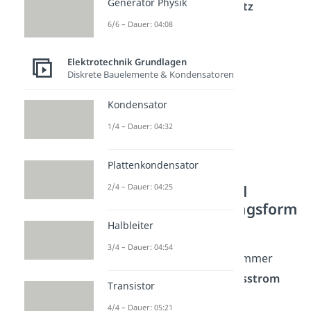
Generator Physik
dem
Energieerhaltungssatz
widerspricht.
6/6 – Dauer: 04:08
Elektrotechnik Grundlagen
Diskrete Bauelemente & Kondensatoren
Kondensator
1/4 – Dauer: 04:32
Plattenkondensator
2/4 – Dauer: 04:25
Lenzsche Regel und
Induktionsspannungsform
el
Halbleiter
3/4 – Dauer: 04:54
Die
Regel von Lenz
wirkt immer
dann, wenn ein
Induktionsstrom
Transistor
fließt. Der Ursprung eines
4/4 – Dauer: 05:21