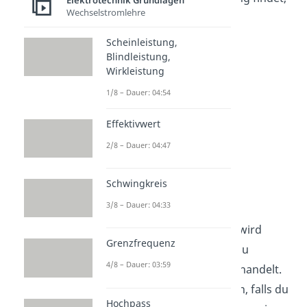
Elektrotechnik Grundlagen
Wechselstromlehre
genauer eingehen.
Scheinleistung,
Blindleistung,
Wirkleistung
1/8 – Dauer: 04:54
Effektivwert
2/8 – Dauer: 04:47
Induktivitäten im
Schwingkreis
Stromkreis
3/8 – Dauer: 04:33
Eine
Spule im Stromkreis
wird
Grenzfrequenz
bereits in unserem Video zu
4/8 – Dauer: 03:59
Induktivität und Spule
behandelt.
Schaue es dir unbedingt an, falls du
Hochpass