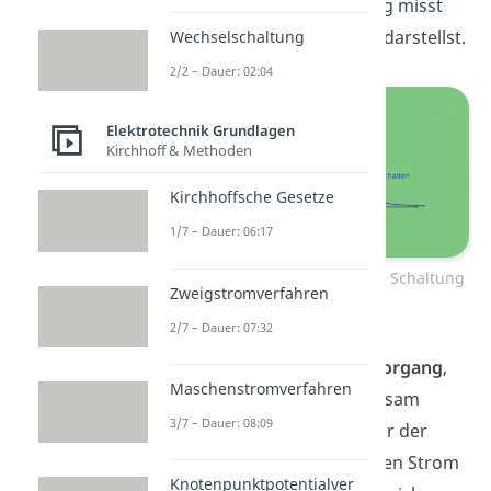
den Strom in der Schaltung misst
und grafisch über die Zeit darstellst.
Wechselschaltung
2/2 – Dauer: 02:04
Elektrotechnik Grundlagen
Kirchhoff & Methoden
Kirchhoffsche Gesetze
1/7 – Dauer: 06:17
Messung des Stroms in einer Schaltung
Zweigstromverfahren
– Graphik
2/7 – Dauer: 07:32
Du siehst beim
Einschaltvorgang
,
Maschenstromverfahren
dass sich der Strom
langsam
3/7 – Dauer: 08:09
aufbaut. Das ist so weil hier der
Induktionsstrom
gegen den Strom
Knotenpunktpotentialver