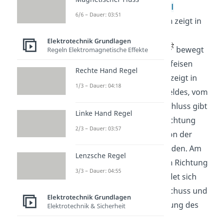
findet die
linke Hand Regel
6/6 – Dauer: 03:51
Anwendung. Dein Daumen zeigt in
die Richtung, in welche die
Elektrotechnik Grundlagen
Elektronen
mit der Kraft
bewegt
Regeln Elektromagnetische Effekte
werden, also „aus dem Hufeisen
Rechte Hand Regel
heraus“. Dein Zeigefinger zeigt in
1/3 – Dauer: 04:18
die Richtung des Magnetfeldes, vom
Nord- zum Südpol. Zum Schluss gibt
Linke Hand Regel
dir dein Mittelfinger die Richtung
2/3 – Dauer: 03:57
an, in die die Elektronen von der
Lorentzkraft
gezogen werden. Am
Lenzsche Regel
Ende des Leiters, in dessen Richtung
3/3 – Dauer: 04:55
dein Mittelfinger zeigt, bildet sich
dann ein Elektronenüberschuss und
Elektrotechnik Grundlagen
somit ergibt sich die Richtung des
Elektrotechnik & Sicherheit