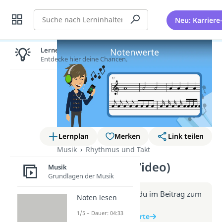
Suche
Neu: Karriere
Lernen lohnt sich!
Entdecke hier deine Chancen.
Lernplan
Merken
Link teilen
Musik
Rhythmus und Takt
Notenwerte (Video)
Musik
Grundlagen der Musik
Weitere Infos erhältst du im Beitrag zum
Noten lesen
Video
1/5 – Dauer: 04:33
zum Beitrag: Notenwerte