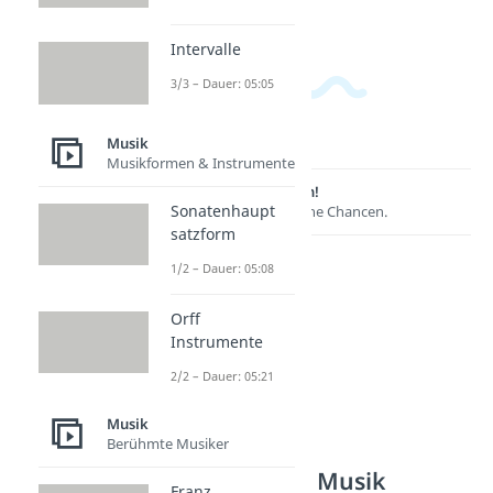
Intervalle
3/3 – Dauer: 05:05
Musik
Musikformen & Instrumente
Lernen lohnt sich!
Sonatenhaupt
Entdecke hier deine Chancen.
satzform
1/2 – Dauer: 05:08
Orff
Instrumente
2/2 – Dauer: 05:21
Musik
Berühmte Musiker
Weitere Inhalte: Musik
Franz