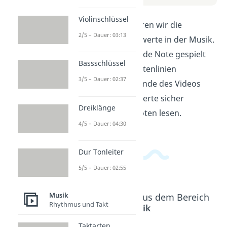
Violinschlüssel
In diesem Video erklären wir die
2/5 – Dauer: 03:13
verschiedenen Notenwerte in der Musik.
Du lernst, wie lange jede Note gespielt
Bassschlüssel
wird und wie sie in Notenlinien
3/5 – Dauer: 02:37
dargestellt wird. Am Ende des Videos
kannst du die Notenwerte sicher
Dreiklänge
unterscheiden und Noten lesen.
4/5 – Dauer: 04:30
Dur Tonleiter
5/5 – Dauer: 02:55
Musik
Beliebte Inhalte aus dem Bereich
Rhythmus und Takt
Musik
Taktarten