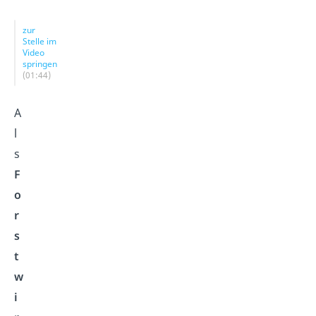
zur
Stelle im
Video
springen
(01:44)
A
l
s
F
o
r
s
t
w
i