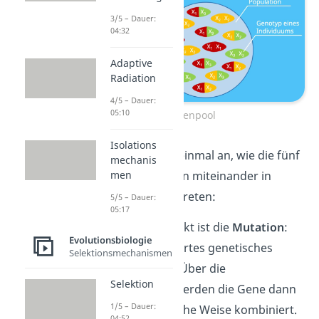
3/5 – Dauer:
04:32
Adaptive
Radiation
4/5 – Dauer:
05:10
Genpool
Isolations
Schauen wir uns einmal an, wie die fünf
mechanis
men
Evolutionsfaktoren miteinander in
Wechselwirkung treten:
5/5 – Dauer:
05:17
Der Ausgangspunkt ist die
Mutation
:
Evolutionsbiologie
Sie liefert verändertes genetisches
Selektionsmechanismen
Material (
Gene
). Über die
Selektion
Rekombination
werden die Gene dann
1/5 – Dauer:
auf unterschiedliche Weise kombiniert.
04:52