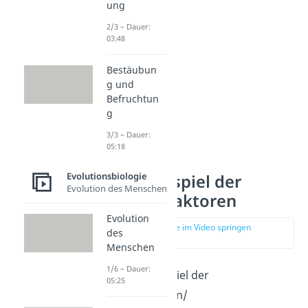
ung
2/3 – Dauer:
03:48
Bestäubun
g und
Befruchtun
g
3/3 – Dauer:
05:18
Evolutionsbiologie
Zusammenspiel der
Evolution des Menschen
Evolutionsfaktoren
Evolution
zur Stelle im Video springen
des
(00:46)
Menschen
1/6 – Dauer:
Das Zusammenspiel der
05:25
Evolutionsfaktoren/