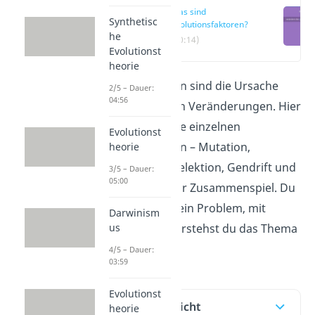
Was sind
Synthetisc
Evolutionsfaktoren?
he
(00:14)
Evolutionst
heorie
Evolutionsfaktoren sind die Ursache
2/5 – Dauer:
04:56
aller evolutionären Veränderungen. Hier
erklären wir dir die einzelnen
Evolutionst
Evolutionsfaktoren – Mutation,
heorie
Rekombination, Selektion, Gendrift und
3/5 – Dauer:
05:00
Isolation — und ihr Zusammenspiel. Du
hast keine Zeit? Kein Problem, mit
Darwinism
unserem
Video
verstehst du das Thema
us
in 5 Minuten!
4/5 – Dauer:
03:59
Evolutionst
Inhaltsübersicht
heorie