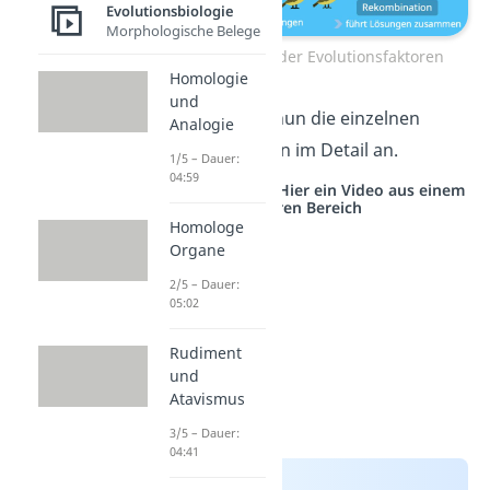
Evolutionsbiologie
Morphologische Belege
Zusammenspiel der Evolutionsfaktoren
Homologie
und
Schauen wir uns nun die einzelnen
Analogie
Evolutionsfaktoren im Detail an.
1/5 – Dauer:
04:59
Studyflix vernetzt: Hier ein Video aus einem
anderen Bereich
Homologe
Organe
2/5 – Dauer:
05:02
Rudiment
und
Atavismus
3/5 – Dauer:
04:41