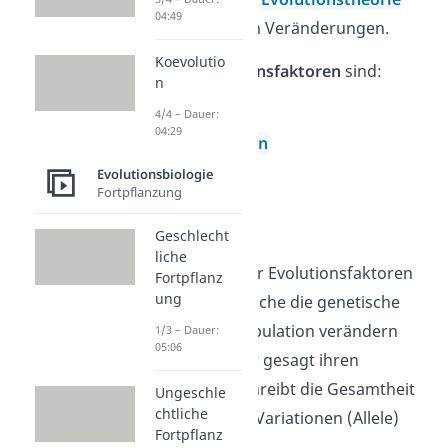
04:49
alle evolutionären Veränderungen.
Koevolutio
Wichtige
Evolutionsfaktoren
sind:
n
Mutation
4/4 – Dauer:
04:29
Rekombination
Selektion
Evolutionsbiologie
Fortpflanzung
Gendrift
Isolation
Geschlecht
liche
Du verstehst unter Evolutionsfaktoren
Fortpflanz
ung
also Prozesse, welche die genetische
Struktur einer Population verändern
1/3 – Dauer:
05:06
können – genauer gesagt ihren
Genpool
. Er beschreibt die Gesamtheit
Ungeschle
chtliche
aller genetischen Variationen (Allele)
Fortpflanz
einer Population.