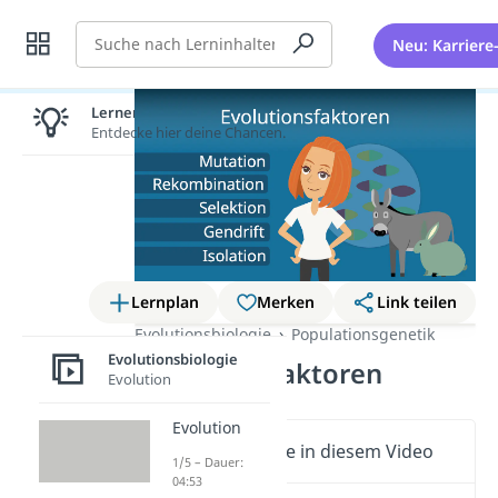
Suche
Neu: Karriere
Lernen lohnt sich!
Entdecke hier deine Chancen.
Lernplan
Merken
Link teilen
Evolutionsbiologie
Populationsgenetik
Evolutionsbiologie
Evolutionsfaktoren
Evolution
Evolution
Wichtige Inhalte in diesem Video
1/5 – Dauer:
04:53