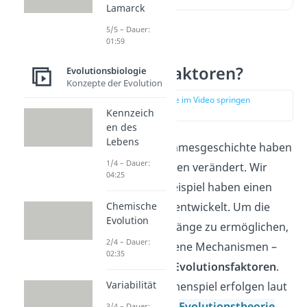
Lamarck
5/5 – Dauer:
01:59
Was sind
Evolutionsfaktoren?
Evolutionsbiologie
Konzepte der Evolution
zur Stelle im Video springen
(00:14)
Kennzeich
en des
Lebens
Im Laufe der Stammesgeschichte haben
1/4 – Dauer:
sich die Organismen verändert. Wir
04:25
Menschen zum Beispiel haben einen
aufrechten Gang entwickelt. Um die
Chemische
Evolution
Entwicklungsvorgänge zu ermöglichen,
2/4 – Dauer:
greifen verschiedene Mechanismen –
02:35
die sogenannten
Evolutionsfaktoren
.
Variabilität
Durch ihr Zusammenspiel erfolgen laut
der synthetischen
Evolutionstheorie
3/4 – Dauer: