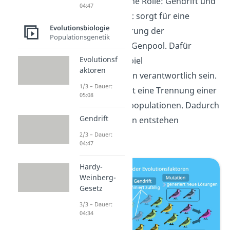
bei der Auslese eine Rolle: Gendrift und
04:47
Isolation.
Gendrift
sorgt für eine
Evolutionsbiologie
zufällige Veränderung der
Populationsgenetik
Allelhäufigkeit im Genpool. Dafür
Evolutionsf
können zum Beispiel
aktoren
Naturkatastrophen verantwortlich sein.
1/3 – Dauer:
Isolation
bedeutet eine Trennung einer
05:08
Population in Teilpopulationen. Dadurch
Gendrift
können neue Arten entstehen
(Artbildung).
2/3 – Dauer:
04:47
Hardy-
Weinberg-
Gesetz
3/3 – Dauer:
04:34