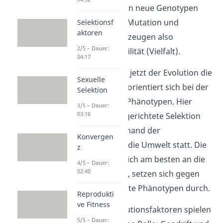
Dadurch entstehen neue Genotypen
und Phänotypen. Mutation und
Selektionsf
aktoren
Rekombination erzeugen also
2/5 – Dauer:
genetische Variabilität (Vielfalt).
04:17
Die
Selektion
gibt jetzt der Evolution die
Sexuelle
Richtung vor und orientiert sich bei der
Selektion
„Auslese“ an den Phänotypen. Hier
3/5 – Dauer:
03:16
findet quasi eine gerichtete Selektion
(„Sortierung“) anhand der
Konvergen
Angepasstheit an die Umwelt statt. Die
z
Phänotypen, die sich am besten an die
4/5 – Dauer:
02:40
Umwelt anpassen, setzen sich gegen
nicht so angepasste Phänotypen durch.
Reprodukti
ve Fitness
Zwei weitere Evolutionsfaktoren spielen
5/5 – Dauer: