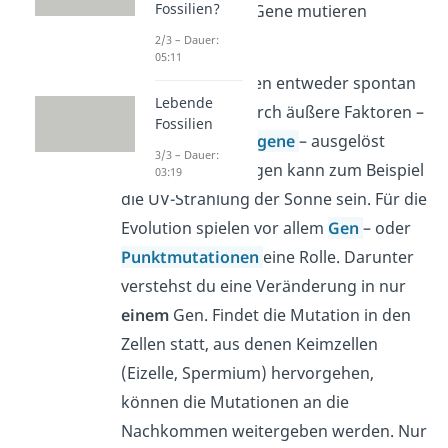
Fossilien?
wann bestimmte Gene mutieren
werden.
2/3 – Dauer:
05:11
Mutationen können entweder spontan
Lebende
auftreten oder durch äußere Faktoren –
Fossilien
sogenannte
Mutagene
– ausgelöst
3/3 – Dauer:
werden. Ein Mutagen kann zum Beispiel
03:19
die UV-Strahlung der Sonne sein. Für die
Evolution spielen vor allem
Gen
– oder
Punktmutationen
eine Rolle. Darunter
verstehst du eine Veränderung in nur
einem
Gen. Findet die Mutation in den
Zellen statt, aus denen Keimzellen
(Eizelle, Spermium) hervorgehen,
können die Mutationen an die
Nachkommen weitergeben werden. Nur