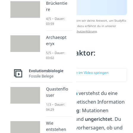
Brückentie
re
4/5 – Dauer:
Nach Beantwortung speichern wir deine Antwort, um Studyflix
03:59
zu verbessern. Mehr dazu erfährst du in unserer
Datenschutzerklärung
.
Archaeopt
eryx
Evolutionsfaktor:
5/5 – Dauer:
03:02
Mutation
Evolutionsbiologie
zur Stelle im Video springen
Fossile Belege
(01:40)
Quastenflo
Unter
Mutationen
verstehst du eine
sser
Änderung der genetischen Information
1/3 – Dauer:
04:29
einer Zelle.
Wichtig
: Mutationen
erfolgen
zufällig
und
ungerichtet
. Du
Wie
kannst also nicht vorhersagen, ob und
entstehen