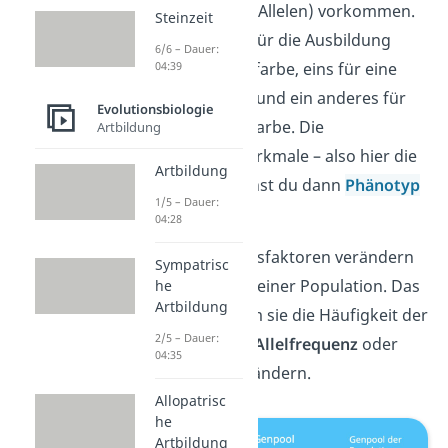
Zustandsformen (Allelen) vorkommen.
Steinzeit
So sorgt ein Allel für die Ausbildung
6/6 – Dauer:
04:39
einer
roten
Federfarbe, eins für eine
gelbe
Federfarbe und ein anderes für
Evolutionsbiologie
eine
grüne
Federfarbe. Die
Artbildung
ausgeprägten Merkmale – also hier die
Artbildung
Federfarbe – nennst du dann
Phänotyp
1/5 – Dauer:
.
04:28
Die fünf Evolutionsfaktoren verändern
Sympatrisc
nun den Genpool einer Population. Das
he
Artbildung
machen sie, indem sie die Häufigkeit der
2/5 – Dauer:
einzelnen Allele –
Allelfrequenz
oder
04:35
Allelhäufigkeit
– ändern.
Allopatrisc
he
Artbildung