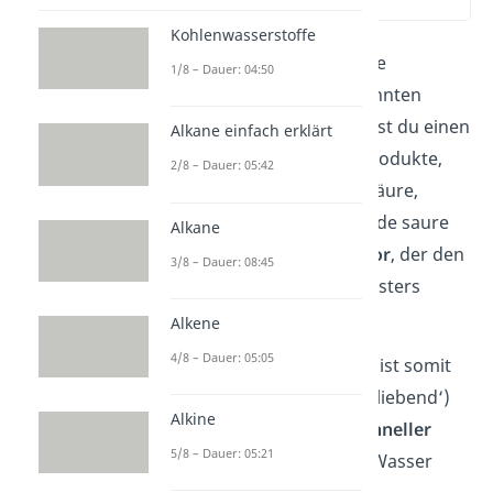
(01:14)
Kohlenwasserstoffe
Die
saure Hydrolyse
ist die
1/8 – Dauer: 04:50
Rückreaktion der sogenannten
Veresterung
. Damit kannst du einen
Alkane einfach erklärt
Ester in seine Ausgangsprodukte,
2/8 – Dauer: 05:42
also Alkohol und Carbonsäure,
aufspalten. Das umgebende saure
Alkane
Milieu dient als
Katalysator
, der den
3/8 – Dauer: 08:45
Carbonyl-Sauerstoff des Esters
protoniert.
Alkene
4/8 – Dauer: 05:05
Der Carbonyl-Kohlenstoff ist somit
elektrophiler (‚elektronenliebend‘)
Alkine
und die Reaktion kann
schneller
5/8 – Dauer: 05:21
ablaufen. Wenn du dann Wasser
hinzufügst, reagiert der