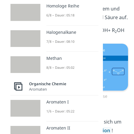
Homologe Reihe
protonierte Ester mit diesem und
6/8 – Dauer: 05:18
spaltet sich in Alkohol und Säure auf.
R
COOR
+ H
O
⇄
R
COOH+ R
OH
1
2
2
1
2
Halogenalkane
7/8 – Dauer: 08:10
Methan
8/8 – Dauer: 05:02
Organische Chemie
Aromaten
Saure Esterhydrolyse
Aromaten I
1/6 – Dauer: 05:22
Beachte:
Bei der sauren
Esterhydrolyse handelt es sich um
Aromaten II
eine
Gleichgewichtsreaktion
!