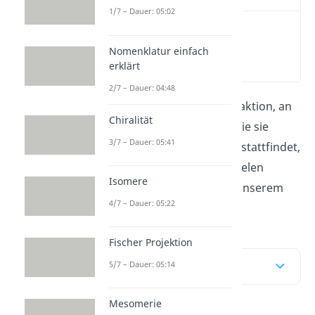
1/7 – Dauer: 05:02
Was ist eine
Hydrolyse?
Nomenklatur einfach
(00:14)
erklärt
2/7 – Dauer: 04:48
Eine Hydrolyse ist eine Reaktion, an
Chiralität
der Wasser beteiligt ist. Wie sie
3/7 – Dauer: 05:41
genau abläuft und wo sie stattfindet,
erklären wir dir hier mit vielen
Isomere
Beispielen oder direkt in unserem
4/7 – Dauer: 05:22
Video
!
Fischer Projektion
Inhaltsübersicht
5/7 – Dauer: 05:14
Mesomerie