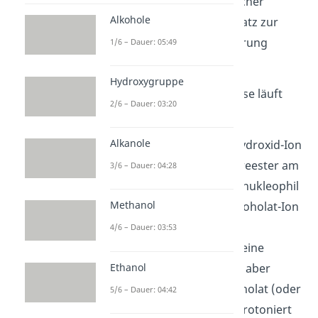
Esters in wässriger, basischer
Alkohole
Lösung. Sie ist im Gegensatz zur
Rückreaktion der Veresterung
1/6 – Dauer: 05:49
irreversibel.
Hydroxygruppe
Die basische Esterhydrolyse läuft
2/6 – Dauer: 03:20
folgendermaßen ab:
Alkanole
Zunächst greift das Hydroxid-Ion
–
(OH
) den Carbonsäureester am
3/6 – Dauer: 04:28
Carbonyl-Kohlenstoff nukleophil
Methanol
an. Dabei wird das Alkoholat-Ion
–
(R
O
) abgespalten.
4/6 – Dauer: 03:53
2
Außerdem bildet sich eine
Ethanol
Carbonsäure. Sie wird aber
sofort durch das Alkoholat (oder
5/6 – Dauer: 04:42
–
Hydroxidion OH
) deprotoniert