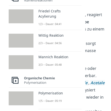
Namensreaktionen
Gibst du Wasser zur
Friedel Crafts
Reaktionsmischung hinzu, reagiert
Acylierung
es mit der
Isocyanatgruppe
1/3 – Dauer: 04:41
(N=C=O) des Polyurethans zu einem
Wittig Reaktion
Amin. Dabei spaltet sich
Kohlenstoffdioxid ab. Das sorgt
2/3 – Dauer: 04:56
dafür, dass die Reaktionsmasse
Mannich Reaktion
aufschäumt.
3/3 – Dauer: 05:48
Aber nicht nur Kunststoffe oder
Kunstharze sind hydrolysierbar.
Organische Chemie
Auch verschiedene
Peptide
,
Acetale
Polymerisation
und
Ketale
können hydrolysiert
Polymerisation
werden. Dabei werden sie wieder in
1/5 – Dauer: 05:19
ihre Ausgangsstoffe (z.B.