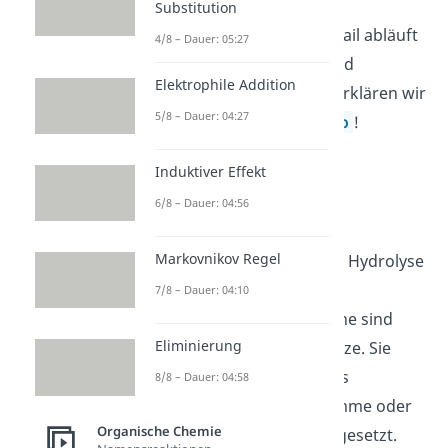
Substitution
Wie die Verseifung im Detail abläuft
4/8 – Dauer: 05:27
und wie dadurch Kern- und
Elektrophile Addition
Schmierseife entstehen, erklären wir
5/8 – Dauer: 04:27
dir in unserem extra
Video
!
Induktiver Effekt
Hydrolyse von
6/8 – Dauer: 04:56
Polyurethan
Markovnikov Regel
Ein weiteres Beispiel einer Hydrolyse
ist die Schaumbildung bei
7/8 – Dauer: 04:10
Polyurethan
. Polyurethane sind
Eliminierung
Kunststoffe und Kunstharze. Sie
werden unter anderem als
8/8 – Dauer: 04:58
Schaumstoffe für Schwämme oder
Organische Chemie
zur Wärmedämmung eingesetzt.