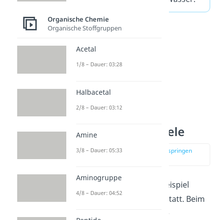
Organische Chemie
Organische Stoffgruppen
Acetal
1/8 – Dauer: 03:28
Halbacetal
2/8 – Dauer: 03:12
Hydrolyse Beispiele
Amine
3/8 – Dauer: 05:33
zur Stelle im Video springen
(00:43)
Aminogruppe
Hydrolysen finden zum Beispiel
4/8 – Dauer: 04:52
häufig in deinem Körper statt. Beim
Stoffwechsel werden viele