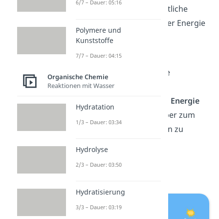
6/7 – Dauer: 05:16
bedeutet, dass es für sämtliche
Vorgänge in deinem Körper Energie
Polymere und
zur Verfügung stellt.
Kunststoffe
7/7 – Dauer: 04:15
Das funktioniert, indem
hydrolytische Enzyme eine
Organische Chemie
Reaktionen mit Wasser
Phosphatgruppe vom
ATP
abspalten. Dabei wird
Energie
Hydratation
frei.
Sie braucht dein Körper zum
1/3 – Dauer: 03:34
Beispiel, um deine Muskeln zu
bewegen oder für
Hydrolyse
Transportvorgänge durch
2/3 – Dauer: 03:50
Biomembranen.
Hydratisierung
3/3 – Dauer: 03:19