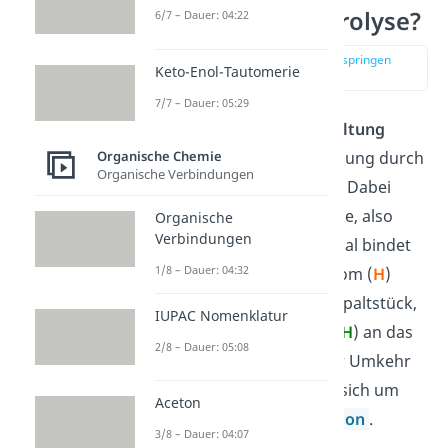
Was ist eine Hydrolyse?
6/7 – Dauer: 04:22
zur Stelle im Video springen
Keto-Enol-Tautomerie
(00:14)
7/7 – Dauer: 05:29
Eine
Hydrolyse
ist die
Spaltung
einer chemischen Verbindung durch
Organische Chemie
Organische Verbindungen
eine Reaktion mit Wasser. Dabei
entstehen zwei Spaltstücke, also
Organische
Verbindungen
zwei neue Moleküle. Formal bindet
1/8 – Dauer: 04:32
hierbei ein Wasserstoffatom (
H
)
vom Wasser an das eine Spaltstück,
IUPAC Nomenklatur
der verbleibende Rest (-
OH
) an das
2/8 – Dauer: 05:08
andere Spaltstück. Bei der Umkehr
der Hydrolyse handelt es sich um
Aceton
eine
Kondensationsreaktion
.
3/8 – Dauer: 04:07