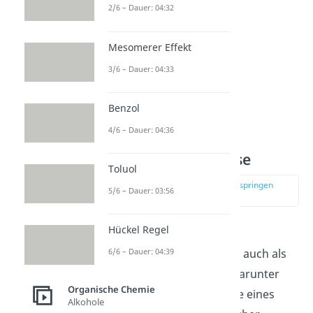
2/6 – Dauer: 04:32
Mesomerer Effekt
3/6 – Dauer: 04:33
Benzol
4/6 – Dauer: 04:36
Alkalische Hydrolyse
Toluol
zur Stelle im Video springen
5/6 – Dauer: 03:56
(01:44)
Hückel Regel
Die
alkalische
6/6 – Dauer: 04:39
Esterhydrolyse
kannst du auch als
Verseifung
bezeichnen. Darunter
Organische Chemie
verstehst du die Hydrolyse eines
Alkohole