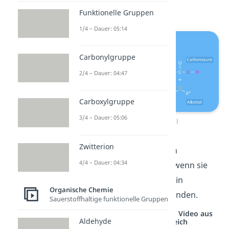
(Verseifung) ab.
Funktionelle Gruppen
1/4 – Dauer: 05:14
Carbonylgruppe
2/4 – Dauer: 04:47
Carboxylgruppe
3/4 – Dauer: 05:06
Hydrolyse Beispiel
Zwitterion
Merke:
In der Regel laufen
4/4 – Dauer: 04:34
Hydrolysen
schneller
ab, wenn sie
entweder in saurem oder in
Organische Chemie
basischem Medium stattfinden.
Sauerstoffhaltige funktionelle Gruppen
Studyflix vernetzt: Hier ein Video aus
Aldehyde
einem anderen Bereich