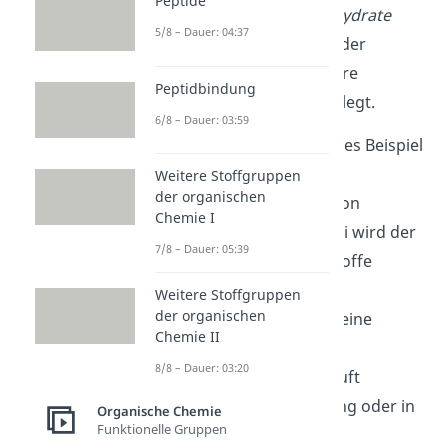
Peptide
Biomoleküle
wie
Kohlenhydrate
5/8 – Dauer: 04:37
oder
Proteine
, die du mit der
Nahrung aufnimmst, in ihre
Peptidbindung
kleinsten Bestandteile zerlegt.
6/8 – Dauer: 03:59
Ein weiteres sehr bekanntes Beispiel
für eine Hydrolyse ist die
Weitere Stoffgruppen
der organischen
hydrolytische Spaltung
von
Chemie I
Carbonsäureestern
. Dabei wird der
7/8 – Dauer: 05:39
Ester in seine Ausgangsstoffe
Carbonsäure und Alkohol
Weitere Stoffgruppen
der organischen
aufgespalten. Hier findet eine
Chemie II
sogenannte
nucleophile
8/8 – Dauer: 03:20
Substitution
statt. Das läuft
entweder im saurer Lösung oder in
Organische Chemie
Funktionelle Gruppen
einem alkalischen Milieu