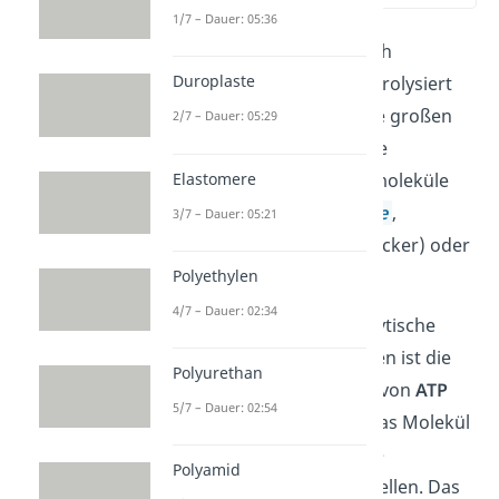
1/7 – Dauer: 05:36
Biomoleküle können durch
Duroplaste
verschiedene Enzyme hydrolysiert
werden. Dabei werden die großen
2/7 – Dauer: 05:29
Moleküle in ihre Bausteine
Elastomere
(
Monomere
) zerlegt. Biomoleküle
sind zum Beispiel
Proteine
,
3/7 – Dauer: 05:21
Disaccharide
(Zweifachzucker) oder
Polyethylen
Fette
.
4/7 – Dauer: 02:34
Eine sehr wichtige hydrolytische
Reaktion für uns Menschen ist die
Polyurethan
enzymatische Hydrolyse
von
ATP
5/7 – Dauer: 02:54
(Adenosintriphosphat). Das Molekül
ist nämlich der universelle
Polyamid
Energieträger in deinen Zellen. Das