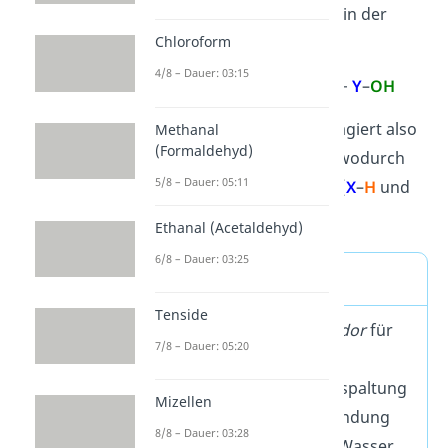
Eine Hydrolyse kannst du in der
Chemie so formulieren:
Chloroform
4/8 – Dauer: 03:15
X
–
Y
+
H
–
OH
X
–
H
+
Y
–
OH
Deine Verbindung
X
–
Y
reagiert also
Methanal
(Formaldehyd)
mit Wasser (
H
–
OH
;
H
O) wodurch
2
5/8 – Dauer: 05:11
zwei neue Verbindungen (
X
–
H
und
Y
–
OH
) entstehen.
Ethanal (Acetaldehyd)
6/8 – Dauer: 03:25
Hydrolyse Definition
Tenside
Die Hydrolyse (altgr.
hydor
für
7/8 – Dauer: 05:20
„Wasser“ und
lysis
für
„Auflösung“) ist die Aufspaltung
Mizellen
einer chemischen Verbindung
8/8 – Dauer: 03:28
durch die Reaktion mit Wasser.