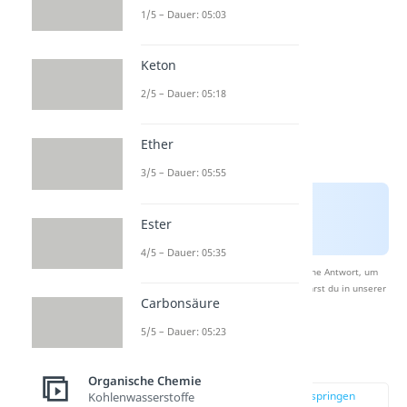
1/5 – Dauer: 05:03
Keton
2/5 – Dauer: 05:18
Ether
3/5 – Dauer: 05:55
Ester
4/5 – Dauer: 05:35
Nach Beantwortung speichern wir deine Antwort, um
Studyflix zu verbessern. Mehr dazu erfährst du in unserer
Carbonsäure
Datenschutzerklärung
.
5/5 – Dauer: 05:23
Saure Hydrolyse
Organische Chemie
zur Stelle im Video springen
Kohlenwasserstoffe