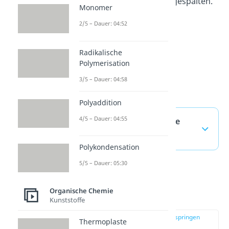
Aminosäuren, Aldehyde) gespalten.
Monomer
2/5 – Dauer: 04:52
Radikalische
Polymerisation
3/5 – Dauer: 04:58
Polyaddition
4/5 – Dauer: 04:55
Hydrolyse — häufigste
Fragen
(ausklappen)
Polykondensation
5/5 – Dauer: 05:30
Hydrolyse von
Organische Chemie
Biomolekülen
Kunststoffe
zur Stelle im Video springen
Thermoplaste
(03:00)