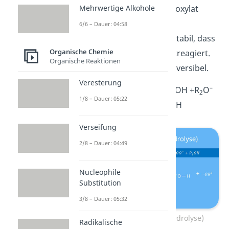
Mehrwertige Alkohole
— und zwar zum Carboxylat
–
(R
COO
).
6/6 – Dauer: 04:58
1
Das Carboxylat ist so stabil, dass
Organische Chemie
es nicht wieder zurückreagiert.
Organische Reaktionen
Der Schritt ist also irreversibel.
Veresterung
–
–
R
COOR
+ OH
⇄
R
COOH +
R
O
1
2
1
2
1/8 – Dauer: 05:22
–
→
R
COO
+ R
OH
1
2
Verseifung
2/8 – Dauer: 04:49
Nucleophile
Substitution
3/8 – Dauer: 05:32
Verseifung (alkalische Hydrolyse)
Radikalische