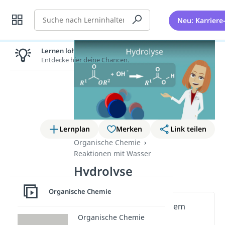
Suche
Neu: Karriere
Lernen lohnt sich!
Entdecke hier deine Chancen.
Lernplan
Merken
Link teilen
Organische Chemie
Reaktionen mit Wasser
Hydrolyse
Organische Chemie
Wichtige Inhalte in diesem
Organische Chemie
Video