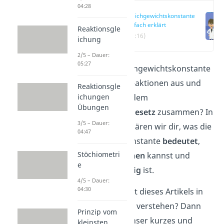
04:28
Gleichgewichtskonstante
einfach erklärt
Reaktionsgle
(00:16)
ichung
2/5 – Dauer:
05:27
Was sagt die Gleichgewichtskonstante
bei chemischen Reaktionen aus und
Reaktionsgle
ichungen
wie hängt sie mit dem
Übungen
Massenwirkungsgesetz
zusammen? In
3/5 – Dauer:
diesem Artikel erklären wir dir, was die
04:47
Gleichgewichtskonstante
bedeutet
,
Stöchiometri
wie du sie
berechnen
kannst und
e
wovon sie
abhängig
ist.
4/5 – Dauer:
04:30
Du willst den Inhalt dieses Artikels in
Form eines
Videos
verstehen? Dann
Prinzip vom
schau dir gerne unser kurzes und
kleinsten