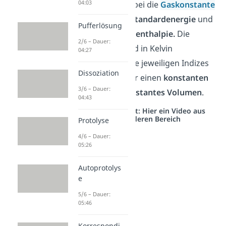
04:03
bezeichnet hierbei die
Gaskonstante
,
die
innere Standardenergie
und
Pufferlösung
die
Standardenthalpie.
Die
2/6 – Dauer:
Temperatur
wird in Kelvin
04:27
angegeben und die jeweiligen Indizes
Dissoziation
und
stehen für einen
konstanten
3/6 – Dauer:
Druck
und ein
konstantes Volumen
.
04:43
Studyflix vernetzt: Hier ein Video aus
einem anderen Bereich
Protolyse
4/6 – Dauer:
05:26
Autoprotolys
e
5/6 – Dauer:
05:46
Korrespondi