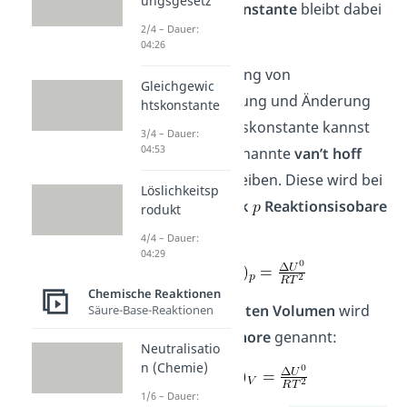
ungsgesetz
Gleichgewichtskonstante
bleibt dabei
2/4 – Dauer:
jedoch
gleich
.
04:26
Den Zusammenhang von
Gleichgewic
Temperaturänderung und Änderung
htskonstante
der Gleichgewichtskonstante kannst
3/4 – Dauer:
04:53
du durch die sogenannte
van’t hoff
Gleichung
beschreiben. Diese wird bei
Löslichkeitsp
konstantem Druck
Reaktionsisobare
rodukt
genannt:
4/4 – Dauer:
04:29
Chemische Reaktionen
Bei einem
konstanten Volumen
wird
Säure-Base-Reaktionen
sie
Reaktionsisochore
genannt:
Neutralisatio
n (Chemie)
1/6 – Dauer: