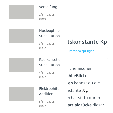
Verseifung
2/8 – Dauer:
04:49
Nucleophile
Substitution
Gleichgewichtskonstante Kp
3/8 – Dauer:
05:32
zur Stelle im Video springen
(02:11)
Radikalische
Substitution
Bei Vorliegen einer chemischen
4/8 – Dauer:
Reaktion mit
ausschließlich
05:27
gasförmigen Stoffen
kannst du die
Elektrophile
Gleichgewichtskonstante
Addition
berechnen. Diese erhältst du durch
5/8 – Dauer:
Betrachtung der
Partialdrücke
dieser
04:27
Stoffe.