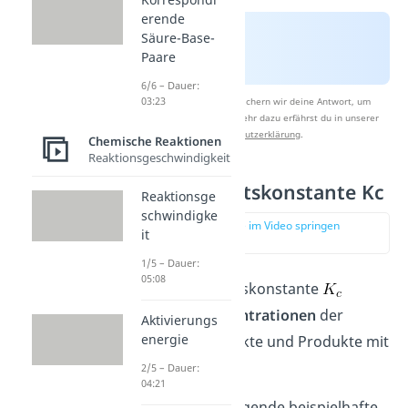
erende
Säure-Base-
Paare
6/6 – Dauer:
03:23
Nach Beantwortung speichern wir deine Antwort, um
Studyflix zu verbessern. Mehr dazu erfährst du in unserer
Datenschutzerklärung
.
Chemische Reaktionen
Reaktionsgeschwindigkeit
Gleichgewichtskonstante Kc
Reaktionsge
schwindigke
zur Stelle im Video springen
it
(01:36)
1/5 – Dauer:
05:08
Die Gleichgewichtskonstante
bezieht die
Konzentrationen
der
Aktivierungs
energie
reagierenden Edukte und Produkte mit
ein.
2/5 – Dauer:
04:21
Betrachten wir folgende beispielhafte