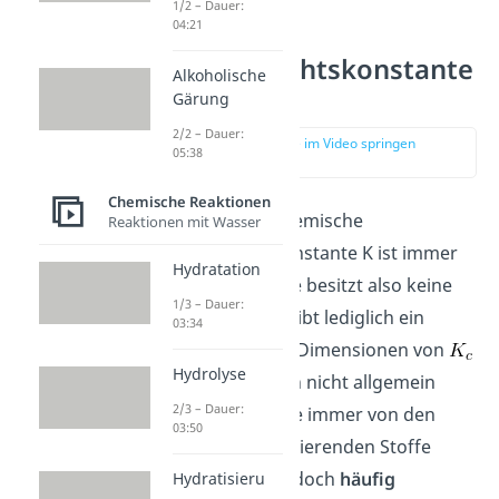
1/2 – Dauer:
04:21
Gleichgewichtskonstante
Alkoholische
Einheit
Gärung
2/2 – Dauer:
zur Stelle im Video springen
05:38
(02:42)
Chemische Reaktionen
Die allgemeine chemische
Reaktionen mit Wasser
Gleichgewichtskonstante K ist immer
Hydratation
dimensionslos,
sie besitzt also keine
1/3 – Dauer:
Einheit, sondern gibt lediglich ein
03:34
Verhältnis an. Die Dimensionen von
Hydrolyse
und
lassen sich nicht allgemein
2/3 – Dauer:
formulieren, da sie immer von den
03:50
Einheiten der reagierenden Stoffe
abhängen. Eine jedoch
häufig
Hydratisieru