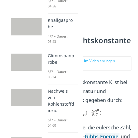
3/7 – Dauer:
04:56
Knallgaspro
be
4/7 – Dauer:
Gleichgewichtskonstante
03:43
K
Glimmspanp
zur Stelle im Video springen
robe
(00:42)
5/7 – Dauer:
03:34
Die Gleichgewichtskonstante K ist bei
konstanter Temperatur
und
Nachweis
von
konstantem Druck
gegeben durch:
Kohlenstoffd
ioxid
6/7 – Dauer:
04:00
bezeichnet hierbei die eulersche Zahl,
die Standard-
Gibbs-Energie
und