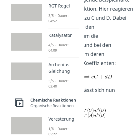
RGT Regel
Gleichgewichtsreaktion. Hier reagieren
3/5 – Dauer:
A und B reversibel zu C und D. Dabei
04:52
handelt es sich bei den
Katalysator
Großbuchstaben um die
Reaktionspartner und bei den
4/5 – Dauer:
04:09
Kleinbuchstaben um deren
stöchiometrische Koeffizienten:
Arrhenius
Gleichung
5/5 – Dauer:
03:40
Die Konstante
lässt sich nun
berechnen mit:
Chemische Reaktionen
Organische Reaktionen
Veresterung
1/8 – Dauer:
05:22