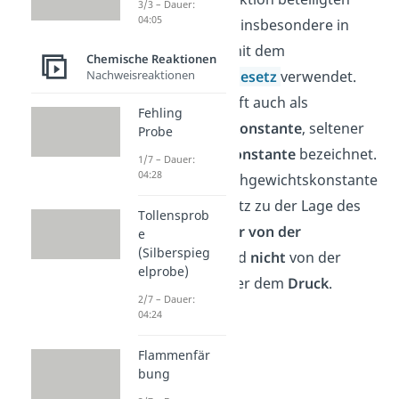
3/3 – Dauer:
04:05
Stoffe an. Sie wird insbesondere in
Zusammenhang mit dem
Chemische Reaktionen
Nachweisreaktionen
Massenwirkungsgesetz
verwendet.
Deshalb wird sie oft auch als
Fehling
Massenwirkungskonstante
, seltener
Probe
als
Equilibriumskonstante
bezeichnet.
1/7 – Dauer:
04:28
Der Wert der Gleichgewichtskonstante
hängt im Gegensatz zu der Lage des
Tollensprob
Gleichgewichts
nur von der
e
(Silberspieg
Temperatur
ab und
nicht
von der
elprobe)
Konzentration
oder dem
Druck
.
2/7 – Dauer:
04:24
Flammenfär
bung