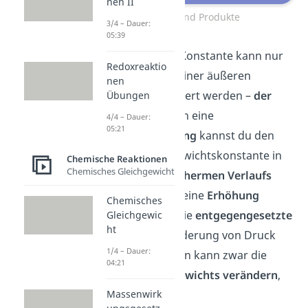
nen II
Edukte und Produkte
3/4 – Dauer:
05:39
Die Größe dieser Konstante kann nur
Redoxreaktio
durch Änderung einer äußeren
nen
Bedingung verändert werden –
der
Übungen
Temperatur
. Durch eine
4/4 – Dauer:
05:21
Temperatursenkung
kannst du den
Wert der Gleichgewichtskonstante in
Chemische Reaktionen
Chemisches Gleichgewicht
Richtung des
exothermen Verlaufs
verändern, durch eine
Erhöhung
Chemisches
entsprechend in die
entgegengesetzte
Gleichgewic
ht
Richtung
. Eine Änderung von Druck
1/4 – Dauer:
oder Konzentration kann zwar die
04:21
Lage des Gleichgewichts verändern
,
Massenwirk
die
Größe der