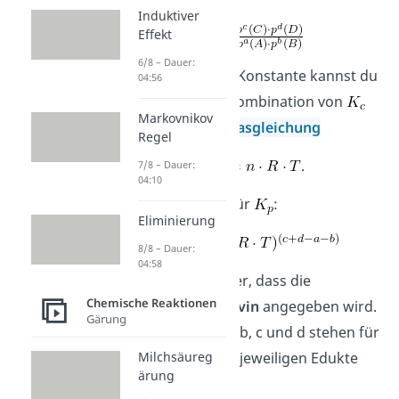
Induktiver
Effekt
6/8 – Dauer:
Die Formel dieser Konstante kannst du
04:56
auch durch eine Kombination von
Markovnikov
und der
idealen Gasgleichung
Regel
.
7/8 – Dauer:
04:10
Dann ergibt sich für
:
Eliminierung
8/8 – Dauer:
04:58
Zu beachten ist hier, dass die
Chemische Reaktionen
Temperatur in Kelvin
angegeben wird.
Gärung
Die Buchstaben a, b, c und d stehen für
„
Hochzahlen
“ der jeweiligen Edukte
Milchsäureg
ärung
und Produkte.