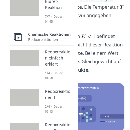
Biuret-
die
Gaskonstante
. Die Temperatur
Reaktion
muss immer in
Kelvin
angegeben
7/7 – Dauer:
04:45
werden.
Chemische Reaktionen
Bei einem Wert von
befindet
Redoxreaktionen
sic
h das Gleichgewicht dieser Reaktion
Redoxreaktio
auf
Seite der Edukte
. Bei einem Wert
n einfach
von
liegt das Gleichgewicht auf
erklärt
der
Seite der Produkte
.
1/4 – Dauer:
04:50
Redoxreaktio
nen I
2/4 – Dauer:
05:13
Redoxreaktio