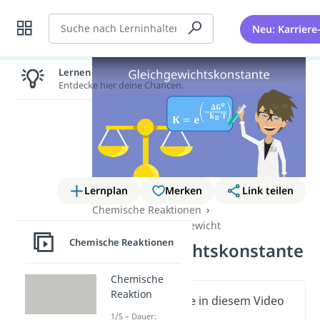
Suche
Neu: Karriere
Lernen lohnt sich!
Entdecke hier deine Chancen.
Lernplan
Merken
Link teilen
Chemische Reaktionen
Chemisches Gleichgewicht
Chemische Reaktionen
Gleichgewichtskonstante
Chemische
Reaktion
Wichtige Inhalte in diesem Video
1/5 – Dauer: