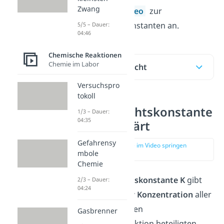
Zwang
verständliches
Video
zur
Gleichgewichtskonstanten an.
5/5 – Dauer:
04:46
Chemische Reaktionen
Chemie im Labor
Inhaltsübersicht
Versuchspro
tokoll
Gleichgewichtskonstante
1/3 – Dauer:
04:35
einfach erklärt
Gefahrensy
zur Stelle im Video springen
mbole
(00:16)
Chemie
Die
Gleichgewichtskonstante K
gibt
2/3 – Dauer:
04:24
das
Verhältnis der Konzentration
aller
an einer chemischen
Gasbrenner
Gleichgewichtsreaktion beteiligten