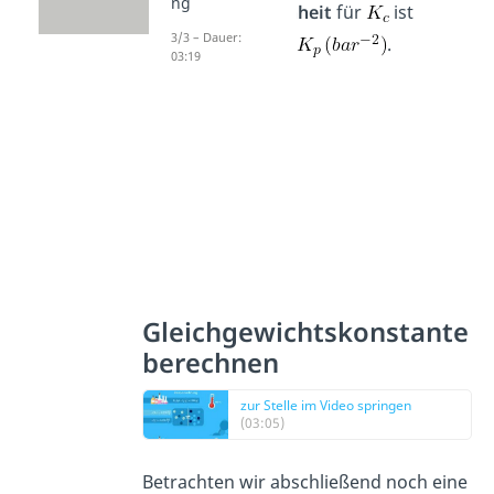
ng
vorkommende Einheit
für
ist
3/3 – Dauer:
und für
.
03:19
Gleichgewichtskonstante
berechnen
zur Stelle im Video springen
(03:05)
Betrachten wir abschließend noch eine