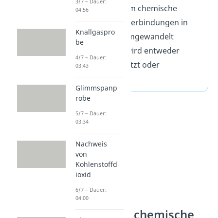
3/7 – Dauer:
Vorgang, bei dem chemische
04:56
Elemente oder Verbindungen in
Knallgaspro
andere Stoffe umgewandelt
be
werden. Dabei wird entweder
4/7 – Dauer:
Energie freigesetzt oder
03:43
verbraucht.
Glimmspanp
robe
5/7 – Dauer:
03:34
Nachweis
von
Kohlenstoffd
ioxid
6/7 – Dauer:
04:00
Was ist eine chemische