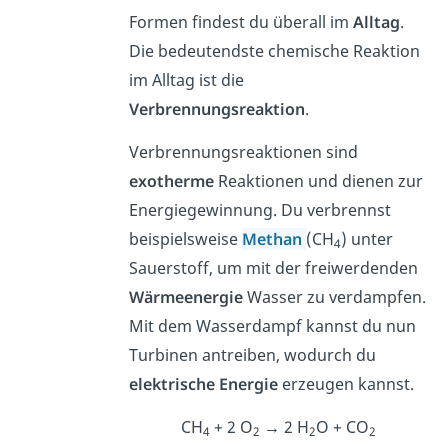
Formen findest du überall im
Alltag
.
Die bedeutendste chemische Reaktion
im Alltag ist die
Verbrennungsreaktion
.
Verbrennungsreaktionen sind
exotherme
Reaktionen und dienen zur
Energiegewinnung. Du verbrennst
beispielsweise
Methan
(CH
) unter
4
Sauerstoff, um mit der freiwerdenden
Wärmeenergie
Wasser zu verdampfen.
Mit dem Wasserdampf kannst du nun
Turbinen antreiben, wodurch du
elektrische
Energie
erzeugen kannst.
CH
+ 2 O
→ 2 H
O + CO
4
2
2
2