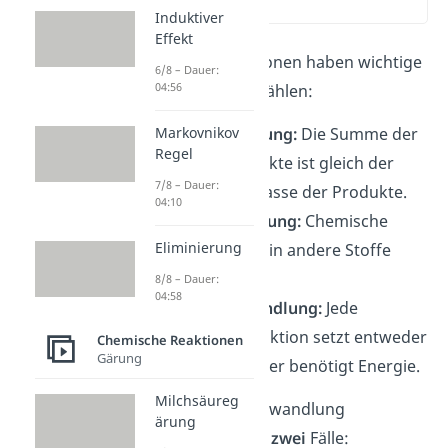
(01:19)
Induktiver
Effekt
Chemische Reaktionen haben wichtige
6/8 – Dauer:
04:56
Merkmale
. Dazu zählen:
Massenerhaltung:
Die Summe der
Markovnikov
Regel
Masse der Edukte ist gleich der
7/8 – Dauer:
Summe der Masse der Produkte.
04:10
Stoffumwandlung:
Chemische
Eliminierung
Stoffe werden in andere Stoffe
umgewandelt.
8/8 – Dauer:
04:58
Energieumwandlung:
Jede
chemische Reaktion setzt entweder
Chemische Reaktionen
Gärung
Energie frei oder benötigt Energie.
Milchsäureg
Bei der Energieumwandlung
ärung
unterscheidest du
zwei
Fälle: