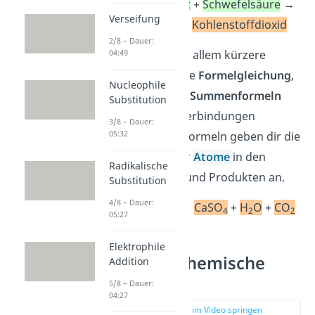
Calciumcarbonat
+
Schwefelsäure
→
Verseifung
Gips
+
Wasser
+
Kohlenstoffdioxid
2/8 – Dauer:
Die zweite und vor allem kürzere
04:49
Schreibweise ist die
Formelgleichung
,
Nucleophile
mit der du nur die
Summenformeln
Substitution
der chemischen Verbindungen
3/8 – Dauer:
05:32
angibst. Summenformeln geben dir die
Art und Anzahl der
Atome
in den
Radikalische
Ausgangsstoffen und Produkten an.
Substitution
4/8 – Dauer:
CaCO
+
H
SO
→
CaSO
+
H
O
+
CO
3
2
4
4
2
2
05:27
Elektrophile
Merkmale chemische
Addition
Reaktion
5/8 – Dauer:
04:27
zur Stelle im Video springen