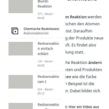
Biuret-
Reaktion?
Reaktion
7/7 – Dauer:
In einer
chemischen Reaktion
werden
04:45
die Bindungen zwischen den Atomen
Chemische Reaktionen
in den Edukten gelöst. Daraufhin
Redoxreaktionen
werden zur Bildung der Produkte neue
Redoxreaktio
Bindungen geknüpft. Es findet also
n einfach
eine Stoffumwandlung statt.
erklärt
1/4 – Dauer:
Durch die chemische Reaktion
ändern
04:50
sich zwischen Edukten und Produkten
häufig
Eigenschaften
wie die Farbe
Redoxreaktio
nen I
oder die Dichte. Ein Beispiel ist die
2/4 – Dauer:
Oxidation von Eisen. Dabei bildet sich
05:13
der rötliche Rost.
Redoxreaktio
Studyflix vernetzt: Hier ein Video aus