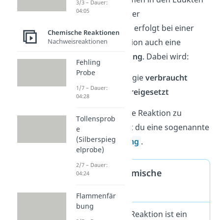
3/3 – Dauer:
04:05
ändern. Neben einer
Stoffumwandlung
erfolgt bei einer
Chemische Reaktionen
Nachweisreaktionen
chemischen Reaktion auch eine
Energieumwandlung
. Dabei wird:
Fehling
Probe
entweder Energie
verbraucht
1/7 – Dauer:
oder Energie
freigesetzt
04:28
Um eine chemische Reaktion zu
Tollensprob
beschreiben, nutzt du eine sogenannte
e
(Silberspieg
Reaktionsgleichung
.
elprobe)
2/7 – Dauer:
Definition chemische
04:24
Reaktion
Flammenfär
bung
Eine chemische Reaktion ist ein