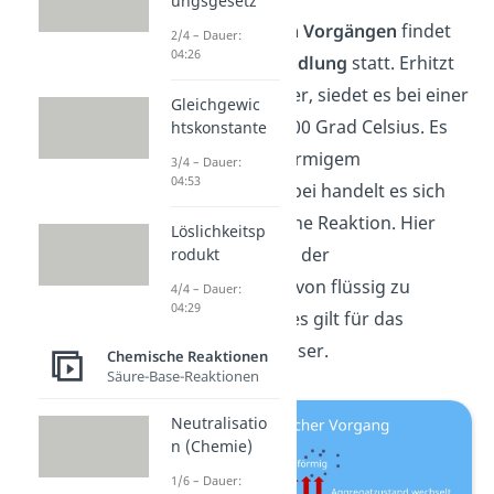
ungsgesetz
Bei
physikalischen
Vorgängen
findet
2/4 – Dauer:
04:26
keine
Stoffumwandlung
statt. Erhitzt
du flüssiges Wasser, siedet es bei einer
Gleichgewic
Temperatur von 100 Grad Celsius. Es
htskonstante
wird also zu gasförmigem
3/4 – Dauer:
04:53
Wasserdampf. Dabei handelt es sich
um keine chemische Reaktion. Hier
Löslichkeitsp
verändert sich nur der
rodukt
Aggregatzustand
von flüssig zu
4/4 – Dauer:
04:29
gasförmig. Gleiches gilt für das
Gefrieren von Wasser.
Chemische Reaktionen
Säure-Base-Reaktionen
Neutralisatio
n (Chemie)
1/6 – Dauer: