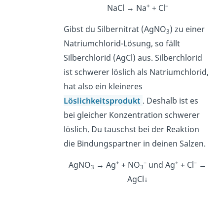
+
–
NaCl → Na
+ Cl
Gibst du Silbernitrat (AgNO
) zu einer
3
Natriumchlorid-Lösung, so fällt
Silberchlorid (AgCl) aus. Silberchlorid
ist schwerer löslich als Natriumchlorid,
hat also ein kleineres
Löslichkeitsprodukt
. Deshalb ist es
bei gleicher Konzentration schwerer
löslich. Du tauschst bei der Reaktion
die Bindungspartner in deinen Salzen.
+
–
+
–
AgNO
→ Ag
+ NO
und Ag
+ Cl
→
3
3
AgCl↓