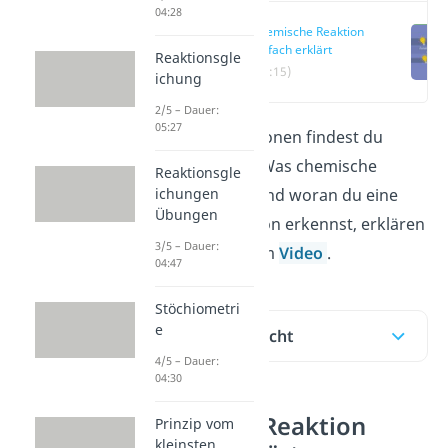
04:28
Chemische Reaktion
einfach erklärt
Reaktionsgle
(00:15)
ichung
2/5 – Dauer:
05:27
Chemische Reaktionen findest du
überall im Alltag. Was chemische
Reaktionsgle
ichungen
Reaktionen sind und woran du eine
Übungen
chemische Reaktion erkennst, erklären
3/5 – Dauer:
wir dir hier oder im
Video
.
04:47
Stöchiometri
e
Inhaltsübersicht
4/5 – Dauer:
04:30
Chemische Reaktion
Prinzip vom
kleinsten