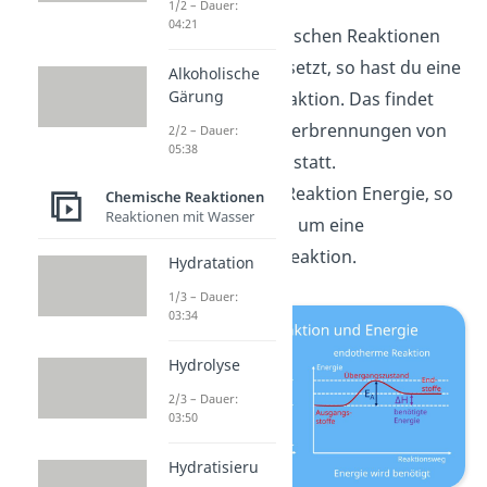
1/2 – Dauer:
04:21
Wird bei chemischen Reaktionen
Energie freigesetzt, so hast du eine
Alkoholische
Gärung
exotherme
Reaktion. Das findet
vor allem bei Verbrennungen von
2/2 – Dauer:
05:38
Stoffen häufig statt.
Benötigt eine Reaktion Energie, so
Chemische Reaktionen
Reaktionen mit Wasser
handelt es sich um eine
endotherme
Reaktion.
Hydratation
1/3 – Dauer:
03:34
Hydrolyse
2/3 – Dauer:
03:50
Hydratisieru