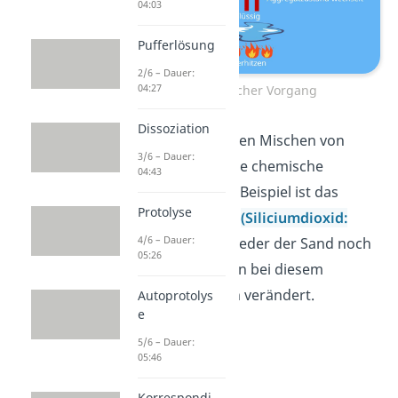
04:03
Pufferlösung
2/6 – Dauer:
04:27
Physikalischer Vorgang
Dissoziation
Auch beim einfachen Mischen von
3/6 – Dauer:
Stoffen findet keine chemische
04:43
Reaktion statt. Ein Beispiel ist das
Protolyse
Mischen von Sand
(Siliciumdioxid:
4/6 – Dauer:
SiO
)
in Wasser. Weder der Sand noch
2
05:26
das Wasser werden bei diesem
Vorgang chemisch verändert.
Autoprotolys
e
5/6 – Dauer:
05:46
Korrespondi