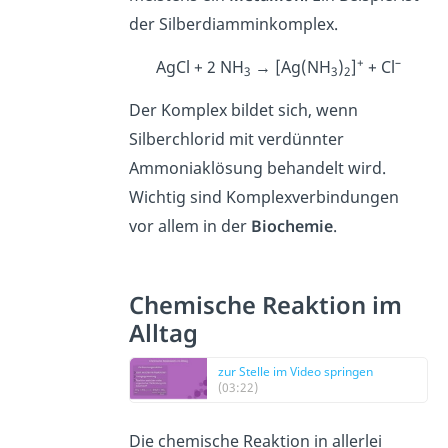
der Silberdiamminkomplex.
+
–
AgCl + 2 NH
→ [Ag(NH
)
]
+ Cl
3
3
2
Der Komplex bildet sich, wenn
Silberchlorid mit verdünnter
Ammoniaklösung behandelt wird.
Wichtig sind Komplexverbindungen
vor allem in der
Biochemie
.
Chemische Reaktion im
Alltag
zur Stelle im Video springen
(03:22)
Die chemische Reaktion in allerlei