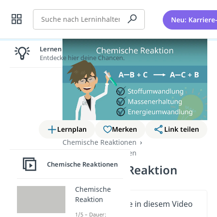
Suche
Neu: Karriere
Lernen lohnt sich!
Entdecke hier deine Chancen.
Lernplan
Merken
Link teilen
Chemische Reaktionen
Chemische Reaktionen
Chemische Reaktionen
Chemische Reaktion
Chemische
Reaktion
Wichtige Inhalte in diesem Video
1/5 – Dauer: