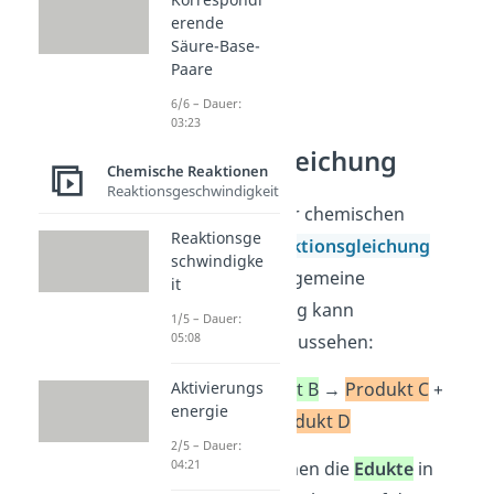
erende
Säure-Base-
Paare
6/6 – Dauer:
03:23
Reaktionsgleichung
Chemische Reaktionen
Reaktionsgeschwindigkeit
Du kannst zu einer chemischen
Reaktionsge
Reaktion eine
Reaktionsgleichung
schwindigke
aufstellen. Eine allgemeine
it
Reaktionsgleichung kann
1/5 – Dauer:
05:08
folgendermaßen aussehen:
Edukt A
+
Edukt B
→
Produkt C
+
Aktivierungs
energie
Produkt D
2/5 – Dauer:
04:21
Wie du siehst, stehen die
Edukte
in