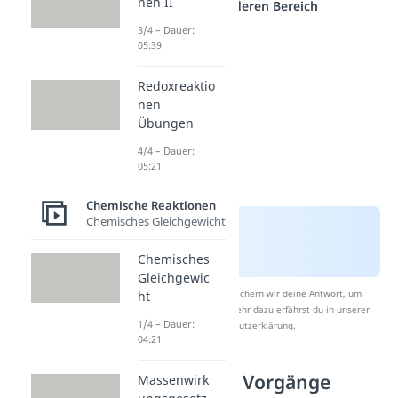
nen II
einem anderen Bereich
3/4 – Dauer:
05:39
Redoxreaktio
nen
Übungen
4/4 – Dauer:
05:21
Chemische Reaktionen
Chemisches Gleichgewicht
Chemisches
Gleichgewic
Nach Beantwortung speichern wir deine Antwort, um
ht
Studyflix zu verbessern. Mehr dazu erfährst du in unserer
1/4 – Dauer:
Datenschutzerklärung
.
04:21
Physikalische Vorgänge
Massenwirk