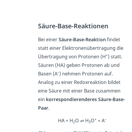
Säure-Base-Reaktionen
Bei einer
Säure-Base-Reaktion
findet
statt einer Elektronenübertragung die
+
Übertragung von Protonen (H
) statt.
Säuren (HA) geben Protonen ab und
–
Basen (A
) nehmen Protonen auf.
Analog zu einer Redoxreaktion bildet
eine Säure mit einer Base zusammen
ein
korrespondierenderes Säure-Base-
Paar
.
+
–
HA + H
O ⇌ H
O
+ A
2
3