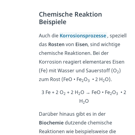
Chemische Reaktion
Beispiele
Auch die
Korrosionsprozesse
, speziell
das
Rosten
von
Eisen
, sind wichtige
chemische Reaktionen. Bei der
Korrosion reagiert elementares Eisen
(Fe) mit Wasser und Sauerstoff (O
)
2
zum Rost (FeO • Fe
O
• 2 H
O).
2
3
2
3 Fe + 2 O
+ 2 H
O → FeO • Fe
O
• 2
2
2
2
3
H
O
2
Darüber hinaus gibt es in der
Biochemie
dutzende chemische
Reaktionen wie beispielsweise die