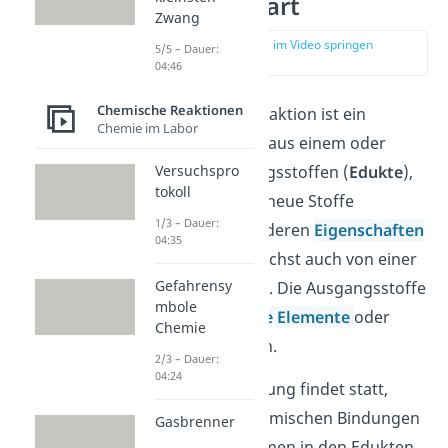
einfach erklärt
Zwang
zur Stelle im Video springen
5/5 – Dauer:
(00:15)
04:46
Chemische Reaktionen
Eine chemische Reaktion ist ein
Chemie im Labor
Vorgang, bei dem aus einem oder
Versuchspro
mehreren Ausgangsstoffen (
Edukte
),
tokoll
ein oder mehrere neue Stoffe
1/3 – Dauer:
(
Produkte
) mit anderen
Eigenschaften
04:35
entstehen. Du sprichst auch von einer
Gefahrensy
Stoffumwandlung
. Die Ausgangsstoffe
mbole
können
chemische Elemente
oder
Chemie
Verbindungen sein.
2/3 – Dauer:
04:24
Die Stoffumwandlung findet statt,
indem sich die chemischen Bindungen
Gasbrenner
zwischen den Atomen in den Edukten