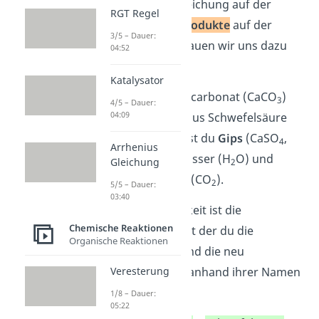
einer Reaktionsgleichung auf der
RGT Regel
linken Seite, die
Produkte
auf der
3/5 – Dauer:
rechten Seite.
Schauen wir uns dazu
04:52
ein Beispiel an:
Katalysator
Mischt du Calciumcarbonat (CaCO
)
3
4/5 – Dauer:
04:09
mit einer Lösung aus Schwefelsäure
(H
SO
), so erhältst du
Gips
(CaSO
,
2
4
4
Arrhenius
Calciumsulfat), Wasser (H
O) und
Gleichung
2
Kohlenstoffdioxid (CO
).
2
5/5 – Dauer:
03:40
Die erste Möglichkeit ist die
Chemische Reaktionen
Wortgleichung, mit der du die
Organische Reaktionen
Ausgangsstoffe und die neu
gebildeten Stoffe anhand ihrer Namen
Veresterung
angibst:
1/8 – Dauer:
05:22