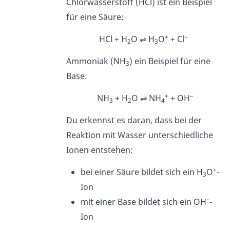
Chlorwasserstoff (HCl) ist ein Beispiel
für eine Säure:
+
–
HCl + H
O ⇌ H
O
+ Cl
2
3
Ammoniak (NH
) ein Beispiel für eine
3
Base:
+
–
NH
+ H
O ⇌ NH
+ OH
3
2
4
Du erkennst es daran, dass bei der
Reaktion mit Wasser unterschiedliche
Ionen entstehen:
+
bei einer Säure bildet sich ein H
O
-
3
Ion
–
mit einer Base bildet sich ein OH
-
Ion