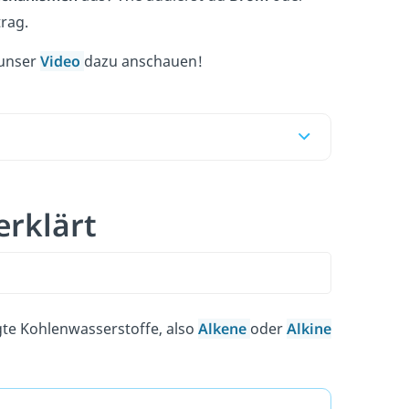
trag.
 unser
Video
dazu anschauen!
erklärt
gte Kohlenwasserstoffe, also
Alkene
oder
Alkine