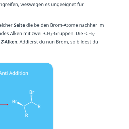
angreifen, weswegen es ungeeignet für
elcher
Seite
die beiden Brom-Atome nachher im
des Alken mit zwei -CH
-Gruppen. Die -CH
-
3
3
n
Z
-Alken
. Addierst du nun Brom, so bildest du