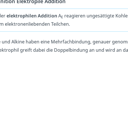
inition Elektropile Addition
der
elektrophilen Addition
A
reagieren ungesättigte Kohl
E
m elektronenliebenden Teilchen.
e und Alkine haben eine Mehrfachbindung, genauer genom
ektrophil greift dabei die Doppelbindung an und wird an da