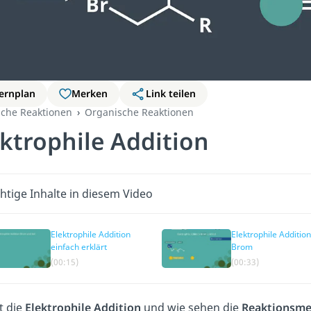
ernplan
Merken
Link teilen
che Reaktionen
Organische Reaktionen
ektrophile Addition
htige Inhalte in diesem Video
Elektrophile Addition
Elektrophile Addition
einfach erklärt
Brom
(00:15)
(00:33)
t die
Elektrophile Addition
und wie sehen die
Reaktionsm