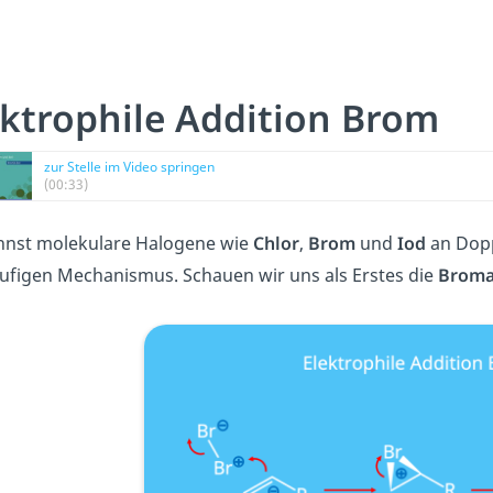
ektrophile Addition Brom
zur Stelle im Video springen
(00:33)
nnst molekulare Halogene wie
Chlor
,
Brom
und
Iod
an Dopp
ufigen Mechanismus. Schauen wir uns als Erstes die
Broma