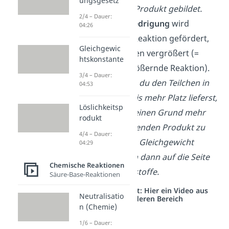
ungsgesetz
vermehrt das Produkt gebildet.
2/4 – Dauer:
Bei
Druckerniedrigung
wird
04:26
hingegen die Reaktion gefördert,
Gleichgewic
die das Volumen vergrößert (=
htskonstante
volumenvergrößernde Reaktion).
3/4 – Dauer:
Beispiel:
Wenn du den Teilchen in
04:53
einem Behältnis mehr Platz lieferst,
Löslichkeitsp
haben diese keinen Grund mehr
rodukt
zum platzsparenden Produkt zu
4/4 – Dauer:
reagieren. Das Gleichgewicht
04:29
verschiebt sich dann auf die Seite
Chemische Reaktionen
der Ausgangsstoffe.
Säure-Base-Reaktionen
Studyflix vernetzt: Hier ein Video aus
Neutralisatio
einem anderen Bereich
n (Chemie)
1/6 – Dauer: