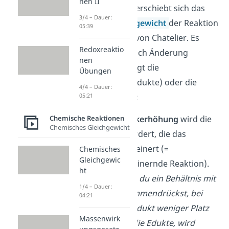
nen II
Zwang, ausübst, verschiebt sich das
3/4 – Dauer:
chemische Gleichgewicht
der Reaktion
05:39
nach dem Prinzip von Chatelier. Es
Redoxreaktio
werden dann je nach Änderung
nen
entweder bevorzugt die
Übungen
Ausgangsstoffe (Edukte) oder die
4/4 – Dauer:
05:21
Produkte gebildet:
Chemische Reaktionen
Bei einer
Druckerhöhung
wird die
Chemisches Gleichgewicht
Reaktion gefördert, die das
Volumen verkleinert (=
Chemisches
Gleichgewic
volumenverkleinernde Reaktion).
ht
Beispiel:
Wenn du ein Behältnis mit
1/4 – Dauer:
Teilchen zusammendrückst, bei
04:21
denen das Produkt weniger Platz
Massenwirk
einnimmt als die Edukte, wird