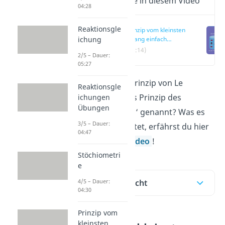
Wichtige Inhalte in diesem Video
04:28
Reaktionsgle
Prinzip vom kleinsten
ichung
Zwang einfach
erklärt
(00:14)
2/5 – Dauer:
05:27
Warum wird das Prinzip von Le
Reaktionsgle
Chatelier auch ‚das Prinzip des
ichungen
Übungen
kleinsten Zwanges‘ genannt? Was es
3/5 – Dauer:
besagt und bedeutet, erfährst du hier
04:47
und in unserem Video
!
Stöchiometri
e
Inhaltsübersicht
4/5 – Dauer:
04:30
Prinzip vom
kleinsten