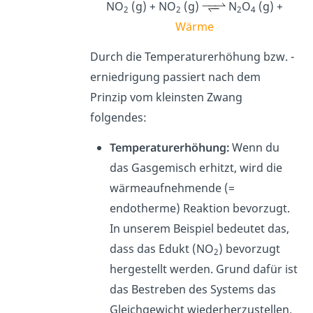
NO
(g) + NO
(g)
N
O
(g) +
2
2
2
4
Wärme
Durch die Temperaturerhöhung bzw. -
erniedrigung passiert nach dem
Prinzip vom kleinsten Zwang
folgendes:
Temperaturerhöhung:
Wenn du
das Gasgemisch erhitzt, wird die
wärmeaufnehmende (=
endotherme) Reaktion bevorzugt
.
In unserem Beispiel bedeutet das,
dass
das Edukt (NO
) bevorzugt
2
hergestellt werden. Grund dafür ist
das Bestreben des Systems das
Gleichgewicht wiederherzustellen.