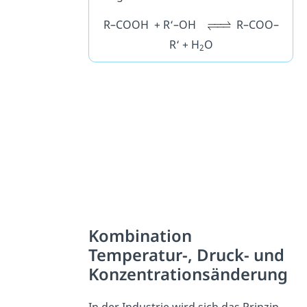
R–COOH + R‘–OH
R–COO–
R‘ + H
O
2
Kombination
Temperatur-, Druck- und
Konzentrationsänderung