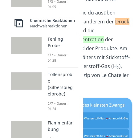
3/3 – Dauer:
04:05
Äußere Zwänge,
die du ausüben
Chemische Reaktionen
kannst, sind unter anderem der
Druck
,
Nachweisreaktionen
die
Temperatur
und die
Fehling
Stoffmengenkonzentration
der
Probe
Ausgangstoffe und der Produkte. Am
1/7 – Dauer:
Beispiel
eines Behälters mit Stickstoff-
04:28
Gas (N
) und Wasserstoff-Gas (H
),
2
2
Tollensprob
kannst du das Prinzip von Le Chatelier
e
gut sehen.
(Silberspieg
elprobe)
2/7 – Dauer:
04:24
Flammenfär
bung