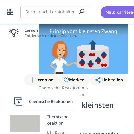
Suche
Neu: Karriere
Lernen lohnt sich!
Entdecke hier deine Chancen.
Lernplan
Merken
Link teilen
Chemische Reaktionen
Chemische Reaktionen
Chemische Reaktionen
Prinzip vom kleinsten
Zwang
Chemische
Reaktion
1/5 – Dauer: