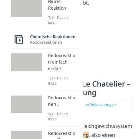
Biuret-
Produkte verschiebt.
Reaktion
7/7 – Dauer:
04:45
Chemische Reaktionen
Redoxreaktionen
Redoxreaktio
n einfach
erklärt
1/4 – Dauer:
Prinzip von Le Chatelier –
04:50
Druckänderung
Redoxreaktio
nen I
zur Stelle im Video springen
(00:56)
2/4 – Dauer:
05:13
Wenn du auf ein Gleichgewichtssystem
Redoxreaktio
eine
Druckänderung
, also einen