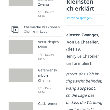
Prinzip vom kleinsten
Zwang
Zwang einfach erklärt
5/5 – Dauer:
04:46
zur Stelle im Video springen
(00:14)
Chemische Reaktionen
Chemie im Labor
Das ‚
Prinzip des kleinsten Zwanges
‚
oder auch ‚
Prinzip von Le Chatelier
‚
Versuchspro
tokoll
wurde gegen Ende des 19.
1/3 – Dauer:
Jahrhunderts von Henry Le Chatelier
04:35
und Ferdinand Braun formuliert:
Gefahrensy
„
Wird auf ein System, das sich im
mbole
Chemie
chemischen Gleichgewicht befindet,
ein äußerer Zwang ausgeübt,
2/3 – Dauer:
04:24
verschiebt sich die Lage des
Gleichgewichts so, dass die Wirkung
Gasbrenner
des Zwanges minimal wird.
“