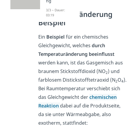
ng
3/3 – Dauer:
Temperaturänderung
03:19
Beispiel
Ein
Beispiel
für ein chemisches
Gleichgewicht, welches
durch
Temperaturänderung beeinflusst
werden kann, ist das Gasgemisch aus
braunem Stickstoffdioxid (
NO
) und
2
farblosem Distickstofftetraoxid (
N
O
).
2
4
Bei Raumtemperatur verschiebt sich
das Gleichgewicht der
chemischen
Reaktion
dabei auf die Produktseite,
da sie unter Wärmeabgabe, also
exotherm, stattfindet: