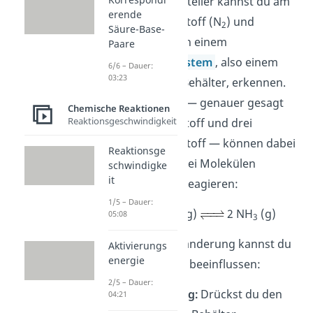
Prinzip von Le Chatelier kannst du am
erende
Beispiel von Stickstoff (N
) und
2
Säure-Base-
Wasserstoff (H
) in einem
Paare
2
geschlossenen System
, also einem
6/6 – Dauer:
03:23
undurchlässigen Behälter, erkennen.
Vier Gasmoleküle — genauer gesagt
Chemische Reaktionen
Reaktionsgeschwindigkeit
ein Molekül Stickstoff und drei
Moleküle Wasserstoff — können dabei
Reaktionsge
miteinander zu zwei Molekülen
schwindigke
it
Ammoniak (NH
) reagieren:
3
1/5 – Dauer:
N
(g) + 3 H
(g)
2 NH
(g)
05:08
2
2
3
Durch eine Druckänderung kannst du
Aktivierungs
energie
das Gleichgewicht beeinflussen:
2/5 – Dauer:
Druckerhöhung:
Drückst du den
04:21