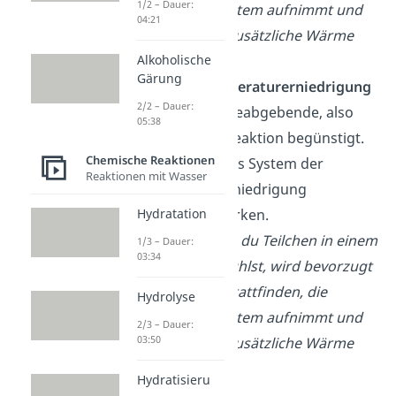
1/2 – Dauer:
Wärme ins System aufnimmt und
04:21
nicht die, die zusätzliche Wärme
abgibt.
Alkoholische
Gärung
Bei einer
Temperaturerniedrigung
2/2 – Dauer:
wird die wärmeabgebende, also
05:38
exotherme
, Reaktion begünstigt.
Chemische Reaktionen
So versucht das System der
Reaktionen mit Wasser
Temperaturerniedrigung
entgegenzuwirken.
Hydratation
Beispiel:
Wenn du Teilchen in einem
1/3 – Dauer:
03:34
Behältnis abkühlst, wird bevorzugt
die Reaktion stattfinden, die
Hydrolyse
Wärme ins System aufnimmt und
2/3 – Dauer:
03:50
nicht die, die zusätzliche Wärme
abgibt.
Hydratisieru