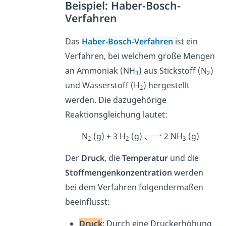
Beispiel: Haber-Bosch-
Verfahren
Das
Haber-Bosch-Verfahren
ist ein
Verfahren, bei welchem große Mengen
an Ammoniak (NH
) aus
Stickstoff (N
)
3
2
und Wasserstoff (H
)
hergestellt
2
werden. Die dazugehörige
Reaktionsgleichung lautet:
N
(g) + 3 H
(g)
2 NH
(g)
2
2
3
Der
Druck
, die
Temperatur
und die
Stoffmengenkonzentration
werden
bei dem Verfahren folgendermaßen
beeinflusst:
Druck
:
Durch eine
Druckerhöhung