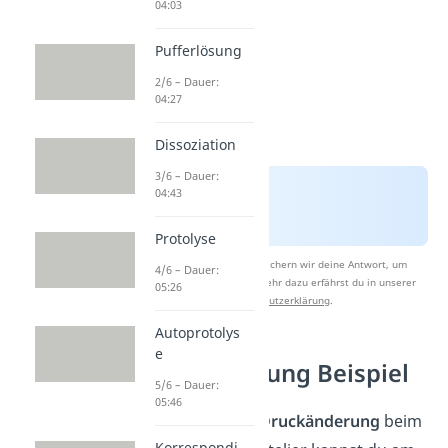
04:03
Pufferlösung
2/6 – Dauer:
04:27
Dissoziation
3/6 – Dauer:
04:43
Protolyse
Nach Beantwortung speichern wir deine Antwort, um
4/6 – Dauer:
Studyflix zu verbessern. Mehr dazu erfährst du in unserer
05:26
Datenschutzerklärung
.
Autoprotolys
e
Druckänderung Beispiel
5/6 – Dauer:
05:46
Den
Einfluss der Druckänderung
beim
Korrespondi