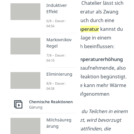
Das Prinzip von Le Chatelier lässt sich
Induktiver
auch auf die Temperatur als Zwang
Effekt
anwenden, denn auch durch eine
6/8 – Dauer:
04:56
Änderung der
Temperatur
kannst du
die Gleichgewichtslage in einem
Markovnikov
System maßgeblich beeinflussen:
Regel
7/8 – Dauer:
Durch eine
Temperaturerhöhung
04:10
wird die wärmeaufnehmende, also
Eliminierung
endotherme
, Reaktion begünstigt.
8/8 – Dauer:
Auf diese Weise kann mehr Wärme
04:58
vom System aufgenommen
Chemische Reaktionen
werden.
Gärung
Beispiel:
Wenn du Teilchen in einem
Behältnis erhitzt, wird bevorzugt
Milchsäureg
ärung
die Reaktion stattfinden, die