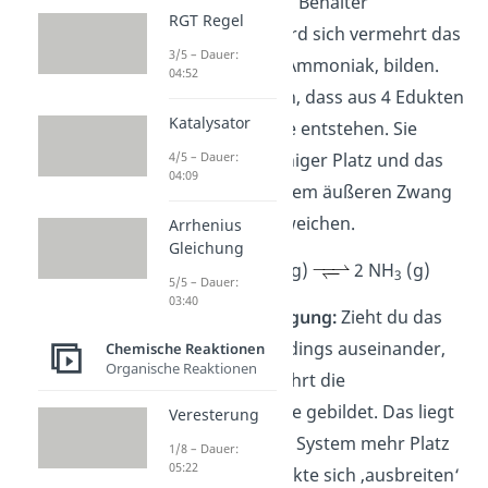
geschlossenen Behälter
RGT Regel
zusammen, wird sich vermehrt das
3/5 – Dauer:
Produkt, also Ammoniak, bilden.
04:52
Das liegt daran, dass aus 4 Edukten
Katalysator
nur 2 Produkte entstehen. Sie
4/5 – Dauer:
benötigen weniger Platz und das
04:09
System kann dem äußeren Zwang
(= Druck) ausweichen
.
Arrhenius
Gleichung
N
(g) + 3 H
(g)
2 NH
(g)
2
2
3
5/5 – Dauer:
03:40
Druckerniedrigung:
Zieht du das
Behältnis allerdings auseinander,
Chemische Reaktionen
Organische Reaktionen
werden vermehrt die
Ausgangsstoffe gebildet. Das liegt
Veresterung
daran, dass im System mehr Platz
1/8 – Dauer:
05:22
ist und die Edukte sich ‚ausbreiten‘