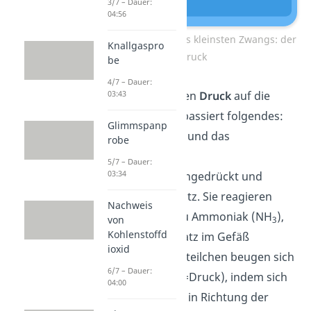
3/7 – Dauer:
04:56
Übersicht Prinzip des kleinsten Zwangs: der
Knallgaspro
Druck
be
4/7 – Dauer:
03:43
Erhöhst du jetzt den
Druck
auf die
Gase im Behälter passiert folgendes:
Glimmspanp
das Stickstoff-Gas und das
robe
Wasserstoff-Gas
5/7 – Dauer:
03:34
werden
zusammengedrückt und
haben weniger Platz.
Sie reagieren
Nachweis
dann bevorzugt zu Ammoniak (NH
),
von
3
Kohlenstoffd
da das weniger Platz im Gefäß
ioxid
einnimmt. Die Gasteilchen beugen sich
6/7 – Dauer:
also dem Zwang (=Druck), indem sich
04:00
das Gleichgewicht in Richtung der