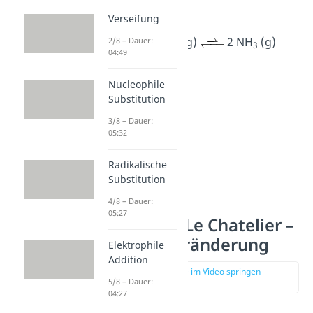
können.
Verseifung
N
(g) + 3 H
(g)
2 NH
(g)
2/8 – Dauer:
2
2
3
04:49
Nucleophile
Substitution
3/8 – Dauer:
05:32
Radikalische
Substitution
4/8 – Dauer:
05:27
Prinzip von Le Chatelier –
Temperaturänderung
Elektrophile
Addition
zur Stelle im Video springen
5/8 – Dauer:
(02:03)
04:27