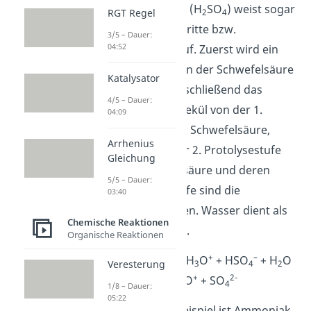
Die Schwefelsäure (H
SO
) weist sogar
RGT Regel
2
4
2 Dissoziationsschritte bzw.
3/5 – Dauer:
04:52
Protolysestufen auf. Zuerst wird ein
Wassermolekül von der Schwefelsäure
Katalysator
protoniert und anschließend das
4/5 – Dauer:
zweite Wassermolekül von der 1.
04:09
Protolysestufe der Schwefelsäure,
Arrhenius
welche dann in der 2. Protolysestufe
Gleichung
vorliegt. Schwefelsäure und deren
5/5 – Dauer:
erste Protolysestufe sind die
03:40
Protonendonatoren. Wasser dient als
Chemische Reaktionen
Protonenakzeptor.
Organische Reaktionen
+
–
H
SO
+ 2 H
O ⇌ H
O
+ HSO
+ H
O
Veresterung
2
4
2
3
4
2
+
2-
⇌ 2 H
O
+ SO
3
4
1/8 – Dauer:
05:22
Beim folgenden Beispiel ist Ammoniak