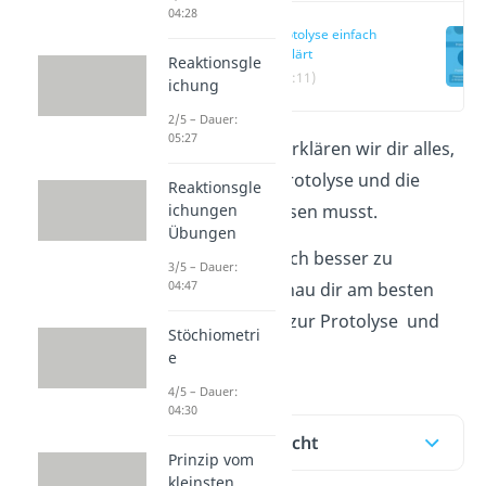
04:28
Protolyse einfach
erklärt
Reaktionsgle
(00:11)
ichung
2/5 – Dauer:
05:27
In diesem Artikel erklären wir dir alles,
was du über die Protolyse und die
Reaktionsgle
ichungen
Autoprotolyse wissen musst.
Übungen
Um das Thema noch besser zu
3/5 – Dauer:
04:47
verinnerlichen, schau dir am besten
auch unser
Video
zur Protolyse und
Stöchiometri
Autoprotolyse an.
e
4/5 – Dauer:
04:30
Inhaltsübersicht
Prinzip vom
kleinsten