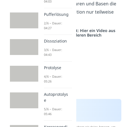
04:03
bei schwachen Säuren und Basen die
protolytische Reaktion nur teilweise
Pufferlösung
abläuft.
2/6 – Dauer:
04:27
Studyflix vernetzt: Hier ein Video aus
einem anderen Bereich
Dissoziation
3/6 – Dauer:
04:43
Protolyse
4/6 – Dauer:
05:26
Autoprotolys
e
5/6 – Dauer:
05:46
Korrespondi
Nach Beantwortung speichern wir deine Antwort, um