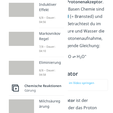
aufnimmt, ist der
Protonenakzeptor
.
Induktiver
In der Säuren und Basen Chemie sind
Effekt
das nach
Brönsted
(= Brønsted) und
6/8 – Dauer:
04:56
Lowry die
Basen
. Betrachtest du im
Beispiel mit Salzsäure und Wasser die
Markovnikov
Teilreaktion der Protonenaufnahme,
Regel
erhältst du die folgende Gleichung:
7/8 – Dauer:
04:10
+
+
H
+ H
O ⇌ H
O
2
3
Eliminierung
8/8 – Dauer:
Protonendonator
04:58
zur Stelle im Video springen
Chemische Reaktionen
(02:20)
Gärung
Der
Protonendonator
ist der
Milchsäureg
ärung
Reaktionspartner, der das Proton