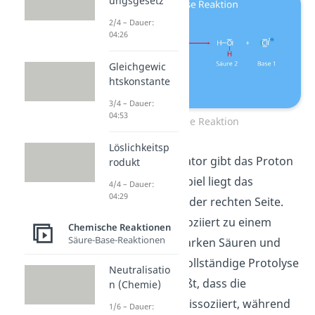
ungsgesetz
2/4 – Dauer:
04:26
Gleichgewic
htskonstante
3/4 – Dauer:
04:53
Protolyse Reaktion
Löslichkeitsp
Der Protonendonator gibt das Proton
rodukt
ab. In diesem Beispiel liegt das
4/4 – Dauer:
04:29
Gleichgewicht auf der rechten Seite.
Die Salzsäure dissoziiert zu einem
Chemische Reaktionen
Säure-Base-Reaktionen
großen Teil. Bei starken Säuren und
Basen kann eine vollständige Protolyse
Neutralisatio
vorliegen. Das heißt, dass die
n (Chemie)
komplette Säure dissoziiert, während
1/6 – Dauer: