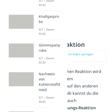
3/7 – Dauer:
04:56
Knallgaspro
be
4/7 – Dauer:
03:43
Protolysereaktion
Glimmspanp
robe
zur Stelle im Video springen
(00:28)
5/7 – Dauer:
03:34
Bei der protolytischen Reaktion wird
Nachweis
ein Proton von einem
von
Kohlenstoffd
Reaktionspartner auf den anderen
ioxid
übertragen. Deshalb kannst du die
6/7 – Dauer:
Protolysereaktion auch
04:00
Protonenübertragungs-Reaktion