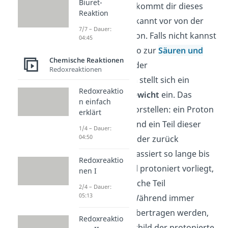
Biuret-
nennen. Vielleicht kommt dir dieses
Reaktion
Konzept schon bekannt vor von der
7/7 – Dauer:
Säure-Base-Reaktion. Falls nicht kannst
04:45
du hier unser Video zur
Säuren und
Chemische Reaktionen
Basen
finden. Bei der
Redoxreaktionen
Protolysereaktion
stellt sich ein
Redoxreaktio
Protolysegleichgewicht
ein. Das
n einfach
kannst du dir so vorstellen: ein Proton
erklärt
wird übertragen und ein Teil dieser
1/4 – Dauer:
04:50
Protonen wird wieder zurück
übertragen. Das passiert so lange bis
Redoxreaktio
ein gewisser Anteil protoniert vorliegt,
nen I
während der restliche Teil
2/4 – Dauer:
05:13
unprotoniert ist. Während immer
weiter Protonen übertragen werden,
Redoxreaktio
bleiben im Gesamtbild der protonierte