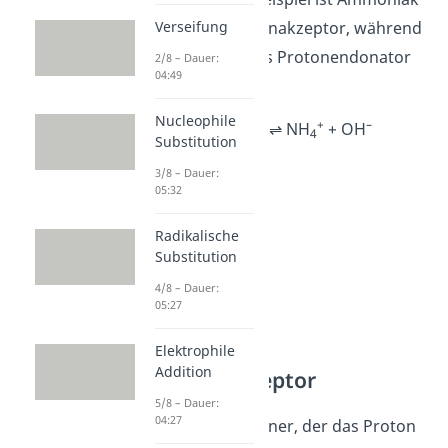
Verseifung
(NH
) der Protonenakzeptor, während
3
Wasser diesmal als Protonendonator
2/8 – Dauer:
04:49
dient.
Nucleophile
+
–
NH
+ H
O ⇌ NH
+ OH
3
2
4
Substitution
3/8 – Dauer:
05:32
Radikalische
Substitution
4/8 – Dauer:
05:27
Elektrophile
Addition
Protonenakzeptor
5/8 – Dauer:
04:27
Der Reaktionspartner, der das Proton