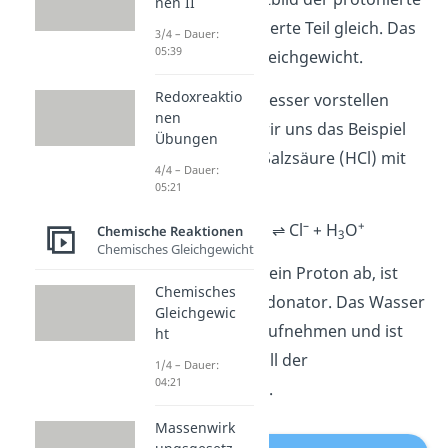
nen II
und der unprotonierte Teil gleich. Das
3/4 – Dauer:
05:39
ist das Protolysegleichgewicht.
Redoxreaktio
Damit du dir das besser vorstellen
nen
kannst, schauen wir uns das Beispiel
Übungen
der Reaktion von Salzsäure (HCl) mit
4/4 – Dauer:
Wasser (H
O) an:
05:21
2
–
+
HCl + H
O ⇌ Cl
+ H
O
Chemische Reaktionen
2
3
Chemisches Gleichgewicht
Die Salzsäure gibt ein Proton ab, ist
Chemisches
also der Protonendonator. Das Wasser
Gleichgewic
kann das Proton aufnehmen und ist
ht
somit in diesem Fall der
1/4 – Dauer:
04:21
Protonenakzeptor.
Massenwirk