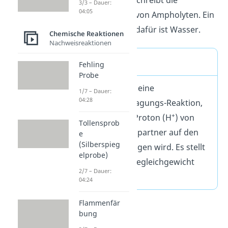
Autoprotolyse beschreibt die
3/3 – Dauer:
04:05
Eigendissoziation von Ampholyten. Ein
typisches Beispiel dafür ist Wasser.
Chemische Reaktionen
Nachweisreaktionen
Definition
Fehling
Probe
Die Protolyse ist eine
1/7 – Dauer:
04:28
Protonenübertragungs-Reaktion,
+
bei welcher ein Proton (H
) von
Tollensprob
einem Reaktionspartner auf den
e
(Silberspieg
anderen übertragen wird. Es stellt
elprobe)
sich ein Protolysegleichgewicht
2/7 – Dauer:
ein.
04:24
Flammenfär
bung