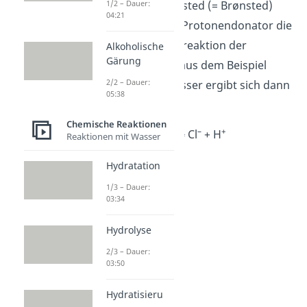
abgibt. Nach Brönsted (= Brønsted)
1/2 – Dauer:
04:21
und Lowry ist der Protonendonator die
Säure
. Für die Teilreaktion der
Alkoholische
Gärung
Protonenabgabe aus dem Beispiel
2/2 – Dauer:
Salzsäure und Wasser ergibt sich dann
05:38
diese Gleichung:
Chemische Reaktionen
–
+
HCl ⇌ Cl
+ H
Reaktionen mit Wasser
Hydratation
1/3 – Dauer:
03:34
Hydrolyse
2/3 – Dauer:
03:50
Hydratisieru