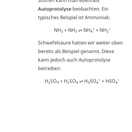
Stoffen kann man ebenfalls
Autoprotolyse
beobachten. Ein
typisches Beispiel ist Ammoniak:
+
–
NH
+ NH
⇌ NH
+ NH
3
3
4
2
Schwefelsäure hatten wir weiter oben
bereits als Beispiel genannt. Diese
kann jedoch auch Autoprotolyse
betreiben:
+
–
H
SO
+ H
SO
⇌ H
SO
+ HSO
2
4
2
4
3
4
4