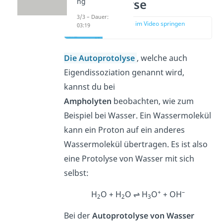
Autoprotolyse
ng
3/3 – Dauer:
zur Stelle im Video springen
03:19
(03:30)
Die Autoprotolyse
, welche auch
Eigendissoziation genannt wird,
kannst du bei
Ampholyten
beobachten, wie zum
Beispiel bei Wasser. Ein Wassermolekül
kann ein Proton auf ein anderes
Wassermolekül übertragen. Es ist also
eine Protolyse von Wasser mit sich
selbst:
+
–
H
O + H
O ⇌ H
O
+ OH
2
2
3
Bei der
Autoprotolyse von Wasser