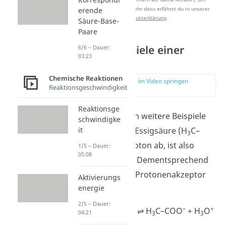
Studyflix zu verbessern. Mehr dazu erfährst du in unserer
erende
Datenschutzerklärung
.
Säure-Base-
Paare
Weitere Beispiele einer
6/6 – Dauer:
03:23
Protolyse
Chemische Reaktionen
zur Stelle im Video springen
Reaktionsgeschwindigkeit
(01:40)
Reaktionsge
Hier siehst du noch weitere Beispiele
schwindigke
it
zur Protolyse. Die Essigsäure (H
C–
3
COOH) gibt ein Proton ab, ist also
1/5 – Dauer:
05:08
Protonendonator. Dementsprechend
nimmt Wasser als Protonenakzeptor
Aktivierungs
energie
das Proton auf.
2/5 – Dauer:
–
+
H
C–COOH + H
O ⇌ H
C–COO
+ H
O
04:21
3
2
3
3