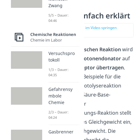
Zwang
Protolyse einfach erklärt
5/5 – Dauer:
04:46
zur Stelle im Video springen
(00:11)
Chemische Reaktionen
Chemie im Labor
Bei einer
protolytischen Reaktion
wird
Versuchspro
ein
Proton
vom
Protonendonator
auf
tokoll
den
Protonenakzeptor
übertragen
.
1/3 – Dauer:
04:35
Häufig findest du Beispiele für die
Protolyse (auch Protolysereaktion
Gefahrensy
genannt) bei den Säure-Base-
mbole
Chemie
Reaktionen. Bei der
Protonenübertragungs-Reaktion stellt
2/3 – Dauer:
04:24
sich ein chemisches Gleichgewicht ein,
das Protolysegleichgewicht. Die
Gasbrenner