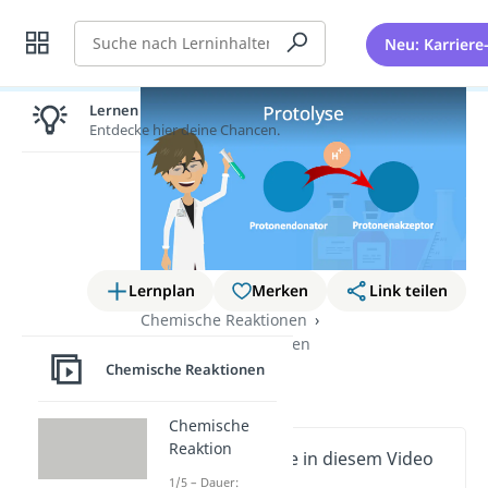
Suche
Neu: Karriere
Lernen lohnt sich!
Entdecke hier deine Chancen.
Lernplan
Merken
Link teilen
Chemische Reaktionen
Säure-Base-Reaktionen
Chemische Reaktionen
Protolyse
Chemische
Reaktion
Wichtige Inhalte in diesem Video
1/5 – Dauer: