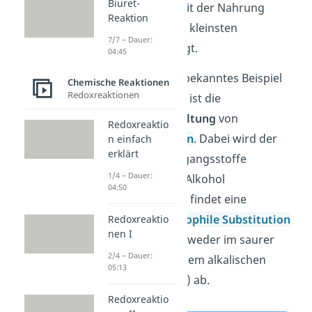
Biuret-
Proteine
, die du mit der Nahrung
Reaktion
aufnimmst, in ihre kleinsten
7/7 – Dauer:
Bestandteile zerlegt.
04:45
Ein weiteres sehr bekanntes Beispiel
Chemische Reaktionen
Redoxreaktionen
für eine Hydrolyse ist die
hydrolytische Spaltung
von
Redoxreaktio
Carbonsäureestern
. Dabei wird der
n einfach
erklärt
Ester in seine Ausgangsstoffe
1/4 – Dauer:
Carbonsäure und Alkohol
04:50
aufgespalten. Hier findet eine
sogenannte
nucleophile Substitution
Redoxreaktio
nen I
statt. Das läuft entweder im saurer
2/4 – Dauer:
Lösung oder in einem alkalischen
05:13
Milieu (Verseifung) ab.
Redoxreaktio