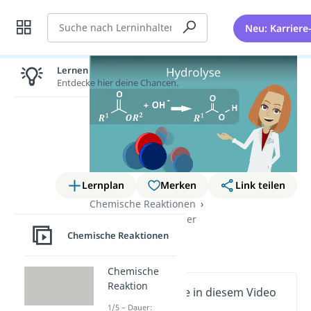
Suche
Neu: Karriere
Lernen lohnt sich!
Entdecke hier deine Chancen.
Lernplan
Merken
Link teilen
Chemische Reaktionen
Reaktionen mit Wasser
Chemische Reaktionen
Hydrolyse
Chemische
Reaktion
Wichtige Inhalte in diesem Video
1/5 – Dauer: