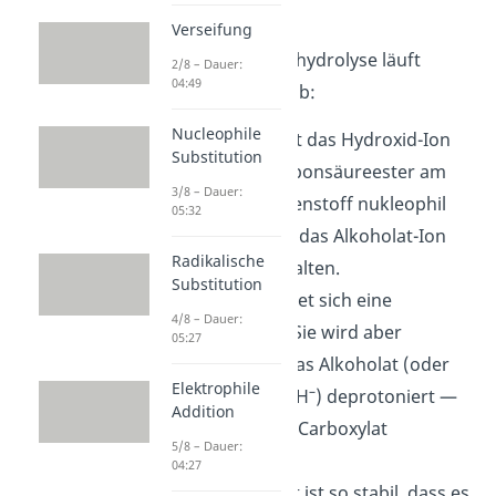
irreversibel.
Verseifung
Die basische Esterhydrolyse läuft
2/8 – Dauer:
04:49
folgendermaßen ab:
Nucleophile
Zunächst greift das Hydroxid-Ion
Substitution
–
(OH
) den Carbonsäureester am
3/8 – Dauer:
Carbonyl-Kohlenstoff nukleophil
05:32
an. Dabei wird das Alkoholat-Ion
Radikalische
–
(R
O
) abgespalten.
2
Substitution
Außerdem bildet sich eine
4/8 – Dauer:
Carbonsäure. Sie wird aber
05:27
sofort durch das Alkoholat (oder
Elektrophile
–
Hydroxidion OH
) deprotoniert —
Addition
und zwar zum Carboxylat
5/8 – Dauer:
–
(R
COO
).
1
04:27
Das Carboxylat ist so stabil, dass es