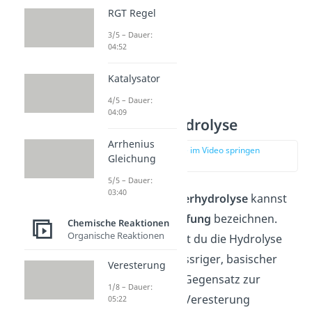
RGT Regel
3/5 – Dauer:
04:52
Katalysator
4/5 – Dauer:
04:09
Alkalische Hydrolyse
Arrhenius
zur Stelle im Video springen
Gleichung
(01:44)
5/5 – Dauer:
03:40
Die
alkalische Esterhydrolyse
kannst
du auch als
Verseifung
bezeichnen.
Chemische Reaktionen
Organische Reaktionen
Darunter verstehst du die Hydrolyse
eines Esters in wässriger, basischer
Veresterung
Lösung. Sie ist im Gegensatz zur
1/8 – Dauer:
Rückreaktion der Veresterung
05:22