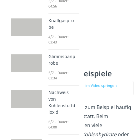
3/7 – Dauer:
04:56
Knallgaspro
be
4/7 – Dauer:
03:43
Glimmspanp
robe
Hydrolyse Beispiele
5/7 – Dauer:
03:34
zur Stelle im Video springen
(00:43)
Nachweis
von
Kohlenstoffd
Hydrolysen finden zum Beispiel häufig
ioxid
in deinem Körper statt. Beim
6/7 – Dauer:
Stoffwechsel werden viele
04:00
Biomoleküle
wie
Kohlenhydrate
oder