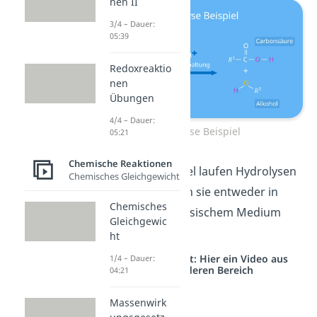
nen II
3/4 – Dauer:
05:39
Redoxreaktio
nen
Übungen
4/4 – Dauer:
Hydrolyse Beispiel
05:21
Chemische Reaktionen
Merke:
In der Regel laufen Hydrolysen
Chemisches Gleichgewicht
schneller
ab, wenn sie entweder in
Chemisches
saurem oder in basischem Medium
Gleichgewic
stattfinden.
ht
Studyflix vernetzt: Hier ein Video aus
1/4 – Dauer:
einem anderen Bereich
04:21
Massenwirk