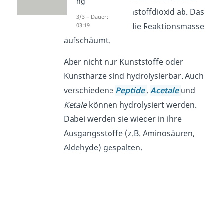
ng
spaltet sich Kohlenstoffdioxid ab. Das
3/3 – Dauer:
sorgt dafür, dass die Reaktionsmasse
03:19
aufschäumt.
Aber nicht nur Kunststoffe oder
Kunstharze sind hydrolysierbar. Auch
verschiedene
Peptide
,
Acetale
und
Ketale
können hydrolysiert werden.
Dabei werden sie wieder in ihre
Ausgangsstoffe (z.B. Aminosäuren,
Aldehyde) gespalten.