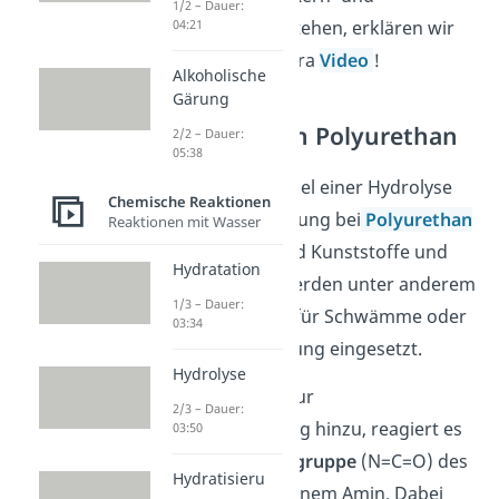
1/2 – Dauer:
Schmierseife entstehen, erklären wir
04:21
dir in unserem extra
Video
!
Alkoholische
Gärung
Hydrolyse von Polyurethan
2/2 – Dauer:
05:38
Ein weiteres Beispiel einer Hydrolyse
Chemische Reaktionen
ist die Schaumbildung bei
Polyurethan
Reaktionen mit Wasser
. Polyurethane sind Kunststoffe und
Hydratation
Kunstharze. Sie werden unter anderem
1/3 – Dauer:
als Schaumstoffe für Schwämme oder
03:34
zur Wärmedämmung eingesetzt.
Hydrolyse
Gibst du Wasser zur
2/3 – Dauer:
Reaktionsmischung hinzu, reagiert es
03:50
mit der
Isocyanatgruppe
(N=C=O) des
Hydratisieru
Polyurethans zu einem Amin. Dabei