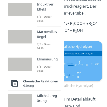
Induktiver
nicht wieder zurückreagiert. Der
Effekt
Schritt ist also irreversibel.
6/8 – Dauer:
04:56
–
–
R
COOR
+ OH
⇄
R
COOH +
R
O
1
2
1
2
–
→
R
COO
+ R
OH
1
2
Markovnikov
Regel
7/8 – Dauer:
04:10
Eliminierung
8/8 – Dauer:
04:58
Chemische Reaktionen
Gärung
Verseifung (alkalische Hydrolyse)
Milchsäureg
Wie die Verseifung im Detail abläuft
ärung
und wie dadurch Kern- und