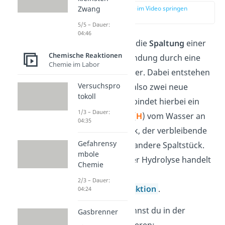
Zwang
zur Stelle im Video springen
(00:14)
5/5 – Dauer:
04:46
Eine
Hydrolyse
ist die
Spaltung
einer
Chemische Reaktionen
chemischen Verbindung durch eine
Chemie im Labor
Reaktion mit Wasser. Dabei entstehen
Versuchspro
zwei Spaltstücke, also zwei neue
tokoll
Moleküle. Formal bindet hierbei ein
1/3 – Dauer:
Wasserstoffatom (
H
) vom Wasser an
04:35
das eine Spaltstück, der verbleibende
Gefahrensy
Rest (-
OH
) an das andere Spaltstück.
mbole
Bei der Umkehr der Hydrolyse handelt
Chemie
es sich um eine
2/3 – Dauer:
Kondensationsreaktion
.
04:24
Eine Hydrolyse kannst du in der
Gasbrenner