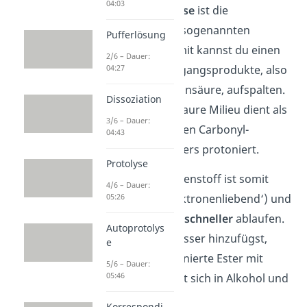
04:03
Die
saure Hydrolyse
ist die
Rückreaktion der sogenannten
Pufferlösung
Veresterung
. Damit kannst du einen
2/6 – Dauer:
04:27
Ester in seine Ausgangsprodukte, also
Alkohol und Carbonsäure, aufspalten.
Dissoziation
Das umgebende saure Milieu dient als
3/6 – Dauer:
Katalysator
, der den Carbonyl-
04:43
Sauerstoff des Esters protoniert.
Protolyse
Der Carbonyl-Kohlenstoff ist somit
4/6 – Dauer:
05:26
elektrophiler (‚elektronenliebend‘) und
die Reaktion kann
schneller
ablaufen.
Autoprotolys
Wenn du dann Wasser hinzufügst,
e
reagiert der protonierte Ester mit
5/6 – Dauer:
05:46
diesem und spaltet sich in Alkohol und
Säure auf.
Korrespondi