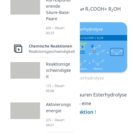
erende
R
COOR
+ H
O
⇄
R
COOH+ R
OH
1
2
2
1
2
Säure-Base-
Paare
6/6 – Dauer:
03:23
Chemische Reaktionen
Reaktionsgeschwindigkeit
Reaktionsge
schwindigke
it
Saure Esterhydrolyse
1/5 – Dauer:
05:08
Beachte:
Bei der sauren Esterhydrolyse
handelt es sich um eine
Aktivierungs
energie
Gleichgewichtsreaktion
!
2/5 – Dauer:
04:21