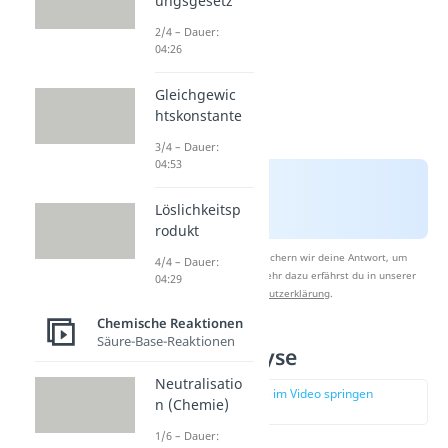
ungsgesetz
2/4 – Dauer:
04:26
Gleichgewic
htskonstante
3/4 – Dauer:
04:53
Löslichkeitsp
rodukt
Nach Beantwortung speichern wir deine Antwort, um
4/4 – Dauer:
Studyflix zu verbessern. Mehr dazu erfährst du in unserer
04:29
Datenschutzerklärung
.
Chemische Reaktionen
Säure-Base-Reaktionen
Saure Hydrolyse
Neutralisatio
zur Stelle im Video springen
n (Chemie)
(01:14)
1/6 – Dauer: