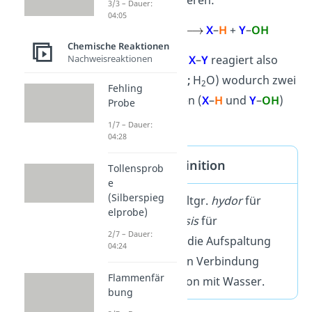
Chemie so formulieren:
3/3 – Dauer:
04:05
X
–
Y
+
H
–
OH
X
–
H
+
Y
–
OH
Chemische Reaktionen
Nachweisreaktionen
Deine Verbindung
X
–
Y
reagiert also
mit Wasser (
H
–
OH
;
H
O) wodurch zwei
2
Fehling
neue Verbindungen (
X
–
H
und
Y
–
OH
)
Probe
entstehen.
1/7 – Dauer:
04:28
Hydrolyse Definition
Tollensprob
e
(Silberspieg
Die Hydrolyse (altgr.
hydor
für
elprobe)
„Wasser“ und
lysis
für
2/7 – Dauer:
„Auflösung“) ist die Aufspaltung
04:24
einer chemischen Verbindung
Flammenfär
durch die Reaktion mit Wasser.
bung