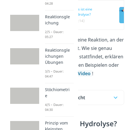
04:28
Was ist eine
Hydrolyse?
Reaktionsgle
(00:14)
ichung
2/5 – Dauer:
05:27
Eine Hydrolyse ist eine Reaktion, an der
Wasser beteiligt ist. Wie sie genau
Reaktionsgle
ichungen
abläuft und wo sie stattfindet, erklären
Übungen
wir dir hier mit vielen Beispielen oder
3/5 – Dauer:
direkt in unserem
Video
!
04:47
Stöchiometri
e
Inhaltsübersicht
4/5 – Dauer:
04:30
Was ist eine Hydrolyse?
Prinzip vom
kleinsten