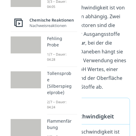
3/3 – Dauer:
04:05
Die Reaktionsgeschwindigkeit ist von
mehreren Faktoren abhängig. Zwei
Chemische Reaktionen
wichtige dieser Faktoren sind die
Nachweisreaktionen
Konzentration
der Ausgangsstoffe
Fehling
und die
Temperatur
, bei der die
Probe
Reaktion abläuft. Daneben hängt sie
1/7 – Dauer:
04:28
außerdem von der Verwendung eines
Katalysators, des pH Wertes, einer
Tollensprob
Druckänderung und der Oberfläche
e
(Silberspieg
der reagierenden Stoffe ab.
elprobe)
2/7 – Dauer:
Definition der
04:24
Reaktionsgeschwindigkeit
Flammenfär
bung
Die Reaktionsgeschwindigkeit ist