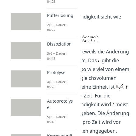
04:03
Die Formel für die
Pufferlösung
Reaktionsgeschwindigkeit sieht wie
folgt aus:
2/6 – Dauer:
04:27
Dissoziation
Das
bezeichnet jeweils die Änderung
3/6 – Dauer:
04:43
der einzelnen Werte. Das
gibt die
Konzentration
, also wie viel von einem
Protolyse
Stoff in einem Vergleichsvolumen
4/6 – Dauer:
enthalten ist, an. Seine Einheit ist
.
05:26
ist der Wert für die Zeit. Für die
Autoprotolys
Reaktionsgeschwindigkeit wird
meist
e
in Sekunden angegeben. Die Änderung
5/6 – Dauer:
der Konzentration pro Zeit wird vor
05:46
allem in Flüssigkeiten angegeben.
Korrespondi