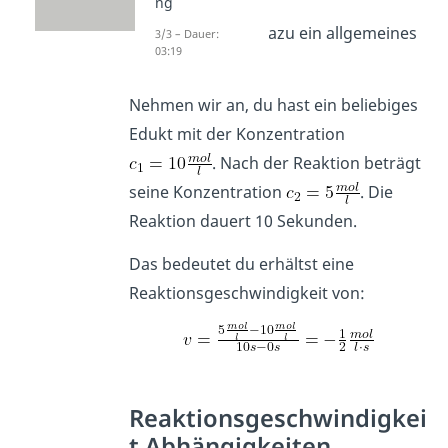
ng
Schauen wir uns dazu ein allgemeines
3/3 – Dauer:
03:19
Beispiel
an:
Nehmen wir an, du hast ein beliebiges
Edukt mit der Konzentration
. Nach der Reaktion beträgt
seine Konzentration
. Die
Reaktion dauert 10 Sekunden.
Das bedeutet du erhältst eine
Reaktionsgeschwindigkeit von:
Reaktionsgeschwindigkei
t Abhängigkeiten