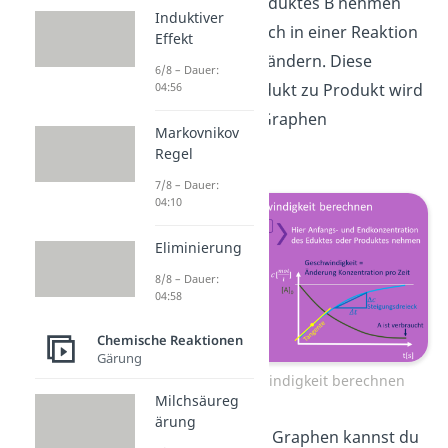
A oder die des Produktes B nehmen
Induktiver
kannst, da diese sich in einer Reaktion
Effekt
in gleichem Maße ändern. Diese
6/8 – Dauer:
04:56
Umsetzung von Edukt zu Produkt wird
durch folgenden Graphen
Markovnikov
veranschaulicht:
Regel
7/8 – Dauer:
04:10
Eliminierung
8/8 – Dauer:
04:58
Chemische Reaktionen
Gärung
Reaktionsgeschwindigkeit berechnen
Milchsäureg
ärung
Mit einem solchen Graphen kannst du