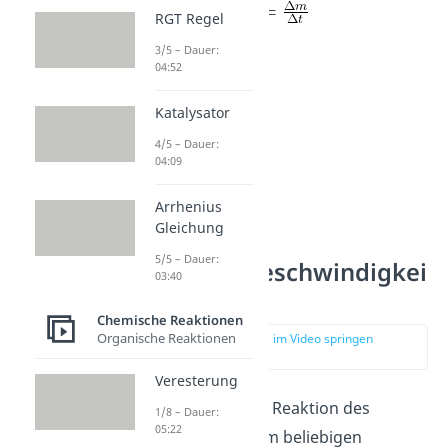
RGT Regel
3/5 – Dauer:
04:52
Katalysator
4/5 – Dauer:
04:09
Arrhenius
Gleichung
5/5 – Dauer:
Reaktionsgeschwindigkei
03:40
t berechnen
Chemische Reaktionen
Organische Reaktionen
zur Stelle im Video springen
(01:30)
Veresterung
Betrachten wir die Reaktion des
1/8 – Dauer:
05:22
Eduktes A
zu einem beliebigen