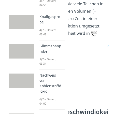
3/7 – Dauer:
ein Maß dafür, wie viele Teilchen in
04:56
einem bestimmten Volumen (=
Knallgaspro
Konzentration) pro Zeit in einer
be
chemischen Reaktion umgesetzt
4/7 – Dauer:
werden. Ihre Einheit wird in
03:43
angegeben.
Glimmspanp
robe
5/7 – Dauer:
03:34
Nachweis
von
Kohlenstoffd
ioxid
6/7 – Dauer:
04:00
Reaktionsgeschwindigkei