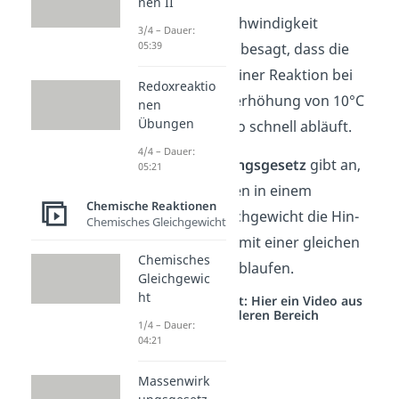
nen II
Die
R
eaktions
g
eschwindigkeit
3/4 – Dauer:
05:39
T
emperatur Regel besagt, dass die
Geschwindigkeit einer Reaktion bei
Redoxreaktio
einer Temperaturerhöhung von 10°C
nen
Übungen
zwei- bis viermal so schnell abläuft.
4/4 – Dauer:
Das
Massenwirkungsgesetz
gibt an,
05:21
dass bei Reaktionen in einem
Chemische Reaktionen
dynamischen Gleichgewicht die Hin-
Chemisches Gleichgewicht
und Rückreaktion mit einer gleichen
Chemisches
Geschwindigkeit ablaufen.
Gleichgewic
ht
Studyflix vernetzt: Hier ein Video aus
einem anderen Bereich
1/4 – Dauer:
04:21
Massenwirk