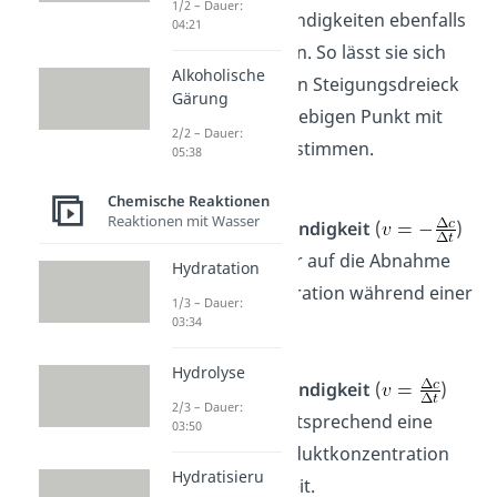
1/2 – Dauer:
Reaktionsgeschwindigkeiten ebenfalls
04:21
grafisch berechnen. So lässt sie sich
Alkoholische
entweder durch ein Steigungsdreieck
Gärung
oder für einen beliebigen Punkt mit
2/2 – Dauer:
einer Tangente bestimmen.
05:38
Eine
negative
Chemische Reaktionen
Reaktionen mit Wasser
Reaktionsgeschwindigkeit
(
)
bezieht sich immer auf die Abnahme
Hydratation
der Eduktkonzentration während einer
1/3 – Dauer:
bestimmten Zeit.
03:34
Eine
positive
Hydrolyse
Reaktionsgeschwindigkeit
(
)
2/3 – Dauer:
beschreibt dementsprechend eine
03:50
Zunahme der Produktkonzentration
Hydratisieru
während dieser Zeit.