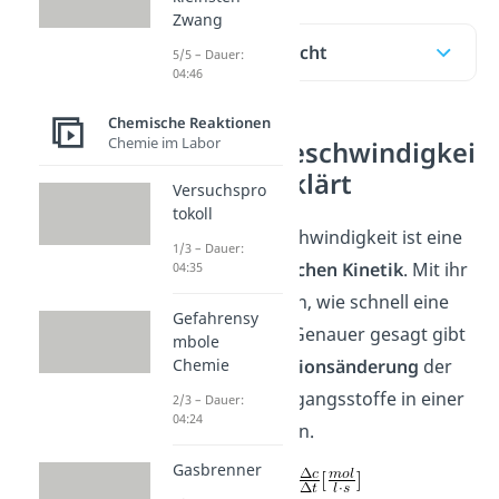
Zwang
Inhaltsübersicht
5/5 – Dauer:
04:46
Chemische Reaktionen
Chemie im Labor
Reaktionsgeschwindigkei
t einfach erklärt
Versuchspro
tokoll
Die Reaktionsgeschwindigkeit ist eine
1/3 – Dauer:
Größe der
chemischen Kinetik
. Mit ihr
04:35
kannst du angeben, wie schnell eine
Gefahrensy
Reaktion abläuft. Genauer gesagt gibt
mbole
Chemie
sie die
Konzentrationsänderung
der
reagierenden Ausgangsstoffe in einer
2/3 – Dauer:
04:24
bestimmten
Zeit
an.
Gasbrenner