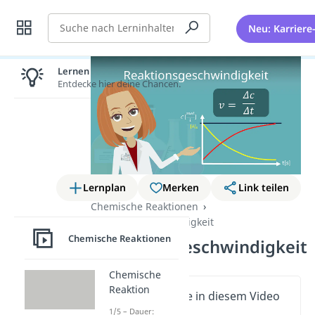
Suche
Neu: Karriere
Lernen lohnt sich!
Entdecke hier deine Chancen.
Lernplan
Merken
Link teilen
Chemische Reaktionen
Reaktionsgeschwindigkeit
Chemische Reaktionen
Reaktionsgeschwindigkeit
Chemische
Reaktion
Wichtige Inhalte in diesem Video
1/5 – Dauer: