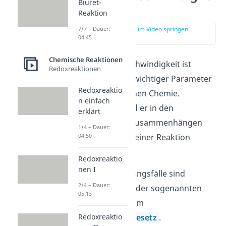
Biuret-
t Chemie
Reaktion
7/7 – Dauer:
zur Stelle im Video springen
(00:12)
04:45
Chemische Reaktionen
Die Reaktionsgeschwindigkeit ist
Redoxreaktionen
insbesondere ein wichtiger Parameter
Redoxreaktio
in der anorganischen Chemie.
n einfach
Grundsätzlich wird er in den
erklärt
verschiedensten Zusammenhängen
1/4 – Dauer:
04:50
zur Beschreibung einer Reaktion
verwendet.
Redoxreaktio
nen I
Wichtige Anwendungsfälle sind
2/4 – Dauer:
beispielsweise bei der sogenannten
05:13
RGT-Regel
oder dem
Redoxreaktio
Massenwirkungsgesetz
.