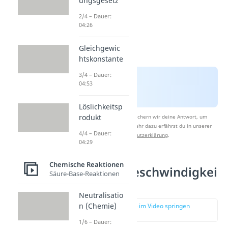
ungsgesetz
2/4 – Dauer:
04:26
Gleichgewic
htskonstante
3/4 – Dauer:
04:53
Löslichkeitsp
rodukt
Nach Beantwortung speichern wir deine Antwort, um
Studyflix zu verbessern. Mehr dazu erfährst du in unserer
4/4 – Dauer:
Datenschutzerklärung
.
04:29
Chemische Reaktionen
Reaktionsgeschwindigkei
Säure-Base-Reaktionen
t Formel
Neutralisatio
n (Chemie)
zur Stelle im Video springen
(00:43)
1/6 – Dauer: