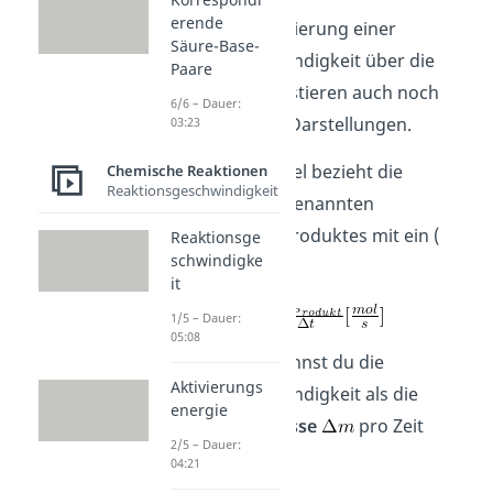
erende
Neben der Formulierung einer
Säure-Base-
Reaktionsgeschwindigkeit über die
Paare
Konzentration existieren auch noch
6/6 – Dauer:
zwei unüblichere Darstellungen.
03:23
Eine weitere Formel bezieht die
Chemische Reaktionen
Reaktionsgeschwindigkeit
Änderung der sogenannten
Stoffmenge
des Produktes mit ein (
Reaktionsge
schwindigke
):
it
1/5 – Dauer:
05:08
Bei Feststoffen kannst du die
Aktivierungs
Reaktionsgeschwindigkeit als die
energie
Änderung der
Masse
pro Zeit
2/5 – Dauer:
angeben:
04:21