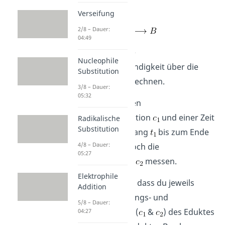
Produkt B
:
Verseifung
2/8 – Dauer:
04:49
Nun wollen wir die
Nucleophile
Reaktionsgeschwindigkeit über die
Substitution
Konzentration berechnen.
3/8 – Dauer:
05:32
Bei einer bekannten
Anfangskonzentration
und einer Zeit
Radikalische
Substitution
vom Reaktionsanfang
bis zum Ende
4/8 – Dauer:
musst du nur noch die
05:27
Endkonzentration
messen.
Elektrophile
Wichtig ist hierbei, dass du jeweils
Addition
entweder die Anfangs- und
5/8 – Dauer:
Endkonzentration (
&
) des Eduktes
04:27