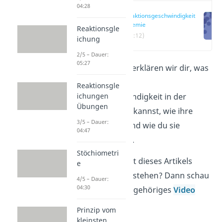
04:28
Reaktionsgeschwindigkeit
Chemie
Reaktionsgle
(00:12)
ichung
2/5 – Dauer:
05:27
In diesem Beitrag erklären wir dir, was
du dir unter der
Reaktionsgle
ichungen
Reaktionsgeschwindigkeit in der
Übungen
Chemie vorstellen kannst, wie ihre
3/5 – Dauer:
Formel aussieht und wie du sie
04:47
berechnen kannst.
Stöchiometri
Du willst den Inhalt dieses Artikels
e
noch schneller verstehen? Dann schau
4/5 – Dauer:
04:30
dir gerne unser zugehöriges
Video
zum Thema an!
Prinzip vom
kleinsten