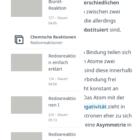
Biuret-
zwischen zwei
unterschiedlichen
Reaktion
Atomen
oder auch zwischen zwei
7/7 – Dauer:
gleichen
Atomen
, die allerdings
04:45
unterschiedlich
substituiert
sind,
Chemische Reaktionen
auftreten.
Redoxreaktionen
In einer derartigen Bindung teilen sich
Redoxreaktio
die zwei beteiligten Atome zwei
n einfach
erklärt
Elektronen
. Dabei sind diese innerhalb
der Elektronenpaarbindung frei
1/4 – Dauer:
04:50
beweglich
und nicht konstant an
einem festen Ort. Das Atom mit der
Redoxreaktio
nen I
höheren
Elektronegativität
zieht in
2/4 – Dauer:
diesem Fall die Elektronen eher zu sich
05:13
und bewirkt somit eine
Asymmetrie
in
der Verteilung.
Redoxreaktio