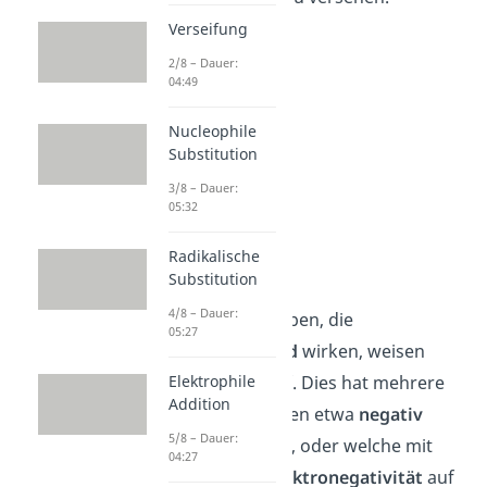
Verseifung
2/8 – Dauer:
04:49
Nucleophile
Substitution
3/8 – Dauer:
05:32
Radikalische
+I Effekt
Substitution
4/8 – Dauer:
Funktionelle Gruppen, die
05:27
elektronschiebend
wirken, weisen
einen
+I Effekt
auf. Dies hat mehrere
Elektrophile
Addition
Ursachen. So wirken etwa
negativ
5/8 – Dauer:
geladene
Teilchen
, oder welche mit
04:27
einer
geringen
Elektronegativität
auf