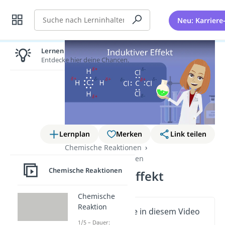
Suche
Neu: Karriere
Lernen lohnt sich!
Entdecke hier deine Chancen.
Lernplan
Merken
Link teilen
Chemische Reaktionen
Organische Reaktionen
Chemische Reaktionen
Induktiver Effekt
Chemische
Reaktion
Wichtige Inhalte in diesem Video
1/5 – Dauer: