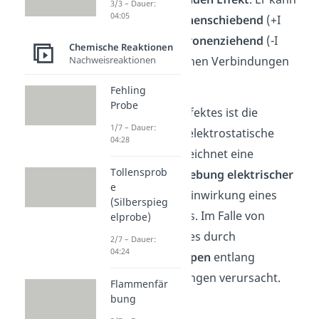
3/3 – Dauer:
04:05
entweder
elektronenschiebend
(+I
Effekt) oder
elektronenziehend
(-I
Chemische Reaktionen
Nachweisreaktionen
Effekt) in chemischen Verbindungen
auftreten.
Fehling
Probe
Auslöser dieses Effektes ist die
1/7 – Dauer:
Influenz
, also die elektrostatische
04:28
Induktion. Sie bezeichnet eine
Tollensprob
räumliche
Verschiebung
elektrischer
e
Ladungen
durch Einwirkung eines
(Silberspieg
elektrischen Feldes. Im Falle von
elprobe)
Molekülen wird dies durch
2/7 – Dauer:
04:24
funktionelle
Gruppen
entlang
chemischer Bindungen verursacht.
Flammenfär
bung