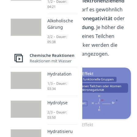
Gruppen auf, die
elektronenziehend
1/2 – Dauer:
04:21
wirken. Dafür bedarf es gewöhnlich
einer
hohen
Elektronegativität
oder
Alkoholische
einer
positiven
Ladung
. Je höher die
Gärung
Elektronegativität eines Teilchen
2/2 – Dauer:
05:38
ausfällt, umso stärker werden die
Elektronen davon angezogen.
Chemische Reaktionen
Reaktionen mit Wasser
Hydratation
1/3 – Dauer:
03:34
Hydrolyse
2/3 – Dauer:
03:50
-I Effekt
Hydratisieru