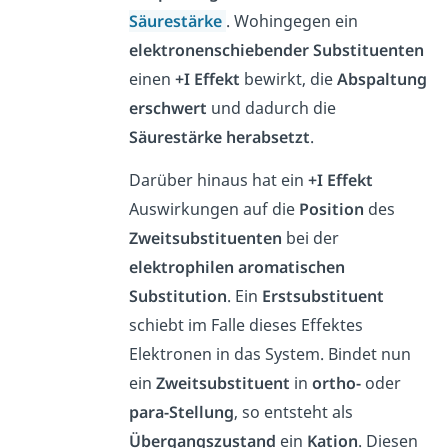
Säurestärke
. Wohingegen ein
elektronenschiebender
Substituenten
einen
+I Effekt
bewirkt, die
Abspaltung
erschwert
und dadurch die
Säurestärke
herabsetzt
.
Darüber hinaus hat ein
+I Effekt
Auswirkungen auf die
Position
des
Zweitsubstituenten
bei der
elektrophilen aromatischen
Substitution
. Ein
Erstsubstituent
schiebt im Falle dieses Effektes
Elektronen in das System. Bindet nun
ein
Zweitsubstituent
in
ortho-
oder
para-Stellung
, so entsteht als
Übergangszustand
ein
Kation
. Diesen