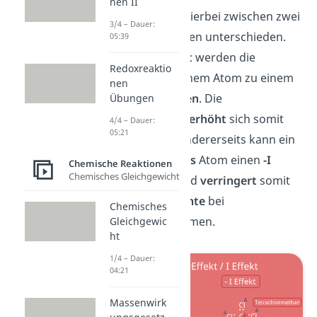
nen II
Der
I Effekt
wird hierbei zwischen zwei
3/4 – Dauer:
verschiedenen Arten unterschieden.
05:39
Bei einem
+I Effekt
werden die
Redoxreaktio
Elektronen
von einem Atom zu einem
nen
anderen
geschoben
. Die
Übungen
Elektronendichte
erhöht
sich somit
4/4 – Dauer:
05:21
beim Letzteren. Andererseits kann ein
elektronegativeres
Atom einen
-I
Chemische Reaktionen
Chemisches Gleichgewicht
Effekt
ausüben und
verringert
somit
die
Elektronendichte
bei
Chemisches
benachbarten Atomen.
Gleichgewic
ht
1/4 – Dauer:
04:21
Massenwirk