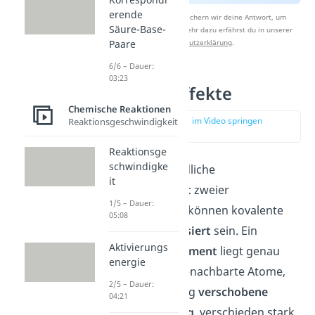
erende
Nach Beantwortung speichern wir deine Antwort, um
Säure-Base-
Studyflix zu verbessern. Mehr dazu erfährst du in unserer
Paare
Datenschutzerklärung
.
6/6 – Dauer:
03:23
Induktive Effekte
Chemische Reaktionen
zur Stelle im Video springen
Reaktionsgeschwindigkeit
(02:05)
Reaktionsge
schwindigke
Durch unterschiedliche
it
Elektronegativität
zweier
1/5 – Dauer:
Bindungspartner, können kovalente
05:08
Bindungen
polarisiert
sein. Ein
Aktivierungs
Bindungsdipolmoment
liegt genau
energie
dann vor, wenn benachbarte Atome,
2/5 – Dauer:
durch eine einseitig
verschobene
04:21
Ladungsverteilung
, verschieden stark