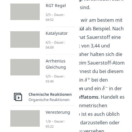
RGT Regel
negativ polarisiert sind.
3/5 – Dauer:
Dies verdeutlichen wir am bestem mit
04:52
dem
Wassermolekül
als Beispiel. Nach
Katalysator
der Pauling-Skala hat Sauerstoff eine
4/5 – Dauer:
Elektronegativität
von 3,44 und
04:09
Wasserstoff 2,2. Daher halten sich die
Arrhenius
Elektronen eher beim Sauerstoff-Atom
Gleichung
auf. Dies kennzeichnest du bei diesem
5/5 – Dauer:
Molekül durch je ein
bei den
03:40
Wasserstoffatomen
und ein
in der
Chemische Reaktionen
Nähe des
Sauerstoffatoms
. Handelt es
Organische Reaktionen
sich um einen asymmetrischen
Veresterung
Dipolcharakter
, so ist es auch üblich
1/8 – Dauer:
eines der
größer darzustellen oder
05:22
mit einem Faktor zu versehen.