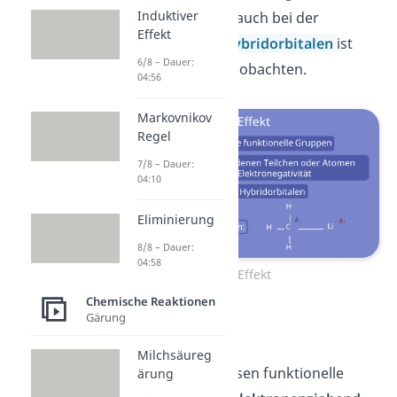
Induktiver
diese Weise. Aber auch bei der
Effekt
Ausbildung von
Hybridorbitalen
ist
6/8 – Dauer:
dieser Effekt zu beobachten.
04:56
Markovnikov
Regel
7/8 – Dauer:
04:10
Eliminierung
8/8 – Dauer:
04:58
+I Effekt
Chemische Reaktionen
Gärung
-I Effekt
Milchsäureg
Einen
-I Effekt
weisen funktionelle
ärung