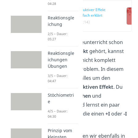
04:28
Induktiver Effekt
einfach erklärt
Reaktionsgle
(00:14)
ichung
2/5 – Dauer:
05:27
Du hast im Chemieunterricht schon
einmal vom
+I Effekt
gehört, kannst
Reaktionsgle
ichungen
diesen aber noch nicht komplett
Übungen
verstehen? Kein Problem. In diesem
3/5 – Dauer:
Artikel dreht sich alles um den
04:47
sogenannten
induktiven
Effekt
. Du
Stöchiometri
erfährst die
Ursachen
und
e
Auswirkungen
und lernst ein paar
4/5 – Dauer:
Beispiele
kennen, die einen
+I
oder
-I
04:30
Effekt
ausüben.
Prinzip vom
Dieses Thema haben wir ebenfalls in
kleinsten