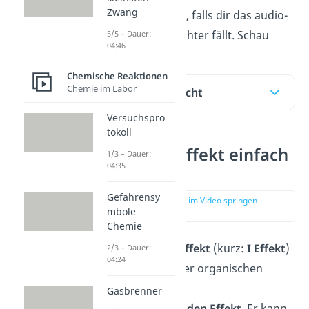
Zwang
ein
Video
verpackt, falls dir das audio-
visuelle Lernen leichter fällt. Schau
5/5 – Dauer:
04:46
Chemische Reaktionen
Chemie im Labor
Inhaltsübersicht
Versuchspro
tokoll
Induktiver Effekt einfach
1/3 – Dauer:
04:35
erklärt
Gefahrensy
zur Stelle im Video springen
mbole
(00:14)
Chemie
Beim
induktiven
Effekt
(kurz:
I Effekt
)
2/3 – Dauer:
04:24
handelt es ich in der organischen
Chemie um einen
Gasbrenner
ladungsverändernden
Effekt
. Er kann