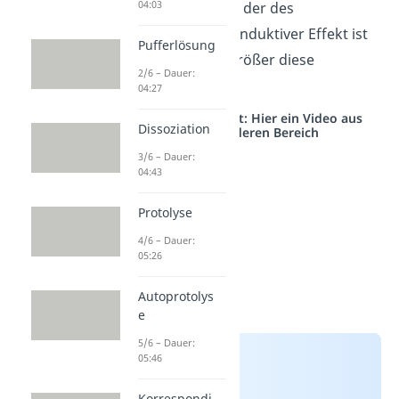
04:03
Substituenten
mit der des
Wasserstoffs
. Ein induktiver Effekt ist
Pufferlösung
umso stärker, je größer diese
2/6 – Dauer:
Differenz ausfällt.
04:27
Studyflix vernetzt: Hier ein Video aus
Dissoziation
einem anderen Bereich
3/6 – Dauer:
04:43
Protolyse
4/6 – Dauer:
05:26
Autoprotolys
e
5/6 – Dauer:
05:46
Korrespondi