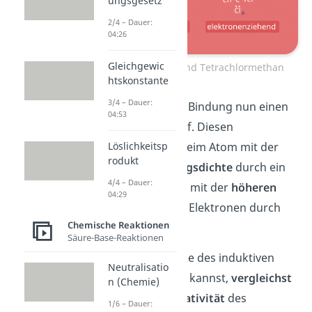
ungsgesetz
2/4 – Dauer:
04:26
Gleichgewic
I Effekt Methan und Tetrachlormethan
htskonstante
3/4 – Dauer:
Dadurch weist die Bindung nun einen
04:53
Dipolcharakter
auf. Diesen
Löslichkeitsp
symbolisierst du beim Atom mit der
rodukt
geringeren
Ladungsdichte
durch ein
4/4 – Dauer:
und beim Atom mit der
höheren
04:29
Ladungsdichte
an Elektronen durch
Chemische Reaktionen
ein
.
Säure-Base-Reaktionen
Damit du die Stärke des induktiven
Neutralisatio
Effektes bewerten kannst,
vergleichst
n (Chemie)
du die
Elektronegativität
des
1/6 – Dauer: