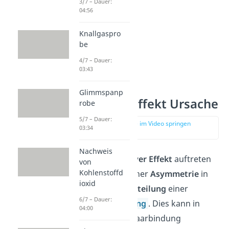
3/7 – Dauer:
04:56
Knallgaspro
be
4/7 – Dauer:
03:43
Glimmspanp
Induktiver Effekt Ursache
robe
5/7 – Dauer:
zur Stelle im Video springen
03:34
(00:35)
Nachweis
Damit ein
induktiver
Effekt
auftreten
von
Kohlenstoffd
kann, bedarf es einer
Asymmetrie
in
ioxid
der
Elektronenverteilung
einer
6/7 – Dauer:
kovalenten
Bindung
. Dies kann in
04:00
einer Elektronenpaarbindung