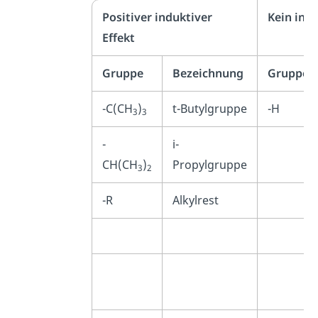
Positiver induktiver
Kein indu
Effekt
Gruppe
Bezeichnung
Gruppe
-C(CH
)
t-Butylgruppe
-H
3
3
-
i-
CH(CH
)
Propylgruppe
3
2
-R
Alkylrest