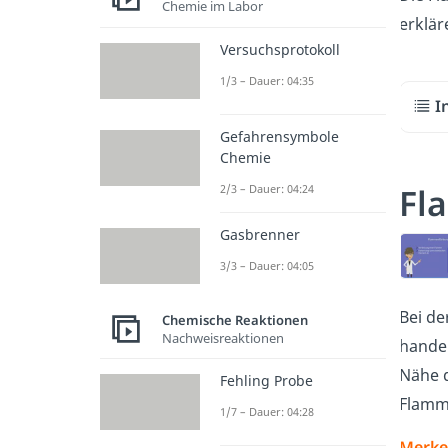
Chemie im Labor
erklär
Versuchsprotokoll
1/3 – Dauer: 04:35
I
Gefahrensymbole
Chemie
Fl
2/3 – Dauer: 04:24
Gasbrenner
3/3 – Dauer: 04:05
Bei de
Chemische Reaktionen
Nachweisreaktionen
handel
Nähe 
Fehling Probe
Flamm
1/7 – Dauer: 04:28
Merke