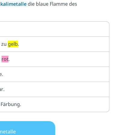
lkalimetalle
die blaue Flamme des
e zu
gelb
.
t
rot
.
e.
r.
Färbung.