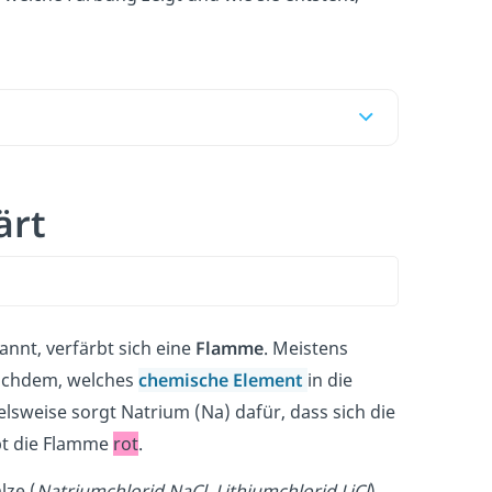
ärt
nt, verfärbt sich eine
Flamme
. Meistens
achdem, welches
chemische Element
in die
elsweise sorgt Natrium (Na) dafür, dass sich die
rbt die Flamme
rot
.
lze (
Natriumchlorid NaCl, Lithiumchlorid LiCl
)