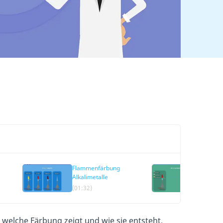
Flammenfärbung
Flamme
Alkalimetalle
Erdalka
(01:32)
(01:58)
welche Färbung zeigt und wie sie entsteht,