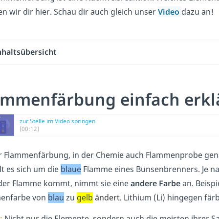
en wir dir hier. Schau dir auch gleich unser
Video
dazu an!
nhaltsübersicht
ammenfärbung einfach erkl
zur Stelle im Video springen
(00:12)
r Flammenfärbung, in der Chemie auch Flammenprobe genan
t es sich um die
blaue
Flamme eines Bunsenbrenners. Je n
der Flamme kommt, nimmt sie eine
andere Farbe
an. Beispi
enfarbe von
blau
zu
gelb
ändert. L
ithium (Li) hingegen fä
:
Nicht nur die Elemente, sondern auch die meisten ihrer Sa