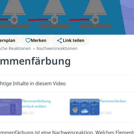
ernplan
Merken
Link teilen
che Reaktionen
Nachweisreaktionen
ammenfärbung
htige Inhalte in diesem Video
Flammenfärbung
Flammenfarben
einfach erklärt
(00:12)
(01:00)
ammenfärbung ist eine Nachweisreaktion. Welches Element 