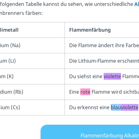
 folgenden Tabelle kannst du sehen, wie unterschiedliche
A
nbrenners färben:
limetall
Flammenfärbung
ium (Na)
Die Flamme ändert ihre Farb
ium (Li)
Die Lithium-Flamme erschein
um (K)
Du siehst eine
violette
Flamm
dium (Rb)
Eine
rote
Flamme wird sichtba
ium (Cs)
Du erkennst eine
blau
violette