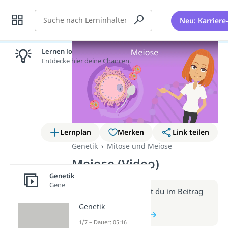
Suche
Neu: Karriere
Lernen lohnt sich!
Entdecke hier deine Chancen.
Lernplan
Merken
Link teilen
Genetik
Mitose und Meiose
Meiose (Video)
Genetik
Gene
Weitere Infos erhältst du im Beitrag
zum Video
Genetik
zum Beitrag: Meiose
1/7 – Dauer: 05:16