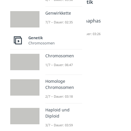
Genetik
Genwirkkette
Mitose
Prophas
Anaphas
7/7 – Dauer: 02:35
und
e
e
Meiose
Dauer: 05:03
Dauer: 03:26
Genetik
im
Chromosomen
Vergleic
h
Chromosomen
Dauer: 04:53
1/7 – Dauer: 06:47
Homologe
Chromosomen
2/7 – Dauer: 03:18
Haploid und
Diploid
3/7 – Dauer: 03:59