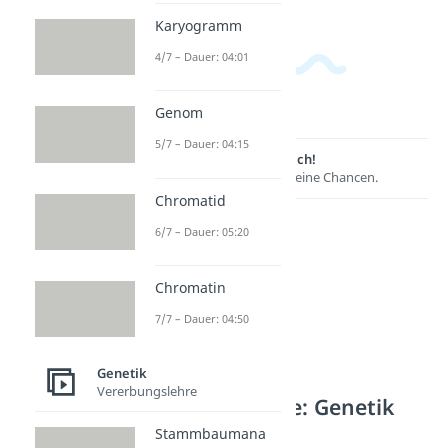
Karyogramm
4/7 – Dauer: 04:01
Genom
5/7 – Dauer: 04:15
Lernen lohnt sich!
Entdecke hier deine Chancen.
Chromatid
6/7 – Dauer: 05:20
Chromatin
7/7 – Dauer: 04:50
Genetik
Vererbungslehre
Weitere Inhalte: Genetik
Stammbaumana
Mitose und Meiose