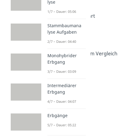
lyse
Mitose Phasen
Dauer: 04:18
1/7 – Dauer: 05:06
Meiose einfach erklärt
Dauer: 04:48
Stammbaumana
Mitose
lyse Aufgaben
Dauer: 04:28
Meiose
2/7 – Dauer: 04:40
Dauer: 06:48
Mitose und Meiose im Vergleich
Monohybrider
Dauer: 04:53
Erbgang
3/7 – Dauer: 03:09
Intermediärer
Erbgang
4/7 – Dauer: 04:07
Erbgänge
5/7 – Dauer: 05:22