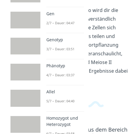
In diesem Erklärvideo wird dir die
Gen
Meiose einfach und verständlich
2/7 – Dauer: 04:47
erklärt. Du lernst, wie Zellen sich
durch diesen Prozess teilen und
Genotyp
warum dies für die Fortpflanzung
3/7 – Dauer: 03:51
wichtig ist. Es wird veranschaulicht,
was bei Meiose I und Meiose II
Phänotyp
passiert und welche Ergebnisse dabei
4/7 – Dauer: 03:37
entstehen.
Allel
5/7 – Dauer: 04:40
Homozygot und
Heterozygot
Beliebte Inhalte aus dem Bereich
6/7 – Dauer: 03:58