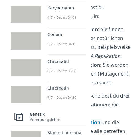
Je nach Ursache kannst du
Karyogramm
Mutationen einteilen, in:
4/7 – Dauer: 04:01
Spontane
Mutation
: Sie finden
Genom
spontan und unter natürlichen
5/7 – Dauer: 04:15
Bedingungen statt, beispielsweise
während der
DNA Replikation
.
Chromatid
Induzierte
Mutation
: Sie werden
6/7 – Dauer: 05:20
von Außenfaktoren (Mutagenen),
wie
Strahlung
, verursacht.
Chromatin
Grundsätzlich unterscheidest du
drei
7/7 – Dauer: 04:50
Hauptarten
von Mutationen: die
Genmutation, die
Genetik
Vererbungslehre
Chromosomenmutation
und die
Genommutation
. Sie alle betreffen
Stammbaumana