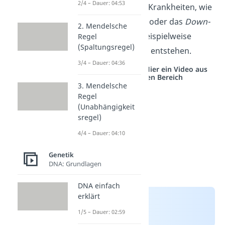
2/4 – Dauer: 04:53
Organismus haben. Krankheiten, wie
die
Sichelzellanämie
oder das
Down-
2. Mendelsche
Syndrom
, können beispielweise
Regel
(Spaltungsregel)
durch eine Mutation entstehen.
3/4 – Dauer: 04:36
Studyflix vernetzt: Hier ein Video aus
einem anderen Bereich
3. Mendelsche
Regel
(Unabhängigkeit
sregel)
4/4 – Dauer: 04:10
Genetik
DNA: Grundlagen
DNA einfach
erklärt
1/5 – Dauer: 02:59