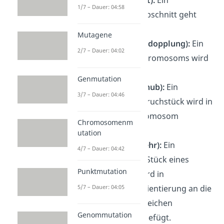
1/7 – Dauer: 04:58
Chromosomenabschnitt geht
verloren.
Mutagene
Duplikation (Verdopplung):
Ein
2/7 – Dauer: 04:02
Abschnitt des Chromosoms wird
verdoppelt.
Genmutation
Insertion (Einschub):
Ein
3/7 – Dauer: 04:46
Chromosomenbruchstück wird in
ein anderes Chromosom
Chromosomenm
eingeschoben.
utation
Inversion (Umkehr):
Ein
4/7 – Dauer: 04:42
abgebrochenes Stück eines
Punktmutation
Chromosoms wird in
umgekehrter Orientierung an die
5/7 – Dauer: 04:05
selbe Stelle im gleichen
Genommutation
Chromosom angefügt.