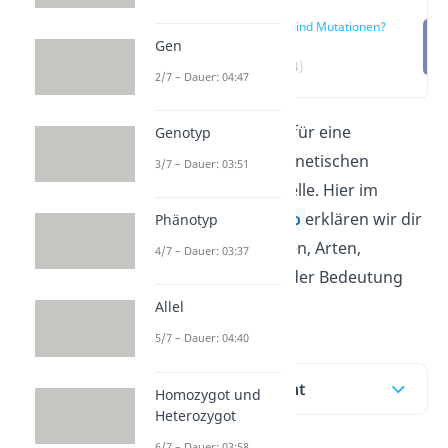
Was sind Mutationen?
Gen
(00:14)
2/7 – Dauer: 04:47
Mutationen sorgen für eine
Genotyp
Veränderung der genetischen
3/7 – Dauer: 03:51
Information einer Zelle. Hier im
Beitrag und im
Video
erklären wir dir
Phänotyp
alles zu den Ursachen, Arten,
4/7 – Dauer: 03:37
Auswirkungen und der Bedeutung
von Mutationen.
Allel
5/7 – Dauer: 04:40
Inhaltsübersicht
Homozygot und
Heterozygot
6/7 – Dauer: 03:58