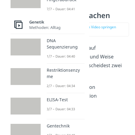
7/7 – Dauer: 04:41
Mutation
Ursachen
Genetik
zur Stelle im Video springen
Methoden: Alltag
(00:39)
DNA
Sequenzierung
Eine Mutation kann auf
unterschiedliche Art und Weise
1/7 – Dauer: 04:40
entstehen. Du unterscheidest zwei
Restriktionsenzy
Ursachen:
me
2/7 – Dauer: 04:34
Spontane Mutation
Induzierte Mutation
ELISA-Test
3/7 – Dauer: 04:33
Gentechnik