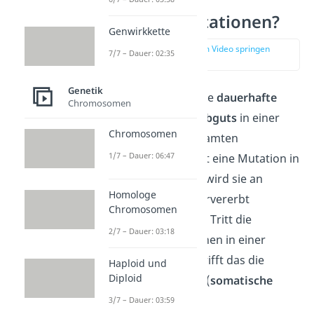
Was
sind
Mutation
en
?
Genwirkkette
zur Stelle im Video springen
7/7 – Dauer: 02:35
(00:14)
Genetik
Eine Mutation ist eine
dauerhafte
Chromosomen
Veränderung des Erbguts
in einer
Chromosomen
Zelle oder eines gesamten
1/7 – Dauer: 06:47
Organismus. Kommt eine Mutation in
einer Keimzelle vor, wird sie an
Homologe
Nachkommen weitervererbt
Chromosomen
(
Keimzellmutation
). Tritt die
2/7 – Dauer: 03:18
Veränderung hingehen in einer
Körperzelle auf, betrifft das die
Haploid und
Diploid
Nachkommen nicht (
somatische
Mutation
).
3/7 – Dauer: 03:59