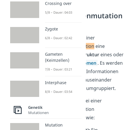
Crossing over
5/8 – Dauer: 04:03
Chromosomenmutation
Zygote
Du verstehst unter einer
6/8 – Dauer: 02:42
Chromosomenmutation
eine
Veränderung der Struktur
eines oder
Gameten
(Keimzellen)
mehrerer
Chromosomen
. Es werden
7/8 – Dauer: 03:21
hier also genetische Informationen
im großen Umfang auseinander
Interphase
‘gerissen’ und/oder umgruppiert.
8/8 – Dauer: 03:54
Du unterscheidest bei einer
Genetik
Chromosomenmutation
Mutationen
verschiedene Arten, wie:
Mutation
Deletion (Verlust):
Ein