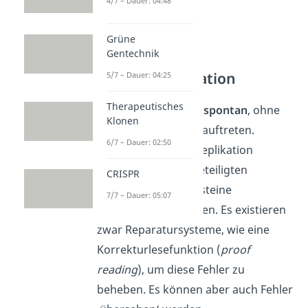
4/7 – Dauer: 04:48
Grüne
Gentechnik
Spontane Mutation
5/7 – Dauer: 04:25
Therapeutisches
Mutationen können
spontan
, ohne
Klonen
besondere Ursache auftreten.
6/7 – Dauer: 02:50
Während der DNA Replikation
können die daran beteiligten
CRISPR
Enzyme falsche Bausteine
7/7 – Dauer: 05:07
(Nukleotide) einsetzen. Es existieren
zwar Reparatursysteme, wie eine
Korrekturlesefunktion (
proof
reading
), um diese Fehler zu
beheben. Es können aber auch Fehler