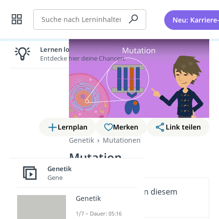
Suche
Neu: Karriere
Lernen lohnt sich!
Entdecke hier deine Chancen.
Lernplan
Merken
Link teilen
Genetik
Mutationen
Mutation
Genetik
Gene
Wichtige Inhalte in diesem
Genetik
Video
1/7 – Dauer: 05:16