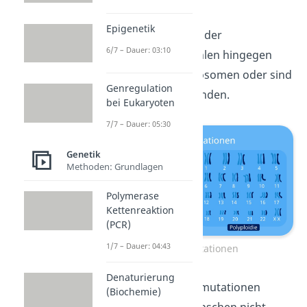
vervielfacht vor.
Epigenetik
Aneuploidie:
Bei der
6/7 – Dauer: 03:10
Mutationsart fehlen hingegen
einzelne Chromosomen oder sind
Genregulation
zusätzlich vorhanden.
bei Eukaryoten
7/7 – Dauer: 05:30
Genetik
Methoden: Grundlagen
Polymerase
Kettenreaktion
(PCR)
1/7 – Dauer: 04:43
Genommutationen
Denaturierung
Die meisten Genommutationen
(Biochemie)