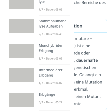
lyse
jeweils unterschiedliche Bereiche des
Erbguts.
1/7 – Dauer: 05:06
Stammbaumana
Mutation Definition
lyse Aufgaben
2/7 – Dauer: 04:40
Eine Mutation (lat. mutare =
ändern/verändern) ist eine
Monohybrider
Erbgang
spontan
entstehende oder
3/7 – Dauer: 03:09
künstlich erzeugte,
dauerhafte
Veränderung des genetischen
Intermediärer
Materials einer Zelle. Gelangt ein
Erbgang
Organismus durch eine Mutation
4/7 – Dauer: 04:07
zu einem neuen Merkmal,
Erbgänge
handelt es sich um einen Mutant
5/7 – Dauer: 05:22
oder um eine Mutante.