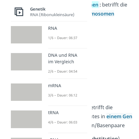
Genommutationen
:
betrifft die
Genetik
Anzahl der
Chromosomen
RNA (Ribonukleinsäure)
RNA
1/6 – Dauer: 06:37
DNA und RNA
im Vergleich
2/6 – Dauer: 04:54
mRNA
Genmutation
3/6 – Dauer: 06:12
Eine
Genmutation
betrifft die
tRNA
Änderung des Erbgutes in
einem Gen
4/6 – Dauer: 06:03
. Dabei können Basen/Basenpaare
ausgetauscht (
Substitution
),