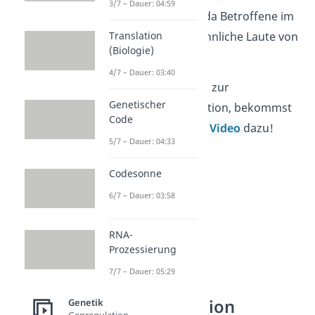
3/7 – Dauer: 04:59
trägt ihren Namen, da Betroffene im
Kindesalter katzenähnliche Laute von
Translation
(Biologie)
sich geben.
4/7 – Dauer: 03:40
Mehr Informationen zur
Genetischer
Chromosomenmutation, bekommst
Code
du in unserem extra
Video
dazu!
5/7 – Dauer: 04:33
Codesonne
6/7 – Dauer: 03:58
RNA-
Prozessierung
7/7 – Dauer: 05:29
Genommutation
Genetik
Genregulation