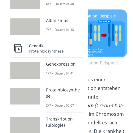
6/7 – Dauer: 04:40
Albinismus
7/7 – Dauer: 04:18
Genetik
Proteinbiosynthese
Chromosomenmutation Beispiele
Genexpression
1/7 – Dauer: 04:41
Eine Krankheit, die aus einer
Chromosomenmutation entstehen
Proteinbiosynthe
se
kann, ist das sogenannte
Katzenschrei Syndrom
(Cri-du-Chat-
2/7 – Dauer: 05:07
Syndrom)
. Hier fehlt im Chromosom
Transkription
5 ein Abschnitt. Es handelt es sich
(Biologie)
also um eine
Deletion
. Die Krankheit