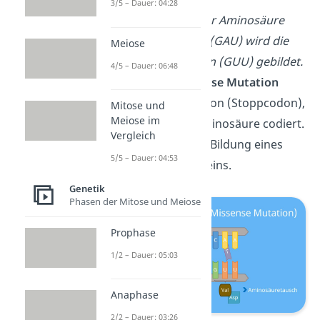
3/5 – Dauer: 04:28
Beispiel:
Statt der Aminosäure
Asparaginsäure (GAU) wird die
Meiose
Aminosäure Valin (GUU) gebildet.
4/5 – Dauer: 06:48
Bei einer
nonsense Mutation
entsteht ein Codon (Stoppcodon),
Mitose und
Meiose im
das für keine Aminosäure codiert.
Vergleich
Sie sorgt für die Bildung eines
5/5 – Dauer: 04:53
verkürzten Proteins.
Genetik
Phasen der Mitose und Meiose
Prophase
1/2 – Dauer: 05:03
Anaphase
2/2 – Dauer: 03:26