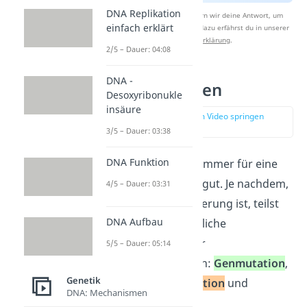
DNA Replikation
Nach Beantwortung speichern wir deine Antwort, um
einfach erklärt
Studyflix zu verbessern. Mehr dazu erfährst du in unserer
Datenschutzerklärung
.
2/5 – Dauer: 04:08
DNA -
Mutationsarten
Desoxyribonukle
insäure
zur Stelle im Video springen
(01:35)
3/5 – Dauer: 03:38
DNA Funktion
Mutationen sorgen immer für eine
Veränderung im Erbgut. Je nachdem,
4/5 – Dauer: 03:31
wie groß die Veränderung ist, teilst
DNA Aufbau
du in drei grundsätzliche
Mutationsarten oder
5/5 – Dauer: 05:14
Mutationsformen ein:
Genmutation
,
Genetik
Chromosomenmutation
und
DNA: Mechanismen
Genommutation
.