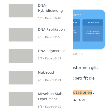
DNA-
Hybridisierung
1/5 – Dauer: 04:03
DNA Replikation
2/5 – Dauer: 05:58
DNA Polymerase
Mutationsarten
3/5 – Dauer: 04:29
Für die drei Mutationsformen gilt:
Nukleotid
Genmutationen
:
betrifft die
4/5 – Dauer: 05:21
Basenabfolge
Chromosomenmutationen
:
Meselson-Stahl-
Experiment
betrifft die Struktur der
Chromosomen
5/5 – Dauer: 04:39