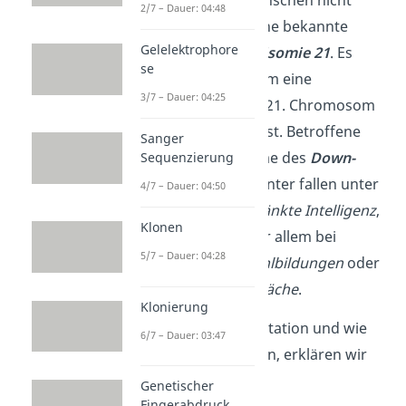
können von uns Menschen nicht
2/7 – Dauer: 04:48
überlebt werden.
Eine bekannte
Gelelektrophore
Ausnahme ist die
Trisomie 21
. Es
se
handelt sich dabei um eine
3/7 – Dauer: 04:25
Aneuploidie, da das 21. Chromosom
dreimal vorhanden ist. Betroffene
Sanger
weisen die Symptome des
Down-
Sequenzierung
Syndroms
auf. Darunter fallen unter
4/7 – Dauer: 04:50
anderem
eingeschränkte Intelligenz
,
Klonen
Unfruchtbarkeit
(vor allem bei
5/7 – Dauer: 04:28
Männern),
Organfehlbildungen
oder
Immunabwehrschwäche
.
Klonierung
Mehr zur Genommutation und wie
6/7 – Dauer: 03:47
sie entstehen können, erklären wir
dir
hier
.
Genetischer
Fingerabdruck