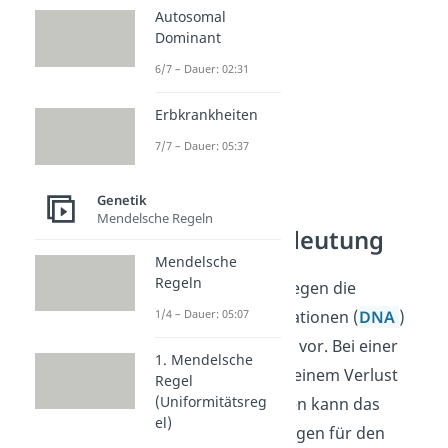
Autosomal
Dominant
6/7 – Dauer: 02:31
Erbkrankheiten
7/7 – Dauer: 05:37
Genetik
Mendelsche Regeln
Mutation Bedeutung
Mendelsche
Regeln
Bei uns Menschen liegen die
genetischen Informationen (
1/4 – Dauer: 05:07
DNA
)
verpackt im Zellkern vor. Bei einer
1. Mendelsche
Beschädigung oder einem Verlust
Regel
(Uniformitätsreg
der Erbinformationen kann das
el)
schwerwiegende Folgen für den