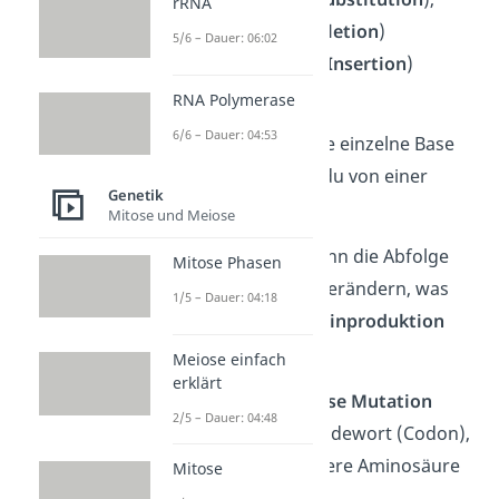
rRNA
abgespalten (
Deletion
)
5/6 – Dauer: 06:02
oder eingefügt (
Insertion
)
werden.
RNA Polymerase
6/6 – Dauer: 04:53
Merke:
Wird nur eine einzelne Base
verändert, sprichst du von einer
Genetik
Punktmutation
.
Mitose und Meiose
Die Genmutation kann die Abfolge
Mitose Phasen
der Basen deutlich verändern, was
1/5 – Dauer: 04:18
Folgen für die Proteinproduktion
hat.
Meiose einfach
erklärt
Bei einer
missense Mutation
2/5 – Dauer: 04:48
bildet sich ein Codewort (Codon),
das für eine andere Aminosäure
Mitose
codiert.