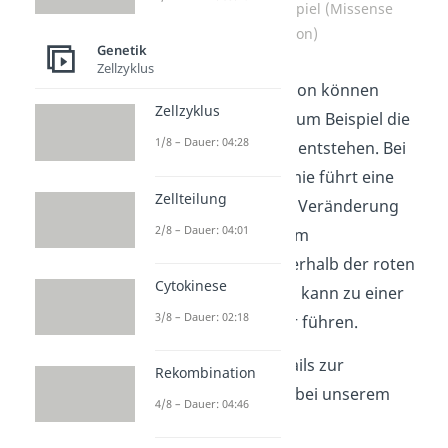
Genmutation Beispiel (Missense
Mutation)
Genetik
Zellzyklus
Aus einer Genmutation können
Zellzyklus
Erkrankungen, wie zum Beispiel die
1/8 – Dauer: 04:28
Sichelzellenanämie
, entstehen. Bei
der Sichelzellenanämie führt eine
Zellteilung
Genmutation zu der Veränderung
2/8 – Dauer: 04:01
von Hämoglobin, dem
Proteinkomplex innerhalb der roten
Cytokinese
Blutkörperchen. Das kann zu einer
3/8 – Dauer: 02:18
Blutarmut im Körper führen.
Schau für mehr Details zur
Rekombination
Genmutation gerne bei unserem
4/8 – Dauer: 04:46
Video
dazu vorbei!