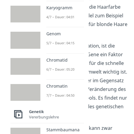
führen. Wenn du dir die Haarfarbe
Karyogramm
ansiehst, kann ein Allel zum Beispiel
4/7 – Dauer: 04:01
für braune und eins für blonde Haare
sorgen.
Genom
5/7 – Dauer: 04:15
Genau wie eine Mutation, ist die
Rekombination der Gene ein Faktor
Chromatid
in der Evolution, der für die schnelle
6/7 – Dauer: 05:20
Anpassung
an die Umwelt wichtig ist.
Allerdings gibt es hier im Gegensatz
Chromatin
zur Mutation keine Veränderung des
7/7 – Dauer: 04:50
vorhandenen Genpools. Es findet nur
eine
Umverteilung
des genetischen
Genetik
Materials statt.
Vererbungslehre
Eine Rekombination kann zwar
Stammbaumana