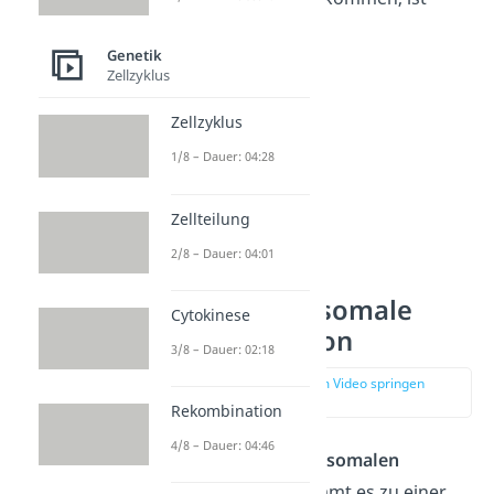
damit also minimal.
Genetik
Zellzyklus
Zellzyklus
1/8 – Dauer: 04:28
Zellteilung
2/8 – Dauer: 04:01
Intrachromosomale
Cytokinese
Rekombination
3/8 – Dauer: 02:18
zur Stelle im Video springen
(03:02)
Rekombination
4/8 – Dauer: 04:46
Bei der
intrachromosomalen
Rekombination
kommt es zu einer