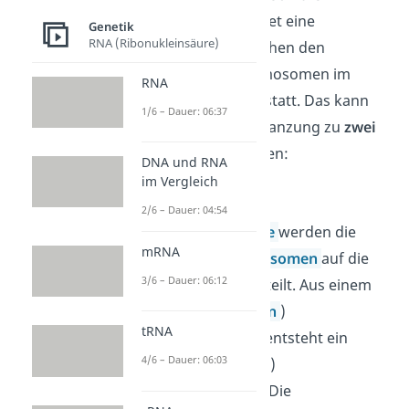
Rekombination
findet eine
Genetik
RNA (Ribonukleinsäure)
Neuverteilung zwischen den
vollständigen Chromosomen im
RNA
Chromosomensatz statt. Das kann
1/6 – Dauer: 06:37
während der Fortpflanzung zu
zwei
Zeitpunkten passieren:
DNA und RNA
im Vergleich
1) In der Meiose
2/6 – Dauer: 04:54
Während der
Meiose
werden die
mRNA
homologen Chromosomen
auf die
3/6 – Dauer: 06:12
Tochterzellen aufgeteilt. Aus einem
doppelten (
diploiden
)
tRNA
Chromosomensatz entsteht ein
4/6 – Dauer: 06:03
einfacher (haploider)
Chromosomensatz. Die