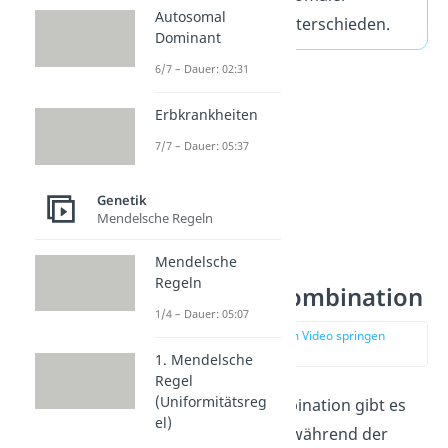
Autosomal
Rekombination unterschieden.
Dominant
6/7 – Dauer: 02:31
Erbkrankheiten
7/7 – Dauer: 05:37
Genetik
Mendelsche Regeln
Mendelsche
Regeln
Sexuelle Rekombination
1/4 – Dauer: 05:07
zur Stelle im Video springen
(00:58)
1. Mendelsche
Regel
(Uniformitätsreg
Die sexuelle Rekombination gibt es
el)
nur bei Eukaryoten während der