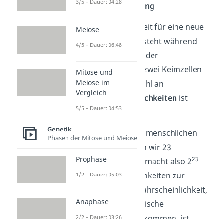
3/5 – Dauer: 04:28
2) Bei der Befruchtung
Die zweite Möglichkeit für eine neue
Meiose
Genkombination besteht während
4/5 – Dauer: 06:48
der Befruchtung bei der
Verschmelzung der zwei Keimzellen
Mitose und
Meiose im
zur
Zygote
. Die Anzahl an
Vergleich
Kombinationsmöglichkeiten
ist
5/5 – Dauer: 04:53
dabei sehr groß.
Genetik
Gehen wir von einer menschlichen
Phasen der Mitose und Meiose
Keimzelle aus, haben wir 23
Prophase
23
Chromosomen. Das macht also 2
(= 8.388.608) Möglichkeiten zur
1/2 – Dauer: 05:03
Kombination. Die Wahrscheinlichkeit,
Anaphase
zwei genetisch identische
Nachkommen zu bekommen, ist
2/2 – Dauer: 03:26