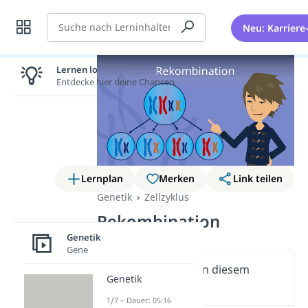
Suche
Neu: Karriere
Lernen lohnt sich!
Entdecke hier deine Chancen.
Lernplan
Merken
Link teilen
Genetik
Zellzyklus
Rekombination
Genetik
Gene
Wichtige Inhalte in diesem
Genetik
Video
1/7 – Dauer: 05:16