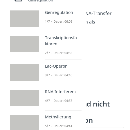
Genregulation
Transduktion
: DNA-Transfer
mithilfe von Viren als
1/7 – Dauer: 06:09
Transporter.
Transkriptionsfa
ktoren
2/7 – Dauer: 04:32
Lac-Operon
3/7 – Dauer: 04:16
RNA Interferenz
4/7 – Dauer: 04:37
Homologe und nicht
homologe
Methylierung
Rekombination
5/7 – Dauer: 04:41