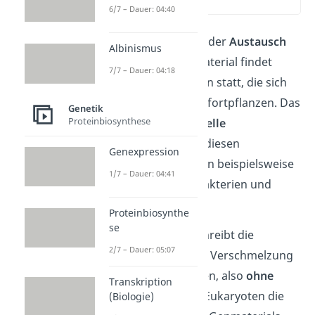
(03:54)
6/7 – Dauer: 04:40
Die Weitergabe und der
Austausch
Albinismus
von genetischem Material findet
7/7 – Dauer: 04:18
auch bei Organismen statt, die sich
nicht geschlechtlich fortpflanzen. Das
Genetik
Proteinbiosynthese
nennst du
parasexuelle
Rekombination
. Zu diesen
Genexpression
Organismen gehören beispielsweise
1/7 – Dauer: 04:41
Prokaryoten, also
Bakterien und
Archaeen
.
Proteinbiosynthe
se
Parasexualität beschreibt die
2/7 – Dauer: 05:07
Fortpflanzung
ohne Verschmelzung
der Geschlechtszellen, also
ohne
Transkription
Meiose
. Da bei den Eukaryoten die
(Biologie)