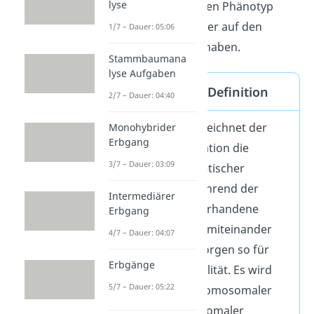
lyse
Auswirkungen auf den Phänotyp
(Aussehen), nicht aber auf den
1/7 – Dauer: 05:06
Genotyp (Genpool) haben.
Stammbaumana
lyse Aufgaben
Rekombination Definition
2/7 – Dauer: 04:40
In der Genetik bezeichnet der
Monohybrider
Erbgang
Begriff Rekombination die
3/7 – Dauer: 03:09
Neuordnung
genetischer
Informationen während der
Intermediärer
Meiose
. Bereits vorhandene
Erbgang
Allele werden neu miteinander
4/7 – Dauer: 04:07
kombiniert
und sorgen so für
Erbgänge
genetische Variabilität. Es wird
5/7 – Dauer: 05:22
zwischen interchromosomaler
und intrachromosomaler