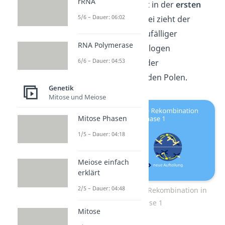
rRNA
Neuverteilung findet in der
ersten
5/6 – Dauer: 06:02
Anaphase
statt. Dabei zieht der
Spindelapparat
in zufälliger
RNA Polymerase
Verteilung die homologen
6/6 – Dauer: 04:53
Chromosomen aus der
Äquatorialebene zu den Polen.
Genetik
Mitose und Meiose
Mitose Phasen
1/5 – Dauer: 04:18
Meiose einfach
erklärt
2/5 – Dauer: 04:48
Interchromosomale Rekombination in
Anaphase 1
Mitose