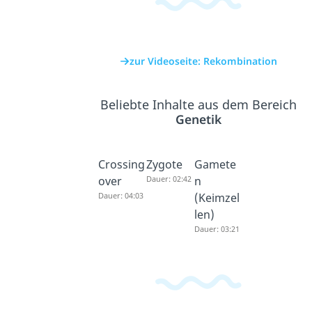
zur Videoseite: Rekombination
Beliebte Inhalte aus dem Bereich
Genetik
Crossing
Zygote
Gamete
over
Dauer: 02:42
n
Dauer: 04:03
(Keimzel
len)
Dauer: 03:21