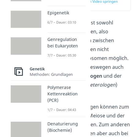
zur Stelle im Video springen
(03:29)
Epigenetik
Die
Rekombination
ist sowohl
6/7 – Dauer: 03:10
zwischen gleichartigen, also
Genregulation
homologen, als auch zwischen
bei Eukaryoten
unterschiedlichen, den nicht
7/7 – Dauer: 05:30
homologen, Chromosomen möglich.
Du unterscheidest deswegen auch
Genetik
Methoden: Grundlagen
zwischen der
homologen
und der
nicht homologen
(
heterologen
)
Polymerase
Rekombination.
Kettenreaktion
(PCR)
Diese Neuanordnungen können zum
1/7 – Dauer: 04:43
einen während der Meiose und der
Denaturierung
Befruchtung passieren. Zum anderen
(Biochemie)
sind Rekombinationen aber auch bei