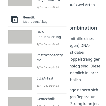
Das kann eine Zelle auf
zwei
Arten
7/7 – Dauer: 04:41
umsetzen.
Genetik
Methoden: Alltag
Homologe Rekombination
DNA
Sequenzierung
Hier wird der Bruch mithilfe eines
1/7 – Dauer: 04:40
identischen
(homologen) DNA-
Stücks repariert. Es ist dabei
Restriktionsenzy
essenziell, dass die doppelsträngigen
me
DNA-Sequenzen
homolog
sind. Diese
2/7 – Dauer: 04:34
Abschnitte sind sich nämlich in ihrer
ELISA-Test
Basenabfolge sehr ähnlich.
3/7 – Dauer: 04:33
Die identischen Stränge nähern sich
nun bei der homologen Reparatur
Gentechnik
an. Der beschädigte Strang kann jetzt