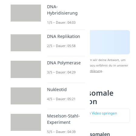
DNA-
Hybridisierung
1/5 – Dauer: 04:03
DNA Replikation
2/5 – Dauer: 05:58
Nach Beantwortung speichern wir deine Antwort, um
DNA Polymerase
Studyflix zu verbessern. Mehr dazu erfährst du in unserer
Datenschutzerklärung
.
3/5 – Dauer: 04:29
Nukleotid
Interchromosomale
4/5 – Dauer: 05:21
Rekombination
zur Stelle im Video springen
Meselson-Stahl-
(01:08)
Experiment
5/5 – Dauer: 04:39
Bei der
interchromosomalen