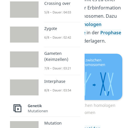
Crossing over
neuen Verteilung der Erbinformation
5/8 – Dauer: 04:03
innerhalb der Chromosomen. Dazu
müssen sich die
homologen
Zygote
Chromosomenpaare
in der
Prophase
6/8 – Dauer: 02:42
der Meiose aneinanderlagern.
Gameten
(Keimzellen)
7/8 – Dauer: 03:21
Interphase
8/8 – Dauer: 03:54
Crossing over zwischen homologen
Genetik
Mutationen
Chromosomen
Mutation