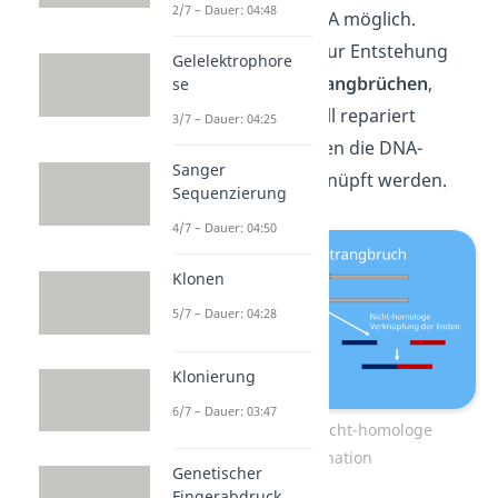
2/7 – Dauer: 04:48
Reparaturen der DNA möglich.
Kommt es nämlich zur Entstehung
Gelelektrophore
von
DNA-Doppelstrangbrüchen
,
se
müssen diese schnell repariert
3/7 – Dauer: 04:25
werden. Dazu müssen die DNA-
Sanger
Stränge wieder verknüpft werden.
Sequenzierung
4/7 – Dauer: 04:50
Klonen
5/7 – Dauer: 04:28
Klonierung
6/7 – Dauer: 03:47
Homologe und nicht-homologe
Rekombination
Genetischer
Fingerabdruck