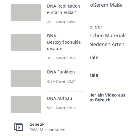
Kombinationen in größerem Maße
DNA Replikation
einfach erklärt
entstehen.
2/5 – Dauer: 04:08
Du unterscheidest bei der
Umverteilung genetischen Materials
DNA -
Desoxyribonukle
zwischen zwei verschiedenen Arten:
insäure
Interchromosomale
3/5 – Dauer: 03:38
Rekombination
DNA Funktion
Intrachromosomale
4/5 – Dauer: 03:31
Rekombination
Studyflix vernetzt: Hier ein Video aus
DNA Aufbau
einem anderen Bereich
5/5 – Dauer: 05:14
Genetik
DNA: Mechanismen