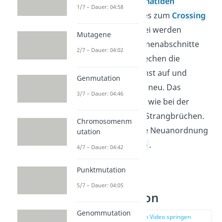
Wenn sich die
Chromatiden
1/7 – Dauer: 04:58
überkreuzen, kann es zum
Crossing
over
kommen. Dabei werden
Mutagene
einzelne Chromosomenabschnitte
2/7 – Dauer: 04:02
getauscht. Dabei brechen die
Chromatiden zunächst auf und
Genmutation
verbinden sich dann neu. Das
3/7 – Dauer: 04:46
funktioniert ähnlich, wie bei der
Reparatur von DNA-Strangbrüchen.
Chromosomenm
Das Ergebnis ist eine Neuanordnung
utation
verschiedener
Allele
.
4/7 – Dauer: 04:42
Punktmutation
Parasexuelle
5/7 – Dauer: 04:05
Rekombination
Genommutation
zur Stelle im Video springen