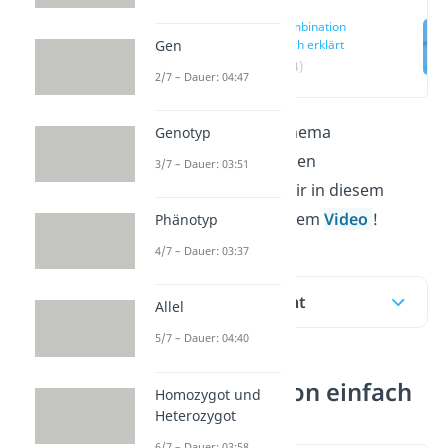
Rekombination
Gen
einfach erklärt
(00:14)
2/7 – Dauer: 04:47
Alles, was du zum Thema
Genotyp
Rekombination
wissen
3/7 – Dauer: 03:51
solltest, zeigen wir dir in diesem
Beitrag und in unserem
Video
!
Phänotyp
4/7 – Dauer: 03:37
Inhaltsübersicht
Allel
5/7 – Dauer: 04:40
Rekombination einfach
Homozygot und
erklärt
Heterozygot
6/7 – Dauer: 03:58