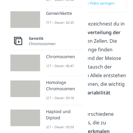
zur Stelle im Video springen
(00:14)
Genwirkkette
7/7 – Dauer: 02:35
Als Rekombination bezeichnest du in
der Biologie die
Neuverteilung der
Genetik
Erbinformation
in den Zellen. Die
Chromosomen
Umverteilungsvorgänge finden
Chromosomen
hauptsächlich während der Meiose
1/7 – Dauer: 06:47
statt. Durch den Austausch der
bereits vorhandenen Allele entstehen
Homologe
neue Genkombinationen, die wichtig
Chromosomen
für die
genetische Variabilität
2/7 – Dauer: 03:18
(Vielfalt) sind.
Haploid und
Merke
:
Allele
sind verschiedene
Diploid
Varianten
eines Gens, die zu
3/7 – Dauer: 03:59
unterschiedlichen
Merkmalen