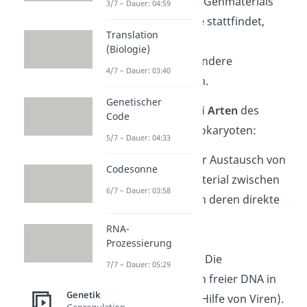
neue Verteilung des Genmaterials
3/7 – Dauer: 04:59
während der Meiose stattfindet,
Translation
muss es hier
(Biologie)
dementsprechend andere
4/7 – Dauer: 03:40
Mechanismen geben.
Genetischer
Es gibt folgende
drei Arten
des
Code
Gentransfers
bei Prokaryoten:
5/7 – Dauer: 04:33
Konjugation
: Der Austausch von
Codesonne
genetischem Material zwischen
6/7 – Dauer: 03:58
zwei Zellen durch deren direkte
Verbindung.
RNA-
Prozessierung
Transformation
: Die
7/7 – Dauer: 05:29
Übertragung von freier DNA in
Genetik
eine Zelle (ohne Hilfe von Viren).
Genregulation