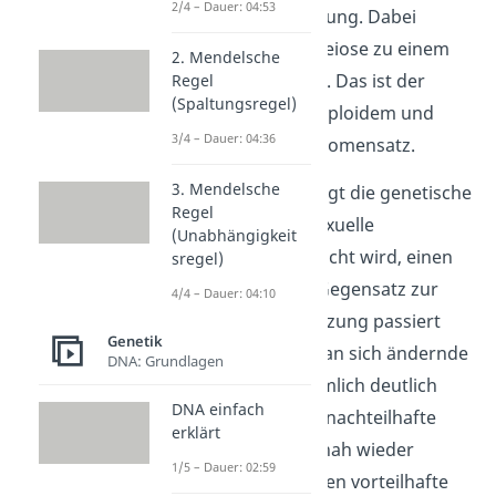
2/4 – Dauer: 04:53
sexuellen Fortpflanzung. Dabei
kommt es bei der Meiose zu einem
2. Mendelsche
Kernphasenwechsel
. Das ist der
Regel
(Spaltungsregel)
Wechsel zwischen diploidem und
3/4 – Dauer: 04:36
haploidem Chromosomensatz.
3. Mendelsche
In der Evolution bringt die genetische
Regel
Vielfalt, die durch sexuelle
(Unabhängigkeit
Rekombination erreicht wird, einen
sregel)
großen
Vorteil
. Im Gegensatz zur
4/4 – Dauer: 04:10
asexuellen Fortpflanzung passiert
Genetik
hier die
Anpassung
an sich ändernde
DNA: Grundlagen
Umweltfaktoren nämlich deutlich
DNA einfach
schneller
. Während nachteilhafte
erklärt
Kombinationen zeitnah wieder
1/5 – Dauer: 02:59
verschwinden, können vorteilhafte