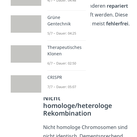
4/7 – Dauer: 04:48
unter Vorlage des anderen
repariert
und wieder verknüpft werden. Diese
Grüne
Art der Reparatur ist meist
fehlerfrei
.
Gentechnik
5/7 – Dauer: 04:25
Therapeutisches
Klonen
6/7 – Dauer: 02:50
CRISPR
7/7 – Dauer: 05:07
Nicht
homologe/heterologe
Rekombination
Nicht homologe Chromosomen sind
nicht identisch. Dementsprechend