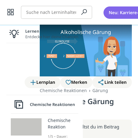
Suche
Neu: Karriere
Lernen lohnt sich!
Entdecke hier deine Chancen.
Lernplan
Merken
Link teilen
Chemische Reaktionen
Gärung
Alkoholische Gärung
Chemische Reaktionen
(Video)
Chemische
Weitere Infos erhältst du im Beitrag
Reaktion
zum Video
1/5 – Dauer: