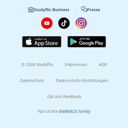
Studyflix Business
Presse
© 2026 Studyflix
Impressum
AGB
Datenschutz
Datenschutz-Einstellungen
Gib uns Feedback
Part of the
EMBRACE family