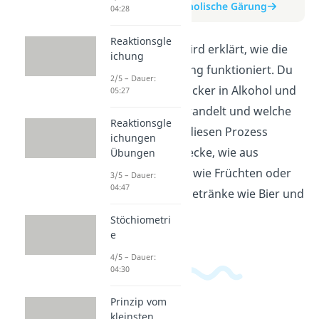
zum Beitrag: Alkoholische Gärung
04:28
Reaktionsgle
In diesem Video wird erklärt, wie die
ichung
alkoholische Gärung funktioniert. Du
2/5 – Dauer:
lernst, wie Hefe Zucker in Alkohol und
05:27
Kohlendioxid umwandelt und welche
Reaktionsgle
Bedingungen für diesen Prozess
ichungen
wichtig sind. Entdecke, wie aus
Übungen
einfachen Zutaten wie Früchten oder
3/5 – Dauer:
04:47
Getreide leckere Getränke wie Bier und
Wein entstehen.
Stöchiometri
e
4/5 – Dauer:
04:30
Prinzip vom
kleinsten