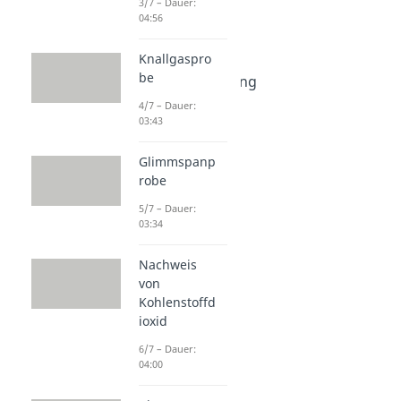
3/7 – Dauer:
04:56
Gärung
Milchsäuregärung
Knallgaspro
Dauer: 04:21
be
Alkoholische Gärung
Dauer: 05:38
4/7 – Dauer:
03:43
Glimmspanp
robe
5/7 – Dauer:
03:34
Nachweis
von
Kohlenstoffd
ioxid
6/7 – Dauer:
04:00