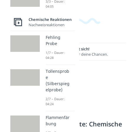
3/3 – Dauer:
04:05
Chemische Reaktionen
Nachweisreaktionen
Fehling
Probe
Lernen lohnt sich!
1/7 – Dauer:
Entdecke hier deine Chancen.
04:28
Tollensprob
e
(Silberspieg
elprobe)
2/7 – Dauer:
04:24
Flammenfär
Weitere Inhalte: Chemische
bung
Reaktionen