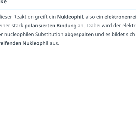
ke
dieser Reaktion greift ein
Nukleophil
, also ein
elektronenre
einer stark
polarisierten Bindung
an. Dabei wird der elektr
er nucleophilen Substitution
abgespalten
und es bildet sich
eifenden Nukleophil
aus.