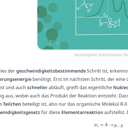
Nucleophile Substitution 
ies der
geschwindigkeitsbestimmende
Schritt ist, erkenn
ierungsenergie
benötigt. Erst im nächsten Schritt, der eine 
ist und auch
schneller
abläuft, greift das eigentliche
Nukleo
g aus, wobei auch das Produkt der Reaktion entsteht. Da
n Teilchen
beteiligt ist, also nur das organische Molekül R-X
windigkeitsgesetz
für diese
Elementarreaktion
aufstellst.