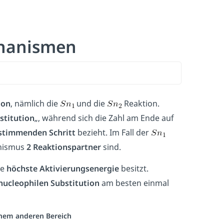
chanismen
ion
, nämlich die
und die
Reaktion.
stitution
„, während sich die Zahl am Ende auf
stimmenden Schritt
bezieht. Im Fall der
nismus
2 Reaktionspartner
sind.
ie
höchste Aktivierungsenergie
besitzt.
nucleophilen Substitution
am besten einmal
einem anderen Bereich