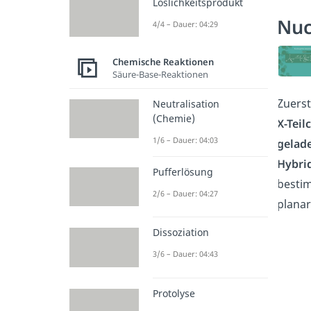
Löslichkeitsprodukt
Nuc
4/4 – Dauer: 04:29
Chemische Reaktionen
Säure-Base-Reaktionen
Zuers
Neutralisation
(Chemie)
X-Teil
1/6 – Dauer: 04:03
gelad
Hybri
Pufferlösung
besti
2/6 – Dauer: 04:27
planar
Dissoziation
3/6 – Dauer: 04:43
Protolyse