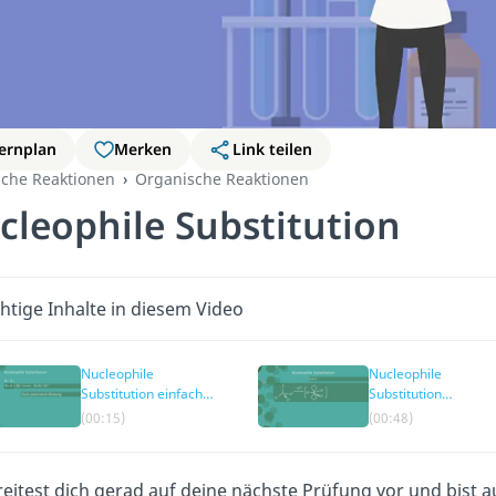
ernplan
Merken
Link teilen
che Reaktionen
Organische Reaktionen
cleophile Substitution
htige Inhalte in diesem Video
Nucleophile
Nucleophile
Substitution einfach
Substitution
erklärt
Mechanismen
(00:15)
(00:48)
eitest dich gerad auf deine nächste Prüfung vor und bist a