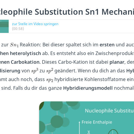
leophile Substitution Sn1 Mecha
zur Stelle im Video springen
(00:58)
t zur
Reaktion: Bei dieser spaltet sich im
ersten
und au
chen heterolytisch
ab. Es entsteht also ein Zwischenprodu
enen Carbokation
. Dieses Carbo-Kation ist dabei
planar
, de
disierung
von
zu
geändert. Wenn du dich an das
Hyb
mmt auch noch, dass
hybridisierte Kohlenstoffatome ei
 sind. Falls du dir das ganze
Hybridierungsmodell
nochmal 