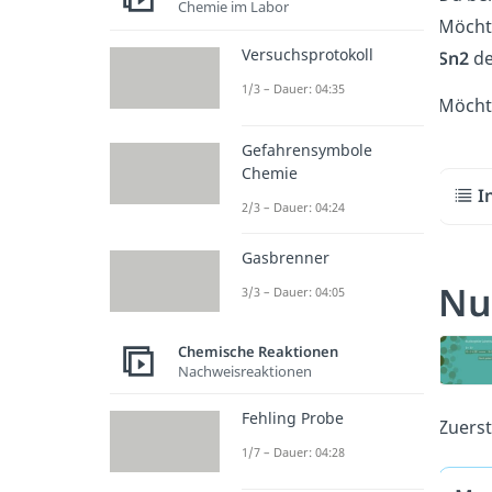
Chemie im Labor
Möchte
Versuchsprotokoll
Sn2
d
1/3 – Dauer: 04:35
Möchte
Gefahrensymbole
Chemie
I
2/3 – Dauer: 04:24
Gasbrenner
Nu
3/3 – Dauer: 04:05
Chemische Reaktionen
Nachweisreaktionen
Fehling Probe
Zuerst
1/7 – Dauer: 04:28