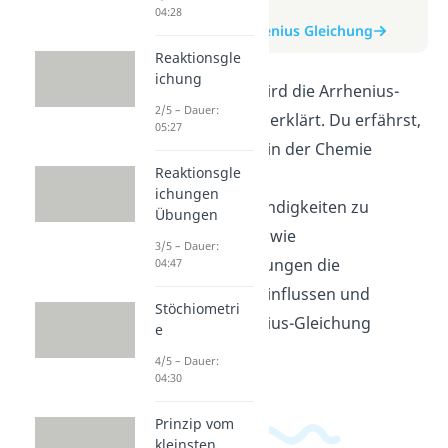
zum Video
04:28
zum Beitrag: Arrhenius Gleichung
Reaktionsgle
ichung
In diesem Video wird die Arrhenius-
2/5 – Dauer:
Gleichung einfach erklärt. Du erfährst,
05:27
wie die Gleichung in der Chemie
Reaktionsgle
genutzt wird, um
ichungen
Reaktionsgeschwindigkeiten zu
Übungen
berechnen. Lerne, wie
3/5 – Dauer:
Temperaturänderungen die
04:47
Reaktionsrate beeinflussen und
Stöchiometri
warum die Arrhenius-Gleichung
e
wichtig ist.
4/5 – Dauer:
04:30
Prinzip vom
kleinsten