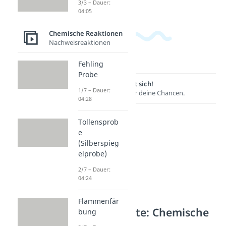
3/3 – Dauer:
04:05
Chemische Reaktionen
Nachweisreaktionen
Fehling
Probe
Lernen lohnt sich!
1/7 – Dauer:
Entdecke hier deine Chancen.
04:28
Tollensprob
e
(Silberspieg
elprobe)
2/7 – Dauer:
04:24
Flammenfär
Weitere Inhalte: Chemische
bung
Reaktionen