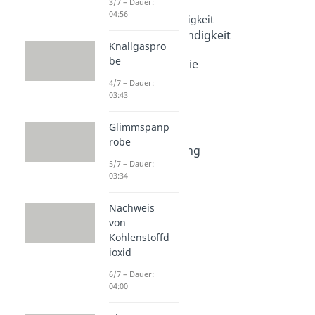
3/7 – Dauer:
04:56
Reaktionsgeschwindigkeit
Reaktionsgeschwindigkeit
Knallgaspro
Dauer: 05:08
be
Aktivierungsenergie
Dauer: 04:21
4/7 – Dauer:
RGT Regel
03:43
Dauer: 04:52
Katalysator
Glimmspanp
Dauer: 04:09
robe
Arrhenius Gleichung
5/7 – Dauer:
Dauer: 03:40
03:34
Nachweis
von
Kohlenstoffd
ioxid
6/7 – Dauer:
04:00