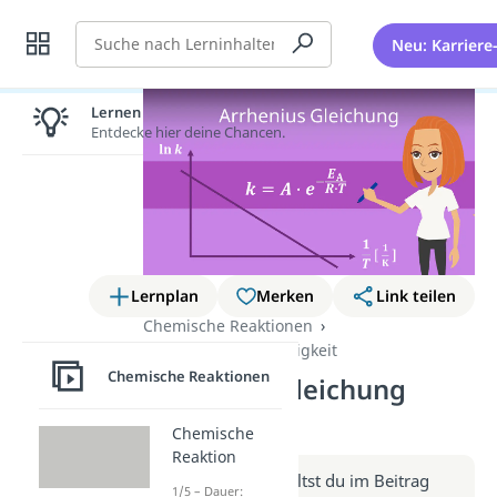
Suche
Neu: Karriere
Lernen lohnt sich!
Entdecke hier deine Chancen.
Lernplan
Merken
Link teilen
Chemische Reaktionen
Reaktionsgeschwindigkeit
Chemische Reaktionen
Arrhenius Gleichung
(Video)
Chemische
Reaktion
Weitere Infos erhältst du im Beitrag
1/5 – Dauer: