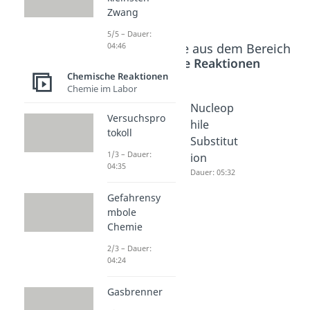
Zwang
5/5 – Dauer:
04:46
Beliebte Inhalte aus dem Bereich
Chemische Reaktionen
Chemische Reaktionen
Chemie im Labor
Verester
Verseifu
Nucleop
Versuchspro
ung
ng
hile
tokoll
Dauer: 05:22
Dauer: 04:49
Substitut
1/3 – Dauer:
ion
04:35
Dauer: 05:32
Gefahrensy
mbole
Chemie
2/3 – Dauer:
04:24
Gasbrenner