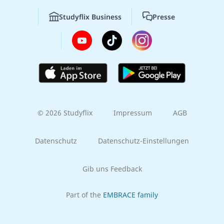
Studyflix Business
Presse
© 2026 Studyflix
Impressum
AGB
Datenschutz
Datenschutz-Einstellungen
Gib uns Feedback
Part of the
EMBRACE family