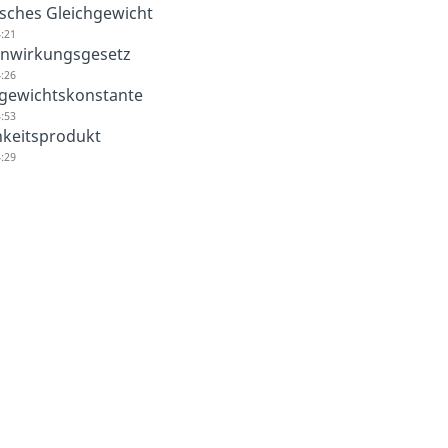
sches Gleichgewicht
:21
nwirkungsgesetz
:26
hgewichtskonstante
:53
hkeitsprodukt
:29