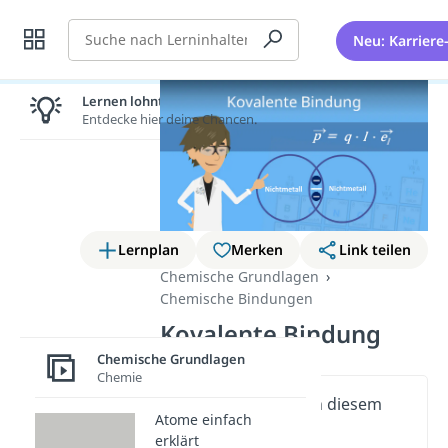
Suche
Neu: Karriere
Lernen lohnt sich!
Entdecke hier deine Chancen.
Lernplan
Merken
Link teilen
Chemische Grundlagen
Chemische Bindungen
Kovalente Bindung
Chemische Grundlagen
Chemie
Wichtige Inhalte in diesem
Atome einfach
Video
erklärt