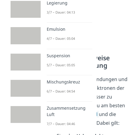
Legierung
3/7 – Dauer: 04:13
Emulsion
4/7 – Dauer: 05:04
Suspension
Formelschreibweise
kovalente Bindung
5/7 – Dauer: 05:05
Um die kovalenten Bindungen und
Mischungskreuz
die Verteilung der Elektronen der
6/7 – Dauer: 04:54
beteiligten Atome besser zu
zeigen, verwendest du am besten
Zusammensetzung
die
Elektronenformel
und die
Luft
Valenzstrichformel
. Dabei gilt:
7/7 – Dauer: 04:46