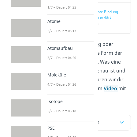
1/7 – Dauer: 04:35
Kovalente Bindung
einfach erklärt
Atome
(00:13)
2/7 – Dauer: 05:17
Die kovalente Bindung oder
Atomaufbau
Atombindung
ist eine Form der
3/7 – Dauer: 04:20
chemischen Bindung. Was eine
kovalente Bindung genau ist und
Moleküle
wie sie entsteht, erklären wir dir
4/7 – Dauer: 04:36
hier im Beitrag oder im
Video
mit
vielen Beispielen.
Isotope
5/7 – Dauer: 05:18
Inhaltsübersicht
PSE