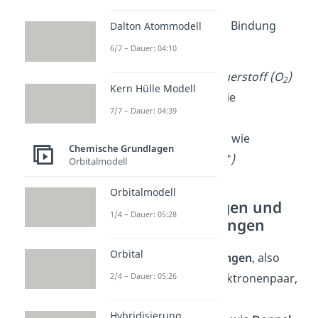
Durch eine kovalente Bindung
Dalton Atommodell
entstehen:
6/7 – Dauer: 04:10
Moleküle, wie
Sauerstoff
(O
)
2
Kern Hülle Modell
Atomgitter, wie die
7/7 – Dauer: 04:39
Diamantstruktur
bestimmte Ionen, wie
Chemische Grundlagen
+
Ammonium (NH
)
Orbitalmodell
4
Orbitalmodell
Einfachbindungen und
1/4 – Dauer: 05:28
Mehrfachbindungen
Orbital
Neben
Einfachbindungen
, also
einem bindenden Elektronenpaar,
2/4 – Dauer: 05:26
gibt es auch auch
Hybridisierung