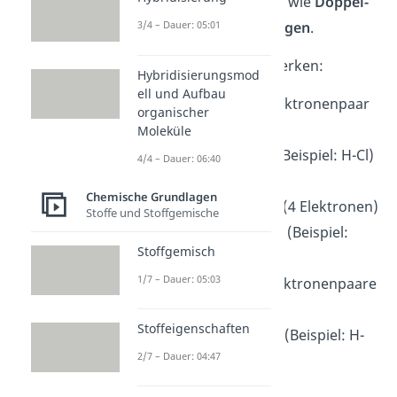
Mehrfachbindungen, wie
Doppel-
oder Dreifachbindungen
.
3/4 – Dauer: 05:01
Hier kannst du dir merken:
Hybridisierungsmod
ell und Aufbau
ein bindendes Elektronenpaar
organischer
(2 Elektronen) =
Moleküle
Einfachbindung (Beispiel: H-Cl)
4/4 – Dauer: 06:40
zwei bindende
Chemische Grundlagen
Elektronenpaare (4 Elektronen)
Stoffe und Stoffgemische
= Doppelbindung (Beispiel:
Stoffgemisch
O=C=O)
1/7 – Dauer: 05:03
drei bindende Elektronenpaare
(6 Elektronen) =
Stoffeigenschaften
Dreifachbindung (Beispiel: H-
2/7 – Dauer: 04:47
C≡ C-H)