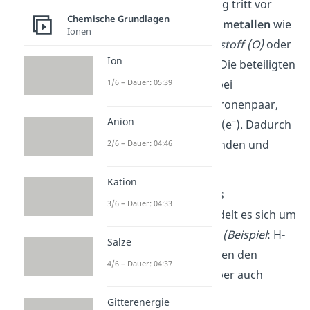
Die kovalente Bindung tritt vor
Chemische Grundlagen
allem zwischen
Nichtmetallen
wie
Ionen
beispielsweise
Sauerstoff (O)
oder
Ion
Wasserstoff (H)
auf. Die beteiligten
Atome teilen sich dabei
1/6 – Dauer: 05:39
mindestens ein Elektronenpaar,
Anion
–
also zwei Elektronen (e
). Dadurch
sind die Atome gebunden und
2/6 – Dauer: 04:46
halten zusammen.
Kation
Gibt es ein bindendes
3/6 – Dauer: 04:33
Elektronenpaar, handelt es sich um
eine
Einfachbindung
(Beispiel
: H-
Salze
H
)
. Es können zwischen den
4/6 – Dauer: 04:37
Bindungspartnern aber auch
mehrere bindende
Gitterenergie