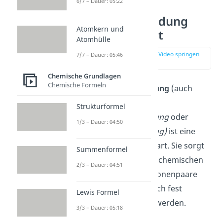
6/7 – Dauer: 05:22
Kovalente Bindung
Atomkern und
einfach erklärt
Atomhülle
zur Stelle im Video springen
7/7 – Dauer: 05:46
(00:13)
Chemische Grundlagen
Chemische Formeln
Eine
kovalente Bindung
(auch
Atombindung
,
Strukturformel
Elektronenpaarbindung
oder
1/3 – Dauer: 04:50
homöopolare Bindung)
ist eine
chemische Bindungsart. Sie sorgt
Summenformel
dafür, dass Atome in chemischen
2/3 – Dauer: 04:51
Verbindungen Elektronenpaare
ausbilden und dadurch fest
Lewis Formel
zusammengehalten werden.
3/3 – Dauer: 05:18