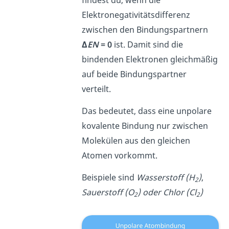
findest du, wenn die
Elektronegativitätsdifferenz
zwischen den Bindungspartnern
Δ
EN
= 0
ist. Damit sind die
bindenden Elektronen gleichmäßig
auf beide Bindungspartner
verteilt.
Das bedeutet, dass eine unpolare
kovalente Bindung nur zwischen
Molekülen aus den gleichen
Atomen vorkommt.
Beispiele sind
Wasserstoff (H
)
,
2
Sauerstoff (O
) oder Chlor (Cl
)
2
2