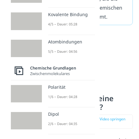
Geometrie einer chemischen
Kovalente Bindung
Verbindung bestimmt.
4/5 – Dauer: 05:28
Atombindungen
5/5 – Dauer: 04:56
Chemische Grundlagen
Zwischenmolekulares
Polarität
Wie entsteht eine
1/6 – Dauer: 04:28
Atombindung?
Dipol
zur Stelle im Video springen
(00:36)
2/6 – Dauer: 04:35