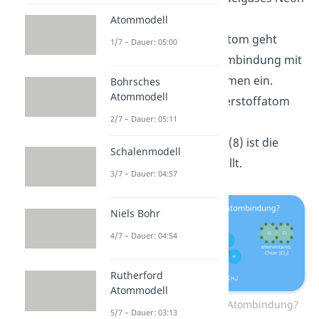
zu erreichen.
Atommodell
Das Kohlenstoffatom geht
1/7 – Dauer: 05:00
daher je eine Atombindung mit
4 Wasserstoffatomen ein.
Bohrsches
Atommodell
Sowohl bei Wasserstoffatom
2/7 – Dauer: 05:11
(2) als auch beim
Kohlenstoffatom (8) ist die
Schalenmodell
Edelgasregel erfüllt.
3/7 – Dauer: 04:57
Niels Bohr
4/7 – Dauer: 04:54
Rutherford
Atommodell
Wie entsteht eine Atombindung?
5/7 – Dauer: 03:13