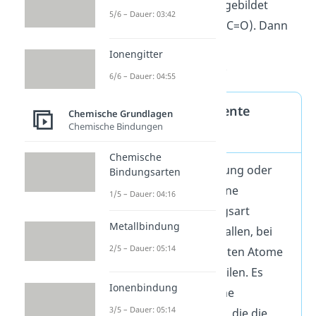
Elektronenpaare ausgebildet
5/6 – Dauer: 03:42
werden.
(Beispiel:
O=C=O). Dann
sprichst du von
Ionengitter
Mehrfachbindungen
.
6/6 – Dauer: 04:55
Definition kovalente
Chemische Grundlagen
Chemische Bindungen
Bindung
Chemische
Die kovalente Bindung oder
Bindungsarten
Atombindung ist eine
1/5 – Dauer: 04:16
chemische Bindungsart
Metallbindung
zwischen Nichtmetallen, bei
2/5 – Dauer: 05:14
der sich die beteiligten Atome
Elektronenpaare teilen. Es
Ionenbindung
handelt sich um eine
3/5 – Dauer: 05:14
gerichtete Bindung, die die