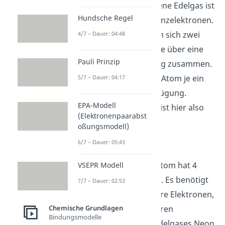
Das nächstgelegene Edelgas ist
Hundsche Regel
Helium mit 2 Valenzelektronen.
Deshalb schließen sich zwei
4/7 – Dauer: 04:48
Wasserstoffatome über eine
Pauli Prinzip
kovalente Bindung zusammen.
Dabei stellt jedes Atom je ein
5/7 – Dauer: 04:17
Elektron zur Verfügung.
EPA-Modell
Die Edelgasregel ist hier also
(Elektronenpaarabst
erfüllt.
oßungsmodell)
Methan
(CH
):
6/7 – Dauer: 05:43
4
Das Kohlenstoffatom hat 4
VSEPR Modell
Valenzelektronen. Es benötigt
7/7 – Dauer: 02:53
also noch 4 weitere Elektronen,
um die acht äußeren
Chemische Grundlagen
Bindungsmodelle
Elektronen des Edelgases Neon