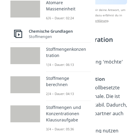
Atomare
Masseneinheit
Nach Beantwortung speichern wir deine Antwort, um
Studyflix zu verbessern. Mehr dazu erfährst du in
6/6 – Dauer: 02:24
unserer
Datenschutzerklärung
.
Chemische Grundlagen
Stoffmengen
Edelgaskonfiguration
Stoffmengenkonzen
Mithilfe der
tration
Elektronenpaarbindung ‘möchte’
1/4 – Dauer: 06:13
jedes Atom die
Stoffmenge
Elektronenkonfiguration
berechnen
erreichen, also eine vollbesetzte
2/4 – Dauer: 04:13
äußere Elektronenschale. Die ist
nämlich besonders stabil. Dadurch,
Stoffmengen und
dass beide Bindungspartner auch
Konzentrationen
Klausuraufgabe
beide Elektronen der
3/4 – Dauer: 05:36
Elektronenpaarbindung nutzen