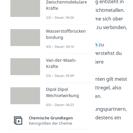
Die kovalente Bindung entsteht in
Zwischenmolekulare
Kräfte
der Regel zwischen Nichtmetallen.
3/6 – Dauer: 04:26
Dabei versuchen Atome sich über
kovalente Bindungen zu verbinden,
Wasserstoffbrücken
um eine stabile
bindung
Edelgaskonfiguration
zu
4/6 – Dauer: 04:16
erreichen. Darunter verstehst du
Van-der-Waals-
eine voll besetzte äußere
Kräfte
Valenzschale. Bei
5/6 – Dauer: 05:09
Hauptgruppenelementen gilt meist
die sogenannte Oktettregel, also
Dipol Dipol
Wechselwirkung
acht äußere Elektronen.
6/6 – Dauer: 04:23
Das gelingt den Bindungspartnern,
indem sie jeweils mindestens ein
Chemische Grundlagen
Kenngrößen der Chemie
Elektron für die