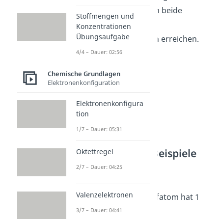
können, können auch beide
Stoffmengen und
Bindungspartner die
Konzentrationen
Übungsaufgabe
Edelgaskonfiguration erreichen.
4/4 – Dauer: 02:56
Chemische Grundlagen
Elektronenkonfiguration
Elektronenkonfigura
tion
1/7 – Dauer: 05:31
Atombindung Beispiele
Oktettregel
2/7 – Dauer: 04:25
Wasserstoff (H
):
2
Valenzelektronen
Jedes Wasserstoffatom hat 1
Valenzelektron
.
3/7 – Dauer: 04:41