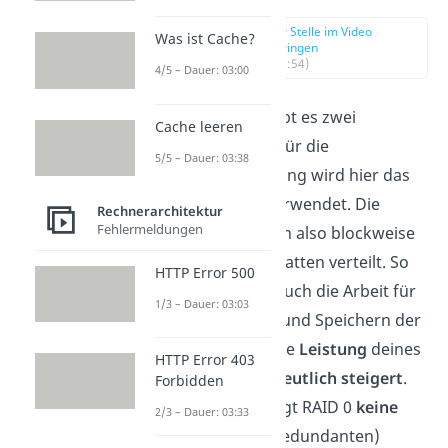
zur Stelle im Video
Was ist Cache?
springen
(01:54)
4/5 – Dauer: 03:00
Bei
RAID 0
gibt es zwei
Cache leeren
Festplatten. Für die
5/5 – Dauer: 03:38
Datenverteilung wird hier das
„Striping“
verwendet. Die
Rechnerarchitektur
Fehlermeldungen
Daten werden also blockweise
auf die Festplatten verteilt. So
HTTP Error 500
verteilt sich auch die Arbeit für
1/3 – Dauer: 03:03
das Abrufen und Speichern der
Daten, was die
Leistung
deines
HTTP Error 403
Computers
deutlich steigert
.
Forbidden
Jedoch erzeugt RAID 0
keine
2/3 – Dauer: 03:33
doppelten
(redundanten)