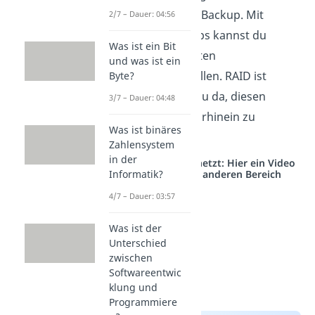
einem Daten-Backup. Mit
2/7 – Dauer: 04:56
Daten-Backups kannst du
Was ist ein Bit
verlorene Daten
und was ist ein
wiederherstellen. RAID ist
Byte?
hingegen dazu da, diesen
3/7 – Dauer: 04:48
Verlust
im Vorhinein zu
Was ist binäres
vermeiden
.
Zahlensystem
in der
Studyflix vernetzt: Hier ein Video
Informatik?
aus einem anderen Bereich
4/7 – Dauer: 03:57
Was ist der
Unterschied
zwischen
Softwareentwic
klung und
Programmiere