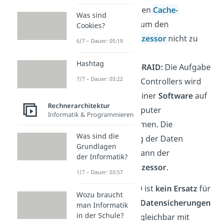
zusätzlichen
Cache-
Was sind
Speicher,
um den
Cookies?
Hauptprozessor
nicht zu
6/7 – Dauer: 05:19
belasten.
Hashtag
Software-RAID:
Die Aufgabe
7/7 – Dauer: 03:22
des RAID-Controllers wird
hier von einer
Software
auf
Rechnerarchitektur
dem Computer
Informatik & Programmieren
übernommen. Die
Was sind die
Verteilung der Daten
Grundlagen
erledigt dann der
der Informatik?
Hauptprozessor
.
1/7 – Dauer: 03:57
Wichtig:
RAID ist
kein Ersatz
für
Wozu braucht
regelmäßige
Datensicherungen
man Informatik
in der Schule?
und nicht vergleichbar mit