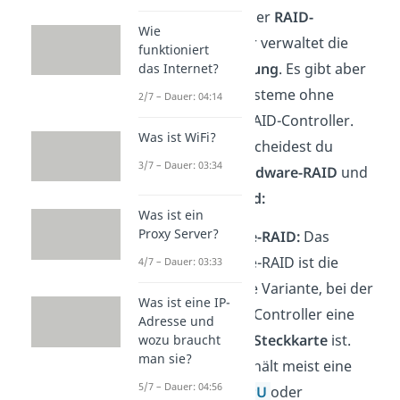
entscheidet der
RAID-
Wie
Controller
. Er verwaltet die
funktioniert
Datenverteilung
. Es gibt aber
das Internet?
auch RAID-Systeme ohne
2/7 – Dauer: 04:14
physischen RAID-Controller.
Was ist WiFi?
Daher unterscheidest du
3/7 – Dauer: 03:34
zwischen
Hardware-RAID
und
Software-Raid:
Was ist ein
Proxy Server?
Hardware-RAID:
Das
Hardware-RAID ist die
4/7 – Dauer: 03:33
klassische Variante, bei der
Was ist eine IP-
der RAID-Controller eine
Adresse und
spezielle Steckkarte
ist.
wozu braucht
man sie?
Diese enthält meist eine
5/7 – Dauer: 04:56
eigene
CPU
oder