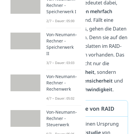
Redundant
bedeutet dabei,
Rechner -
dass die
Daten mehrfach
Speicherwerk I
vorhanden
sind. Fällt eine
2/7 – Dauer: 05:00
Festplatte aus, gehen die Daten
Von-Neumann-
nicht verloren. Denn sie auf den
Rechner -
anderen Festplatten im RAID-
Speicherwerk
II
Verbund noch vorhanden. Das
verbessert nicht nur die
3/7 – Dauer: 03:03
Ausfallsicherheit
, sondern
Von-Neumann-
auch die
Datensicherheit
und
Rechner -
Transfergeschwindigkeit
.
Rechenwerk
4/7 – Dauer: 05:02
Geschichte von RAID
Von-Neumann-
Rechner -
RAID hat seinen Ursprung
Steuerwerk
in einer
Fallstudie
von
5/7 – Dauer: 05:36