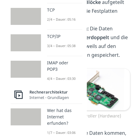
Daten in
Blöcke
aufgeteilt
TCP
und auf die Festplatten
verteilt.
2/4 – Dauer: 05:16
Mirroring:
Die Daten
TCP/IP
werden
verdoppelt
und die
Kopien jeweils auf den
3/4 – Dauer: 05:38
Festplatten gespeichert.
IMAP oder
POP3
4/4 – Dauer: 03:30
Rechnerarchitektur
Internet - Grundlagen
Wer hat das
RAID-Controller (Hardware)
Internet
erfunden?
Wohin welche Daten kommen,
1/7 – Dauer: 03:06