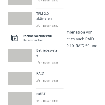
1/2 – Dauer: 03:10
RAID 0
RAID 1
TPM 2.0
RAID 5
aktivieren
RAID 6
2/2 – Dauer: 02:27
Durch die
Kombination
von
Rechnerarchitektur
zwei Level
gibt es auch RAID-
Datenspeicher
Level wie RAID 10, RAID 50 und
Betriebssystem
RAID 60.
e
1/5 – Dauer: 03:58
RAID
2/5 – Dauer: 04:55
exFAT
3/5 – Dauer: 03:08
RAID 0