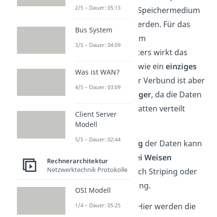
2/5 – Dauer: 05:13
die zu einem Speichermedium
verbunden werden. Für das
Bus System
Betriebssystem
3/5 – Dauer: 04:09
eines Computers wirkt das
RAID-System wie ein
einziges
Was ist WAN?
Laufwerk
. Der Verbund ist aber
4/5 – Dauer: 03:09
leistungsfähiger
, da die Daten
auf die Festplatten verteilt
Client Server
werden.
Modell
5/5 – Dauer: 02:44
Die
Verteilung
der Daten kann
dabei auf
zwei Weisen
Rechnerarchitektur
Netzwerktechnik Protokolle
erfolgen: durch Striping oder
durch Mirroring.
OSI Modell
Striping:
Hier werden die
1/4 – Dauer: 05:25