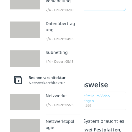
Verkabelung
waren.
2/4 – Dauer: 06:09
Datenübertrag
ung
3/4 – Dauer: 04:16
Subnetting
4/4 – Dauer: 05:15
RAID —
Rechnerarchitektur
Funktionsweise
Netzwerkarchitektur
Netzwerke
zur Stelle im Video
springen
1/5 – Dauer: 05:25
(00:55)
Für ein RAID-System braucht es
Netzwerktopol
ogie
mindestens zwei Festplatten
,