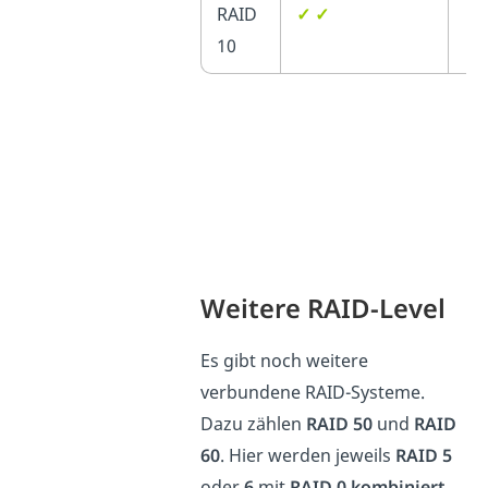
RAID
✓ ✓
✓ 
10
Weitere RAID-Level
Es gibt noch weitere
verbundene RAID-Systeme.
Dazu zählen
RAID 50
und
RAID
60
. Hier werden jeweils
RAID 5
oder
6
mit
RAID 0 kombiniert
.