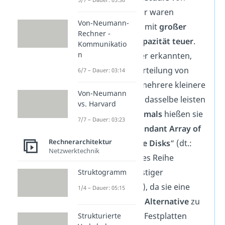
1988
. Früher waren
Von-Neumann-
Festplatten mit
großer
Rechner -
Speicherkapazität
teuer
.
Kommunikatio
n
Die Forscher erkannten,
dass die Verteilung von
6/7 – Dauer: 03:14
Daten auf mehrere kleinere
Von-Neumann
Festplatten dasselbe leisten
vs. Harvard
können.
Damals
hießen sie
7/7 – Dauer: 03:23
noch „
Redundant Array of
Rechnerarchitektur
Inexpensive Disks
“ (dt.:
Netzwerktechnik
Redundantes Reihe
kostengünstiger
Struktogramm
Festplatten), da sie eine
1/4 – Dauer: 05:15
günstigere Alternative
zu
den teuren Festplatten
Strukturierte