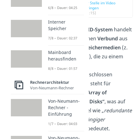
zur Stelle im Video
springen
6/8 – Dauer: 04:25
(00:15)
Interner
Speicher
Bei einem
RAID-System
handelt
es sich um einen
Verbund
aus
7/8 – Dauer: 02:37
mehreren Speichermedien
(z.
Mainboard
B. Festplatten), die zu einem
herausfinden
Laufwerk
8/8 – Dauer: 01:57
zusammengeschlossen
Rechnerarchitektur
werden. RAID steht für
Von-Neumann-Rechner
„Redundant Array of
Independent Disks“
, was auf
Von-Neumann-
Rechner -
Deutsch soviel wie „
redundante
Einführung
Reihe unabhängiger
1/7 – Dauer: 04:03
Festplatten
“ bedeutet.
Von-Neumann-