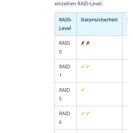
einzelnen RAID-Level:
RAID-
Datensicherheit
Le
Level
RAID
✗ ✗
✓ 
0
RAID
✓ ✓
✓ 
1
RAID
✓
✓ 
5
RAID
✓ ✓
✓
6