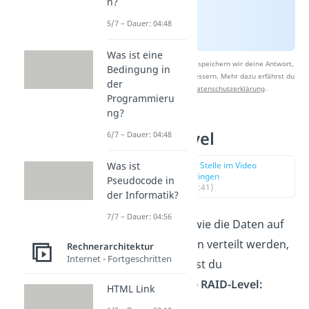
n?
5/7 – Dauer: 04:48
Was ist eine
Nach Beantwortung speichern wir deine Antwort,
Bedingung in
um Studyflix zu verbessern. Mehr dazu erfährst du
der
in unserer
Datenschutzerklärung
.
Programmieru
ng?
RAID-Level
6/7 – Dauer: 04:48
Was ist
zur Stelle im Video
springen
Pseudocode in
(01:41)
der Informatik?
7/7 – Dauer: 04:56
Je nachdem, wie die Daten auf
die Festplatten verteilt werden,
Rechnerarchitektur
Internet - Fortgeschritten
unterscheidest du
verschiedene RAID-Level:
HTML Link