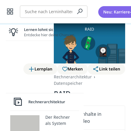
Suche
Neu: Karriere
Lernen lohnt sich!
Entdecke hier deine Chancen.
Lernplan
Merken
Link teilen
Rechnerarchitektur
Datenspeicher
RAID
Rechnerarchitektur
Wichtige Inhalte in
Der Rechner
diesem Video
als System