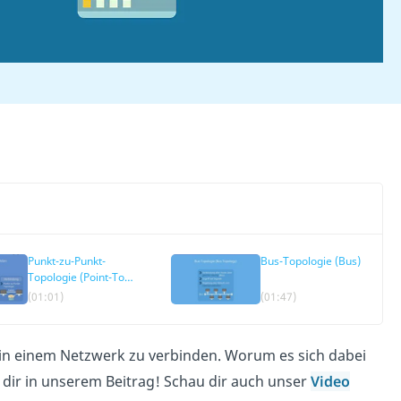
Punkt-zu-Punkt-
Bus-Topologie (Bus)
Topologie (Point-To-
Point)
(01:01)
(01:47)
e in einem Netzwerk zu verbinden. Worum es sich dabei
r dir in unserem Beitrag! Schau dir auch unser
Video