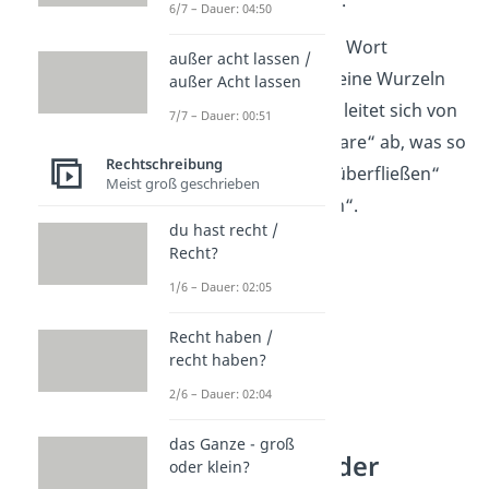
6/7 – Dauer: 04:50
Gut zu wissen:
Das Wort
außer acht lassen /
„
Redundanz“
hat seine Wurzeln
außer Acht lassen
im Lateinischen. Es leitet sich von
7/7 – Dauer: 00:51
dem Wort „redundare“ ab, was so
Rechtschreibung
viel bedeutet wie „überfließen“
Meist groß geschrieben
oder „überströmen“.
du hast recht /
Recht?
1/6 – Dauer: 02:05
Recht haben /
recht haben?
2/6 – Dauer: 02:04
das Ganze - groß
Beispiele in der
oder klein?