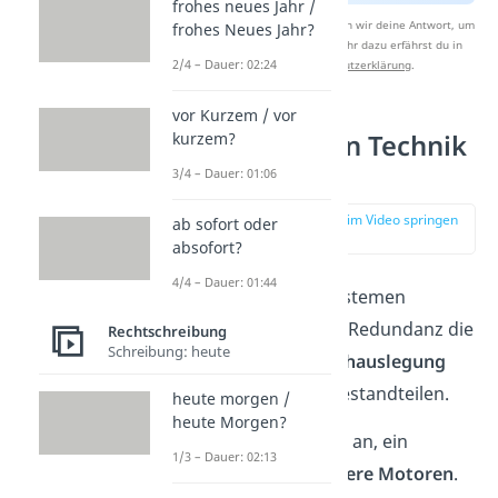
frohes neues Jahr /
Nach Beantwortung speichern wir deine Antwort, um
frohes Neues Jahr?
Studyflix zu verbessern. Mehr dazu erfährst du in
2/4 – Dauer: 02:24
unserer
Datenschutzerklärung
.
vor Kurzem / vor
Redundanz in Technik
kurzem?
& IT
3/4 – Dauer: 01:06
zur Stelle im Video springen
ab sofort oder
(02:43)
absofort?
4/4 – Dauer: 01:44
Bei technischen Systemen
verstehst du unter Redundanz die
Rechtschreibung
Schreibung: heute
bewusste Mehrfachauslegung
von technischen Bestandteilen.
heute morgen /
heute Morgen?
Nimm zum Beispiel an, ein
1/3 – Dauer: 02:13
Flugzeug hat
mehrere Motoren
.