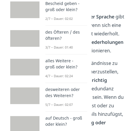
Bescheid geben -
funktionieren
.
groß oder klein?
Auch im
Kontext der Sprache
gibt
2/7 – Dauer: 02:02
es Redundanzen, wenn sich eine
des Öfteren / des
Information im Text wiederholt.
öfteren?
Hier können die
Wiederholungen
3/7 – Dauer: 01:40
als Stilmittel
funktionieren.
alles Weitere -
Das hilft, Missverständnisse zu
groß oder klein?
vermeiden und sicherzustellen,
4/7 – Dauer: 02:24
dass die
Botschaft richtig
ankommt
. Zu viel Redundanz
desweiteren oder
des Weiteren?
kann auch
störend
sein. Wenn du
zu oft dasselbe sagst oder zu
5/7 – Dauer: 02:07
viele unnötige Details hinzufügst,
auf Deutsch - groß
kann das
langweilig oder
oder klein?
überflüssig wirken
.