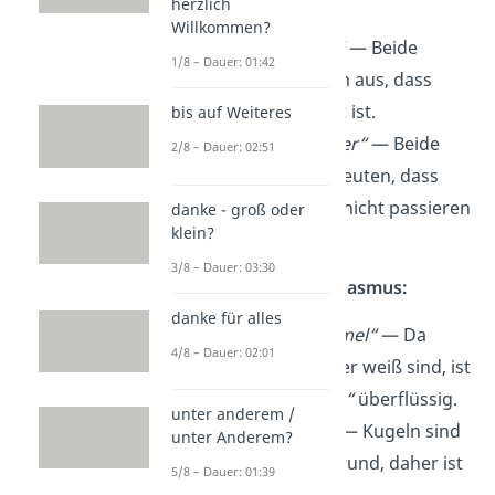
herzlich
kostenlos ist.
Willkommen?
„
voll und ganz“
— Beide
1/8 – Dauer: 01:42
Wörter drücken aus, dass
etwas komplett ist.
bis auf Weiteres
„
nie und nimmer“
— Beide
2/8 – Dauer: 02:51
Ausdrücke bedeuten, dass
etwas definitiv nicht passieren
danke - groß oder
klein?
wird.
3/8 – Dauer: 03:30
Beispiele für Pleonasmus:
danke für alles
„
weißer Schimmel“
— Da
4/8 – Dauer: 02:01
Schimmel immer weiß sind, ist
das Wort „
weiß“
überflüssig.
unter anderem /
„
runde Kugel“
— Kugeln sind
unter Anderem?
von Natur aus rund, daher ist
5/8 – Dauer: 01:39
„
rund“
unnötig.