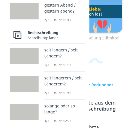
gestern Abend /
gestern abend?
2/2 – Dauer: 01:47
Rechtschreibung
Schreibung: lange
Zum Video: Wiederholung Stilmittel
seit langem / seit
Langem?
1/3 – Dauer: 01:07
seit längerem / seit
Längerem?
zur Videoseite: Redundanz
2/3 – Dauer: 01:46
Beliebte Inhalte aus dem
solange oder so
Bereich
Rechtschreibung
lange?
3/3 – Dauer: 02:23
Index
Mehrza
Mehrza