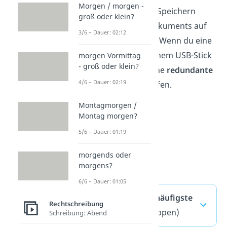
Morgen / morgen -
Ein Beispiel ist das Speichern
groß oder klein?
eines wichtigen Dokuments auf
3/6 – Dauer: 02:12
deinem Computer. Wenn du eine
Kopie davon auf einem USB-Stick
morgen Vormittag
- groß oder klein?
machst, hast du eine
redundante
4/6 – Dauer: 02:19
Sicherung
geschaffen.
Montagmorgen /
Montag morgen?
5/6 – Dauer: 01:19
morgends oder
morgens?
6/6 – Dauer: 01:05
Redundanz — häufigste
Rechtschreibung
Fragen
(ausklappen)
Schreibung: Abend