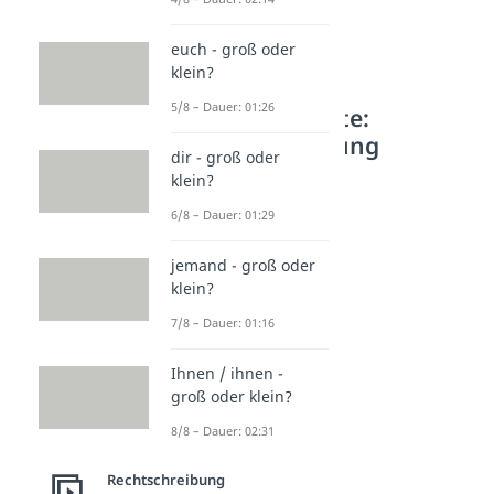
euch - groß oder
klein?
5/8 – Dauer: 01:26
Weitere Inhalte:
Rechtschreibung
dir - groß oder
Fremdwörter
klein?
Fremdwörter
6/8 – Dauer: 01:29
Dauer: 04:59
obligatorisch
jemand - groß oder
Dauer: 02:51
klein?
autark
Dauer: 02:32
7/8 – Dauer: 01:16
volatil
Dauer: 03:16
Ihnen / ihnen -
devot
groß oder klein?
Dauer: 02:23
eloquent
8/8 – Dauer: 02:31
Dauer: 01:44
Redundanz
Rechtschreibung