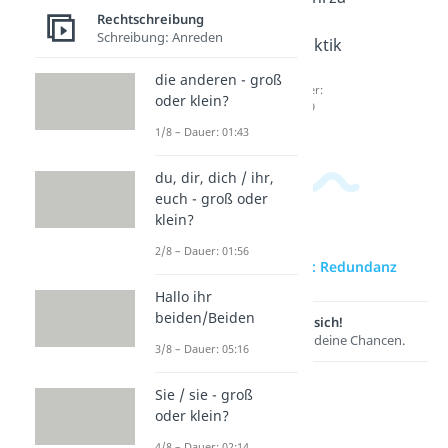
Rechtschreibung
Plural
hl
hl
Schreibung: Anreden
Dauer:
Komma
Praktik
03:20
Dauer:
um
die anderen - groß
01:53
Dauer:
oder klein?
03:29
1/8 – Dauer: 01:43
du, dir, dich / ihr,
euch - groß oder
klein?
2/8 – Dauer: 01:56
zur Videoseite: Redundanz
Hallo ihr
beiden/Beiden
Lernen lohnt sich!
Entdecke hier deine Chancen.
3/8 – Dauer: 05:16
Sie / sie - groß
oder klein?
4/8 – Dauer: 02:14