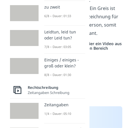
zu zweit
„
alter Greis“
— Ein Greis ist
bereits eine Bezeichnung für
6/8 – Dauer: 01:33
eine sehr alte Person, somit
Leidtun, leid tun
ist „
alt“
redundant.
oder Leid tun?
Studyflix vernetzt: Hier ein Video aus
7/8 – Dauer: 03:05
einem anderen Bereich
Einiges / einiges -
groß oder klein?
8/8 – Dauer: 01:30
Rechtschreibung
Zeitangaben Schreibung
Zeitangaben
1/4 – Dauer: 05:10