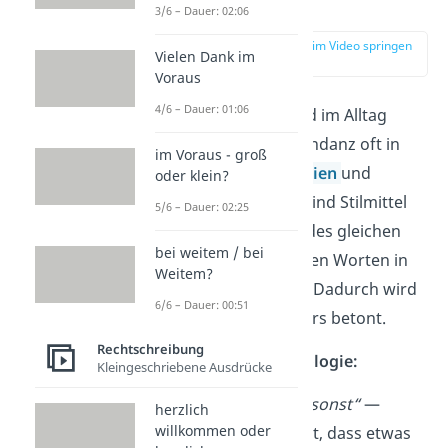
Sprache
3/6 – Dauer: 02:06
zur Stelle im Video springen
Vielen Dank im
(00:47)
Voraus
4/6 – Dauer: 01:06
In der Literatur und im Alltag
begegnet dir Redundanz oft in
im Voraus - groß
Form von
Tautologien
und
oder klein?
Pleonasmen.
Das sind Stilmittel
5/6 – Dauer: 02:25
zur Beschreibung des gleichen
bei weitem / bei
Inhalts mit mehreren Worten in
Weitem?
einer Wortgruppe. Dadurch wird
6/6 – Dauer: 00:51
der Inhalt besonders betont.
Rechtschreibung
Beispiele für Tautologie:
Kleingeschriebene Ausdrücke
„
gratis und umsonst“
—
herzlich
willkommen oder
Beides bedeutet, dass etwas