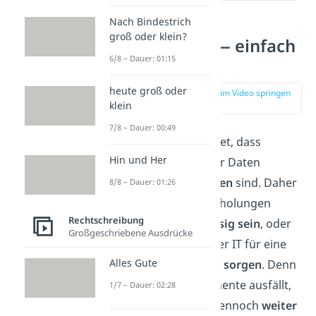
Nach Bindestrich
groß oder klein?
Redundanz — einfach
6/8 – Dauer: 01:15
erklärt
heute groß oder
zur Stelle im Video springen
(00:13)
klein
7/8 – Dauer: 00:49
Redundanz bedeutet, dass
Hin und Her
Informationen oder Daten
mehrfach vorhanden
sind. Daher
8/8 – Dauer: 01:26
können die Wiederholungen
Rechtschreibung
entweder
überflüssig sein
, oder
Großgeschriebene Ausdrücke
beispielsweise in der IT für eine
Alles Gute
erhöhte Sicherheit sorgen
. Denn
wenn eine Komponente ausfällt,
1/7 – Dauer: 02:28
kann das System dennoch
weiter