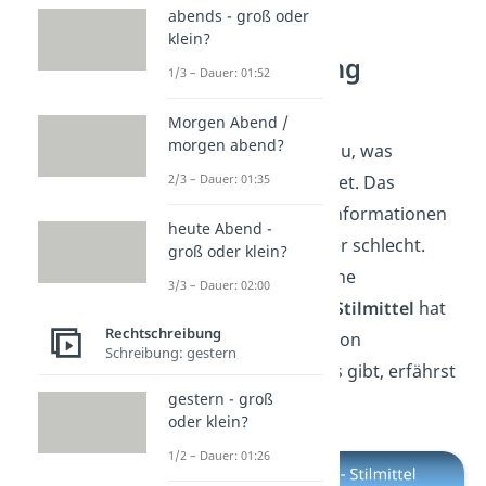
abends - groß oder
klein?
Wiederholung
1/3 – Dauer: 01:52
(Stilmittel)
Morgen Abend /
morgen abend?
Super, jetzt weißt du, was
Redundanz bedeutet. Das
2/3 – Dauer: 01:35
Wiederholen von Informationen
heute Abend -
ist aber nicht immer schlecht.
groß oder klein?
Welche Wirkung eine
3/3 – Dauer: 02:00
Wiederholung als Stilmittel
hat
Rechtschreibung
und welche Arten von
Schreibung: gestern
Wiederholungen es gibt, erfährst
gestern - groß
du
hier.
oder klein?
1/2 – Dauer: 01:26