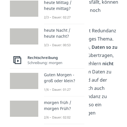
Wenn ein Motor ausfällt, können
heute Mittag /
heute mittag?
die anderen immer noch
2/3 – Dauer: 02:27
funktionieren.
In der Informatik ist Redundanz
heute Nacht /
heute nacht?
ebenfalls ein wichtiges Thema.
3/3 – Dauer: 00:53
Hier geht es darum,
Daten so zu
speichern
oder zu übertragen,
Rechtschreibung
Schreibung: morgen
dass sie auch bei Fehlern
nicht
verloren gehen
. Um Daten zu
Guten Morgen -
komprimieren, wird auf der
groß oder klein?
anderen Seite jedoch auch
1/6 – Dauer: 01:27
versucht, die Redundanz zu
morgen früh /
verringern. Es ist also ein
morgen Früh?
individuelles Abwägen
2/6 – Dauer: 02:02
erforderlich.