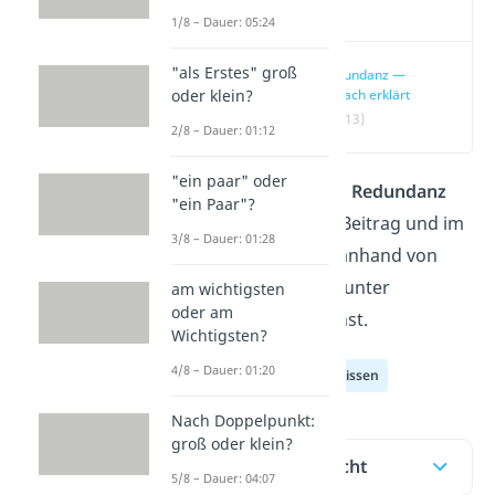
Video
1/8 – Dauer: 05:24
"als Erstes" groß
Redundanz —
oder klein?
einfach erklärt
(00:13)
2/8 – Dauer: 01:12
"ein paar" oder
Fragst du dich, was
Redundanz
"ein Paar"?
bedeutet? Hier im Beitrag und im
3/8 – Dauer: 01:28
Video
erfährst du anhand von
Beispielen, was du unter
am wichtigsten
oder am
Redundanz verstehst.
Wichtigsten?
4/8 – Dauer: 01:20
Deutsch Allgemeinwissen
Nach Doppelpunkt:
groß oder klein?
Inhaltsübersicht
5/8 – Dauer: 04:07