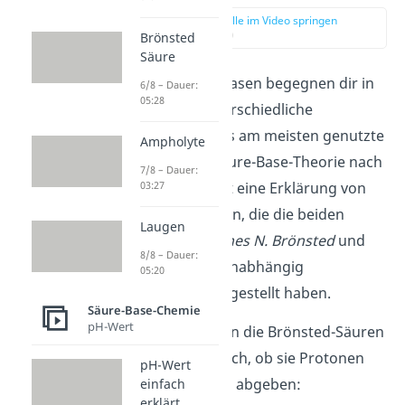
zur Stelle im Video springen
(00:15)
Brönsted
Säure
Zu Säuren und Basen begegnen dir in
6/8 – Dauer:
05:28
der Chemie unterschiedliche
Erklärungen. Das am meisten genutzte
Ampholyte
Modell ist die Säure-Base-Theorie nach
7/8 – Dauer:
Brönsted. Das ist eine Erklärung von
03:27
Säuren und Basen, die die beiden
Laugen
Chemiker
Johannes N. Brönsted
und
8/8 – Dauer:
Thomas Lowry
unabhängig
05:20
voneinander aufgestellt haben.
Säure-Base-Chemie
pH-Wert
Sie unterscheiden die Brönsted-Säuren
und -Basen danach, ob sie Protonen
pH-Wert
aufnehmen oder abgeben:
einfach
erklärt