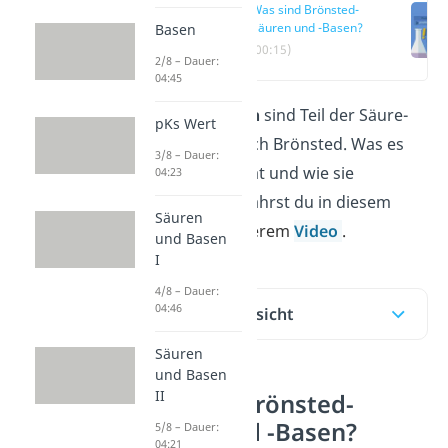
Was sind Brönsted-
Säuren und -Basen?
Basen
(00:15)
2/8 – Dauer:
04:45
Brönsted-Säuren
sind Teil der Säure-
pKs Wert
Base-Theorie nach Brönsted. Was es
3/8 – Dauer:
damit auf sich hat und wie sie
04:23
funktioniert, erfährst du in diesem
Säuren
Beitrag
und unserem
Video
.
und Basen
I
4/8 – Dauer:
04:46
Inhaltsübersicht
Säuren
und Basen
II
Was sind Brönsted-
Säuren und -Basen?
5/8 – Dauer:
04:21