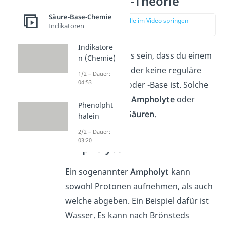
Säure-Base-Theorie
Säure-Base-Chemie
zur Stelle im Video springen
Indikatoren
(03:25)
Indikatore
Es kann allerdings sein, dass du einem
n (Chemie)
Stoff begegnest, der keine reguläre
1/2 – Dauer:
04:53
Brönsted-Säure oder -Base ist. Solche
Ausnahmen sind
Ampholyte
oder
Phenolpht
mehrprotonige Säuren
.
halein
2/2 – Dauer:
03:20
Ampholyte
Ein sogenannter
Ampholyt
kann
sowohl Protonen aufnehmen, als auch
welche abgeben. Ein Beispiel dafür ist
Wasser. Es kann nach Brönsteds