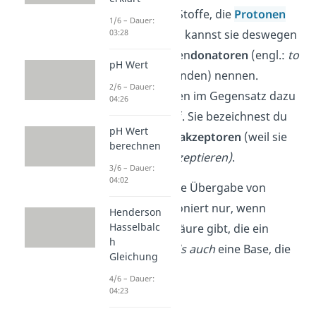
Säuren
sind Stoffe, die
Protonen
1/6 – Dauer:
abgeben. Du kannst sie deswegen
03:28
auch Protonen
donatoren
(engl.:
to
pH Wert
donate
= spenden) nennen.
2/6 – Dauer:
Basen
nehmen im Gegensatz dazu
04:26
Protonen auf. Sie bezeichnest du
pH Wert
als Protonen
akzeptoren
(weil sie
berechnen
Protonen
akzeptieren)
.
3/6 – Dauer:
04:02
Aber Achtung: die Übergabe von
Protonen funktioniert nur, wenn
Henderson
Hasselbalc
es
sowohl
eine Säure gibt, die ein
h
Proton abgibt,
als auch
eine Base, die
Gleichung
eines aufnimmt.
4/6 – Dauer:
04:23