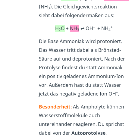
(NH
). Die Gleichgewichtsreaktion
3
sieht dabei folgendermaßen aus:
–
+
H
O
+
NH
⇌ OH
+ NH
2
3
4
Die Base Ammoniak wird protoniert.
Das Wasser tritt dabei als Brönsted-
Säure auf und deprotoniert. Nach der
Protolyse findest du statt Ammoniak
ein positiv geladenes Ammonium-Ion
vor. Außerdem hast du statt Wasser
–
jetzt das negativ geladene Ion OH
.
Besonderheit:
Als Ampholyte können
Wasserstoffmoleküle auch
untereinander reagieren. Du sprichst
dabei von der
Autoprotolyse
.