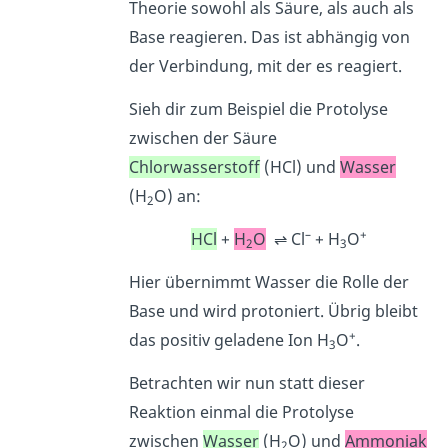
Theorie sowohl als Säure, als auch als
Base reagieren. Das ist abhängig von
der Verbindung, mit der es reagiert.
Sieh dir zum Beispiel die Protolyse
zwischen der Säure
Chlorwasserstoff
(HCl) und
Wasser
(H
O) an:
2
–
+
HCl
+
H
O
⇌ Cl
+ H
O
2
3
Hier übernimmt Wasser die Rolle der
Base und wird protoniert. Übrig bleibt
+
das positiv geladene Ion H
O
.
3
Betrachten wir nun statt dieser
Reaktion einmal die Protolyse
zwischen
Wasser
(H
O) und
Ammoniak
2