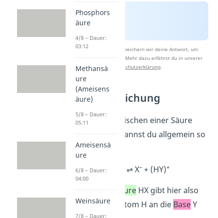
Phosphors
äure
4/8 – Dauer:
03:12
Nach Beantwortung speichern wir deine Antwort, um
Studyflix zu verbessern. Mehr dazu erfährst du in unserer
Datenschutzerklärung
.
Methansä
ure
(Ameisens
Protolysegleichung
äure)
5/8 – Dauer:
Die Protolyse zwischen einer Säure
05:11
und einer Base kannst du allgemein so
Ameisensä
darstellen:
ure
–
+
HX
+
Y
⇌ X
+ (HY)
6/8 – Dauer:
04:00
Das heißt, die
Säure
HX gibt hier also
Weinsäure
ihr Wasserstoffatom H an die
Base
Y
7/8 – Dauer: