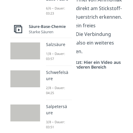
(NH
) kannst du direkt am Stickstoff-
6/6 – Dauer:
3
03:23
Atom (N) einen Querstrich erkennen.
Dieser steht für ein freies
Säure-Base-Chemie
Starke Säuren
Elektronenpaar. Die Verbindung
Ammoniak kann also ein weiteres
Salzsäure
Proton aufnehmen.
1/8 – Dauer:
03:57
Studyflix vernetzt: Hier ein Video aus
einem anderen Bereich
Schwefelsä
ure
2/8 – Dauer:
04:25
Salpetersä
ure
3/8 – Dauer:
03:51