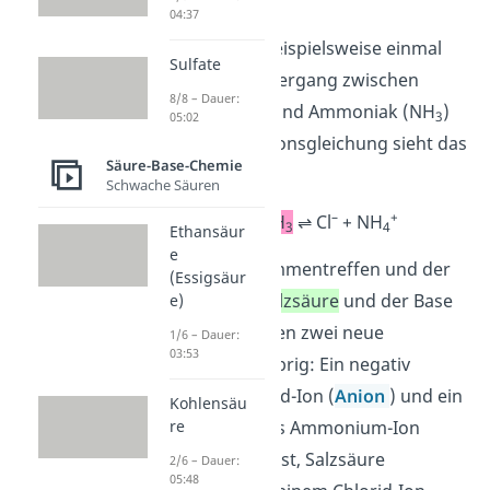
ab.
04:37
Sehen wir uns beispielsweise einmal
Sulfate
den Protonenübergang zwischen
8/8 – Dauer:
Salzsäure (HCl) und Ammoniak (NH
)
3
05:02
an. In der Reaktionsgleichung sieht das
Säure-Base-Chemie
so aus:
Schwache Säuren
–
+
HCl
+
NH
⇌ Cl
+ NH
3
4
Ethansäur
e
Nach dem Zusammentreffen und der
(Essigsäur
Protolyse von
Salzsäure
und der Base
e)
Ammoniak
bleiben zwei neue
1/6 – Dauer:
03:53
Verbindungen übrig: Ein negativ
geladenes Chlorid-Ion (
Anion
) und ein
Kohlensäu
re
positiv geladenes Ammonium-Ion
(
Kation
). Du sagst, Salzsäure
2/6 – Dauer:
05:48