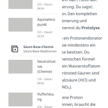
2/3 – Dauer:
heißt das
Protonierung
. Du sagst:
04:34
Basen
protonieren.
Den kompletten
Äquivalenz
Prozess der Protonierung und
punkt
Deprotonierung nennst du
Protolyse
.
3/3 – Dauer:
03:59
Damit eine Säure ein Protonendonator
sein kann, muss sie mindestens ein
Säure-Base-Chemie
Säure-Base-Reaktionen
Proton zur Abgabe besitzen. Du
findest in ihrer chemischen Formel
Neutralisat
also mindestens ein Wasserstoffatom
ion
(Chemie)
H. Beispiele für Brönsted-Säuren sind
1/6 – Dauer:
unter anderem Salzsäure (HCl) und
04:03
Salpetersäure (HNO
).
3
Pufferlösu
Um das abgegebene Proton
ng
aufnehmen zu können, braucht die
2/6 – Dauer: