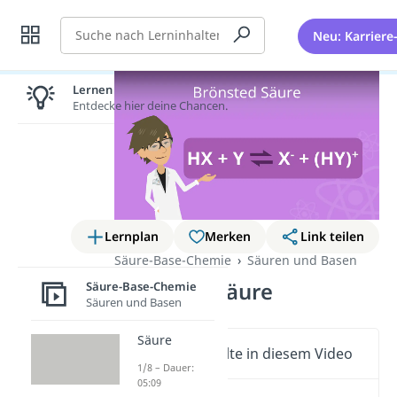
Suche
Neu: Karriere
Lernen lohnt sich!
Entdecke hier deine Chancen.
Lernplan
Merken
Link teilen
Säure-Base-Chemie
Säuren und Basen
Brönsted Säure
Säure-Base-Chemie
Säuren und Basen
Säure
Wichtige Inhalte in diesem Video
1/8 – Dauer:
05:09