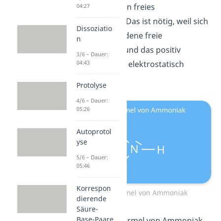
Brönsted-Base ein freies
04:27
Elektronenpaar. Das ist nötig, weil sich
Dissoziatio
das negativ geladene freie
n
Elektronenpaar und das positiv
3/6 – Dauer:
geladene Proton elektrostatisch
04:43
anziehen.
Protolyse
4/6 – Dauer:
05:26
Autoprotol
yse
5/6 – Dauer:
05:46
Korrespon
Strukturformel von Ammoniak
dierende
Säure-
Base-Paare
In der Strukturformel von Ammoniak