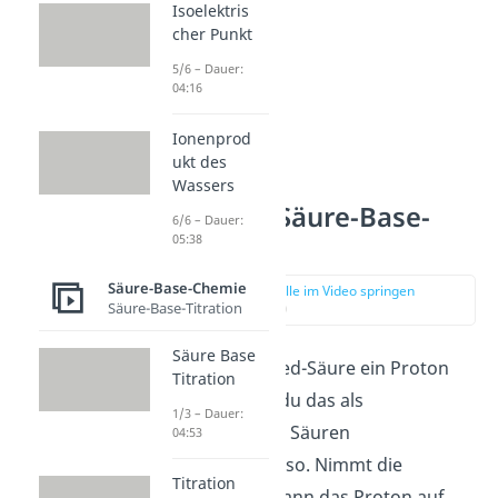
Isoelektris
cher Punkt
5/6 – Dauer:
04:16
Ionenprod
ukt des
Wassers
Brönsted: Säure-Base-
6/6 – Dauer:
Theorie
05:38
Säure-Base-Chemie
zur Stelle im Video springen
Säure-Base-Titration
(00:47)
Säure Base
Gibt eine Brönsted-Säure ein Proton
Titration
ab, bezeichnest du das als
1/3 – Dauer:
Deprotonierung,
Säuren
04:53
deprotonieren
also. Nimmt die
Titration
Brönsted-Base dann das Proton auf,