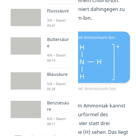
deprotoniert zu einem Chlorid-Ion.
Ammoniak protoniert dahingegen zu
Flusssäure
einem Ammonium-Ion.
3/6 – Dauer:
03:41
Buttersäur
e
4/6 – Dauer:
04:19
Blausäure
5/6 – Dauer:
Strukturformel Ammonium-Ion
05:28
Benzoesäu
Im Gegensatz zum Ammoniak kannst
re
du bei der Strukturformel des
6/6 – Dauer:
Ammonium-Ions vier statt drei
04:11
Wasserstoffatome (H) sehen. Das liegt