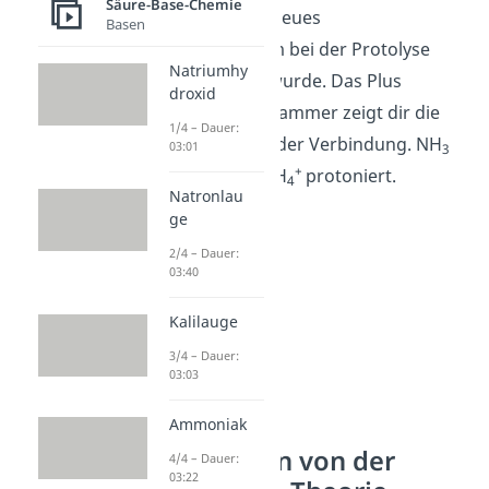
Säure-Base-Chemie
daran, dass ein neues
Basen
Wasserstoffatom bei der Protolyse
Natriumhy
aufgenommen wurde. Das Plus
droxid
außerhalb der Klammer zeigt dir die
1/4 – Dauer:
positive Ladung der Verbindung. NH
03:01
3
+
wurde also zu NH
protoniert.
4
Natronlau
ge
2/4 – Dauer:
03:40
Kalilauge
3/4 – Dauer:
03:03
Ammoniak
Ausnahmen von der
4/4 – Dauer:
03:22