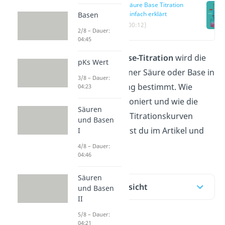
Säure Base Titration
einfach erklärt
Basen
(00:12)
2/8 – Dauer:
04:45
Bei der
Säure-Base-Titration
wird die
pKs Wert
Konzentration einer Säure oder Base in
3/8 – Dauer:
einer Probelösung bestimmt. Wie
04:23
genau das funktioniert und wie die
Säuren
entsprechenden Titrationskurven
und Basen
aussehen, erfährst du im Artikel und
I
im
Video
dazu!
4/8 – Dauer:
04:46
Säuren
Inhaltsübersicht
und Basen
II
5/8 – Dauer:
04:21