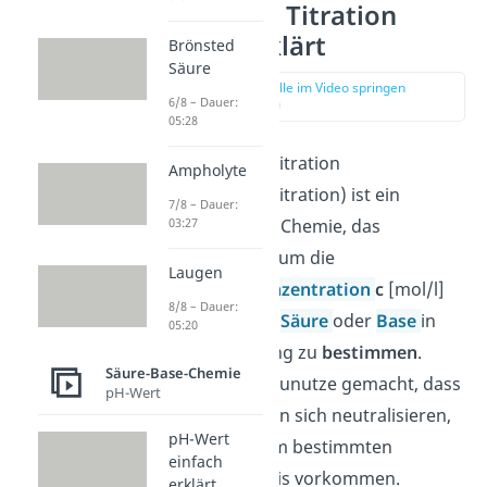
Säure Base Titration
einfach erklärt
Brönsted
Säure
zur Stelle im Video springen
6/8 – Dauer:
(00:12)
05:28
Die Säure-Base-Titration
Ampholyte
(Neutralisationstitration) ist ein
7/8 – Dauer:
Verfahren in der Chemie, das
03:27
verwendet wird, um die
Laugen
Stoffmengenkonzentration
c
[mol/l]
8/8 – Dauer:
einer bekannten
Säure
oder
Base
in
05:20
einer Probelösung zu
bestimmen
.
Säure-Base-Chemie
Dabei wird sich zunutze gemacht, dass
pH-Wert
Säuren und Basen sich neutralisieren,
pH-Wert
wenn sie in einem bestimmten
einfach
Mengenverhältnis vorkommen.
erklärt