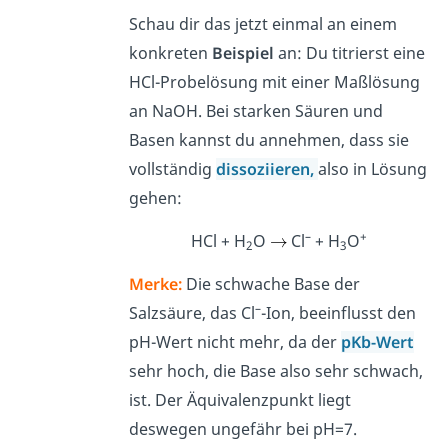
Schau dir das jetzt einmal an einem
konkreten
Beispiel
an: Du titrierst eine
HCl-Probelösung mit einer Maßlösung
an NaOH. Bei starken Säuren und
Basen kannst du annehmen, dass sie
vollständig
dissoziieren,
also in Lösung
gehen:
–
+
HCl + H
O
Cl
+ H
O
2
3
Merke:
Die schwache Base der
–
Salzsäure, das Cl
-Ion, beeinflusst den
pH-Wert nicht mehr, da der
pKb-Wert
sehr hoch, die Base also sehr schwach,
ist. Der Äquivalenzpunkt liegt
deswegen ungefähr bei pH=7.