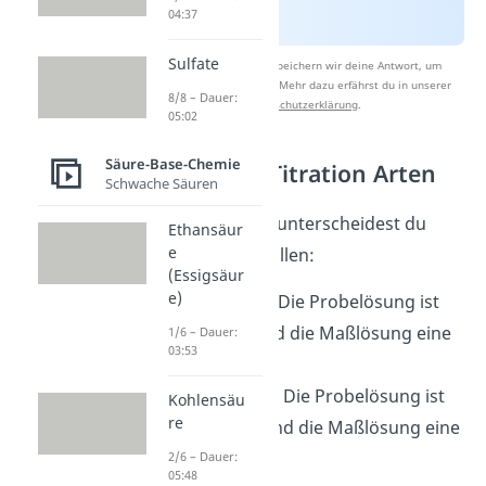
04:37
Sulfate
Nach Beantwortung speichern wir deine Antwort, um
Studyflix zu verbessern. Mehr dazu erfährst du in unserer
8/8 – Dauer:
Datenschutzerklärung
.
05:02
Säure-Base-Chemie
Säure Base Titration Arten
Schwache Säuren
Bei der Titration unterscheidest du
Ethansäur
e
zwischen zwei Fällen:
(Essigsäur
e)
Acidimetrie:
Die Probelösung ist
eine Base und die Maßlösung eine
1/6 – Dauer:
03:53
Säure.
Alkalimetrie:
Die Probelösung ist
Kohlensäu
re
eine Säure und die Maßlösung eine
Base.
2/6 – Dauer:
05:48