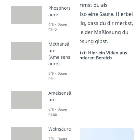
eine Base, nimmst du als
Phosphors
Maßlösung also eine Säure. Hierbei
äure
ist sehr wichtig, dass du dir merkst,
4/8 – Dauer:
03:12
welche Menge der Maßlösung du
in die Probelösung gibst.
Methansä
ure
Studyflix vernetzt: Hier ein Video aus
(Ameisens
einem anderen Bereich
äure)
5/8 – Dauer:
05:11
Ameisensä
ure
6/8 – Dauer:
04:00
Weinsäure
7/8 – Dauer: