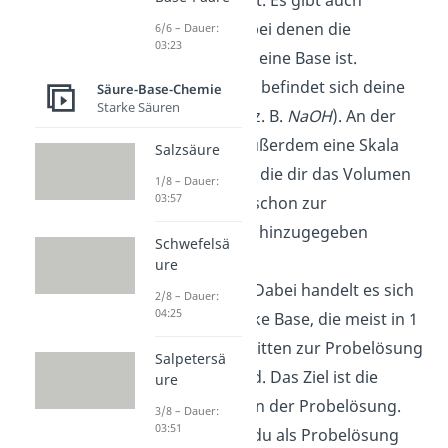
unbekannt ist. Es gibt auch
Titrationen, bei denen die
6/6 – Dauer:
03:23
Probelösung eine Base ist.
Bürette:
Hier befindet sich deine
Säure-Base-Chemie
Starke Säuren
Maßlösung (z. B.
NaOH
). An der
Bürette ist außerdem
eine Skala
Salzsäure
aufgetragen, die dir das Volumen
1/8 – Dauer:
03:57
anzeigt, das schon zur
Probelösung hinzugegeben
Schwefelsä
worden ist.
ure
Maßlösung:
Dabei handelt es sich
2/8 – Dauer:
04:25
um eine starke Base, die meist in 1
Milliliter-Schritten zur Probelösung
Salpetersä
gegeben wird. Das Ziel ist die
ure
Neutralisation der Probelösung.
3/8 – Dauer:
03:51
Verwendest du als Probelösung