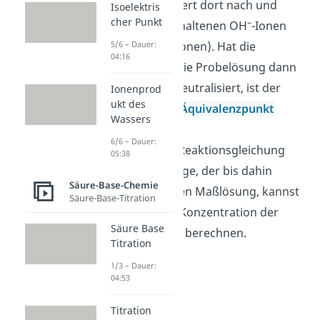
Sie neutralisiert dort nach und
Isoelektris
cher Punkt
–
nach die enthaltenen OH
-Ionen
+
(bzw. H
O
-Ionen). Hat die
5/6 – Dauer:
3
04:16
Maßlösung die Probelösung dann
vollständig neutralisiert, ist der
Ionenprod
ukt des
sogenannte
Äquivalenzpunkt
Wassers
erreicht.
6/6 – Dauer:
Mithilfe der Reaktionsgleichung
05:38
und der Menge, der bis dahin
Säure-Base-Chemie
hinzugefügten Maßlösung, kannst
Säure-Base-Titration
du dann die Konzentration der
Säure Base
Probelösung berechnen.
Titration
1/3 – Dauer:
04:53
Titration