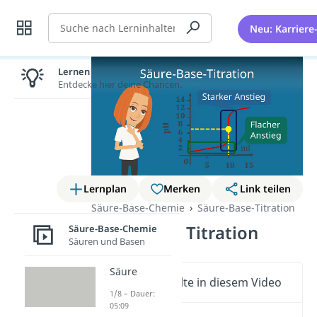
Suche
Neu: Karriere
Lernen lohnt sich!
Entdecke hier deine Chancen.
Lernplan
Merken
Link teilen
Säure-Base-Chemie
Säure-Base-Titration
Säure Base Titration
Säure-Base-Chemie
Säuren und Basen
Säure
Wichtige Inhalte in diesem Video
1/8 – Dauer:
05:09