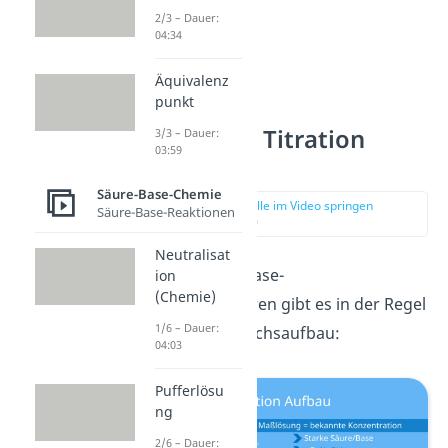
2/3 – Dauer:
04:34
Äquivalenz
punkt
Säure Base Titration
3/3 – Dauer:
03:59
Aufbau
Säure-Base-Chemie
zur Stelle im Video springen
Säure-Base-Reaktionen
(00:53)
Neutralisat
Bei dem Säure-Base-
ion
(Chemie)
Titrationsverfahren gibt es in der Regel
1/6 – Dauer:
folgenden Versuchsaufbau:
04:03
Pufferlösu
ng
2/6 – Dauer: