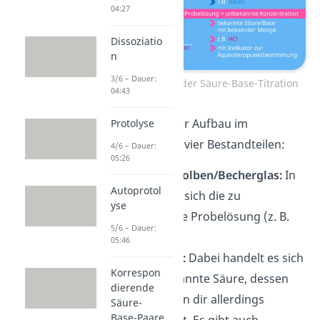
04:27
Dissoziatio
n
3/6 – Dauer:
Versuchsaufbau der Säure-Base-Titration
04:43
Dabei besteht der Aufbau im
Protolyse
Allgemeinen aus vier Bestandteilen:
4/6 – Dauer:
05:26
Erlenmeyerkolben/Becherglas:
In
Autoprotol
ihm befindet sich die zu
yse
analysierende Probelösung (z. B.
5/6 – Dauer:
HCl
).
05:46
Probelösung:
Dabei handelt es sich
Korrespon
um eine bekannte Säure, dessen
dierende
Konzentration dir allerdings
Säure-
Base-Paare