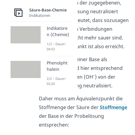
+
Ionen (H
O
) von der zugegebenen,
3
Säure-Base-Chemie
basischen Maßlösung neutralisiert
Indikatoren
wurden. Das bedeutet, dass sozusagen
Indikatore
die Säureteilchen Verbindungen
n (Chemie)
eingehen und nicht mehr sauer sind.
1/2 – Dauer:
Der Äquivalenzpunkt ist also erreicht.
04:53
Aufgepasst:
Bei einer Base als
Phenolpht
Probelösung sind hier entsprechend
halein
–
die Hydroxid-Ionen (OH
) von der
2/2 – Dauer:
03:20
sauren Maßlösung neutralisiert.
Daher muss am Äquivalenzpunkt die
Stoffmenge der Säure der
Stoffmenge
der Base in der Probelösung
entsprechen: