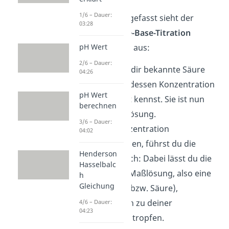
1/6 – Dauer:
Kurz zusammengefasst sieht der
03:28
Ablauf der Säure-Base-Titration
folgendermaßen aus:
pH Wert
2/6 – Dauer:
Du hast eine dir bekannte Säure
04:26
(oder Base), dessen Konzentration
pH Wert
du aber nicht kennst. Sie ist nun
berechnen
deine Probelösung.
3/6 – Dauer:
Um ihre Konzentration
04:02
herauszufinden, führst du die
Henderson
Titration durch: Dabei lässt du die
Hasselbalc
sogenannte Maßlösung, also eine
h
Gleichung
starke Base (bzw. Säure),
kontinuierlich zu deiner
4/6 – Dauer:
04:23
Probelösung tropfen.