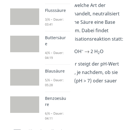
Je nachdem, um welche Art der
Flusssäure
Titration es sich handelt, neutralisiert
3/6 – Dauer:
also entweder eine Säure eine Base
03:41
oder andersherum. Dabei findet
Buttersäur
folgende Neutralisationsreaktion statt:
e
+
–
H
O
+ OH
2 H
O
3
2
4/6 – Dauer:
04:19
Hierbei sinkt oder steigt der pH-Wert
Blausäure
der Probelösung, je nachdem, ob sie
anfangs basisch (pH > 7) oder sauer
5/6 – Dauer:
05:28
(pH < 7) war.
Benzoesäu
re
6/6 – Dauer:
04:11