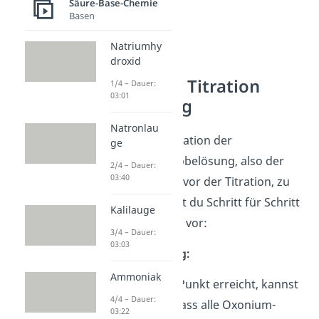
Säure-Base-Chemie
Basen
Natriumhy
droxid
Säure Base Titration
1/4 – Dauer:
03:01
Berechnung
Natronlau
Um die Konzentration der
ge
anfänglichen Probelösung, also der
2/4 – Dauer:
03:40
Säure oder Base vor der Titration, zu
berechnen, gehst du Schritt für Schritt
Kalilauge
folgendermaßen vor:
3/4 – Dauer:
03:03
1. Voraussetzung:
Ammoniak
Ist der neutrale Punkt erreicht, kannst
4/4 – Dauer:
du annehmen, dass alle Oxonium-
03:22