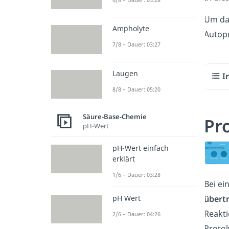
Um das
Ampholyte
Autop
7/8 – Dauer: 03:27
Laugen
I
8/8 – Dauer: 05:20
Säure-Base-Chemie
Pro
pH-Wert
pH-Wert einfach
erklärt
1/6 – Dauer: 03:28
Bei ei
pH Wert
übert
Reakti
2/6 – Dauer: 04:26
Protol