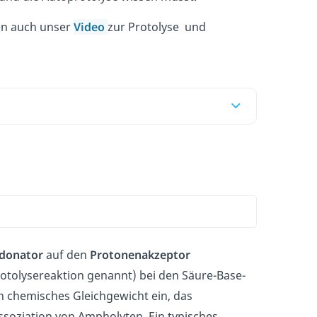
en auch unser
Video
zur Protolyse und
donator
auf den
Protonenakzeptor
Protolysereaktion genannt) bei den Säure-Base-
in chemisches Gleichgewicht ein, das
ssoziation von Ampholyten. Ein typisches