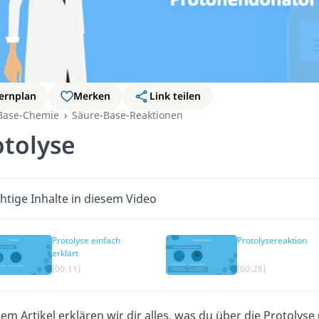
ernplan
Merken
Link teilen
Base-Chemie
Säure-Base-Reaktionen
otolyse
htige Inhalte in diesem Video
Protolyse einfach
Protolysereaktion
erklärt
(00:11)
(00:28)
sem Artikel erklären wir dir alles, was du über die Protolys