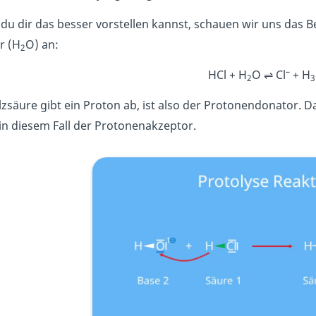
du dir das besser vorstellen kannst, schauen wir uns das Be
r (H
O) an:
2
–
HCl + H
O ⇌ Cl
+ H
2
3
lzsäure gibt ein Proton ab, ist also der Protonendonator.
in diesem Fall der Protonenakzeptor.