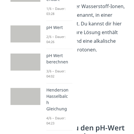
Konzentration der Wasserstoff-Ionen,
1/6 – Dauer:
03:28
auch
Protonen
genannt, in einer
Lösung bestimmt.
Du kannst dir hier
pH Wert
merken: Eine saure Lösung enthält
2/6 – Dauer:
viele Protonen und eine alkalische
04:26
Lösung wenige Protonen.
pH Wert
berechnen
3/6 – Dauer:
04:02
Henderson
Hasselbalc
h
Gleichung
4/6 – Dauer:
04:23
So misst du den pH-Wert