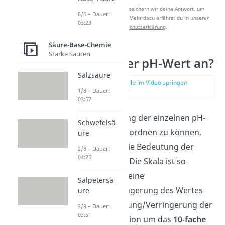
Nach Beantwortung speichern wir deine Antwort, um
6/6 – Dauer:
Studyflix zu verbessern. Mehr dazu erfährst du in unserer
03:23
Datenschutzerklärung
.
Säure-Base-Chemie
Starke Säuren
Was gibt der pH-Wert an?
Salzsäure
zur Stelle im Video springen
(01:22)
1/8 – Dauer:
03:57
Um die Bedeutung der einzelnen pH-
Schwefelsä
Werte besser einordnen zu können,
ure
musst du auch die Bedeutung der
2/8 – Dauer:
04:25
Skala verstehen. Die Skala ist so
aufgebaut, dass eine
Salpetersä
Erhöhung/Verringerung des Wertes
ure
um 1 eine Erhöhung/Verringerung der
3/8 – Dauer:
03:51
Säurekonzentration um das
10-fache