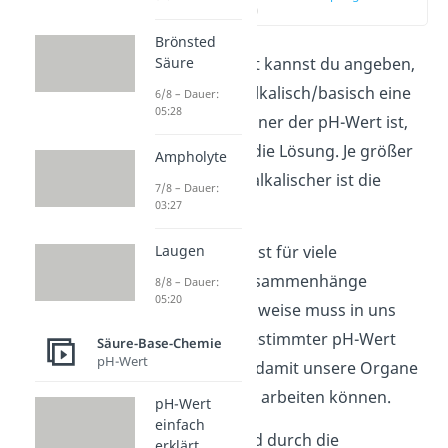
(00:12)
Brönsted
Mit dem pH-Wert kannst du angeben,
Säure
wie sauer oder alkalisch/basisch eine
6/8 – Dauer:
05:28
Lösung ist. Je kleiner der pH-Wert ist,
desto saurer ist die Lösung. Je größer
Ampholyte
der Wert, desto alkalischer ist die
7/8 – Dauer:
03:27
Lösung.
Die Information ist für viele
Laugen
verschiedene Zusammenhänge
8/8 – Dauer:
05:20
wichtig. Beispielsweise muss in uns
Menschen ein bestimmter pH-Wert
Säure-Base-Chemie
pH-Wert
vorhanden sein, damit unsere Organe
ordnungsgemäß arbeiten können.
pH-Wert
einfach
Der pH-Wert wird durch die
erklärt