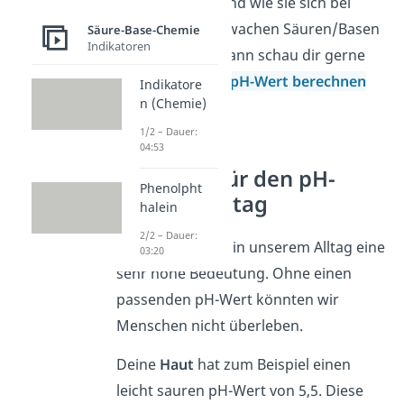
erfahren willst und wie sie sich bei
starken und schwachen Säuren/Basen
Säure-Base-Chemie
Indikatoren
unterscheidet, dann schau dir gerne
unseren Beitrag
pH-Wert berechnen
Indikatore
n (Chemie)
an.
1/2 – Dauer:
04:53
Beispiele für den pH-
Phenolpht
Wert im Alltag
halein
2/2 – Dauer:
Der pH-Wert hat in unserem Alltag eine
03:20
sehr hohe Bedeutung. Ohne einen
passenden pH-Wert könnten wir
Menschen nicht überleben.
Deine
Haut
hat zum Beispiel einen
leicht sauren pH-Wert von 5,5. Diese