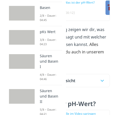
Was ist der pH-Wert?
Basen
(00:12)
2/8 – Dauer:
04:45
In diesem Beitrag zeigen wir dir, was
pKs Wert
der pH-Wert aussagt und mit welcher
3/8 – Dauer:
Skala du ihn messen kannst.
Alles
04:23
wichtige findest du auch in unserem
Säuren
Video
!
und Basen
I
4/8 – Dauer:
04:46
Inhaltsübersicht
Säuren
und Basen
II
Was ist der pH-Wert?
5/8 – Dauer:
zur Stelle im Video springen
04:21