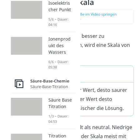
auf einer Skala
Isoelektris
cher Punkt
zur Stelle im Video springen
(00:47)
5/6 – Dauer:
04:16
Um den pH-Wert besser zu
Ionenprod
veranschaulichen, wird eine Skala von
ukt des
Wassers
0-14
verwendet.
6/6 – Dauer:
05:38
Merke
Säure-Base-Chemie
Säure-Base-Titration
Je niedriger der Wert, desto saurer
und je höher der Wert desto
Säure Base
Titration
alkalischer/basischer die Lösung.
1/3 – Dauer:
04:53
Ein Wert von 7 gilt als neutral. Niedrige
Werte werden in der Skala meist mit
Titration