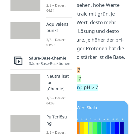
der Farbe rot versehen, hohe Werte
2/3 – Dauer:
04:34
mit blau und neutrale mit grün. Je
geringer der pH-Wert, desto mehr
Äquivalenz
punkt
Protonen hat die Lösung und desto
stärker ist die Säure. Je höher der pH-
3/3 – Dauer:
03:59
Wert, desto weniger Protonen hat die
Lösung und desto stärker ist die Base.
Säure-Base-Chemie
Säure-Base-Reaktionen
Säuren: pH < 7
Neutralisat
Neutral: pH = 7
ion
Basen/
Laugen
: pH > 7
(Chemie)
1/6 – Dauer:
04:03
Pufferlösu
ng
2/6 – Dauer: