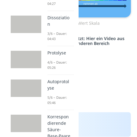
04:27
Dissoziatio
pH-Wert Skala
n
3/6 – Dauer:
Studyflix vernetzt: Hier ein Video aus
04:43
einem anderen Bereich
Protolyse
4/6 – Dauer:
05:26
Autoprotol
yse
5/6 – Dauer:
05:46
Korrespon
dierende
Säure-
Base-Paare