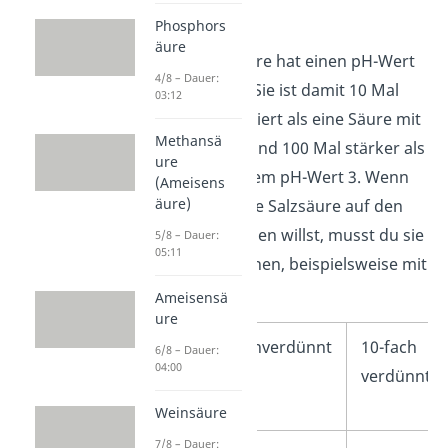
bedeutet.
Phosphors
äure
Beispiel:
Salzsäure hat einen pH-Wert
4/8 – Dauer:
von ungefähr 1. Sie ist damit 10 Mal
03:12
stärker konzentriert als eine Säure mit
Methansä
dem pH-Wert 2 und 100 Mal stärker als
ure
eine Säure mit dem pH-Wert 3. Wenn
(Ameisens
äure)
du also nun deine Salzsäure auf den
pH-Wert 3 anheben willst, musst du sie
5/8 – Dauer:
05:11
100-fach verdünnen, beispielsweise mit
Wasser.
Ameisensä
ure
Saure
unverdünnt
10-fach
6/8 – Dauer:
04:00
Lösung
verdünnt
Weinsäure
7/8 – Dauer: