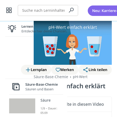
Suche
Neu: Karriere
Lernen lohnt sich!
Entdecke hier deine Chancen.
Lernplan
Merken
Link teilen
Säure-Base-Chemie
pH-Wert
pH-Wert einfach erklärt
Säure-Base-Chemie
Säuren und Basen
Säure
Wichtige Inhalte in diesem Video
1/8 – Dauer:
05:09