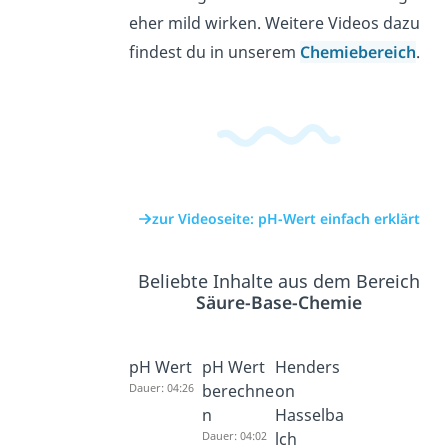
eher mild wirken. Weitere Videos dazu
findest du in unserem
Chemiebereich
.
zur Videoseite: pH-Wert einfach erklärt
Beliebte Inhalte aus dem Bereich
Säure-Base-Chemie
pH Wert
pH Wert
Henders
Dauer: 04:26
berechne
on
n
Hasselba
Dauer: 04:02
lch