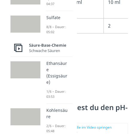
Volumen
1 ml
10 ml
04:37
Sulfate
pH-Wert
1
2
8/8 – Dauer:
05:02
Säure-Base-Chemie
Schwache Säuren
Ethansäur
e
(Essigsäur
e)
1/6 – Dauer:
03:53
So berechnest du den pH-
Kohlensäu
Wert
re
2/6 – Dauer:
zur Stelle im Video springen
05:48
(02:10)