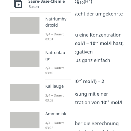
-log
(H
)
Säure-Base-Chemie
10
Basen
Durch das
‚-‚
entsteht der umgekehrte
Natriumhy
Zusammenhang.
droxid
Beispiel:
Wenn du eine Konzentration
1/4 – Dauer:
03:01
+
-2
von
c(H
) = 0,01 mol/l = 10
mol/l
hast,
kannst du den negativen
Natronlau
ge
Zehnerlogarithmus ganz einfach
berechnen:
2/4 – Dauer:
03:40
-2
-log
(10
mol/l) = 2
10
Kalilauge
Somit hat eine Lösung mit einer
3/4 – Dauer:
03:03
-2
Protonenkonzentration von
10
mol/l
den pH-Wert 2.
Ammoniak
Wenn du mehr über die Berechnung
4/4 – Dauer:
03:22