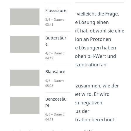
Flusssäure
Nun stellst du dir vielleicht die Frage,
3/6 – Dauer:
warum eine saure Lösung einen
03:41
niedrigen pH-Wert hat, obwohl sie eine
Buttersäur
hohe Konzentration an Protonen
e
enthält. Alkalische Lösungen haben
4/6 – Dauer:
dagegen einen hohen pH-Wert und
04:19
eine niedrige Konzentration an
Blausäure
Protonen.
5/6 – Dauer:
Das hängt damit zusammen, wie der
05:28
pH-Wert berechnet wird. Er wird
Benzoesäu
nämlich durch den negativen
re
Zehnerlogarithmus der
6/6 – Dauer:
Protonenkonzentration berechnet:
04:11
+