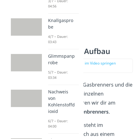
3/7 – Dauer:
04:56
Knallgaspro
be
4/7 – Dauer:
03:43
Gasbrenner Aufbau
Glimmspanp
robe
zur Stelle im Video springen
(00:16)
5/7 – Dauer:
03:34
Den Aufbau eines Gasbrenners und die
Nachweis
Beschriftung der einzelnen
von
Bestandteile erklären wir dir am
Kohlenstoffd
ioxid
Beispiel des
Bunsenbrenners
.
6/7 – Dauer:
Ein Gasbrenner besteht im
04:00
Allgemeinen, einfach aus einem