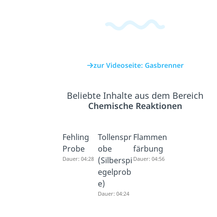
zur Videoseite: Gasbrenner
Beliebte Inhalte aus dem Bereich
Chemische Reaktionen
Fehling
Tollenspr
Flammen
Probe
obe
färbung
Dauer: 04:28
(Silberspi
Dauer: 04:56
egelprob
e)
Dauer: 04:24