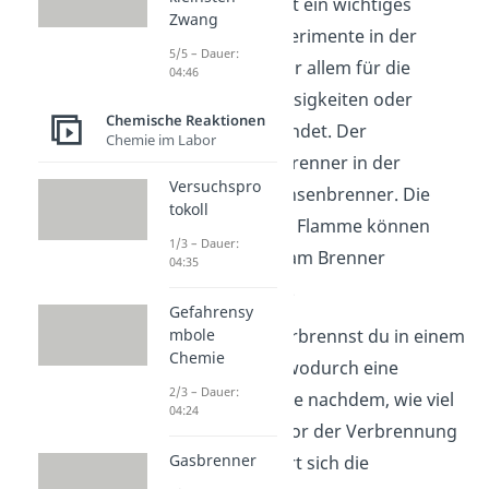
Der Gasbrenner ist ein wichtiges
Zwang
Hilfsmittel für Experimente in der
5/5 – Dauer:
Chemie. Er wird vor allem für die
04:46
Erhitzung von Flüssigkeiten oder
Chemische Reaktionen
Feststoffen verwendet. Der
Chemie im Labor
bekannteste Gasbrenner in der
Versuchspro
Chemie ist der Bunsenbrenner. Die
tokoll
Temperaturen der Flamme können
1/3 – Dauer:
durch Luftzufuhr am Brenner
04:35
verändert werden.
Gefahrensy
mbole
Einfach gesagt, verbrennst du in einem
Chemie
Gasbrenner Gas, wodurch eine
2/3 – Dauer:
Flamme entsteht. Je nachdem, wie viel
04:24
Luft du dem Gas vor der Verbrennung
Gasbrenner
zuführst, verändert sich die