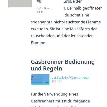
ng
sondern auch die Größe der
Luftzufuhr steuern. Bei halb geöffneter
3/3 – Dauer:
03:19
Luftzufuhr kannst du somit eine
sogenannte
nicht-leuchtende Flamme
erzeugen. Sie ist eine Mischform der
rauschenden und der leuchtenden
Flamme.
Gasbrenner Bedienung
und Regeln
zur Stelle im Video springen
(03:10)
Für die Verwendung eines
Gasbrenners musst du
folgende