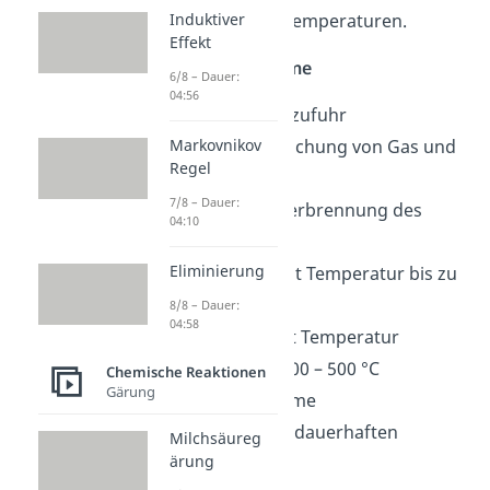
unterschiedliche Temperaturen.
Induktiver
Effekt
rauschende Flamme
6/8 – Dauer:
04:56
geöffnete Luftzufuhr
gute Durchmischung von Gas und
Markovnikov
Regel
Sauerstoff
7/8 – Dauer:
vollständige Verbrennung des
04:10
Gases
Eliminierung
Außenkegel mit Temperatur bis zu
ca. 1300 °C
8/8 – Dauer:
04:58
Innenkegel mit Temperatur
zwischen ca. 300 – 500 °C
Chemische Reaktionen
Gärung
bläuliche Flamme
erkennbar am dauerhaften
Milchsäureg
ärung
Rauschton