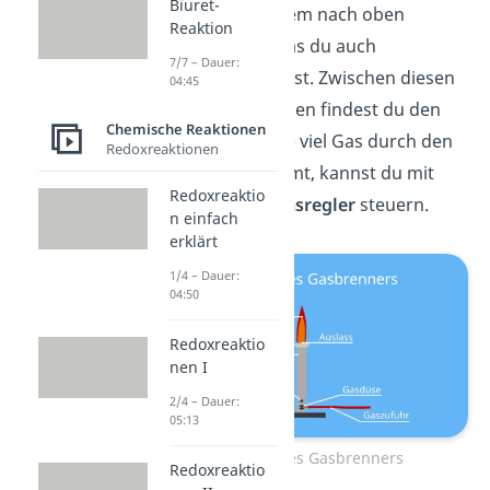
Biuret-
Standfuß
und einem nach oben
Reaktion
ragenden Rohr, das du auch
7/7 – Dauer:
Brennerrohr
nennst. Zwischen diesen
04:45
beiden Bestandteilen findest du den
Chemische Reaktionen
Gasanschluss
. Wie viel Gas durch den
Redoxreaktionen
Anschluss einströmt, kannst du mit
Redoxreaktio
dem verbauten
Gasregler
steuern.
n einfach
erklärt
1/4 – Dauer:
04:50
Redoxreaktio
nen I
2/4 – Dauer:
05:13
Aufbau eines Gasbrenners
Redoxreaktio