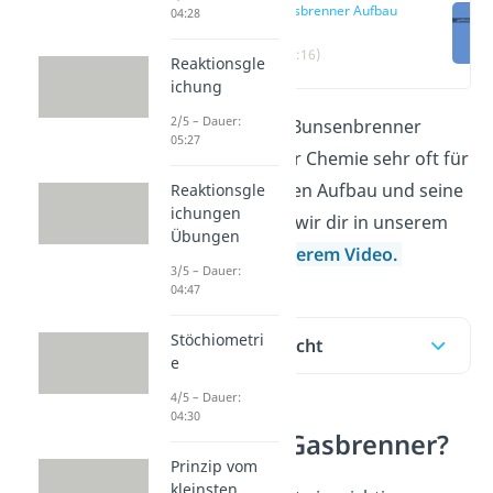
Gasbrenner Aufbau
04:28
(00:16)
Reaktionsgle
ichung
2/5 – Dauer:
Gasbrenner
oder Bunsenbrenner
05:27
benötigst du in der Chemie sehr oft für
Experimente. Seinen Aufbau und seine
Reaktionsgle
ichungen
Funktion erklären wir dir in unserem
Übungen
Beitrag
und in unserem Video.
3/5 – Dauer:
04:47
Stöchiometri
Inhaltsübersicht
e
4/5 – Dauer:
04:30
Was ist ein Gasbrenner?
Prinzip vom
kleinsten