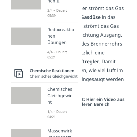
nen II
Nach dem Gasregler strömt das Gas
3/4 – Dauer:
05:39
durch eine kleine
Gasdüse
in das
Brennerrohr
. Dort strömt das Gas
Redoxreaktio
dann nach oben Richtung Ausgang.
nen
Übungen
Am unteren Ende des Brennerrohrs
befindet sich zusätzlich eine
4/4 – Dauer:
05:21
Luftzufuhr
mit
Luftregler
. Damit
kannst du einstellen, wie viel Luft im
Chemische Reaktionen
Chemisches Gleichgewicht
Brennerrohr mit eingesaugt werden
soll.
Chemisches
Gleichgewic
Studyflix vernetzt: Hier ein Video aus
ht
einem anderen Bereich
1/4 – Dauer:
04:21
Massenwirk