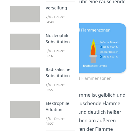
geöffneter Luftzufuhr eine rauschende
Verseifung
Flamme.
2/8 – Dauer:
04:49
Nucleophile
Substitution
3/8 – Dauer:
05:32
Radikalische
Substitution
Flammen und Flammenzonen
4/8 – Dauer:
05:27
Die leuchtende Flamme ist gelblich und
eher kühler. Die rauschende Flamme
Elektrophile
Addition
ist hingegen blau und deutlich heißer.
5/8 – Dauer:
Beide Flammen haben am äußeren
04:27
Rand und im Inneren der Flamme