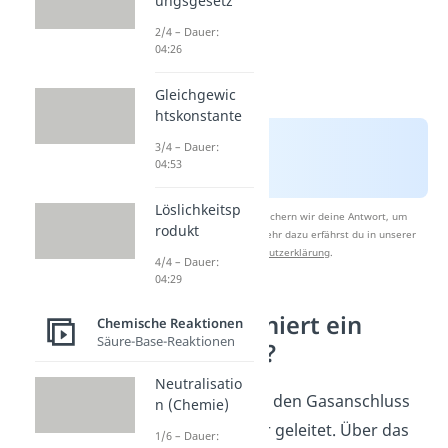
ungsgesetz
2/4 – Dauer:
04:26
Gleichgewic
htskonstante
3/4 – Dauer:
04:53
Löslichkeitsp
Nach Beantwortung speichern wir deine Antwort, um
rodukt
Studyflix zu verbessern. Mehr dazu erfährst du in unserer
Datenschutzerklärung
.
4/4 – Dauer:
04:29
Wie funktioniert ein
Chemische Reaktionen
Säure-Base-Reaktionen
Gasbrenner?
Neutralisatio
Das Gas wird über den Gasanschluss
n (Chemie)
in den Gasbrenner geleitet. Über das
1/6 – Dauer: