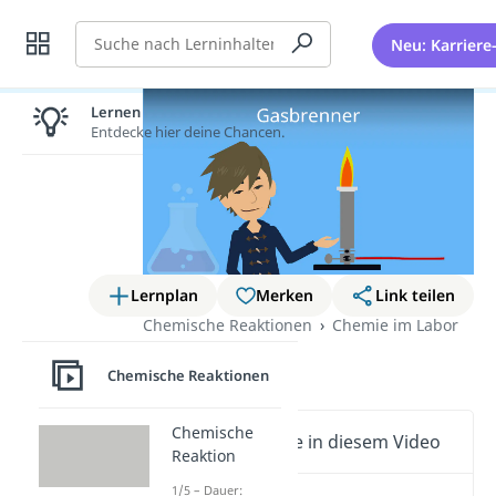
Suche
Neu: Karriere
Lernen lohnt sich!
Entdecke hier deine Chancen.
Lernplan
Merken
Link teilen
Chemische Reaktionen
Chemie im Labor
Gasbrenner
Chemische Reaktionen
Chemische
Wichtige Inhalte in diesem Video
Reaktion
1/5 – Dauer: