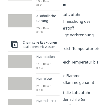
1/2 – Dauer:
leuchtende Flamme
04:21
geschlossene Luftzufuhr
Alkoholische
Gärung
schlechte Durchmischung des
Gases mit Sauerstoff
2/2 – Dauer:
05:38
keine vollständige Verbrennung
des Gases
Chemische Reaktionen
Reaktionen mit Wasser
im äußeren Bereich Temperatur bis
900 °C
Hydratation
im inneren Bereich Temperatur bis
1/3 – Dauer:
03:34
600 °C
leuchtend gelbe Flamme
Hydrolyse
auch Diffusionsflamme genannt
2/3 – Dauer:
03:50
Wichtig:
Du kannst die Luftzufuhr
nicht nur öffnen oder schließen,
Hydratisieru