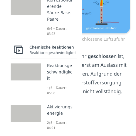
erende
Säure-Base-
Paare
6/6 – Dauer:
03:23
Geöffnete und geschlossene Luftzufuhr
Chemische Reaktionen
Reaktionsgeschwindigkeit
Wenn die Luftzufuhr
geschlossen
ist,
kann sich das Gas erst am Auslass mit
Reaktionsge
schwindigke
Sauerstoff verbinden. Aufgrund der
it
schlechteren Sauerstoffversorgung
1/5 – Dauer:
verbrennt das Gas nicht vollständig.
05:08
Aktivierungs
energie
2/5 – Dauer:
04:21