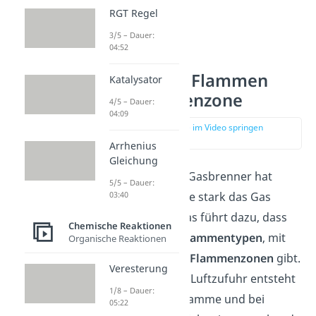
RGT Regel
3/5 – Dauer:
04:52
Gasbrenner Flammen
Katalysator
und Flammenzone
4/5 – Dauer:
04:09
zur Stelle im Video springen
(01:16)
Arrhenius
Gleichung
Die Luftzufuhr im Gasbrenner hat
5/5 – Dauer:
Einfluss darauf, wie stark das Gas
03:40
verbrannt wird. Das führt dazu, dass
Chemische Reaktionen
es verschiedene
Flammentypen
, mit
Organische Reaktionen
unterschiedlichen
Flammenzonen
gibt.
Veresterung
Bei geschlossener Luftzufuhr entsteht
1/8 – Dauer:
eine leuchtende Flamme und bei
05:22