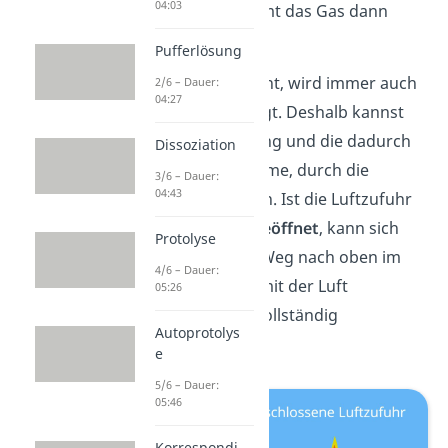
04:03
Brennerrohr strömt das Gas dann
Richtung Auslass.
Pufferlösung
Damit etwas brennt, wird immer auch
2/6 – Dauer:
04:27
Sauerstoff benötigt. Deshalb kannst
du die Verbrennung und die dadurch
Dissoziation
entstehende Flamme, durch die
3/6 – Dauer:
04:43
Luftzufuhr steuern. Ist die Luftzufuhr
am Gasbrenner
geöffnet
, kann sich
Protolyse
das Gas auf dem Weg nach oben im
4/6 – Dauer:
Brennerrohr gut mit der Luft
05:26
vermischen und vollständig
Autoprotolys
verbrennen.
e
5/6 – Dauer:
05:46
Korrespondi