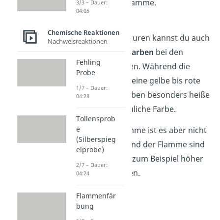
Temperatur
der Flamme.
3/3 – Dauer:
04:05
Bei verschiedenen
Chemische Reaktionen
Flammentemperaturen kannst du auch
Nachweisreaktionen
unterschiedliche
Farben
bei den
Fehling
Flammen feststellen. Während die
Probe
meisten Flammen eine gelbe bis rote
1/7 – Dauer:
Farbe besitzen, haben besonders heiße
04:28
Flammen eine bläuliche Farbe.
Tollensprob
e
Innerhalb der Flamme ist es aber nicht
(Silberspieg
gleich heiß. Am Rand der Flamme sind
elprobe)
die Temperaturen zum Beispiel höher
2/7 – Dauer:
als in ihrem Inneren.
04:24
Flammenfär
bung