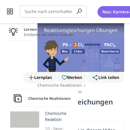
Suche
Neu: Karriere
Lernen lohnt sich!
Entdecke hier deine Chancen.
Lernplan
Merken
Link teilen
Chemische Reaktionen
Chemische Reaktionen
Chemische Reaktionen
Reaktionsgleichungen
Übungen
Chemische
Reaktion
1/5 – Dauer: