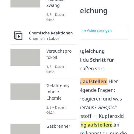
Zwang
Reaktionsgleichung
5/5 – Dauer:
aufstellen
04:46
zur Stelle im Video springen
Chemische Reaktionen
(00:15)
Chemie im Labor
Um eine
Reaktionsgleichung
Versuchspro
tokoll
aufzustellen, gehst du
Schritt für
1/3 – Dauer:
Schritt
folgendermaßen vor:
04:35
Wortgleichung aufstellen:
Hier
Gefahrensy
stellst du dir folgende Fragen:
mbole
Chemie
Welche Stoffe reagieren und was
kommt dabei heraus?
Beispiel:
2/3 – Dauer:
04:24
Kupfer + Sauerstoff → Kupferoxid
Formelgleichung aufstellen:
Im
Gasbrenner
Periodensystem
kannst du nun die