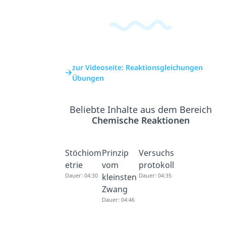
zur Videoseite: Reaktionsgleichungen
Übungen
Beliebte Inhalte aus dem Bereich
Chemische Reaktionen
Stöchiom
Prinzip
Versuchs
etrie
vom
protokoll
Dauer: 04:30
kleinsten
Dauer: 04:35
Zwang
Dauer: 04:46