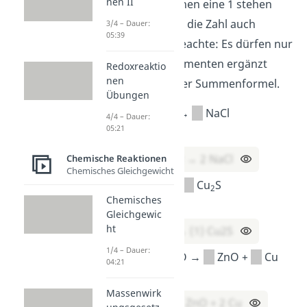
nen II
den Stellen, an denen
eine 1 stehen
müsste, kannst du die Zahl auch
3/4 – Dauer:
05:39
weglassen. Und beachte: Es dürfen nur
Zahlen vor den Elementen ergänzt
Redoxreaktio
nen
werden, nicht in der Summenformel.
Übungen
Na +
Cl
→
NaCl
2
4/4 – Dauer:
05:21
Lösung:
2 Na + (1) Cl2 → 2 NaCl
Chemische Reaktionen
Chemisches Gleichgewicht
Cu +
S →
Cu
S
2
Chemisches
Lösung:
Gleichgewic
ht
2 Cu + (1) S → (1) Cu2S
1/4 – Dauer:
Zn +
Cu
O →
ZnO +
Cu
2
04:21
Lösung:
Massenwirk
Zn + Cu2O → ZnO + 2 Cu