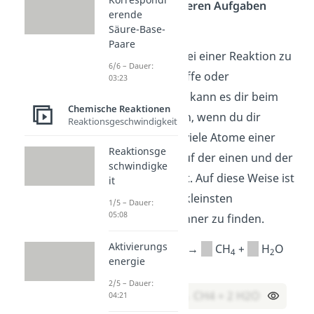
folgenden
kniffligeren Aufgaben
erende
gewappnet:
Säure-Base-
Paare
Hinweis:
Falls es bei einer Reaktion zu
6/6 – Dauer:
viele Ausgangsstoffe oder
03:23
Endprodukte gibt, kann es dir beim
Chemische Reaktionen
Ausgleichen helfen, wenn du dir
Reaktionsgeschwindigkeit
aufschreibst, wie viele Atome einer
Reaktionsge
Sorte du jeweils auf der einen und der
schwindigke
anderen Seite hast. Auf diese Weise ist
it
es einfacher, den kleinsten
1/5 – Dauer:
05:08
gemeinsamen Nenner zu finden.
Aktivierungs
CO
+
H
→
CH
+
H
O
2
2
4
2
energie
Lösung:
2/5 – Dauer:
CO2 + 4 H2 → CH4 + 2 H2O
04:21