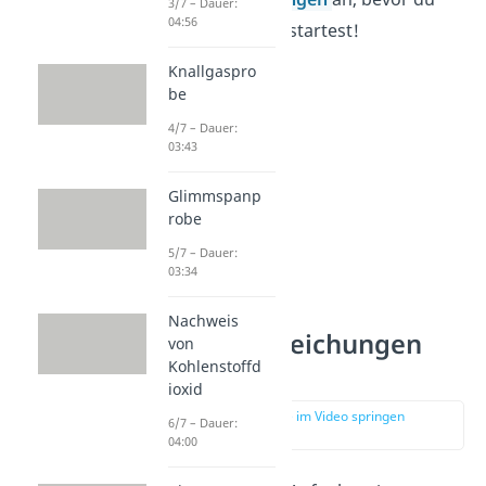
3/7 – Dauer:
04:56
mit den Übungen startest!
Knallgaspro
be
4/7 – Dauer:
03:43
Glimmspanp
robe
5/7 – Dauer:
03:34
Übung:
Nachweis
Reaktionsgleichungen
von
Kohlenstoffd
ausgleichen
ioxid
zur Stelle im Video springen
6/7 – Dauer:
(03:03)
04:00