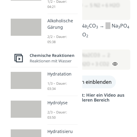
1/2 – Dauer:
4 NH3 + 6 NO → 5 N2 + 6 H2O
04:21
Alkoholische
H
PO
+
Na
CO
→
Na
PO
Gärung
3
4
2
3
3
4
+
H
O +
CO
2
2
2/2 – Dauer:
05:38
Lösung:
2 H3PO4 + 3 Na2CO3 → 2
Chemische Reaktionen
Reaktionen mit Wasser
Na3PO4 + 3 H2O + 3 CO2
Hydratation
alle Lösungen einblenden
1/3 – Dauer:
03:34
Studyflix vernetzt: Hier ein Video aus
einem anderen Bereich
Hydrolyse
2/3 – Dauer:
03:50
Hydratisieru