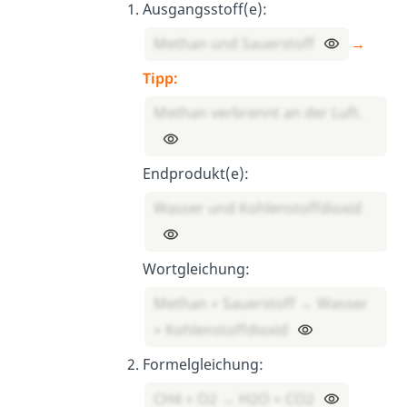
Ausgangsstoff(e):
Methan und Sauerstoff
→
Tipp:
Methan verbrennt an der Luft.
Endprodukt(e):
Wasser und Kohlenstoffdioxid
Wortgleichung:
Methan + Sauerstoff → Wasser
+ Kohlenstoffdioxid
Formelgleichung:
CH4 + O2 → H2O + CO2