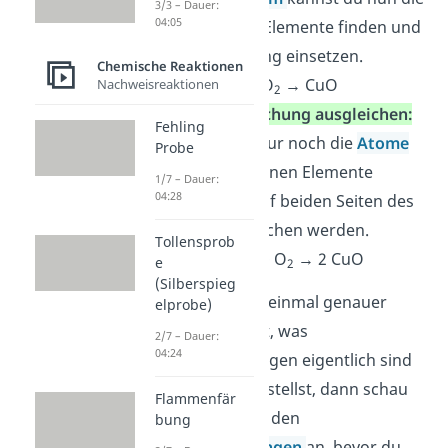
3/3 – Dauer:
04:05
Kürzel für die Elemente finden und
in der Gleichung einsetzen.
Chemische Reaktionen
Beispiel:
Cu + O
→ CuO
Nachweisreaktionen
2
Reaktionsgleichung ausgleichen:
Fehling
Nun müssen nur noch die
Atome
Probe
der verschiedenen Elemente
1/7 – Dauer:
04:28
gezählt und auf beiden Seiten des
Pfeils ausgeglichen werden.
Tollensprob
Beispiel:
2 Cu + O
→ 2 CuO
e
2
(Silberspieg
Wenn du dir noch einmal genauer
elprobe)
ansehen möchtest, was
2/7 – Dauer:
04:24
Reaktionsgleichungen eigentlich sind
und wie du sie aufstellst, dann schau
Flammenfär
dir unser Video zu den
bung
Reaktionsgleichungen
an, bevor du