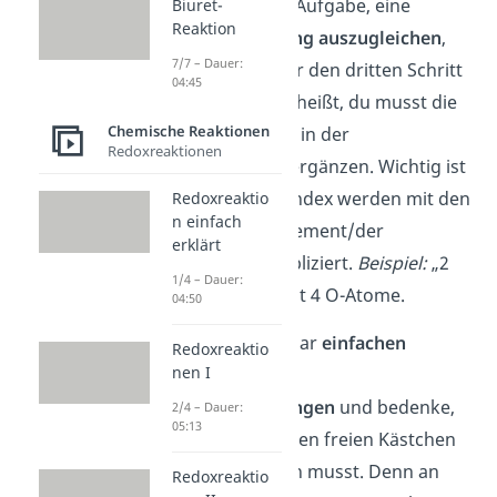
Bekommst du die Aufgabe, eine
Biuret-
Reaktion
Reaktionsgleichung auszugleichen
,
7/7 – Dauer:
dann musst du nur den dritten Schritt
04:45
durchführen. Das heißt, du musst die
Chemische Reaktionen
passenden Zahlen in der
Redoxreaktionen
Formelgleichung ergänzen. Wichtig ist
dabei: Zahlen im Index werden mit den
Redoxreaktio
n einfach
Zahlen vor dem Element/der
erklärt
Verbindung multipliziert.
Beispiel:
„2
1/4 – Dauer:
O
“ sind insgesamt 4 O-Atome.
04:50
2
Beginne mit ein paar
einfachen
Redoxreaktio
nen I
Übungen
zu den
Reaktionsgleichungen
und bedenke,
2/4 – Dauer:
05:13
dass du nicht in allen freien Kästchen
eine Zahl ergänzen musst. Denn an
Redoxreaktio