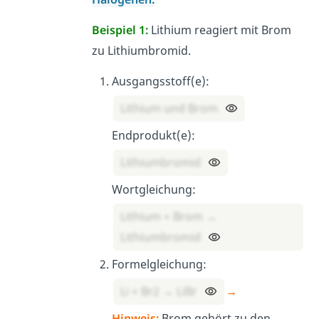
Beispiel 1:
Lithium reagiert mit Brom
zu Lithiumbromid.
Ausgangsstoff(e):
Lithium und Brom
Endprodukt(e):
Lithiumbromid
Wortgleichung:
Lithium + Brom →
Lithiumbromid
Formelgleichung:
Li + Br2 → LiBr
→
Hinweis:
Brom gehört zu den