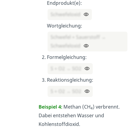
Endprodukt(e):
Schwefeloxid
Wortgleichung:
Schwefel + Sauerstoff →
Schwefeloxid
Formelgleichung:
S + O2 → SO2
Reaktionsgleichung:
S + O2 → SO2
Beispiel 4:
Methan (CH
) verbrennt.
4
Dabei entstehen Wasser und
Kohlenstoffdioxid.