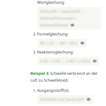
Wortgleichung:
Stickstoff + Sauerstoff →
Stickstoffmonoxid +
Stickstoffdioxid
Formelgleichung:
N2 + O2 → NO + NO2
Reaktionsgleichung:
2 N2 + 3 O2 → 2 NO + 2 NO2
Beispiel 3:
Schwefel verbrennt an der
Luft zu Schwefeloxid.
Ausgangsstoff(e):
Schwefel und Sauerstoff