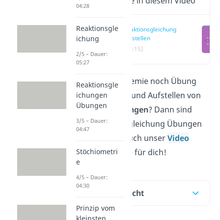
Wichtige Inhalte in diesem Video
04:28
Reaktionsgle
Reaktionsgleichung
ichung
aufstellen
(00:15)
2/5 – Dauer:
05:27
Du brauchst in Chemie noch Übung
Reaktionsgle
beim Ausgleichen und Aufstellen von
ichungen
Übungen
Reaktionsgleichungen
? Dann sind
3/5 – Dauer:
unsere Reaktionsgleichung Übungen
04:47
mit Lösung und auch unser
Video
Stöchiometri
genau das richtige für dich!
e
4/5 – Dauer:
04:30
Inhaltsübersicht
Prinzip vom
kleinsten