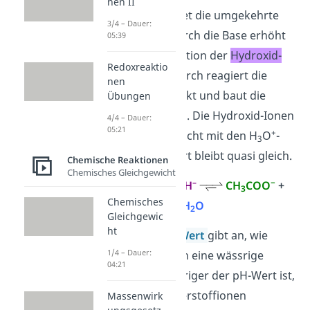
nen II
Pufferlösung findet die umgekehrte
3/4 – Dauer:
Reaktion statt. Durch die Base erhöht
05:39
sich die Konzentration der
Hydroxid-
Redoxreaktio
–
Ionen
(OH
). Dadurch reagiert die
nen
Essigsäure
verstärkt und baut die
Übungen
Hydroxid-Ionen ab. Die Hydroxid-Ionen
4/4 – Dauer:
05:21
+
reagieren daher nicht mit den H
O
-
3
Ionen. Der pH-Wert bleibt quasi gleich.
Chemische Reaktionen
Chemisches Gleichgewicht
–
−
CH
COOH
+
↑
OH
CH
COO
+
3
3
Chemisches
H
O
2
Gleichgewic
ht
Hinweis:
Der
pH-Wert
gibt an, wie
1/4 – Dauer:
sauer oder basisch eine wässrige
04:21
Lösung ist. Je niedriger der pH-Wert ist,
desto mehr Wasserstoffionen
Massenwirk