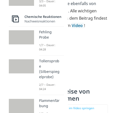
3/3 – Dauer:
sind Puffersysteme ebenfalls von
04:05
großer Bedeutung.
Alle wichtigen
Chemische Reaktionen
Informationen aus dem Beitrag findest
Nachweisreaktionen
du auch in unserem
Video
!
Fehling
Probe
1/7 – Dauer:
04:28
Tollensprob
e
(Silberspieg
elprobe)
2/7 – Dauer:
04:24
Wirkungsweise von
Puffersystemen
Flammenfär
bung
zur Stelle im Video springen
(00:49)