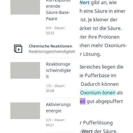
Hinweis:
Der
pKs-Wert
gibt an, wie
erende
stark oder schwach eine Säure in einer
Säure-Base-
Paare
wässrigen Lösung ist. Je kleiner der
pKs-Wert, desto stärker ist die Säure.
6/6 – Dauer:
03:23
Sie gibt somit leichter ihre Protonen
ab. Dadurch entstehen mehr Oxonium-
Chemische Reaktionen
Reaktionsgeschwindigkeit
+
Ionen (H
O
) in der Lösung.
3
Reaktionsge
Innerhalb des pH-Bereiches liegen die
schwindigke
Puffersäure und die Pufferbase im
it
Verhältnis 1:1
vor. Dadurch können
1/5 – Dauer:
05:08
sowohl zugefügte
Oxonium-Ionen
als
auch
Hydroxid-Ionen
gut abgepuffert
Aktivierungs
werden.
energie
2/5 – Dauer:
Ist der pH-Wert der Pufferlösung
04:21
kleiner
als der
pKs-Wert
der Säure,