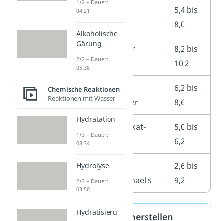
1/2 – Dauer:
Phosphatpuffer
5,4 bis
04:21
8,0
Alkoholische
Gärung
Ammoniakpuffer
8,2 bis
2/2 – Dauer:
10,2
05:38
Kohlensäure-
6,2 bis
Chemische Reaktionen
Reaktionen mit Wasser
Bicarbonat-Puffer
8,6
Hydratation
Kohlensäure-Silikat-
5,0 bis
1/3 – Dauer:
Puffer
6,2
03:34
Veronal-Acetat-
2,6 bis
Hydrolyse
Puffer nach Michaelis
9,2
2/3 – Dauer:
03:50
Hydratisieru
Pufferlösung herstellen