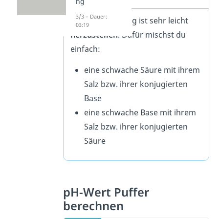
ng
3/3 – Dauer:
Eine Pufferlösung ist sehr leicht
03:19
herzustellen
. Dafür mischst du
einfach:
eine schwache Säure mit ihrem
Salz bzw. ihrer konjugierten
Base
eine schwache Base mit ihrem
Salz bzw. ihrer konjugierten
Säure
pH-Wert Puffer
berechnen