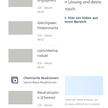
ungsgesetz
befinden sich in der Lösung und desto
2/4 – Dauer:
sauerer ist das Gemisch.
04:26
Studyflix vernetzt: Hier ein Video aus
einem anderen Bereich
Gleichgewic
htskonstante
3/4 – Dauer:
04:53
Löslichkeitsp
rodukt
4/4 – Dauer:
04:29
Chemische Reaktionen
Säure-Base-Reaktionen
Neutralisatio
n (Chemie)
Nach Beantwortung speichern wir deine Antwort, um
Studyflix zu verbessern. Mehr dazu erfährst du in unserer
1/6 – Dauer: