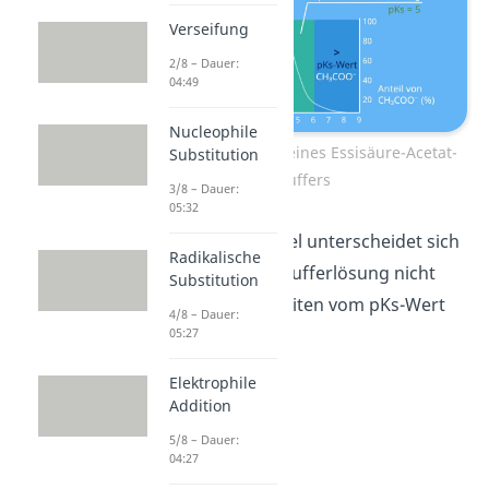
Verseifung
2/8 – Dauer:
04:49
Nucleophile
Das Optimum der eines Essisäure-Acetat-
Substitution
Puffers
3/8 – Dauer:
05:32
Merke:
In der Regel unterscheidet sich
Radikalische
der pH-Wert der Pufferlösung nicht
Substitution
mehr als ± 1-Einheiten vom pKs-Wert
4/8 – Dauer:
05:27
der Puffersäure.
Elektrophile
Addition
5/8 – Dauer:
04:27