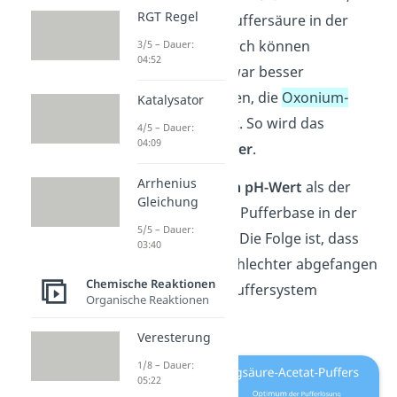
RGT Regel
dann liegt mehr Puffersäure in der
Lösung vor. Dadurch können
3/5 – Dauer:
04:52
Hydroxid-Ionen zwar besser
abgefangen werden, die
Oxonium-
Katalysator
Ionen
jedoch nicht. So wird das
4/5 – Dauer:
04:09
Puffersystem
saurer
.
Arrhenius
Bei einem
höheren pH-Wert
als der
Gleichung
pKs-Wert
ist mehr Pufferbase in der
5/5 – Dauer:
Lösung enthalten. Die Folge ist, dass
03:40
Hydroxid-Ionen
schlechter abgefangen
Chemische Reaktionen
werden und das Puffersystem
Organische Reaktionen
alkalisch
wird.
Veresterung
1/8 – Dauer:
05:22