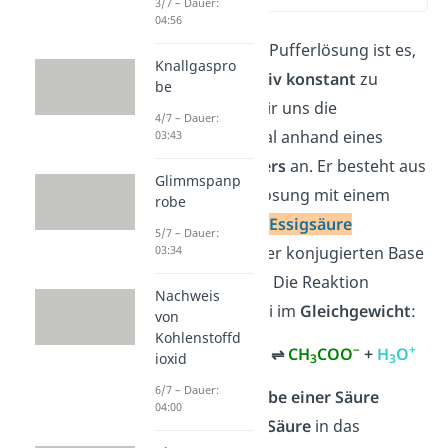
3/7 – Dauer:
04:56
Die Aufgabe einer Pufferlösung ist es,
Knallgaspro
den
pH-Wert relativ konstant
zu
be
halten. Schauen wir uns die
4/7 – Dauer:
Wirkungsweise mal anhand eines
03:43
Essig-Acetat-Puffers
an. Er besteht aus
Glimmspanp
einer wässrigen Lösung mit einem
robe
Verhältnis 1:1 von
Essigsäure
5/7 – Dauer:
03:34
(CH
COOH) und der konjugierten Base
3
−
Acetat
(CH
COO
). Die Reaktion
3
Nachweis
befindet sich dabei im
Gleichgewicht
:
von
Kohlenstoffd
−
+
CH
COOH
+
H
O
⇌
CH
COO
+
H
O
ioxid
3
2
3
3
6/7 – Dauer:
Reaktion bei Zugabe einer Säure
04:00
Gibst du nun eine
Säure
in das