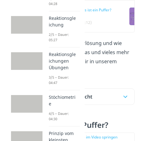
04:28
Was ist ein Puffer?
Reaktionsgle
(00:12)
ichung
2/5 – Dauer:
05:27
Was ist eine Pufferlösung und wie
funktioniert sie? Das und vieles mehr
Reaktionsgle
ichungen
beantworten wir dir in unserem
Übungen
Beitrag!
3/5 – Dauer:
04:47
Inhaltsübersicht
Stöchiometri
e
4/5 – Dauer:
04:30
Was ist ein Puffer?
Prinzip vom
zur Stelle im Video springen
kleinsten