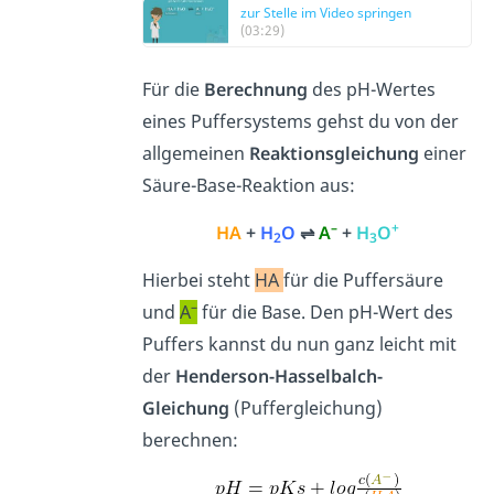
zur Stelle im Video springen
(03:29)
Für die
Berechnung
des pH-Wertes
eines Puffersystems gehst du von der
allgemeinen
Reaktionsgleichung
einer
Säure-Base-Reaktion aus:
–
+
HA
+
H
O
⇌
A
+
H
O
2
3
Hierbei steht
HA
für die Puffersäure
–
und
A
für die Base. Den pH-Wert des
Puffers kannst du nun ganz leicht mit
der
Henderson-Hasselbalch-
Gleichung
(Puffergleichung)
berechnen: