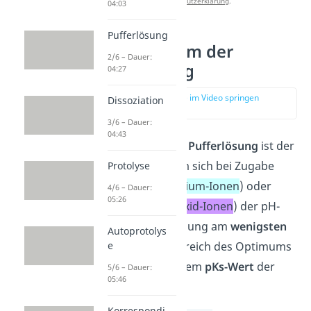
Datenschutzerklärung
.
04:03
Pufferlösung
Das Optimum der
2/6 – Dauer:
Pufferlösung
04:27
zur Stelle im Video springen
Dissoziation
(02:17)
3/6 – Dauer:
04:43
Das
Optimum der Pufferlösung
ist der
pH-Bereich, in dem sich bei Zugabe
Protolyse
einer Säure (
Oxonium-Ionen
) oder
4/6 – Dauer:
05:26
einer Base (
Hydroxid-Ionen
) der pH-
Wert der Pufferlösung am
wenigsten
Autoprotolys
e
ändert. Der pH-Bereich des Optimums
entspricht dabei dem
pKs-Wert
der
5/6 – Dauer:
05:46
Puffersäure.
Korrespondi