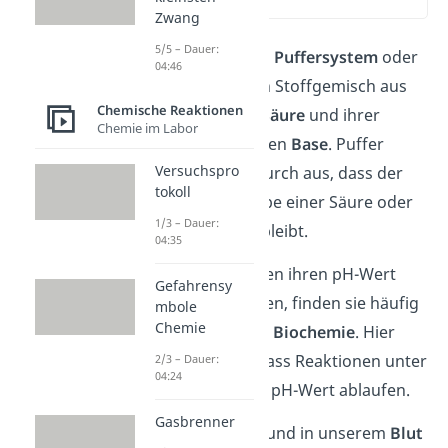
(00:12)
Zwang
5/5 – Dauer:
Eine
Pufferlösung
,
Puffersystem
oder
04:46
auch
Puffer
, ist ein Stoffgemisch aus
Chemische Reaktionen
einer schwachen
Säure
und ihrer
Chemie im Labor
korrespondierenden
Base
. Puffer
Versuchspro
zeichnen sich dadurch aus, dass der
tokoll
pH-Wert
bei Zugabe einer Säure oder
1/3 – Dauer:
einer Base gleich bleibt.
04:35
Weil Pufferlösungen ihren pH-Wert
Gefahrensy
stabil halten können, finden sie häufig
mbole
Chemie
Anwendung in der
Biochemie
. Hier
helfen sie dabei, dass Reaktionen unter
2/3 – Dauer:
04:24
einem konstanten pH-Wert ablaufen.
Gasbrenner
In unseren
Zellen
und in unserem
Blut