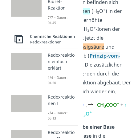
Biuret-
Puffersystem, dann befinden sich
Reaktion
+
mehr
Oxonium-Ionen
(H
O
) in der
3
7/7 – Dauer:
Lösung. Durch die erhöhte
04:45
+
Konzentration der H
O
-Ionen der
3
Chemische Reaktionen
rechten Seite, läuft jetzt die
Redoxreaktionen
Rückreaktion zu
Essigsäure
und
Redoxreaktio
Wasser
verstärkt ab (
Prinzip-vom-
n einfach
kleinsten-Zwang
). Die zusätzlichen
erklärt
Oxonium-Ionen werden durch die
1/4 – Dauer:
verstärkte Rückreaktion abgebaut. Der
04:50
pH-Wert
pendelt sich wieder ein.
Redoxreaktio
nen I
−
CH
COOH
+
H
O
CH
COO
+
↑
3
2
3
+
H
O
2/4 – Dauer:
3
05:13
Reaktion bei Zugabe einer Base
Redoxreaktio
Bei Zugabe einer
Base
in die