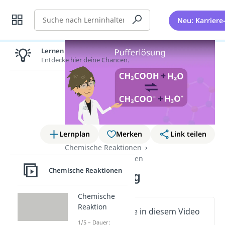
Suche
Neu: Karriere
Lernen lohnt sich!
Entdecke hier deine Chancen.
Lernplan
Merken
Link teilen
Chemische Reaktionen
Säure-Base-Reaktionen
Chemische Reaktionen
Pufferlösung
Chemische
Reaktion
Wichtige Inhalte in diesem Video
1/5 – Dauer: