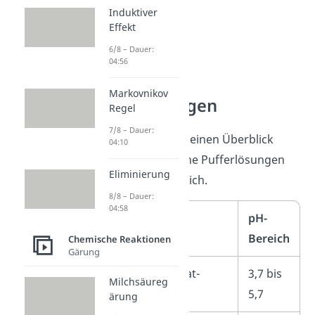
Induktiver
Effekt
6/8 – Dauer:
04:56
Arten von
Markovnikov
Pufferlösungen
Regel
7/8 – Dauer:
Hier geben wir dir einen Überblick
04:10
über einige typische Pufferlösungen
Eliminierung
und ihren pH-Bereich.
8/8 – Dauer:
04:58
Puffer
pH-
Bereich
Chemische Reaktionen
Gärung
Essigsäure-Acetat-
3,7 bis
Milchsäureg
Puffer
5,7
ärung