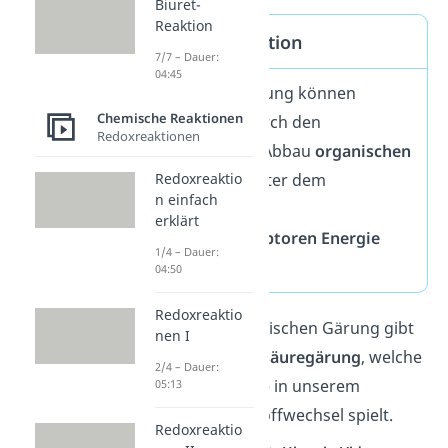
Biuret-
Reaktion
Gärung Definition
7/7 – Dauer:
04:45
Mithilfe der Gärung können
Chemische Reaktionen
Organismen durch den
Redoxreaktionen
enzymatischen Abbau
organischen
Stoffen
auch unter dem
Redoxreaktio
n einfach
Ausschluss von
erklärt
Elektronenakzeptoren
Energie
1/4 – Dauer:
gewinnen
04:50
Redoxreaktio
Neben der alkoholischen Gärung gibt
nen I
es noch die
Milchsäuregärung
, welche
2/4 – Dauer:
eine wichtige Rolle in unserem
05:13
körpereigenen Stoffwechsel spielt.
Redoxreaktio