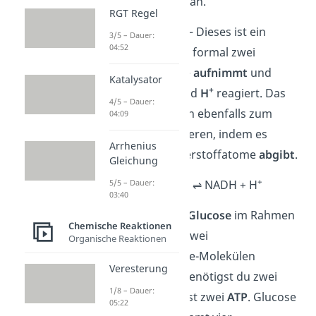
einzelnen Schritte an.
RGT Regel
+
Zuerst zum
NAD
– Dieses ist ein
3/5 – Dauer:
04:52
Coenzym
, welches formal zwei
Wasserstoffatome
aufnimmt
und
Katalysator
+
somit zu
NADH
und
H
reagiert. Das
4/5 – Dauer:
+
NADH
und
H
kann ebenfalls zum
04:09
+
NAD
zurückreagieren, indem es
Arrhenius
formal zwei Wasserstoffatome
abgibt
.
Gleichung
+
+
5/5 – Dauer:
NAD
+ 2 H ⇌ NADH + H
03:40
Zuerst wird deine
Glucose
im Rahmen
Chemische Reaktionen
der
Glykolyse
zu zwei
Organische Reaktionen
Brenztraubensäure-Molekülen
Veresterung
abgebaut. Dabei benötigst du zwei
1/8 – Dauer:
+
NAD
und gewinnst zwei
ATP
. Glucose
05:22