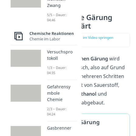
Zwang
5/5 – Dauer:
Alkoholische Gärung
04:46
einfach erklärt
Chemische Reaktionen
zur Stelle im Video springen
Chemie im Labor
(00:14)
Versuchspro
tokoll
Bei der
alkoholischen Gärung
wird
Glucose
enzymatisch, also auf Grund
1/3 – Dauer:
04:35
von Enzymen, in mehreren Schritten
unter Abwesenheit von Sauerstoff,
Gefahrensy
mbole
also
anaerob
, zu
Ethanol
und
Chemie
Kohlenstoffdioxid abgebaut.
2/3 – Dauer:
04:24
Alkoholische Gärung
Gasbrenner
Definition