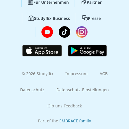
Für Unternehmen
Partner
Studyflix Business
Presse
© 2026 Studyflix
Impressum
AGB
Datenschutz
Datenschutz-Einstellungen
Gib uns Feedback
Part of the
EMBRACE family