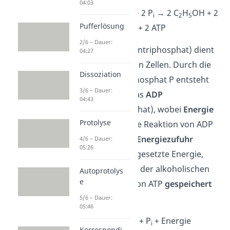
04:03
C
H
O
+ 2 ADP + 2 P
→ 2 C
H
OH + 2
6
12
6
i
2
5
Pufferlösung
CO
+ 2 ATP
2
2/6 – Dauer:
Dein
ATP
(Adenosintriphosphat) dient
04:27
als
Energieträger
in Zellen. Durch die
Dissoziation
Abspaltung von Phosphat P entsteht
3/6 – Dauer:
aus deinem ATP das
ADP
04:43
(Adenosindiphosphat), wobei
Energie
Protolyse
frei
wird. Durch die Reaktion von ADP
mit Phosphat, die
Energiezufuhr
4/6 – Dauer:
05:26
braucht, kann freigesetzte Energie,
beispielsweise aus der alkoholischen
Autoprotolys
e
Gärung, in Form von ATP
gespeichert
werden.
5/6 – Dauer:
05:46
ATP ⇌ ADP + P
+ Energie
i
Korrespondi