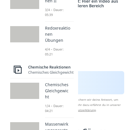
nen II
Studyflix vernetzt: Hier ein Video aus
einem anderen Bereich
3/4 – Dauer:
05:39
Redoxreaktio
nen
Übungen
4/4 – Dauer:
05:21
Chemische Reaktionen
Chemisches Gleichgewicht
Chemisches
Gleichgewic
ht
Nach Beantwortung speichern wir deine Antwort, um
Studyflix zu verbessern. Mehr dazu erfährst du in unserer
1/4 – Dauer:
Datenschutzerklärung
.
04:21
Massenwirk