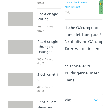
Alkoholische Gärung
04:28
einfach erklärt
(00:14)
Reaktionsgle
ichung
2/5 – Dauer:
Was ist die
alkoholische Gärung
und
05:27
wie sieht die
Reaktionsgleichung
aus?
Wo findest du die Alkoholische Gärung
Reaktionsgle
ichungen
im
Alltag
? Das erklären wir dir in dem
Übungen
folgenden Beitrag.
3/5 – Dauer:
04:47
Um das Thema noch schneller zu
verstehen, kannst du dir gerne unser
Stöchiometri
e
Video
dazu anschauen!
4/5 – Dauer:
04:30
Inhaltsübersicht
Prinzip vom
kleinsten