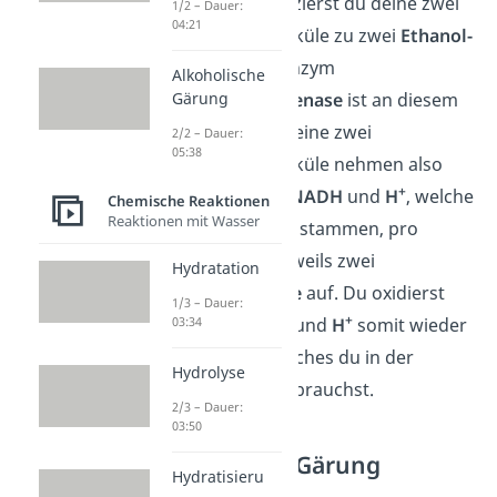
Zum Schluss reduzierst du deine zwei
1/2 – Dauer:
04:21
Acetaldehyd-Moleküle zu zwei
Ethanol-
Molekülen
. Das Enzym
Alkoholische
Alkoholdehydrogenase
ist an diesem
Gärung
Schritt beteiligt. Deine zwei
2/2 – Dauer:
05:38
Acetaldehyd-Moleküle nehmen also
+
mithilfe von zwei
NADH
und
H
, welche
Chemische Reaktionen
Reaktionen mit Wasser
aus der
Glykolyse
stammen, pro
Molekül formal jeweils zwei
Hydratation
Wasserstoffatome
auf. Du oxidierst
1/3 – Dauer:
+
deine zwei
NADH
und
H
somit wieder
03:34
+
zu zwei
NAD
, welches du in der
Hydrolyse
Glykolyse
wieder brauchst.
2/3 – Dauer:
03:50
Alkoholische Gärung
Hydratisieru
Bedingungen