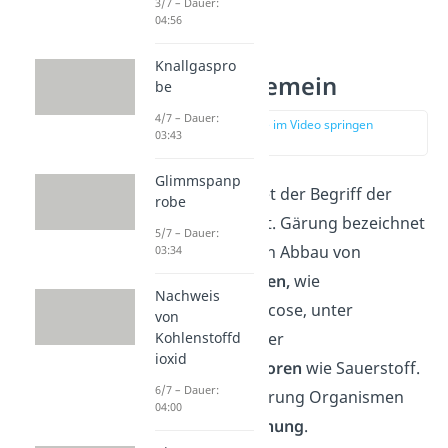
3/7 – Dauer:
04:56
Knallgaspro
Gärung allgemein
be
4/7 – Dauer:
zur Stelle im Video springen
03:43
(00:35)
Glimmspanp
Doch was bedeutet der Begriff der
robe
Gärung
überhaupt. Gärung bezeichnet
5/7 – Dauer:
den enzymatischen Abbau von
03:34
organischen Stoffen,
wie
Nachweis
beispielsweise Glucose, unter
von
Kohlenstoffd
Ausschluss
externer
ioxid
Elektronenakzeptoren
wie Sauerstoff.
6/7 – Dauer:
Dabei dient die Gärung Organismen
04:00
zur
Energiegewinnung
.