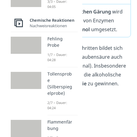
3/3 – Dauer:
04:05
In der
alkoholischen Gärung
wird
Glucose
mithilfe von Enzymen
Chemische Reaktionen
Nachweisreaktionen
anaerob
zu
Ethanol
umgesetzt.
Fehling
Probe
In den Zwischenschritten bildet sich
1/7 – Dauer:
neben der Brenztraubensäure auch
04:28
Acetaldehyd
(Ethanal). Insbesondere
Tollensprob
die Hefe betreiben die alkoholische
e
Gärung, um
Energie
zu gewinnen.
(Silberspieg
elprobe)
2/7 – Dauer:
04:24
Flammenfär
bung