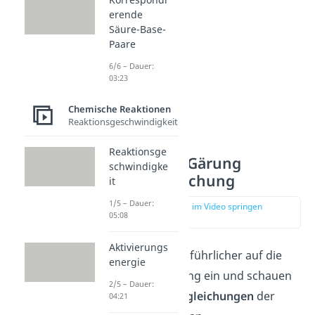
erende
Säure-Base-
Paare
6/6 – Dauer:
03:23
Chemische Reaktionen
Reaktionsgeschwindigkeit
Reaktionsge
Alkoholische Gärung
schwindigke
Reaktionsgleichung
it
1/5 – Dauer:
zur Stelle im Video springen
05:08
(01:43)
Aktivierungs
Gehen wir mal ausführlicher auf die
energie
alkoholische Gärung ein und schauen
2/5 – Dauer:
uns die
Reaktionsgleichungen
der
04:21