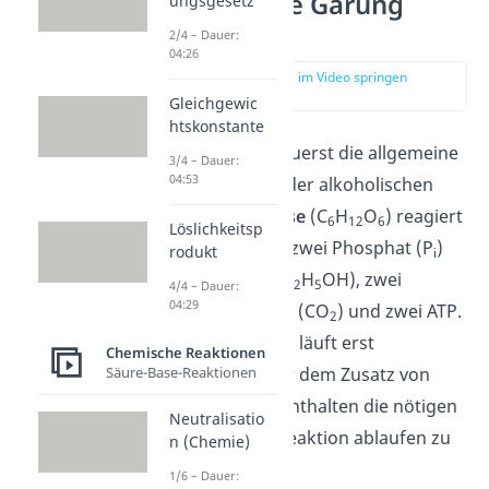
Alkoholische Gärung
ungsgesetz
Formel
2/4 – Dauer:
04:26
zur Stelle im Video springen
(01:00)
Gleichgewic
htskonstante
Schauen wir uns zuerst die allgemeine
3/4 – Dauer:
04:53
Reaktionsformel
der alkoholischen
Gärung an.
Glucose
(C
H
O
) reagiert
6
12
6
Löslichkeitsp
mit zwei ADP und zwei Phosphat (P
)
rodukt
i
zu zwei
Ethanol
(C
H
OH), zwei
2
5
4/4 – Dauer:
04:29
Kohlenstoffdioxid
(CO
) und zwei ATP.
2
Folgender Prozess läuft erst
Chemische Reaktionen
Säure-Base-Reaktionen
enzymatisch unter dem Zusatz von
Hefen ab. Hefen enthalten die nötigen
Neutralisatio
Enzyme
, um die Reaktion ablaufen zu
n (Chemie)
lassen.
1/6 – Dauer: