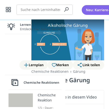
Suche
Neu: Karriere
Lernen lohnt sich!
Entdecke hier deine Chancen.
Lernplan
Merken
Link teilen
Chemische Reaktionen
Gärung
Alkoholische Gärung
Chemische Reaktionen
Chemische
Wichtige Inhalte in diesem Video
Reaktion
1/5 – Dauer: