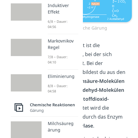
Induktiver
Effekt
6/8 – Dauer:
04:56
Alkoholische Gärung
Markovnikov
Der nächste Schritt ist die
Regel
Decarboxylierung
, bei der sich
7/8 – Dauer:
Acetaldehyd
bildet. Bei der
04:10
Decarboxylierung bildest du aus den
Eliminierung
zwei
Brenztraubensäure-Molekülen
8/8 – Dauer:
neben zwei
Acetaldehyd-Molekülen
04:58
auch zwei
Kohlenstoffdioxid-
Chemische Reaktionen
Moleküle
. Eingeleitet wird die
Gärung
Decarboxylierung durch das Enzym
Milchsäureg
Pyruvatdecarboxylase
.
ärung