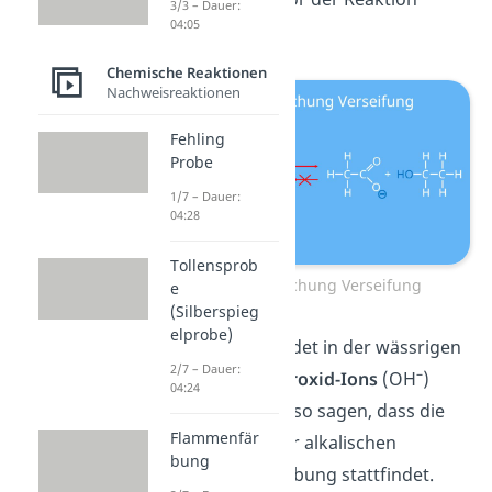
3/3 – Dauer:
04:05
aufgebaut war.
Chemische Reaktionen
Nachweisreaktionen
Fehling
Probe
1/7 – Dauer:
04:28
Tollensprob
Reaktionsgleichung Verseifung
e
(Silberspieg
elprobe)
Die Verseifung findet in der wässrigen
2/7 – Dauer:
–
Lösung eines
Hydroxid-Ions
(OH
)
04:24
statt. Du kannst also sagen, dass die
Flammenfär
Verseifung in einer alkalischen
bung
(basischen) Umgebung stattfindet.