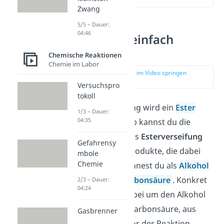
Zwang
5/5 – Dauer:
04:46
Verseifung einfach
erklärt
Chemische Reaktionen
Chemie im Labor
zur Stelle im Video springen
(00:12)
Versuchspro
tokoll
Bei einer Verseifung wird ein
Ester
1/3 – Dauer:
04:35
gespalten. Deshalb kannst du die
Verseifung auch als
Esterverseifung
Gefahrensy
bezeichnen. Die Produkte, die dabei
mbole
Chemie
entstehen, bezeichnest du als
Alkohol
und
Salz einer
Carbonsäure
. Konkret
2/3 – Dauer:
04:24
handelt es sich dabei um den Alkohol
und das Salz der Carbonsäure, aus
Gasbrenner
denen der Ester vor der Reaktion