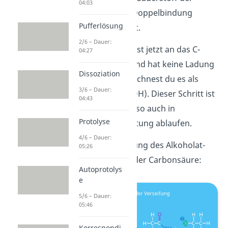
04:03
ehemaligen C=O-Doppelbindung
Pufferlösung
negativ geladen ist.
2/6 – Dauer:
Das Hydroxid-Ion ist jetzt an das C-
04:27
Atom gebunden und hat keine Ladung
Dissoziation
mehr. Daher bezeichnest du es als
3/6 – Dauer:
Hydroxygruppe (OH). Dieser Schritt ist
04:43
reversibel, kann also auch in
Protolyse
umgekehrter Richtung ablaufen.
4/6 – Dauer:
Schritt 2
: Abspaltung des Alkoholat-
05:26
Ions und Bildung der Carbonsäure:
Autoprotolys
e
5/6 – Dauer:
05:46
Korrespondi