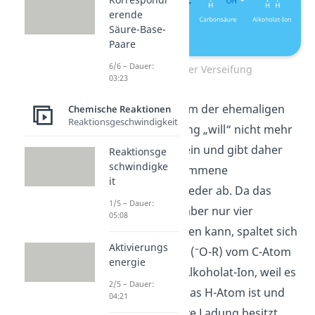
erende
Säure-Base-
Paare
6/6 – Dauer:
Schritt 2 der Verseifung
03:23
Das Sauerstoffatom der ehemaligen
Chemische Reaktionen
Reaktionsgeschwindigkeit
C=O-Doppelbindung „will“ nicht mehr
negativ geladen sein und gibt daher
Reaktionsge
schwindigke
das eben aufgenommene
it
Elektronenpaar wieder ab. Da das
1/5 – Dauer:
Kohlenstoffatom aber nur vier
05:08
Bindungen eingehen kann, spaltet sich
Aktivierungs
–
das
Alkoholat-Ion
(
O-R) vom C-Atom
energie
ab. Du nennst es Alkoholat-Ion, weil es
2/5 – Dauer:
ein Alkohol ohne das H-Atom ist und
04:21
daher eine negative Ladung besitzt.