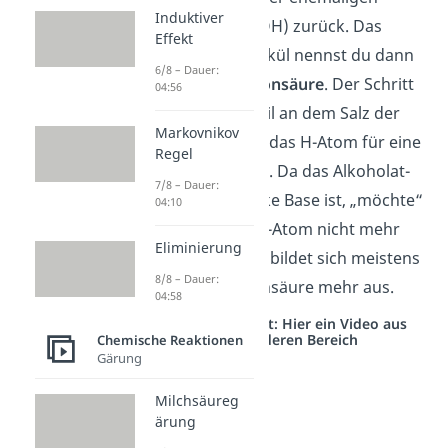
Induktiver
Hydroxygruppe (OH) zurück. Das
Effekt
entstandene Molekül nennst du dann
6/8 – Dauer:
das
Salz der Carbonsäure
. Der Schritt
04:56
ist irreversibel, weil an dem Salz der
Markovnikov
Carbonsäure jetzt das H-Atom für eine
Regel
Rückreaktion fehlt. Da das Alkoholat-
7/8 – Dauer:
Ion eine sehr starke Base ist, „möchte“
04:10
der Alkohol sein H-Atom nicht mehr
Eliminierung
abgeben. Deshalb bildet sich meistens
8/8 – Dauer:
auch keine Carbonsäure mehr aus.
04:58
Studyflix vernetzt: Hier ein Video aus
einem anderen Bereich
Chemische Reaktionen
Gärung
Milchsäureg
ärung