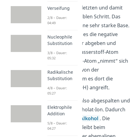
Kommen wir zum letzten und damit
Verseifung
auch zum irreversiblen Schritt. Das
2/8 – Dauer:
04:49
Alkoholat-Ion ist eine sehr starke Base.
Deshalb „möchte“ es die negative
Nucleophile
Ladung auch lieber abgeben und
Substitution
stattdessen ein Wasserstoff-Atom
3/8 – Dauer:
05:32
aufnehmen. Das H-Atom „nimmt“ sich
das Alkoholat-Ion von der
Radikalische
Carbonsäure, indem es dort die
Substitution
Hydroxygruppe (OH) angreift.
4/8 – Dauer:
05:27
Das H-Atom wird also abgespalten
und
Elektrophile
wandert zum Alkoholat-Ion. Dadurch
Addition
erhältst du einen
Alkohol
. Die
5/8 – Dauer:
negative Ladung bleibt beim
04:27
Sauerstoff-Atom der ehemaligen