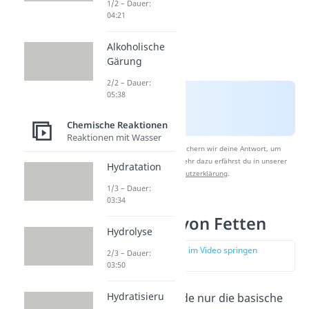
1/2 – Dauer:
04:21
Alkoholische
Gärung
2/2 – Dauer:
05:38
Chemische Reaktionen
Reaktionen mit Wasser
Nach Beantwortung speichern wir deine Antwort, um
Studyflix zu verbessern. Mehr dazu erfährst du in unserer
Hydratation
Datenschutzerklärung
.
1/3 – Dauer:
03:34
Verseifung von Fetten
Hydrolyse
zur Stelle im Video springen
2/3 – Dauer:
(04:01)
03:50
Hydratisieru
Ursprünglich wurde nur die basische