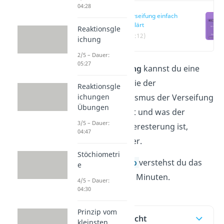
04:28
Verseifung einfach
erklärt
Reaktionsgle
(00:12)
ichung
2/5 – Dauer:
05:27
Bei einer
Verseifung
kannst du eine
Seife herstellen. Wie der
Reaktionsgle
ichungen
Reaktionsmechanismus der Verseifung
Übungen
genau funktioniert und was der
3/5 – Dauer:
Unterschied zur Veresterung ist,
04:47
erklären wir dir hier.
Stöchiometri
Mit unserem
Video
verstehst du das
e
Thema in wenigen Minuten.
4/5 – Dauer:
04:30
Prinzip vom
Inhaltsübersicht
kleinsten