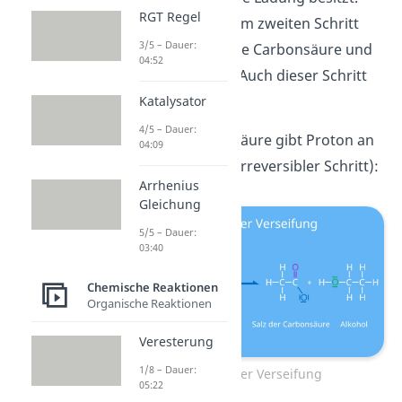
RGT Regel
Somit erhältst du im zweiten Schritt
3/5 – Dauer:
der Verseifung eine Carbonsäure und
04:52
ein Alkoholat-Ion. Auch dieser Schritt
ist reversibel.
Katalysator
4/5 – Dauer:
Schritt 3
: Carbonsäure gibt Proton an
04:09
Alkoholat-Ion ab (irreversibler Schritt):
Arrhenius
Gleichung
5/5 – Dauer:
03:40
Chemische Reaktionen
Organische Reaktionen
Veresterung
1/8 – Dauer:
Schritt 3 der Verseifung
05:22