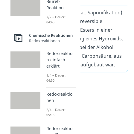
Biuret-
Reaktion
Die Verseifung (lat. Saponifikation)
7/7 – Dauer:
beschreibt die irreversible
04:45
Hydrolyse eines Esters in einer
Chemische Reaktionen
wässrigen Lösung eines Hydroxids.
Redoxreaktionen
Es entstehen dabei der Alkohol
Redoxreaktio
und das Salz der Carbonsäure, aus
n einfach
denen der Ester aufgebaut war.
erklärt
1/4 – Dauer:
04:50
Redoxreaktio
nen I
2/4 – Dauer:
05:13
Redoxreaktio