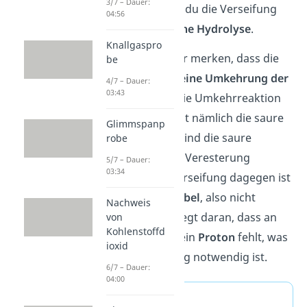
3/7 – Dauer:
Deswegen nennst du die Verseifung
04:56
auch eine
alkalische Hydrolyse
.
Knallgaspro
Du solltest dir aber merken, dass die
be
Esterverseifung
keine Umkehrung der
4/7 – Dauer:
03:43
Veresterung
ist. Die Umkehrreaktion
der Veresterung ist nämlich die saure
Glimmspanp
Hydrolyse. Somit sind die saure
robe
Hydrolyse und die Veresterung
5/7 – Dauer:
03:34
reversibel. Eine Verseifung dagegen ist
meistens
irreversibel
, also nicht
Nachweis
umkehrbar. Das liegt daran, dass an
von
Kohlenstoffd
der Carbonsäure ein
Proton
fehlt, was
ioxid
für die Veresterung notwendig ist.
6/7 – Dauer:
04:00
Definition