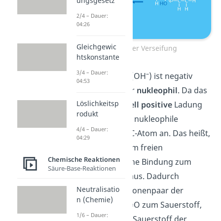
ungsgesetz
2/4 – Dauer:
04:26
Gleichgewic
Schritt 1 der Verseifung
htskonstante
3/4 – Dauer:
–
Das Hydroxid-Ion (OH
) ist negativ
04:53
geladen und daher
nukleophil
. Da das
Löslichkeitsp
C-Atom eine
partiell positive
Ladung
rodukt
+
hat (δ
), greift das nukleophile
4/4 – Dauer:
Hydroxid-Ion das C-Atom an. Das heißt,
04:29
es bildet mit seinem freien
Chemische Reaktionen
Elektronenpaar eine Bindung zum
Säure-Base-Reaktionen
Kohlenstoffatom aus. Dadurch
Neutralisatio
wandert ein Elektronenpaar der
n (Chemie)
Doppelbindung C=O zum Sauerstoff,
1/6 – Dauer:
weshalb dann der Sauerstoff der