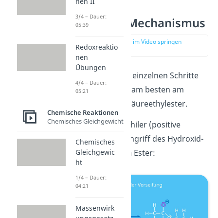
nen II
3/4 – Dauer:
Verseifung Mechanismus
05:39
zur Stelle im Video springen
Redoxreaktio
(01:17)
nen
Übungen
Betrachten wir die einzelnen Schritte
4/4 – Dauer:
des Mechanismus am besten am
05:21
Beispiel von Essigsäureethylester.
Chemische Reaktionen
Chemisches Gleichgewicht
Schritt 1
: Nukleophiler (positive
Ladung liebend) Angriff des Hydroxid-
Chemisches
–
Gleichgewic
Ions (OH
) auf den Ester:
ht
1/4 – Dauer:
04:21
Massenwirk