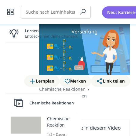
Suche
Neu: Karriere
Lernen lohnt sich!
Entdecke hier deine Chancen.
Lernplan
Merken
Link teilen
Chemische Reaktionen
Organische Reaktionen
Chemische Reaktionen
Verseifung
Chemische
Reaktion
Wichtige Inhalte in diesem Video
1/5 – Dauer: