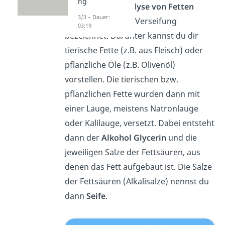
ng
(alkalische)
Hydrolyse von Fetten
3/3 – Dauer:
(Triglyceriden) als Verseifung
03:19
bezeichnet. Darunter kannst du dir
tierische Fette (z.B. aus Fleisch) oder
pflanzliche Öle (z.B. Olivenöl)
vorstellen. Die tierischen bzw.
pflanzlichen Fette wurden dann mit
einer Lauge, meistens Natronlauge
oder Kalilauge, versetzt. Dabei entsteht
dann der
Alkohol Glycerin
und die
jeweiligen Salze der Fettsäuren, aus
denen das Fett aufgebaut ist. Die Salze
der Fettsäuren (Alkalisalze) nennst du
dann
Seife
.