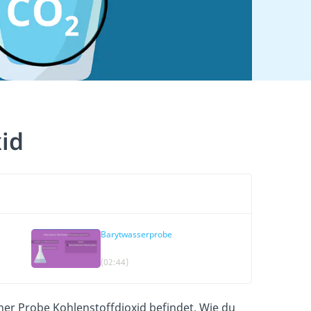
id
Barytwasserprobe
ng
(02:44)
ner Probe Kohlenstoffdioxid befindet. Wie du