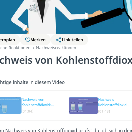
ernplan
Merken
Link teilen
che Reaktionen
Nachweisreaktionen
chweis von Kohlenstoffdiox
htige Inhalte in diesem Video
Nachweis von
Nachweis
Kohlenstoffdioxid:
Kohlenstoffdioxid:
Versuchsaufbau
Versuchsbeobachtu
(01:04)
(01:48)
m Nachweis von Kohlenstoffdioxid prüfst du, ob sich in dei