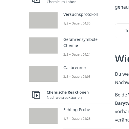
Chemie im Labor
genau 
Versuchsprotokoll
1/3 – Dauer: 04:35
I
Gefahrensymbole
Chemie
Wi
2/3 – Dauer: 04:24
Gasbrenner
Du we
3/3 – Dauer: 04:05
Nachwe
Chemische Reaktionen
Beide
Nachweisreaktionen
Baryt
Fehling Probe
vorhan
1/7 – Dauer: 04:28
veränd