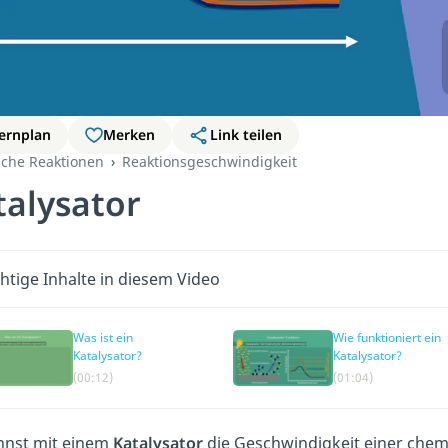
ernplan
Merken
Link teilen
che Reaktionen
Reaktionsgeschwindigkeit
talysator
htige Inhalte in diesem Video
Was ist ein
Wie funktioniert ein
Katalysator?
Katalysator?
(00:12)
(01:04)
nnst mit einem
Katalysator
die Geschwindigkeit einer chem