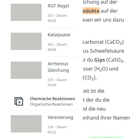
einer Reaktionsgleichung auf der
RGT Regel
linken Seite, die
Produkte
auf der
3/5 – Dauer:
rechten Seite.
Schauen wir uns dazu
04:52
ein Beispiel an:
Katalysator
Mischt du Calciumcarbonat (CaCO
)
3
4/5 – Dauer:
04:09
mit einer Lösung aus Schwefelsäure
(H
SO
), so erhältst du
Gips
(CaSO
,
2
4
4
Arrhenius
Calciumsulfat), Wasser (H
O) und
Gleichung
2
Kohlenstoffdioxid (CO
).
2
5/5 – Dauer:
03:40
Die erste Möglichkeit ist die
Chemische Reaktionen
Wortgleichung, mit der du die
Organische Reaktionen
Ausgangsstoffe und die neu
gebildeten Stoffe anhand ihrer Namen
Veresterung
angibst:
1/8 – Dauer:
05:22