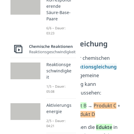
erende
Säure-Base-
Paare
6/6 – Dauer:
03:23
Reaktionsgleichung
Chemische Reaktionen
Reaktionsgeschwindigkeit
Du kannst zu einer chemischen
Reaktionsge
Reaktion eine
Reaktionsgleichung
schwindigke
aufstellen. Eine allgemeine
it
Reaktionsgleichung kann
1/5 – Dauer:
05:08
folgendermaßen aussehen:
Edukt A
+
Edukt B
→
Produkt C
+
Aktivierungs
energie
Produkt D
2/5 – Dauer:
04:21
Wie du siehst, stehen die
Edukte
in