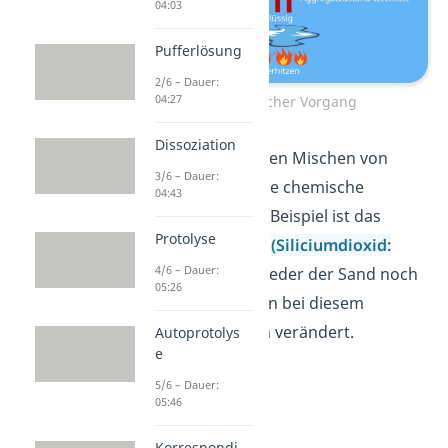
04:03
Pufferlösung
2/6 – Dauer:
04:27
Physikalischer Vorgang
Dissoziation
Auch beim einfachen Mischen von
3/6 – Dauer:
Stoffen findet keine chemische
04:43
Reaktion statt. Ein Beispiel ist das
Protolyse
Mischen von Sand
(Siliciumdioxid:
4/6 – Dauer:
SiO
)
in Wasser. Weder der Sand noch
2
05:26
das Wasser werden bei diesem
Vorgang chemisch verändert.
Autoprotolys
e
5/6 – Dauer:
05:46
Korrespondi