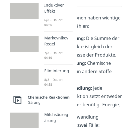
(01:19)
Induktiver
Effekt
Chemische Reaktionen haben wichtige
6/8 – Dauer:
04:56
Merkmale
. Dazu zählen:
Massenerhaltung:
Die Summe der
Markovnikov
Regel
Masse der Edukte ist gleich der
7/8 – Dauer:
Summe der Masse der Produkte.
04:10
Stoffumwandlung:
Chemische
Eliminierung
Stoffe werden in andere Stoffe
umgewandelt.
8/8 – Dauer:
04:58
Energieumwandlung:
Jede
chemische Reaktion setzt entweder
Chemische Reaktionen
Gärung
Energie frei oder benötigt Energie.
Milchsäureg
Bei der Energieumwandlung
ärung
unterscheidest du
zwei
Fälle: