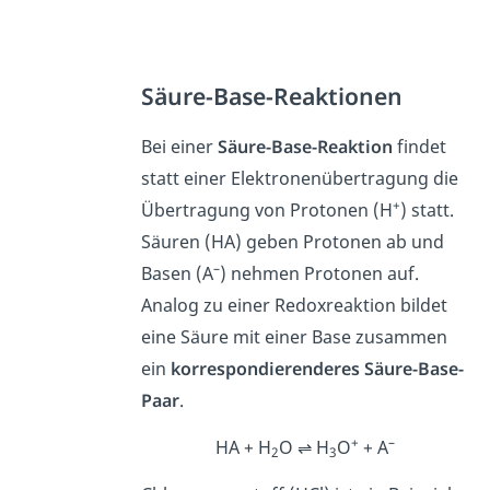
Säure-Base-Reaktionen
Bei einer
Säure-Base-Reaktion
findet
statt einer Elektronenübertragung die
+
Übertragung von Protonen (H
) statt.
Säuren (HA) geben Protonen ab und
–
Basen (A
) nehmen Protonen auf.
Analog zu einer Redoxreaktion bildet
eine Säure mit einer Base zusammen
ein
korrespondierenderes Säure-Base-
Paar
.
+
–
HA + H
O ⇌ H
O
+ A
2
3