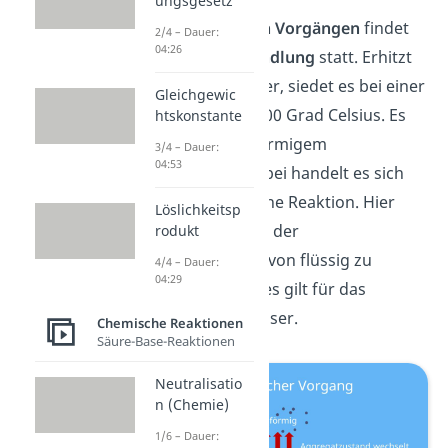
ungsgesetz
Bei
physikalischen
Vorgängen
findet
2/4 – Dauer:
04:26
keine
Stoffumwandlung
statt. Erhitzt
du flüssiges Wasser, siedet es bei einer
Gleichgewic
Temperatur von 100 Grad Celsius. Es
htskonstante
wird also zu gasförmigem
3/4 – Dauer:
04:53
Wasserdampf. Dabei handelt es sich
um keine chemische Reaktion. Hier
Löslichkeitsp
verändert sich nur der
rodukt
Aggregatzustand
von flüssig zu
4/4 – Dauer:
04:29
gasförmig. Gleiches gilt für das
Gefrieren von Wasser.
Chemische Reaktionen
Säure-Base-Reaktionen
Neutralisatio
n (Chemie)
1/6 – Dauer: