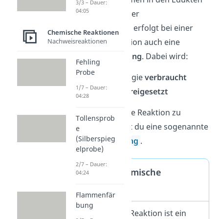
3/3 – Dauer:
04:05
ändern. Neben einer
Stoffumwandlung
erfolgt bei einer
Chemische Reaktionen
Nachweisreaktionen
chemischen Reaktion auch eine
Energieumwandlung
. Dabei wird:
Fehling
Probe
entweder Energie
verbraucht
1/7 – Dauer:
oder Energie
freigesetzt
04:28
Um eine chemische Reaktion zu
Tollensprob
beschreiben, nutzt du eine sogenannte
e
(Silberspieg
Reaktionsgleichung
.
elprobe)
2/7 – Dauer:
Definition chemische
04:24
Reaktion
Flammenfär
bung
Eine chemische Reaktion ist ein