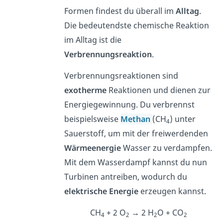
Formen findest du überall im
Alltag
.
Die bedeutendste chemische Reaktion
im Alltag ist die
Verbrennungsreaktion
.
Verbrennungsreaktionen sind
exotherme
Reaktionen und dienen zur
Energiegewinnung. Du verbrennst
beispielsweise
Methan
(CH
) unter
4
Sauerstoff, um mit der freiwerdenden
Wärmeenergie
Wasser zu verdampfen.
Mit dem Wasserdampf kannst du nun
Turbinen antreiben, wodurch du
elektrische
Energie
erzeugen kannst.
CH
+ 2 O
→ 2 H
O + CO
4
2
2
2