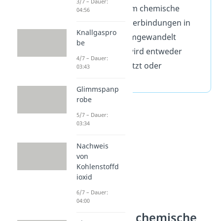
3/7 – Dauer:
Vorgang, bei dem chemische
04:56
Elemente oder Verbindungen in
Knallgaspro
andere Stoffe umgewandelt
be
werden. Dabei wird entweder
4/7 – Dauer:
Energie freigesetzt oder
03:43
verbraucht.
Glimmspanp
robe
5/7 – Dauer:
03:34
Nachweis
von
Kohlenstoffd
ioxid
6/7 – Dauer:
04:00
Was ist eine chemische