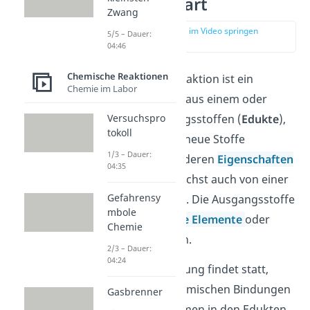
einfach erklärt
Zwang
zur Stelle im Video springen
5/5 – Dauer:
(00:15)
04:46
Chemische Reaktionen
Eine chemische Reaktion ist ein
Chemie im Labor
Vorgang, bei dem aus einem oder
Versuchspro
mehreren Ausgangsstoffen (
Edukte
),
tokoll
ein oder mehrere neue Stoffe
1/3 – Dauer:
(
Produkte
) mit anderen
Eigenschaften
04:35
entstehen. Du sprichst auch von einer
Gefahrensy
Stoffumwandlung
. Die Ausgangsstoffe
mbole
können
chemische Elemente
oder
Chemie
Verbindungen sein.
2/3 – Dauer:
04:24
Die Stoffumwandlung findet statt,
indem sich die chemischen Bindungen
Gasbrenner
zwischen den Atomen in den Edukten