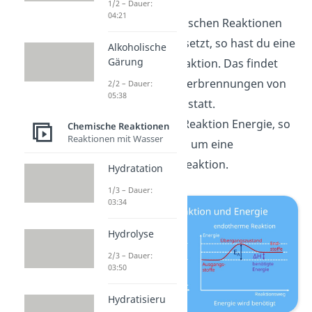
1/2 – Dauer:
04:21
Wird bei chemischen Reaktionen
Energie freigesetzt, so hast du eine
Alkoholische
Gärung
exotherme
Reaktion. Das findet
vor allem bei Verbrennungen von
2/2 – Dauer:
05:38
Stoffen häufig statt.
Benötigt eine Reaktion Energie, so
Chemische Reaktionen
Reaktionen mit Wasser
handelt es sich um eine
endotherme
Reaktion.
Hydratation
1/3 – Dauer:
03:34
Hydrolyse
2/3 – Dauer:
03:50
Hydratisieru