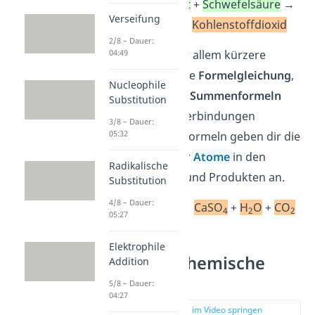
Calciumcarbonat
+
Schwefelsäure
→
Verseifung
Gips
+
Wasser
+
Kohlenstoffdioxid
2/8 – Dauer:
Die zweite und vor allem kürzere
04:49
Schreibweise ist die
Formelgleichung
,
Nucleophile
mit der du nur die
Summenformeln
Substitution
der chemischen Verbindungen
3/8 – Dauer:
05:32
angibst. Summenformeln geben dir die
Art und Anzahl der
Atome
in den
Radikalische
Ausgangsstoffen und Produkten an.
Substitution
4/8 – Dauer:
CaCO
+
H
SO
→
CaSO
+
H
O
+
CO
3
2
4
4
2
2
05:27
Elektrophile
Merkmale chemische
Addition
Reaktion
5/8 – Dauer:
04:27
zur Stelle im Video springen