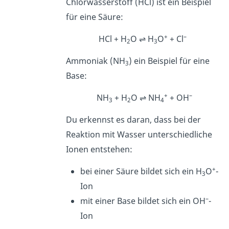
Chlorwasserstoff (HCl) ist ein Beispiel
für eine Säure:
+
–
HCl + H
O ⇌ H
O
+ Cl
2
3
Ammoniak (NH
) ein Beispiel für eine
3
Base:
+
–
NH
+ H
O ⇌ NH
+ OH
3
2
4
Du erkennst es daran, dass bei der
Reaktion mit Wasser unterschiedliche
Ionen entstehen:
+
bei einer Säure bildet sich ein H
O
-
3
Ion
–
mit einer Base bildet sich ein OH
-
Ion