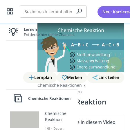
Suche
Neu: Karriere
Lernen lohnt sich!
Entdecke hier deine Chancen.
Lernplan
Merken
Link teilen
Chemische Reaktionen
Chemische Reaktionen
Chemische Reaktionen
Chemische Reaktion
Chemische
Reaktion
Wichtige Inhalte in diesem Video
1/5 – Dauer: