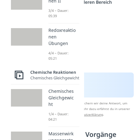
nen II
einem anderen Bereich
3/4 – Dauer:
05:39
Redoxreaktio
nen
Übungen
4/4 – Dauer:
05:21
Chemische Reaktionen
Chemisches Gleichgewicht
Chemisches
Gleichgewic
Nach Beantwortung speichern wir deine Antwort, um
ht
Studyflix zu verbessern. Mehr dazu erfährst du in unserer
1/4 – Dauer:
Datenschutzerklärung
.
04:21
Physikalische Vorgänge
Massenwirk