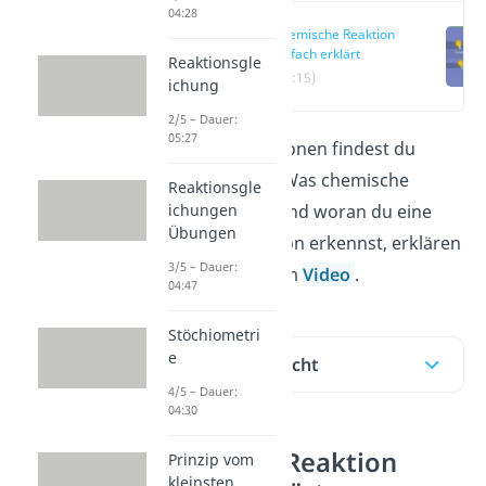
04:28
Chemische Reaktion
einfach erklärt
Reaktionsgle
(00:15)
ichung
2/5 – Dauer:
05:27
Chemische Reaktionen findest du
überall im Alltag. Was chemische
Reaktionsgle
ichungen
Reaktionen sind und woran du eine
Übungen
chemische Reaktion erkennst, erklären
3/5 – Dauer:
wir dir hier oder im
Video
.
04:47
Stöchiometri
e
Inhaltsübersicht
4/5 – Dauer:
04:30
Chemische Reaktion
Prinzip vom
kleinsten