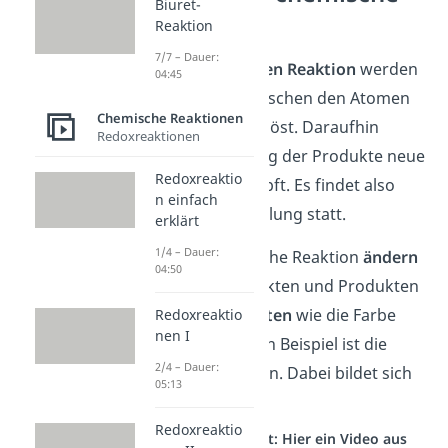
Biuret-
Reaktion?
Reaktion
7/7 – Dauer:
In einer
chemischen Reaktion
werden
04:45
die Bindungen zwischen den Atomen
Chemische Reaktionen
in den Edukten gelöst. Daraufhin
Redoxreaktionen
werden zur Bildung der Produkte neue
Redoxreaktio
Bindungen geknüpft. Es findet also
n einfach
eine Stoffumwandlung statt.
erklärt
1/4 – Dauer:
Durch die chemische Reaktion
ändern
04:50
sich zwischen Edukten und Produkten
häufig
Eigenschaften
wie die Farbe
Redoxreaktio
nen I
oder die Dichte. Ein Beispiel ist die
2/4 – Dauer:
Oxidation von Eisen. Dabei bildet sich
05:13
der rötliche Rost.
Redoxreaktio
Studyflix vernetzt: Hier ein Video aus