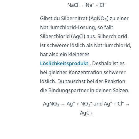
+
–
NaCl → Na
+ Cl
Gibst du Silbernitrat (AgNO
) zu einer
3
Natriumchlorid-Lösung, so fällt
Silberchlorid (AgCl) aus. Silberchlorid
ist schwerer löslich als Natriumchlorid,
hat also ein kleineres
Löslichkeitsprodukt
. Deshalb ist es
bei gleicher Konzentration schwerer
löslich. Du tauschst bei der Reaktion
die Bindungspartner in deinen Salzen.
+
–
+
–
AgNO
→ Ag
+ NO
und Ag
+ Cl
→
3
3
AgCl↓