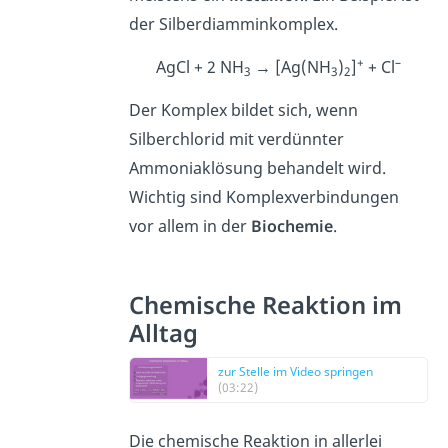
der Silberdiamminkomplex.
+
–
AgCl + 2 NH
→ [Ag(NH
)
]
+ Cl
3
3
2
Der Komplex bildet sich, wenn
Silberchlorid mit verdünnter
Ammoniaklösung behandelt wird.
Wichtig sind Komplexverbindungen
vor allem in der
Biochemie
.
Chemische Reaktion im
Alltag
zur Stelle im Video springen
(03:22)
Die chemische Reaktion in allerlei