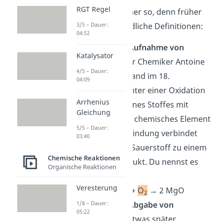
RGT Regel
Das war nicht immer so, denn früher
gab es unterschiedliche Definitionen:
3/5 – Dauer:
04:52
Oxidation als
Aufnahme von
Katalysator
Sauerstoff
: Der Chemiker Antoine
4/5 – Dauer:
Lavoisier verstand im 18.
04:09
Jahrhundert unter einer Oxidation
Arrhenius
die Reaktion eines Stoffes mit
Gleichung
Sauerstoff
. Ein chemisches Element
5/5 – Dauer:
oder eine Verbindung verbindet
03:40
sich dabei mit Sauerstoff zu einem
Chemische Reaktionen
Reaktionsprodukt. Du nennst es
Organische Reaktionen
Oxid.
Veresterung
Beispiel:
2 Mg +
O
→ 2 MgO
2
Oxidation als
Abgabe von
1/8 – Dauer:
05:22
Wasserstoff
: Etwas später