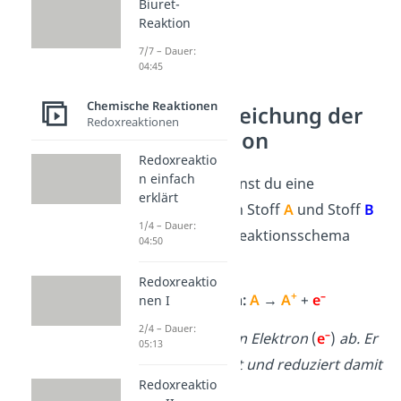
Biuret-
Reaktion
7/7 – Dauer:
04:45
Chemische Reaktionen
Reaktionsgleichung der
Redoxreaktionen
Redoxreaktion
Redoxreaktio
n einfach
In der Chemie kannst du eine
erklärt
Redoxreaktion von Stoff
A
und Stoff
B
1/4 – Dauer:
nach folgendem Reaktionsschema
04:50
formulieren:
Redoxreaktio
+
–
Oxidation:
A
→
A
+
e
nen I
2/4 – Dauer:
–
Stoff
A
gibt hier ein Elektron
(
e
)
ab. Er
05:13
wird dabei oxidiert und reduziert damit
Redoxreaktio
Stoff
B
.