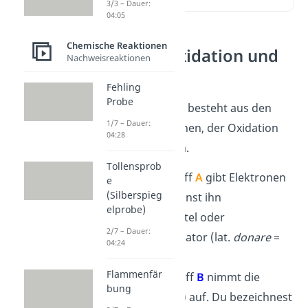
3/3 – Dauer:
04:05
Chemische Reaktionen
Was sind Oxidation und
Nachweisreaktionen
Reduktion?
Fehling
Probe
Die Redoxreaktion besteht aus den
1/7 – Dauer:
beiden Teilreaktionen, der Oxidation
04:28
und der Reduktion.
Tollensprob
Oxidation
:
Stoff
A
gibt Elektronen
e
(Silberspieg
–
(
e
) ab. Du nennst ihn
elprobe)
Reduktionsmittel oder
2/7 – Dauer:
Elektronendonator (lat.
donare
=
04:24
schenken).
Flammenfär
Reduktion
:
Stoff
B
nimmt die
bung
–
Elektronen (
e
) auf. Du bezeichnest