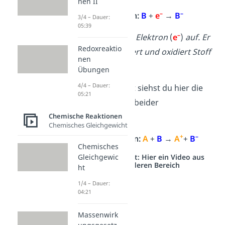
nen II
–
–
Reduktion:
B
+
e
→
B
3/4 – Dauer:
05:39
–
Stoff
B
nimmt das Elektron
(
e
)
auf. Er
Redoxreaktio
wird dabei reduziert und oxidiert Stoff
nen
A
.
Übungen
4/4 – Dauer:
Zusammengefasst siehst du hier die
05:21
Gesamtgleichung beider
Chemische Reaktionen
Teilreaktionen:
Chemisches Gleichgewicht
+
–
Redoxreaktion:
A
+
B
→
A
+
B
Chemisches
Gleichgewic
Studyflix vernetzt: Hier ein Video aus
einem anderen Bereich
ht
1/4 – Dauer:
04:21
Massenwirk