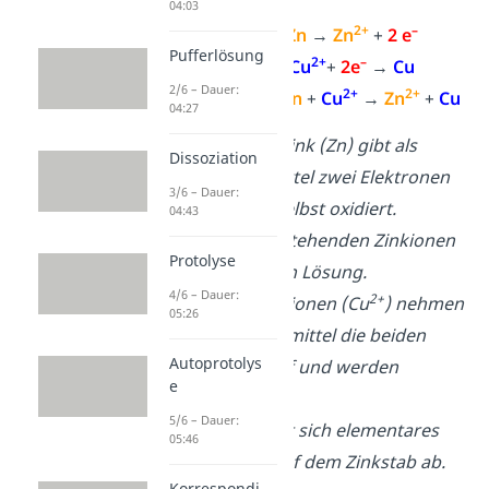
04:03
2+
–
Oxidation
:
Zn
→
Zn
+
2 e
Pufferlösung
2+
–
Reduktion:
Cu
+
2e
→
Cu
2/6 – Dauer:
2+
2+
Redoxreaktion:
Zn
+
Cu
→
Zn
+
Cu
04:27
Elementares Zink (Zn) gibt als
Dissoziation
Reduktionsmittel zwei Elektronen
3/6 – Dauer:
ab und wird selbst oxidiert.
04:43
Die dabei entstehenden Zinkionen
Protolyse
2+
(Zn
) gehen in Lösung.
4/6 – Dauer:
2+
Die Kupfer(II)-ionen (Cu
) nehmen
05:26
als Oxidationsmittel die beiden
Autoprotolys
Elektronen auf und werden
e
reduziert.
5/6 – Dauer:
Dabei scheidet sich elementares
05:46
Kupfer (Cu) auf dem Zinkstab ab.
Korrespondi