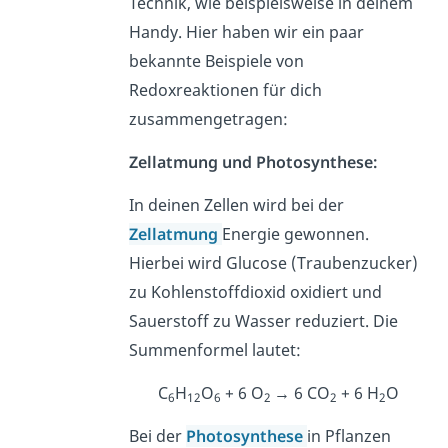
Technik, wie beispielsweise in deinem
Handy. Hier haben wir ein paar
bekannte Beispiele von
Redoxreaktionen für dich
zusammengetragen:
Zellatmung und Photosynthese:
In deinen Zellen wird bei der
Zellatmung
Energie gewonnen.
Hierbei wird Glucose (Traubenzucker)
zu Kohlenstoffdioxid oxidiert und
Sauerstoff zu Wasser reduziert. Die
Summenformel lautet:
C
H
O
+ 6 O
→ 6 CO
+ 6 H
O
6
12
6
2
2
2
Bei der
Photosynthese
in Pflanzen