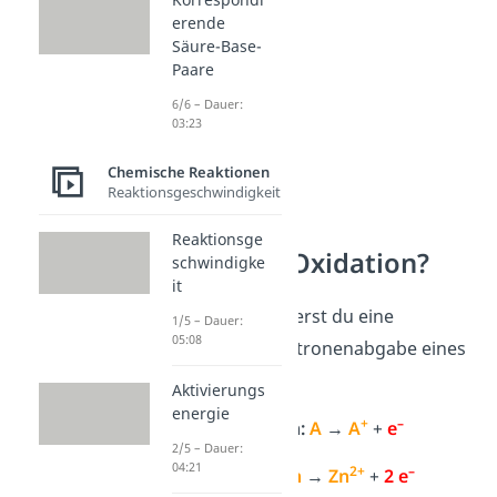
erende
Säure-Base-
Paare
6/6 – Dauer:
03:23
Chemische Reaktionen
Reaktionsgeschwindigkeit
Reaktionsge
Was ist die Oxidation?
schwindigke
it
Heutzutage definierst du eine
1/5 – Dauer:
05:08
Oxidation
als Elektronenabgabe eines
Stoffes.
Aktivierungs
energie
+
–
Oxidation:
A
→
A
+
e
2/5 – Dauer:
04:21
2+
–
Beispiel:
Zn
→
Zn
+
2 e