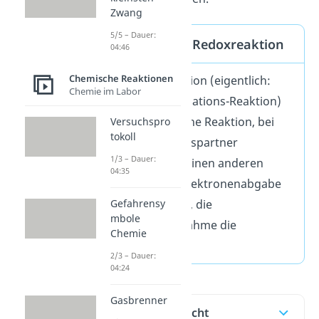
Zwang
5/5 – Dauer:
Definition der Redoxreaktion
04:46
Chemische Reaktionen
Eine Redoxreaktion (eigentlich:
Chemie im Labor
Reduktions-Oxidations-Reaktion)
ist eine chemische Reaktion, bei
Versuchspro
tokoll
der ein Reaktionspartner
1/3 – Dauer:
Elektronen auf einen anderen
04:35
überträgt. Die Elektronenabgabe
ist die Oxidation, die
Gefahrensy
mbole
Elektronenaufnahme die
Chemie
Reduktion.
2/3 – Dauer:
04:24
Gasbrenner
Inhaltsübersicht