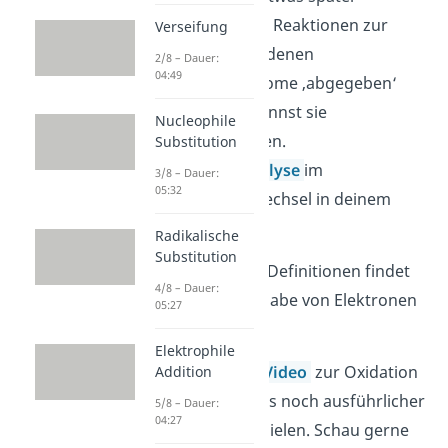
gehörten auch Reaktionen zur
Verseifung
Oxidation, bei denen
2/8 – Dauer:
04:49
Wasserstoffatome ‚abgegeben‘
werden. Du nennst sie
Nucleophile
Dehydrierungen.
Substitution
Beispiel:
Glykolyse
im
3/8 – Dauer:
05:32
Energiestoffwechsel in deinem
Körper.
Radikalische
Substitution
Beachte:
Bei allen Definitionen findet
4/8 – Dauer:
trotzdem eine Abgabe von Elektronen
05:27
statt.
Elektrophile
In unserem extra
Video
zur Oxidation
Addition
erklären wir dir das noch ausführlicher
5/8 – Dauer:
04:27
mit weiteren Beispielen. Schau gerne