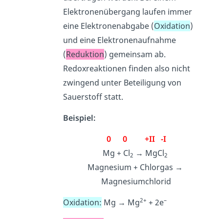
Elektronenübergang laufen immer
eine Elektronenabgabe (
Oxidation
)
und eine Elektronenaufnahme
(
Reduktion
) gemeinsam ab.
Redoxreaktionen finden also nicht
zwingend unter Beteiligung von
Sauerstoff statt.
Beispiel:
0 0 +II -I
Mg + Cl
→ MgCl
2
2
Magnesium + Chlorgas →
Magnesiumchlorid
2+
–
Oxidation:
Mg → Mg
+ 2e