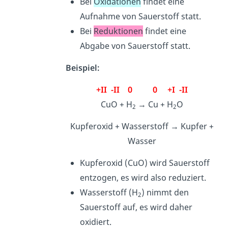
Bei
Oxidationen
findet eine
Aufnahme von Sauerstoff statt.
Bei
Reduktionen
findet eine
Abgabe von Sauerstoff statt.
Beispiel:
+II -II 0 0 +I -II
CuO + H
→ Cu + H
O
2
2
Kupferoxid + Wasserstoff → Kupfer +
Wasser
Kupferoxid (CuO) wird Sauerstoff
entzogen, es wird also reduziert.
Wasserstoff
(H
) nimmt den
2
Sauerstoff auf, es wird daher
oxidiert.