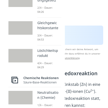
ungsgesetz
2/4 – Dauer:
04:26
Gleichgewic
htskonstante
3/4 – Dauer:
04:53
Nach Beantwortung speichern wir deine Antwort, um
Löslichkeitsp
Studyflix zu verbessern. Mehr dazu erfährst du in unserer
rodukt
Datenschutzerklärung
.
4/4 – Dauer:
04:29
Beispiel der Redoxreaktion
Chemische Reaktionen
Säure-Base-Reaktionen
Du tauchst einen Zinkstab (Zn) in eine
2+
Lösung mit Kupfer-(II)-ionen (Cu
).
Neutralisatio
n (Chemie)
Dabei findet eine Redoxreaktion statt,
die du so formulieren kannst:
1/6 – Dauer: