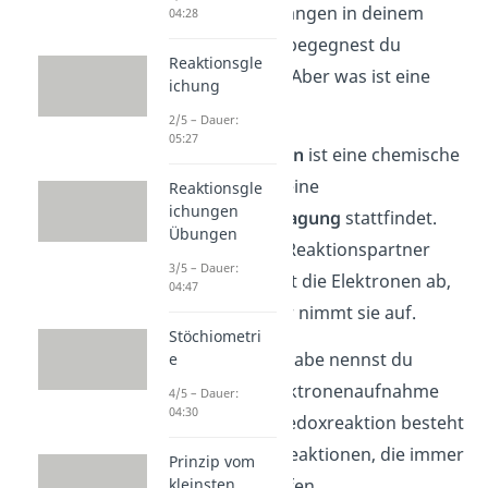
Stoffwechselvorgängen in deinem
04:28
Körper — überall begegnest du
Reaktionsgle
Redoxreaktionen. Aber was ist eine
ichung
Redoxreaktion?
2/5 – Dauer:
05:27
Eine
Redoxreaktion
ist eine chemische
Reaktion, bei der eine
Reaktionsgle
ichungen
Elektronenübertragung
stattfindet.
Übungen
Hierbei sind zwei Reaktionspartner
3/5 – Dauer:
beteiligt: Einer gibt die Elektronen ab,
04:47
der zweite Partner nimmt sie auf.
Stöchiometri
Die Elektronenabgabe nennst du
e
Oxidation
, die Elektronenaufnahme
4/5 – Dauer:
04:30
Reduktion
. Eine Redoxreaktion besteht
also aus zwei Teilreaktionen, die immer
Prinzip vom
kleinsten
gemeinsam ablaufen.