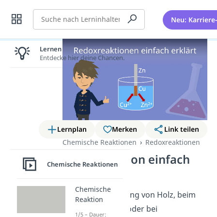
Suche
Neu: Karriere
Lernen lohnt sich!
Entdecke hier deine Chancen.
Lernplan
Merken
Link teilen
Chemische Reaktionen
Redoxreaktionen
Redoxreaktion einfach
Chemische Reaktionen
erklärt
Chemische
Bei der Verbrennung von Holz, beim
Reaktion
Rosten von Eisen oder bei
1/5 – Dauer: