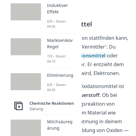
vorbei!
Induktiver
Effekt
6/8 – Dauer:
Oxidationsmittel
04:56
Damit eine Oxidation stattfinden kann,
Markovnikov
benötigt es einen ‚Vermittler‘. Du
Regel
nennst ihn
Oxidationsmittel
oder
7/8 – Dauer:
04:10
Elektronenakzeptor. Er entzieht dem
Stoff, der oxidiert wird, Elektronen.
Eliminierung
8/8 – Dauer:
Das bekannteste Oxidationsmittel ist
04:58
wahrscheinlich
Sauerstoff
. Ob bei
einer Verbrennungsreaktion von
Chemische Reaktionen
Gärung
kohlenstoffhaltigem Material wie
Kohle, bei der Zellatmung in deinem
Milchsäureg
ärung
Körper oder der Bildung von Oxiden —