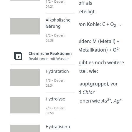
1/2 – Dauer:
überall ist Sauerstoff als
04:21
Oxidationsmittel beteiligt.
Alkoholische
Verbrennung von Kohle: C + O
→
2
Gärung
CO
2
2/2 – Dauer:
Bildung von Oxiden: M (Metall) +
05:38
2+
2-
1/2 O
→ M
(Metallkation) + O
2
Chemische Reaktionen
Reaktionen mit Wasser
Neben Sauerstoff gibt es noch weitere
gute Oxidationsmittel, wie:
Hydratation
1/3 – Dauer:
Halogene
(7. Hauptgruppe)
,
vor
03:34
allem
Fluor
und
Chlor
Hydrolyse
3+
+
Edelmetall-Kationen wie
Au
,
Ag
2/3 – Dauer:
03:50
Hydratisieru