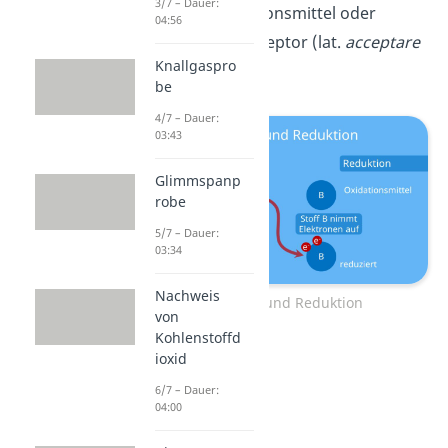
3/7 – Dauer:
ihn als Oxidationsmittel oder
04:56
Elektronenakzeptor (lat.
acceptare
Knallgaspro
= empfangen).
be
4/7 – Dauer:
03:43
Glimmspanp
robe
5/7 – Dauer:
03:34
Nachweis
Oxidation und Reduktion
von
Kohlenstoffd
ioxid
6/7 – Dauer:
04:00