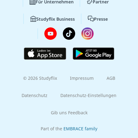
Für Unternehmen
Partner
Studyflix Business
Presse
© 2026 Studyflix
Impressum
AGB
Datenschutz
Datenschutz-Einstellungen
Gib uns Feedback
Part of the
EMBRACE family