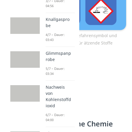
3/7 – Dauer:
04:56
Knallgaspro
be
4/7 – Dauer:
Beschriftung: Gefahrensymbol und
03:43
Piktogramm für ätzende Stoffe
Glimmspanp
robe
5/7 – Dauer:
03:34
Nachweis
von
Kohlenstoffd
ioxid
6/7 – Dauer:
04:00
Piktogramme Chemie