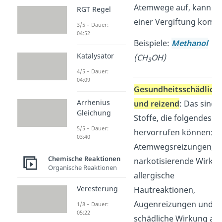
Atemwege auf, kann es
RGT Regel
einer Vergiftung komm
3/5 – Dauer:
04:52
Beispiele:
Methanol
Katalysator
(CH
OH)
3
4/5 – Dauer:
04:09
Gesundheitsschädlich
Arrhenius
und reizend
: Das sind a
Gleichung
Stoffe, die folgendes
5/5 – Dauer:
hervorrufen können:
03:40
Atemwegsreizungen,
Chemische Reaktionen
narkotisierende Wirkun
Organische Reaktionen
allergische
Veresterung
Hautreaktionen,
Augenreizungen und
1/8 – Dauer:
05:22
schädliche Wirkung au