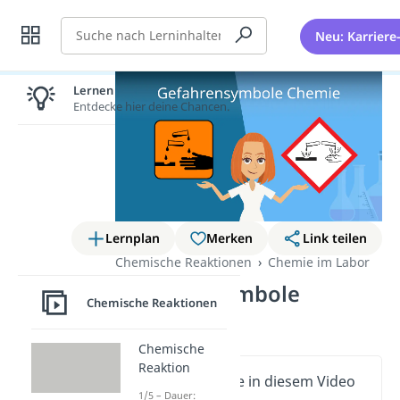
Suche
Neu: Karriere
Lernen lohnt sich!
Entdecke hier deine Chancen.
Lernplan
Merken
Link teilen
Chemische Reaktionen
Chemie im Labor
Gefahrensymbole
Chemische Reaktionen
Chemie
Chemische
Reaktion
Wichtige Inhalte in diesem Video
1/5 – Dauer: