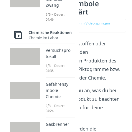
Gefahrensymbole
Zwang
einfach erklärt
5/5 – Dauer:
04:46
zur Stelle im Video springen
(00:12)
Chemische Reaktionen
Chemie im Labor
Ob auf Deos, Klebstoffen oder
Versuchspro
Putzmitteln — auf den
tokoll
unterschiedlichsten Produkten des
1/3 – Dauer:
Alltags findest du Piktogramme bzw.
04:35
Gefahrensymbole der Chemie.
Gefahrensy
Sie zeigen dir genau an, was du bei
mbole
Chemie
dem jeweiligen Produkt zu beachten
2/3 – Dauer:
hast und sorgen so für deine
04:24
Sicherheit
.
Gasbrenner
Merke:
Früher wurden die