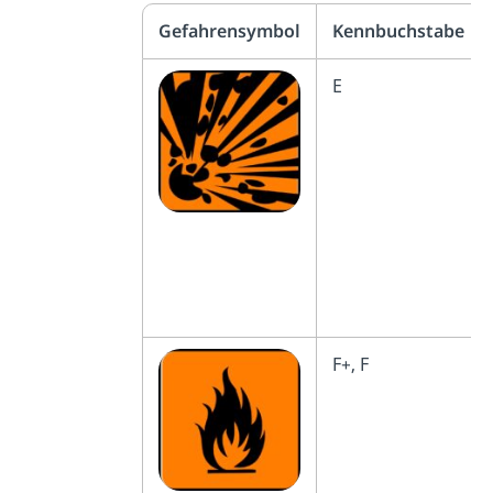
Gefahrensymbol
Kennbuchstabe
E
F+, F