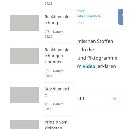
04:28
Chemie
Gefahrensymbole
Reaktionsgle
einfach erklärt
ichung
(00:12)
2/5 – Dauer:
05:27
Um richtig mit chemischen Stoffen
umzugehen, musst du die
Reaktionsgle
ichungen
Gefahrensymbole und Piktogramme
Übungen
kennen. Hi
er und im
Video
erklä
ren
3/5 – Dauer:
wir sie dir.
04:47
Stöchiometri
e
Inhaltsübersicht
4/5 – Dauer:
04:30
Prinzip vom
Chemie
kleinsten