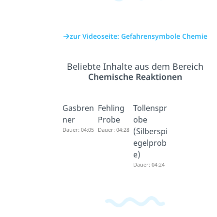
zur Videoseite: Gefahrensymbole Chemie
Beliebte Inhalte aus dem Bereich
Chemische Reaktionen
Gasbren
Fehling
Tollenspr
ner
Probe
obe
Dauer: 04:05
Dauer: 04:28
(Silberspi
egelprob
e)
Dauer: 04:24