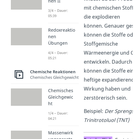
nen II
mit chemischen Stoffen
3/4 – Dauer:
05:39
die explodieren
können. Genauer gesa
Redoxreaktio
können die Stoffe oder
nen
Übungen
Stoffgemische
Wärmeenergie und Ga
4/4 – Dauer:
05:21
entwickeln. Dadurch
können die Stoffe eine
Chemische Reaktionen
Chemisches Gleichgewicht
heftige expandierende
Wirkung haben und
Chemisches
Gleichgewic
zerstörerisch sein.
ht
Beispiel:
Der Sprengsto
1/4 – Dauer:
04:21
Trinitrotoluol (TNT)
Massenwirk