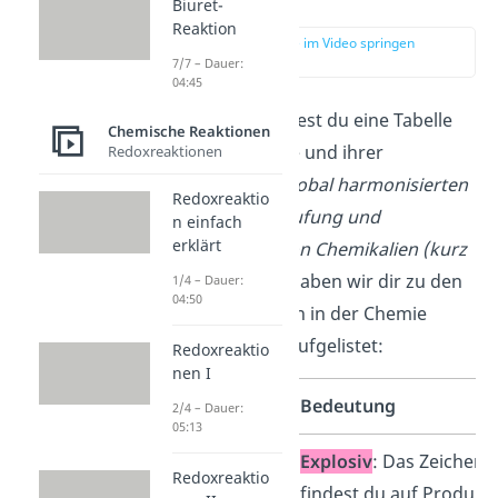
Liste
Biuret-
Reaktion
zur Stelle im Video springen
(00:49)
7/7 – Dauer:
04:45
Im Folgenden findest du eine Tabelle
Chemische Reaktionen
aller Piktogramme und ihrer
Redoxreaktionen
Bedeutung
des
Global harmonisierten
Redoxreaktio
Systems zur Einstufung und
n einfach
erklärt
Kennzeichnung von Chemikalien (kurz
GHS).
Außerdem haben wir dir zu den
1/4 – Dauer:
04:50
Gefahrensymbolen in der Chemie
jeweils
Beispiele
aufgelistet:
Redoxreaktio
nen I
Piktogramm
Bedeutung
2/4 – Dauer:
05:13
Explosiv
: Das Zeichen
Redoxreaktio
findest du auf Produkt