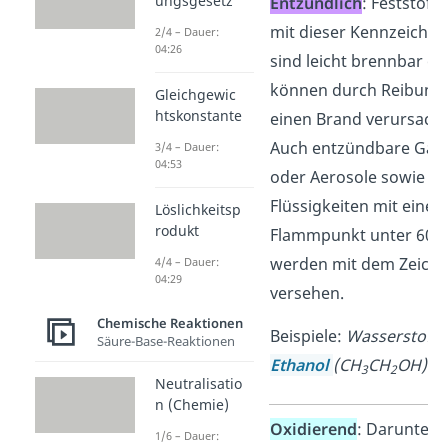
ungsgesetz
Entzündlich
: Feststoffe
mit dieser Kennzeichn
2/4 – Dauer:
04:26
sind leicht brennbar od
können durch Reibung
Gleichgewic
htskonstante
einen Brand verursach
Auch entzündbare Gas
3/4 – Dauer:
04:53
oder Aerosole sowie
Flüssigkeiten mit eine
Löslichkeitsp
rodukt
Flammpunkt unter 60°
werden mit dem Zeich
4/4 – Dauer:
04:29
versehen.
Chemische Reaktionen
Beispiele:
Wasserstoff (
Säure-Base-Reaktionen
Ethanol
(CH
CH
OH)
3
2
Neutralisatio
n (Chemie)
Oxidierend
: Darunter
1/6 – Dauer: