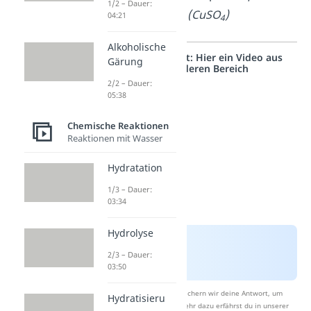
1/2 – Dauer:
(CuSO
)
04:21
4
Alkoholische
Studyflix vernetzt: Hier ein Video aus
Gärung
einem anderen Bereich
2/2 – Dauer:
05:38
Chemische Reaktionen
Reaktionen mit Wasser
Hydratation
1/3 – Dauer:
03:34
Hydrolyse
2/3 – Dauer:
03:50
Nach Beantwortung speichern wir deine Antwort, um
Hydratisieru
Studyflix zu verbessern. Mehr dazu erfährst du in unserer