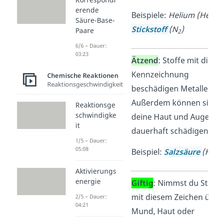
erende
Beispiele:
Helium (He),
Säure-Base-
Stickstoff
(N
)
Paare
2
6/6 – Dauer:
03:23
Ätzend
: Stoffe mit dies
Kennzeichnung
Chemische Reaktionen
Reaktionsgeschwindigkeit
beschädigen Metalle.
Außerdem können sie
Reaktionsge
schwindigke
deine Haut und Augen
it
dauerhaft schädigen.
1/5 – Dauer:
05:08
Beispiel:
Salzsäure
(HCl
Aktivierungs
energie
Giftig
: Nimmst du Stof
mit diesem Zeichen üb
2/5 – Dauer:
04:21
Mund, Haut oder