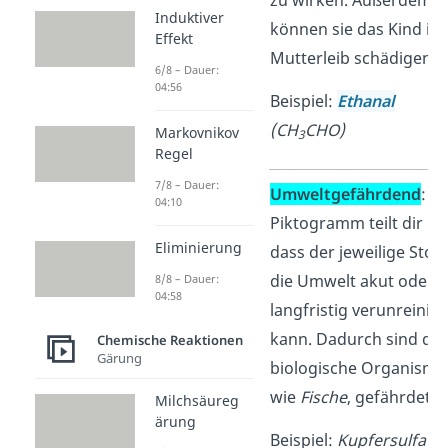
zu wirken. Außerdem
Induktiver
können sie das Kind im
Effekt
Mutterleib schädigen.
6/8 – Dauer:
04:56
Beispiel:
Ethanal
(CH
CHO)
Markovnikov
3
Regel
7/8 – Dauer:
Umweltgefährdend
: D
04:10
Piktogramm teilt dir mi
Eliminierung
dass der jeweilige Stoff
die Umwelt akut oder
8/8 – Dauer:
04:58
langfristig verunreinig
kann. Dadurch sind da
Chemische Reaktionen
Gärung
biologische Organisme
wie
Fische
, gefährdet.
Milchsäureg
ärung
Beispiel:
Kupfersulfat