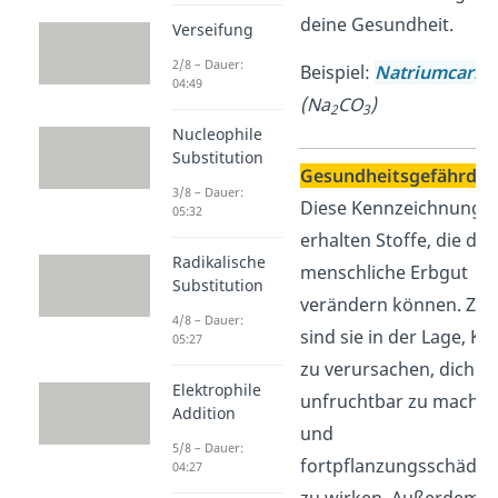
deine Gesundheit.
Verseifung
2/8 – Dauer:
Beispiel:
Natriumcarbo
04:49
(Na
CO
)
2
3
Nucleophile
Substitution
Gesundheitsgefährde
3/8 – Dauer:
Diese Kennzeichnung
05:32
erhalten Stoffe, die das
Radikalische
menschliche Erbgut
Substitution
verändern können. Zu
4/8 – Dauer:
sind sie in der Lage, Kr
05:27
zu verursachen, dich
Elektrophile
unfruchtbar zu mache
Addition
und
5/8 – Dauer:
fortpflanzungsschädig
04:27