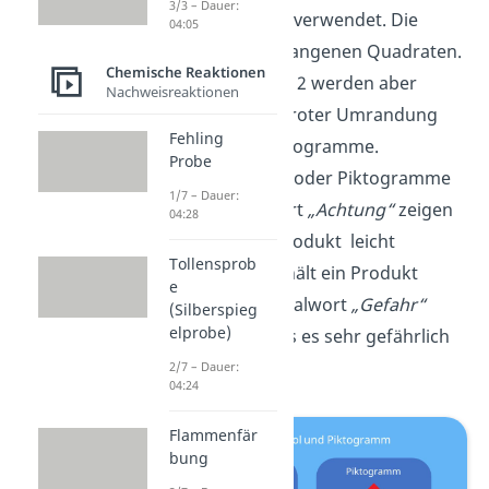
3/3 – Dauer:
Gefahrensymbole verwendet. Die
04:05
erkennst du an orangenen Quadraten.
Chemische Reaktionen
Seit November 2012 werden aber
Nachweisreaktionen
weiße Rauten mit roter Umrandung
Fehling
benutzt — die Piktogramme.
Probe
Gefahrensymbole oder Piktogramme
1/7 – Dauer:
mit dem Signalwort
„Achtung“
zeigen
04:28
dir an, dass das Produkt leicht
Tollensprob
gefährlich ist. Enthält ein Produkt
e
hingegen das Signalwort
„Gefahr“
(Silberspieg
elprobe)
bedeutet das, dass es sehr gefährlich
ist.
2/7 – Dauer:
04:24
Flammenfär
bung