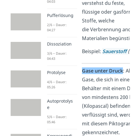
04:03
verstehst du feste,
flüssige oder gasförmi
Pufferlösung
Stoffe, welche
2/6 – Dauer:
die Verbrennung ander
04:27
Materialien begünstige
Dissoziation
Beispiel:
Sauerstoff
(O
2
3/6 – Dauer:
04:43
Gase unter Druck
: Alle
Protolyse
Gase, die sich in einem
4/6 – Dauer:
05:26
Behälter mit einem Dru
von mindestens 200 kP
Autoprotolys
(Kilopascal) befinden o
e
verflüssigt sind, werde
5/6 – Dauer:
05:46
mit diesem Piktogram
gekennzeichnet.
Korrespondi