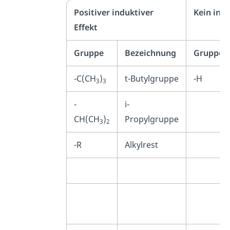
Positiver induktiver
Kein indu
Effekt
Gruppe
Bezeichnung
Gruppe
-C(CH
)
t-Butylgruppe
-H
3
3
-
i-
CH(CH
)
Propylgruppe
3
2
-R
Alkylrest