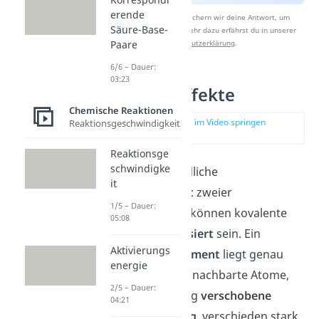
erende
Nach Beantwortung speichern wir deine Antwort, um
Säure-Base-
Studyflix zu verbessern. Mehr dazu erfährst du in unserer
Paare
Datenschutzerklärung
.
6/6 – Dauer:
03:23
Induktive Effekte
Chemische Reaktionen
zur Stelle im Video springen
Reaktionsgeschwindigkeit
(02:05)
Reaktionsge
schwindigke
Durch unterschiedliche
it
Elektronegativität
zweier
1/5 – Dauer:
Bindungspartner, können kovalente
05:08
Bindungen
polarisiert
sein. Ein
Aktivierungs
Bindungsdipolmoment
liegt genau
energie
dann vor, wenn benachbarte Atome,
2/5 – Dauer:
durch eine einseitig
verschobene
04:21
Ladungsverteilung
, verschieden stark