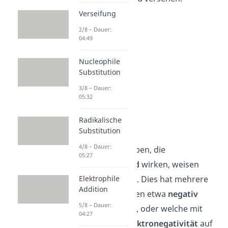
Verseifung
2/8 – Dauer:
04:49
Nucleophile
Substitution
3/8 – Dauer:
05:32
Radikalische
+I Effekt
Substitution
4/8 – Dauer:
Funktionelle Gruppen, die
05:27
elektronschiebend
wirken, weisen
einen
+I Effekt
auf. Dies hat mehrere
Elektrophile
Addition
Ursachen. So wirken etwa
negativ
5/8 – Dauer:
geladene
Teilchen
, oder welche mit
04:27
einer
geringen
Elektronegativität
auf