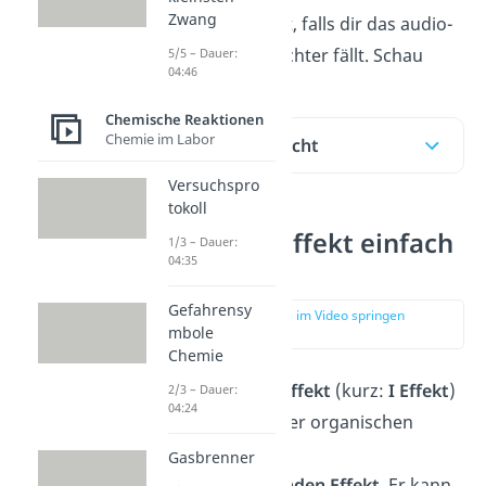
Zwang
ein
Video
verpackt, falls dir das audio-
visuelle Lernen leichter fällt. Schau
5/5 – Dauer:
04:46
Chemische Reaktionen
Chemie im Labor
Inhaltsübersicht
Versuchspro
tokoll
Induktiver Effekt einfach
1/3 – Dauer:
04:35
erklärt
Gefahrensy
zur Stelle im Video springen
mbole
(00:14)
Chemie
Beim
induktiven
Effekt
(kurz:
I Effekt
)
2/3 – Dauer:
04:24
handelt es ich in der organischen
Chemie um einen
Gasbrenner
ladungsverändernden
Effekt
. Er kann