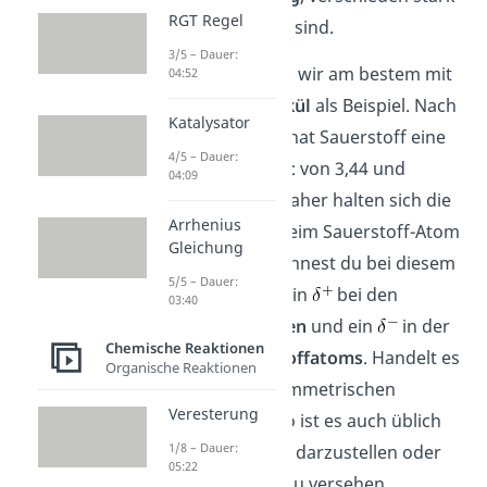
RGT Regel
negativ polarisiert sind.
3/5 – Dauer:
Dies verdeutlichen wir am bestem mit
04:52
dem
Wassermolekül
als Beispiel. Nach
Katalysator
der Pauling-Skala hat Sauerstoff eine
4/5 – Dauer:
Elektronegativität
von 3,44 und
04:09
Wasserstoff 2,2. Daher halten sich die
Arrhenius
Elektronen eher beim Sauerstoff-Atom
Gleichung
auf. Dies kennzeichnest du bei diesem
5/5 – Dauer:
Molekül durch je ein
bei den
03:40
Wasserstoffatomen
und ein
in der
Chemische Reaktionen
Nähe des
Sauerstoffatoms
. Handelt es
Organische Reaktionen
sich um einen asymmetrischen
Veresterung
Dipolcharakter
, so ist es auch üblich
1/8 – Dauer:
eines der
größer darzustellen oder
05:22
mit einem Faktor zu versehen.