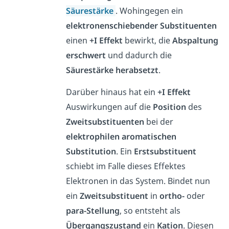
Säurestärke
. Wohingegen ein
elektronenschiebender
Substituenten
einen
+I Effekt
bewirkt, die
Abspaltung
erschwert
und dadurch die
Säurestärke
herabsetzt
.
Darüber hinaus hat ein
+I Effekt
Auswirkungen auf die
Position
des
Zweitsubstituenten
bei der
elektrophilen aromatischen
Substitution
. Ein
Erstsubstituent
schiebt im Falle dieses Effektes
Elektronen in das System. Bindet nun
ein
Zweitsubstituent
in
ortho-
oder
para-Stellung
, so entsteht als
Übergangszustand
ein
Kation
. Diesen