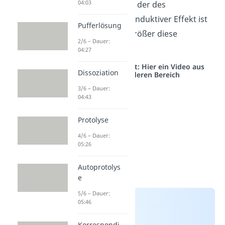
04:03
Substituenten
mit der des
Wasserstoffs
. Ein induktiver Effekt ist
Pufferlösung
umso stärker, je größer diese
2/6 – Dauer:
Differenz ausfällt.
04:27
Studyflix vernetzt: Hier ein Video aus
Dissoziation
einem anderen Bereich
3/6 – Dauer:
04:43
Protolyse
4/6 – Dauer:
05:26
Autoprotolys
e
5/6 – Dauer:
05:46
Korrespondi