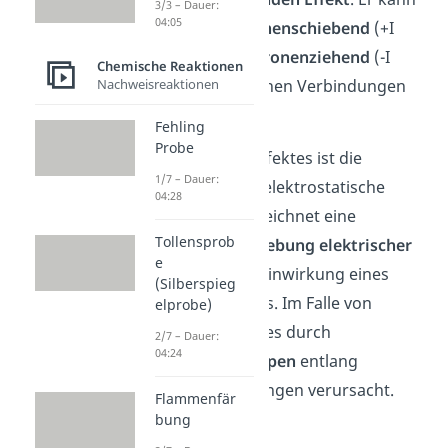
3/3 – Dauer:
04:05
entweder
elektronenschiebend
(+I
Effekt) oder
elektronenziehend
(-I
Chemische Reaktionen
Nachweisreaktionen
Effekt) in chemischen Verbindungen
auftreten.
Fehling
Probe
Auslöser dieses Effektes ist die
1/7 – Dauer:
Influenz
, also die elektrostatische
04:28
Induktion. Sie bezeichnet eine
Tollensprob
räumliche
Verschiebung
elektrischer
e
Ladungen
durch Einwirkung eines
(Silberspieg
elektrischen Feldes. Im Falle von
elprobe)
Molekülen wird dies durch
2/7 – Dauer:
04:24
funktionelle
Gruppen
entlang
chemischer Bindungen verursacht.
Flammenfär
bung