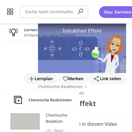
Suche
Neu: Karriere
Lernen lohnt sich!
Entdecke hier deine Chancen.
Lernplan
Merken
Link teilen
Chemische Reaktionen
Organische Reaktionen
Chemische Reaktionen
Induktiver Effekt
Chemische
Reaktion
Wichtige Inhalte in diesem Video
1/5 – Dauer: