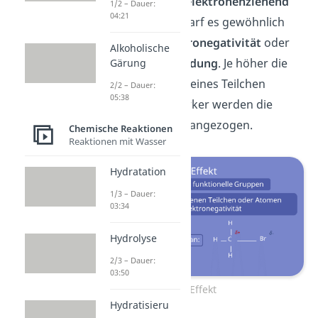
Gruppen auf, die
elektronenziehend
1/2 – Dauer:
04:21
wirken. Dafür bedarf es gewöhnlich
einer
hohen
Elektronegativität
oder
Alkoholische
einer
positiven
Ladung
. Je höher die
Gärung
Elektronegativität eines Teilchen
2/2 – Dauer:
05:38
ausfällt, umso stärker werden die
Elektronen davon angezogen.
Chemische Reaktionen
Reaktionen mit Wasser
Hydratation
1/3 – Dauer:
03:34
Hydrolyse
2/3 – Dauer:
03:50
-I Effekt
Hydratisieru