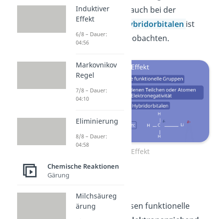
Induktiver
diese Weise. Aber auch bei der
Effekt
Ausbildung von
Hybridorbitalen
ist
6/8 – Dauer:
dieser Effekt zu beobachten.
04:56
Markovnikov
Regel
7/8 – Dauer:
04:10
Eliminierung
8/8 – Dauer:
04:58
+I Effekt
Chemische Reaktionen
Gärung
-I Effekt
Milchsäureg
Einen
-I Effekt
weisen funktionelle
ärung