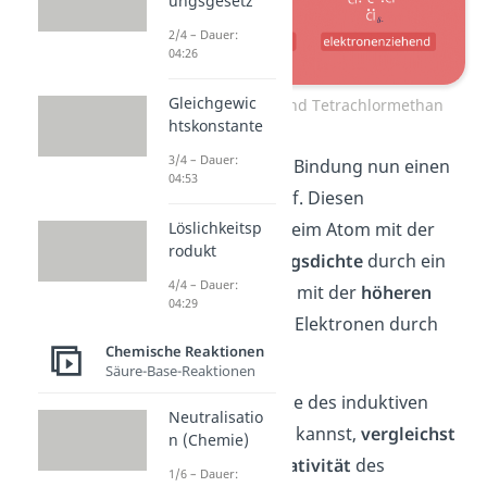
ungsgesetz
2/4 – Dauer:
04:26
Gleichgewic
I Effekt Methan und Tetrachlormethan
htskonstante
3/4 – Dauer:
Dadurch weist die Bindung nun einen
04:53
Dipolcharakter
auf. Diesen
Löslichkeitsp
symbolisierst du beim Atom mit der
rodukt
geringeren
Ladungsdichte
durch ein
4/4 – Dauer:
und beim Atom mit der
höheren
04:29
Ladungsdichte
an Elektronen durch
Chemische Reaktionen
ein
.
Säure-Base-Reaktionen
Damit du die Stärke des induktiven
Neutralisatio
Effektes bewerten kannst,
vergleichst
n (Chemie)
du die
Elektronegativität
des
1/6 – Dauer: