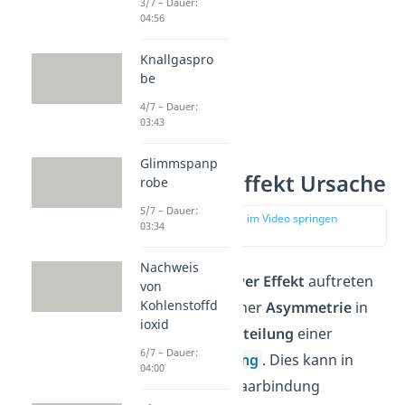
3/7 – Dauer:
04:56
Knallgaspro
be
4/7 – Dauer:
03:43
Glimmspanp
Induktiver Effekt Ursache
robe
5/7 – Dauer:
zur Stelle im Video springen
03:34
(00:35)
Nachweis
Damit ein
induktiver
Effekt
auftreten
von
Kohlenstoffd
kann, bedarf es einer
Asymmetrie
in
ioxid
der
Elektronenverteilung
einer
6/7 – Dauer:
kovalenten
Bindung
. Dies kann in
04:00
einer Elektronenpaarbindung