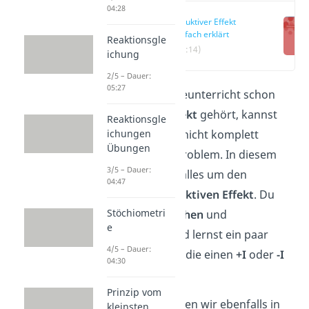
04:28
Induktiver Effekt
einfach erklärt
Reaktionsgle
(00:14)
ichung
2/5 – Dauer:
05:27
Du hast im Chemieunterricht schon
einmal vom
+I Effekt
gehört, kannst
Reaktionsgle
ichungen
diesen aber noch nicht komplett
Übungen
verstehen? Kein Problem. In diesem
3/5 – Dauer:
Artikel dreht sich alles um den
04:47
sogenannten
induktiven
Effekt
. Du
Stöchiometri
erfährst die
Ursachen
und
e
Auswirkungen
und lernst ein paar
4/5 – Dauer:
Beispiele
kennen, die einen
+I
oder
-I
04:30
Effekt
ausüben.
Prinzip vom
Dieses Thema haben wir ebenfalls in
kleinsten