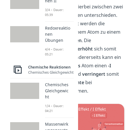
nen II
Der
I Effekt
wird hierbei zwischen zwei
3/4 – Dauer:
verschiedenen Arten unterschieden.
05:39
Bei einem
+I Effekt
werden die
Redoxreaktio
Elektronen
von einem Atom zu einem
nen
anderen
geschoben
. Die
Übungen
Elektronendichte
erhöht
sich somit
4/4 – Dauer:
05:21
beim Letzteren. Andererseits kann ein
elektronegativeres
Atom einen
-I
Chemische Reaktionen
Chemisches Gleichgewicht
Effekt
ausüben und
verringert
somit
die
Elektronendichte
bei
Chemisches
benachbarten Atomen.
Gleichgewic
ht
1/4 – Dauer:
04:21
Massenwirk