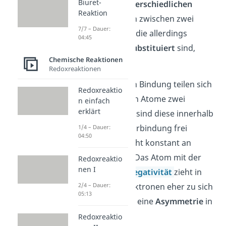
Biuret-
zwischen zwei
unterschiedlichen
Reaktion
Atomen
oder auch zwischen zwei
7/7 – Dauer:
gleichen
Atomen
, die allerdings
04:45
unterschiedlich
substituiert
sind,
Chemische Reaktionen
auftreten.
Redoxreaktionen
In einer derartigen Bindung teilen sich
Redoxreaktio
die zwei beteiligten Atome zwei
n einfach
erklärt
Elektronen
. Dabei sind diese innerhalb
der Elektronenpaarbindung frei
1/4 – Dauer:
04:50
beweglich
und nicht konstant an
einem festen Ort. Das Atom mit der
Redoxreaktio
nen I
höheren
Elektronegativität
zieht in
2/4 – Dauer:
diesem Fall die Elektronen eher zu sich
05:13
und bewirkt somit eine
Asymmetrie
in
der Verteilung.
Redoxreaktio