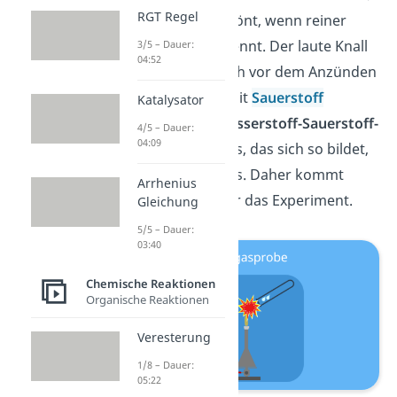
RGT Regel
Das Verpuffen ertönt, wenn reiner
Wasserstoff abbrennt. Der laute Knall
3/5 – Dauer:
04:52
entsteht, wenn sich vor dem Anzünden
der Wasserstoff mit
Sauerstoff
Katalysator
vermischt hat (
Wasserstoff-Sauerstoff-
4/5 – Dauer:
04:09
Reaktion
). Das Gas, das sich so bildet,
nennst du Knallgas. Daher kommt
Arrhenius
auch der Name für das Experiment.
Gleichung
5/5 – Dauer:
03:40
Chemische Reaktionen
Organische Reaktionen
Veresterung
1/8 – Dauer:
05:22