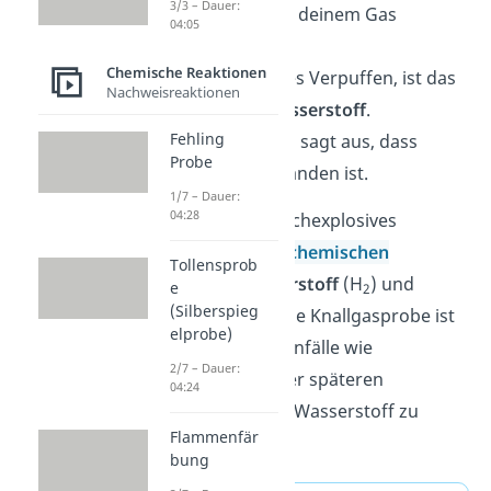
3/3 – Dauer:
Wasserstoff
in deinem Gas
04:05
vorhanden.
Chemische Reaktionen
Ertönt ein leises Verpuffen, ist das
Nachweisreaktionen
Gas
reiner
Wasserstoff
.
Fehling
Ein lauter Knall sagt aus, dass
Probe
Knallgas
vorhanden ist.
1/7 – Dauer:
04:28
Knallgas ist ein hochexplosives
Gemisch aus den
chemischen
Tollensprob
Elementen
Wasserstoff
(H
) und
e
2
(Silberspieg
Sauerstoff
(O
). Die Knallgasprobe ist
2
elprobe)
also wichtig, um Unfälle wie
2/7 – Dauer:
Explosionen bei der späteren
04:24
Verwendung vom Wasserstoff zu
Flammenfär
vermeiden.
bung