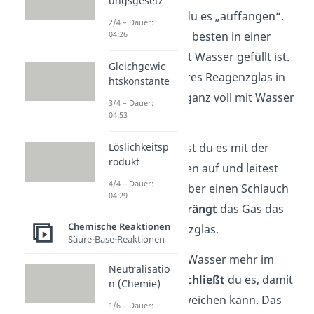
ungsgesetz
entwischt, musst du es „auffangen“.
2/4 – Dauer:
04:26
Das machst du am besten in einer
Glaswanne
, die mit Wasser gefüllt ist.
Gleichgewic
Du tauchst ein leeres Reagenzglas in
htskonstante
die Wanne, bis es ganz voll mit Wasser
3/4 – Dauer:
04:53
ist.
Löslichkeitsp
Anschließend stellst du es mit der
rodukt
Öffnung nach unten auf und leitest
4/4 – Dauer:
den Wasserstoff über einen Schlauch
04:29
hinein. Dabei
verdrängt
das Gas das
Chemische Reaktionen
Wasser
im Reagenzglas.
Säure-Base-Reaktionen
Befindet sich kein Wasser mehr im
Neutralisatio
Reagenzglas,
verschließt
du es, damit
n (Chemie)
das Gas nicht entweichen kann. Das
1/6 – Dauer: