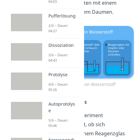
04:03
machst du am besten mit einem
Stopfen oder deinem Daumen.
Pufferlösung
2/6 – Dauer:
04:27
Dissoziation
3/6 – Dauer:
04:43
Protolyse
Auffangen von Wasserstoff
4/6 – Dauer:
05:26
Schritt 3: Nachweis
Autoprotolys
e
Da du bei dem Experiment
5/6 – Dauer:
herausfinden willst, ob sich
05:46
Wasserstoff in deinem Reagenzglas
Korrespondi