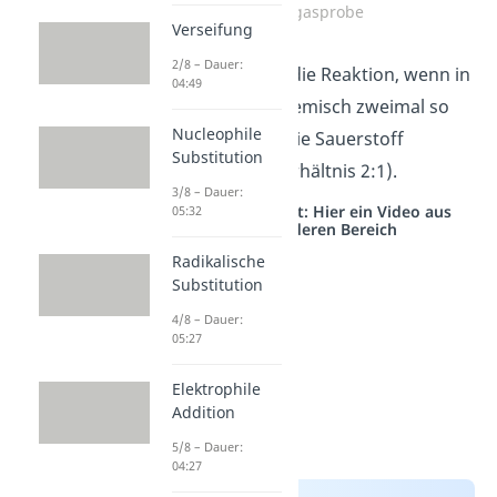
Knallgasprobe
Verseifung
2/8 – Dauer:
Am heftigsten ist die Reaktion, wenn in
04:49
dem explosiven Gemisch zweimal so
Nucleophile
viel Wasserstoff wie Sauerstoff
Substitution
vorhanden ist (Verhältnis 2:1).
3/8 – Dauer:
Studyflix vernetzt: Hier ein Video aus
05:32
einem anderen Bereich
Radikalische
Substitution
4/8 – Dauer:
05:27
Elektrophile
Addition
5/8 – Dauer:
04:27