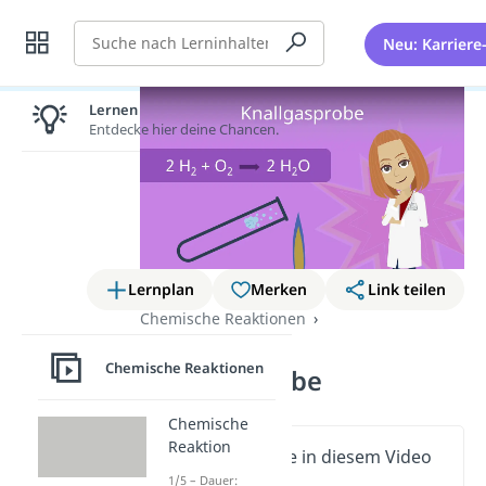
Suche
Neu: Karriere
Lernen lohnt sich!
Entdecke hier deine Chancen.
Lernplan
Merken
Link teilen
Chemische Reaktionen
Nachweisreaktionen
Chemische Reaktionen
Knallgasprobe
Chemische
Reaktion
Wichtige Inhalte in diesem Video
1/5 – Dauer: