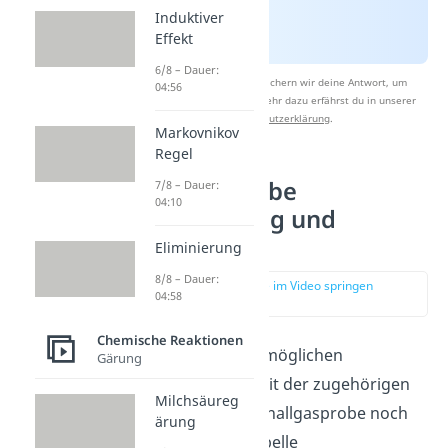
Induktiver
Effekt
6/8 – Dauer:
Nach Beantwortung speichern wir deine Antwort, um
04:56
Studyflix zu verbessern. Mehr dazu erfährst du in unserer
Datenschutzerklärung
.
Markovnikov
Regel
Knallgasprobe
7/8 – Dauer:
04:10
Beobachtung und
Auswertung
Eliminierung
8/8 – Dauer:
zur Stelle im Video springen
04:58
(02:26)
Chemische Reaktionen
Wir haben dir die möglichen
Gärung
Beobachtungen mit der zugehörigen
Milchsäureg
Auswertung der Knallgasprobe noch
ärung
einmal in einer Tabelle