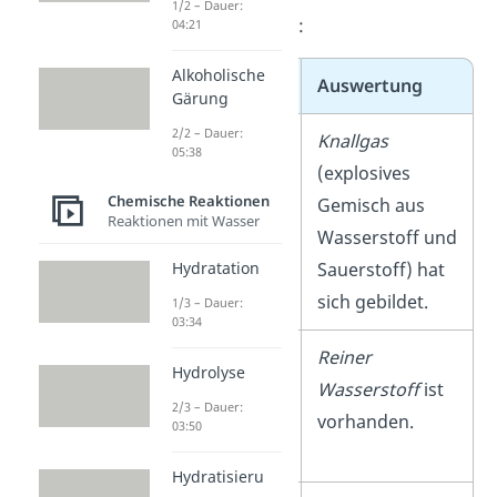
1/2 – Dauer:
z
usammengefasst:
04:21
Alkoholische
Beobachtung
Auswertung
Gärung
2/2 – Dauer:
Fall 1
: Es gibt
Knallgas
05:38
einen
lauten
(explosives
Chemische Reaktionen
Knall.
Gemisch aus
Reaktionen mit Wasser
Wasserstoff und
Sauerstoff) hat
Hydratation
sich gebildet.
1/3 – Dauer:
03:34
Fall 2
: Du
Reiner
Hydrolyse
hörst ein
Wasserstoff
ist
2/3 – Dauer:
leichtes
vorhanden.
03:50
Geräusch.
Hydratisieru