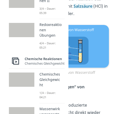
nen II
Metalls
Zink
(Zn) mit
Salzsäure
(HCl) in
3/4 – Dauer:
einem Gasentwickler.
05:39
Redoxreaktio
nen
Übungen
4/4 – Dauer:
05:21
Chemische Reaktionen
Chemisches Gleichgewicht
Herstellung von Wasserstoff
Chemisches
Gleichgewic
ht
Schritt 2: „Auffangen“ von
1/4 – Dauer:
Wasserstoff
04:21
Damit das eben produzierte
Massenwirk
Wasserstoffgas nicht direkt wieder