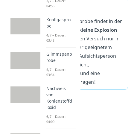
3/7 – Dauer:
Achtung!
04:56
Knallgaspro
Bei der Knallgasprobe findet in der
be
Regel eine sehr
kleine Explosion
4/7 – Dauer:
statt. Führe diesen Versuch nur in
03:43
einem Labor oder geeignetem
Glimmspanp
Raum mit einer Aufsichtsperson
robe
durch. Vergiss nicht,
5/7 – Dauer:
Schutzkleidung
und eine
03:34
Schutzbrille
zu tragen!
Nachweis
von
Kohlenstoffd
ioxid
6/7 – Dauer:
04:00