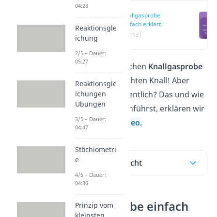
04:28
Knallgasprobe
einfach erklärt
Reaktionsgle
(00:13)
ichung
2/5 – Dauer:
05:27
Bei einer erfolgreichen
Knallgasprobe
hörst du einen leichten Knall! Aber
Reaktionsgle
ichungen
wozu dient sie eigentlich? Das und wie
Übungen
du die Probe durchführst, erklären wir
3/5 – Dauer:
dir hier und im
Video.
04:47
Stöchiometri
e
Inhaltsübersicht
4/5 – Dauer:
04:30
Knallgasprobe einfach
Prinzip vom
kleinsten