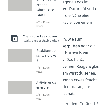
befindet, musst du genau
das im
erende
letzten Schritt testen. Dafür hältst du
Säure-Base-
Paare
das Reagenzglas in die Nähe einer
Flamme
— zum Beispiel von einem
6/6 – Dauer:
03:23
Bunsenbrenner.
Chemische Reaktionen
Ertönt ein Geräusch, wie zum
Reaktionsgeschwindigkeit
Beispiel ein leises
Verpuffen
oder ein
Reaktionsge
lauter
Knall
, ist der Nachweis von
schwindigke
Wasserstoff positiv. Das heißt,
it
Wasserstoff ist in deinem Reagenzglas
1/5 – Dauer:
05:08
enthalten. Außerdem wirst du sehen,
dass das Glas von innen etwas feucht
Aktivierungs
geworden ist. Das liegt daran, dass
energie
sich Wasser gebildet hat.
2/5 – Dauer:
04:21
Aber wie kommt es zu dem Geräusch?