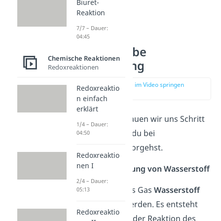
Biuret-
Reaktion
7/7 – Dauer:
04:45
Knallgasprobe
Chemische Reaktionen
Durchführung
Redoxreaktionen
zur Stelle im Video springen
Redoxreaktio
(00:46)
n einfach
erklärt
Im Folgenden schauen wir uns Schritt
1/4 – Dauer:
für Schritt an, wie du bei
04:50
dem Experiment vorgehst.
Redoxreaktio
nen I
Schritt 1: Herstellung von Wasserstoff
2/4 – Dauer:
Zunächst muss das Gas
Wasserstoff
05:13
(H
) hergestellt werden. Es entsteht
2
Redoxreaktio
beispielsweise bei der Reaktion des