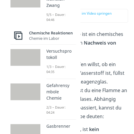
erklärt
Zwang
zur Stelle im Video springen
5/5 – Dauer:
(00:13)
04:46
Chemische Reaktionen
Die
Knallgasprobe
ist ein chemisches
Chemie im Labor
Experiment für den
Nachweis von
Versuchspro
Wasserstoff
.
tokoll
Wenn du überprüfen willst, ob ein
1/3 – Dauer:
04:35
bestimmtes Gas Wasserstoff ist, füllst
du es dazu in ein Reagenzglas.
Gefahrensy
Anschließend hältst du eine Flamme an
mbole
Chemie
die Öffnung des Glases. Abhängig
davon, was dann passiert, kannst du
2/3 – Dauer:
04:24
deine Knallgasprobe deuten:
Gasbrenner
Passiert nichts, ist
kein