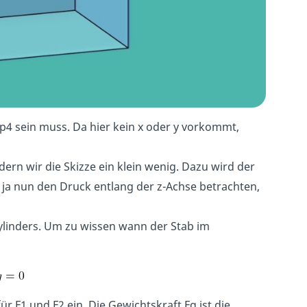
p4 sein muss. Da hier kein x oder y vorkommt,
rn wir die Skizze ein klein wenig. Dazu wird der
ir ja nun den Druck entlang der z-Achse betrachten,
Zylinders. Um zu wissen wann der Stab im
r F1 und F2 ein. Die Gewichtskraft Fg ist die