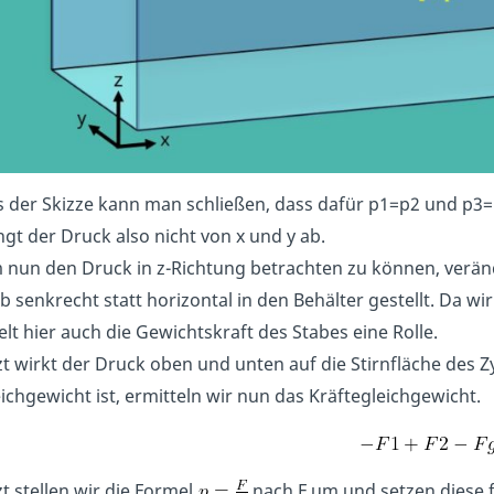
 der Skizze kann man schließen, dass dafür p1=p2 und p3=
gt der Druck also nicht von x und y ab.
nun den Druck in z-Richtung betrachten zu können, verände
b senkrecht statt horizontal in den Behälter gestellt. Da w
elt hier auch die Gewichtskraft des Stabes eine Rolle.
zt wirkt der Druck oben und unten auf die Stirnfläche des 
ichgewicht ist, ermitteln wir nun das Kräftegleichgewicht.
zt stellen wir die Formel
nach F um und setzen diese fü