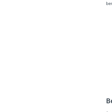
ber
B