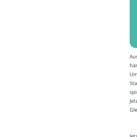
Aus
hän
Um 
Sta
spi
Jet
Gle
Jet